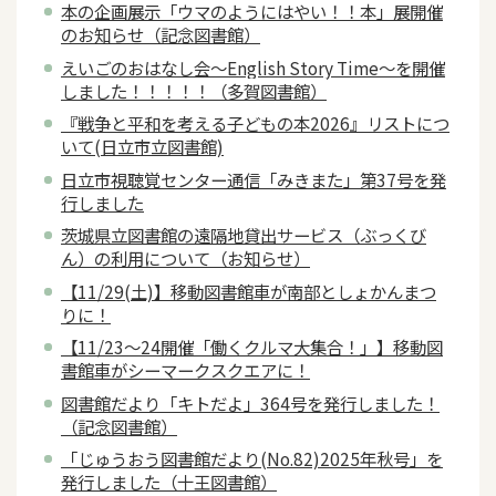
本の企画展示「ウマのようにはやい！！本」展開催
のお知らせ（記念図書館）
えいごのおはなし会～English Story Time～を開催
しました！！！！！（多賀図書館）
『戦争と平和を考える子どもの本2026』リストにつ
いて(日立市立図書館)
日立市視聴覚センター通信「みきまた」第37号を発
行しました
茨城県立図書館の遠隔地貸出サービス（ぶっくび
ん）の利用について（お知らせ）
【11/29(土)】移動図書館車が南部としょかんまつ
りに！
【11/23～24開催「働くクルマ大集合！」】移動図
書館車がシーマークスクエアに！
図書館だより「キトだよ」364号を発行しました！
（記念図書館）
「じゅうおう図書館だより(No.82)2025年秋号」を
発行しました（十王図書館）