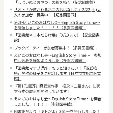
「しばいぬとおやつ」の絵を描く（記念図書館）
「オトナが癒されるネコのおはなし会」2/22(土)大
人の参加者 募集中！【記念図書館】
第2回えいごのおはなし会～English Story Time～
を開催しました！！！！！（多賀図書館）
「図書館ネコ本だらけ展」(3/23まで）【記念図書
館】
ブックパーティー参加者募集中！（多賀図書館）
えいごのおはなし会～English Story Time～ 参加
申し込みを締め切りました（多賀図書館）
「図書館マナブ講座」もっと知りたい！『源氏物
語』開催の様子をご紹介します【日立市立記念図書
館】
『第171回芥川賞受賞作家 松永Ｋ三蔵さん』に関
する本の展示を開催しています！
えいごのおはなし会～English Story Time～を開催
しました！！！！！（多賀図書館）
図書館だより「キトだよ」361号を発行しました！