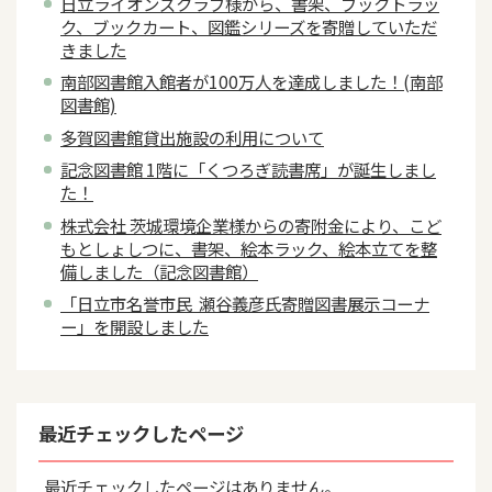
日立ライオンズクラブ様から、書架、ブックトラッ
ク、ブックカート、図鑑シリーズを寄贈していただ
きました
南部図書館入館者が100万人を達成しました！(南部
図書館)
多賀図書館貸出施設の利用について
記念図書館 1階に「くつろぎ読書席」が誕生しまし
た！
株式会社 茨城環境企業様からの寄附金により、こど
もとしょしつに、書架、絵本ラック、絵本立てを整
備しました（記念図書館）
「日立市名誉市民 瀬谷義彦氏寄贈図書展示コーナ
ー」を開設しました
最近チェックしたページ
最近チェックしたページはありません。