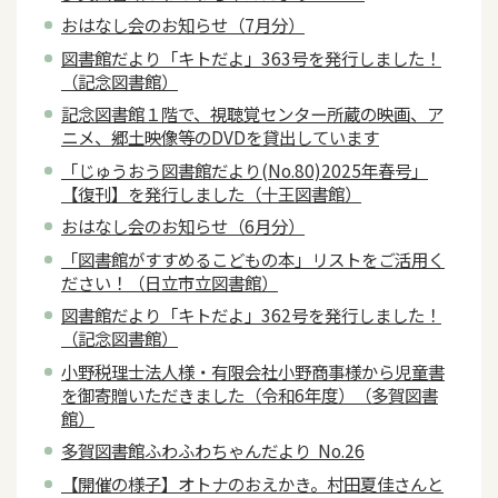
おはなし会のお知らせ（7月分）
図書館だより「キトだよ」363号を発行しました！
（記念図書館）
記念図書館１階で、視聴覚センター所蔵の映画、ア
ニメ、郷土映像等のDVDを貸出しています
「じゅうおう図書館だより(No.80)2025年春号」
【復刊】を発行しました（十王図書館）
おはなし会のお知らせ（6月分）
「図書館がすすめるこどもの本」リストをご活用く
ださい！（日立市立図書館）
図書館だより「キトだよ」362号を発行しました！
（記念図書館）
小野税理士法人様・有限会社小野商事様から児童書
を御寄贈いただきました（令和6年度）（多賀図書
館）
多賀図書館ふわふわちゃんだより No.26
【開催の様子】オトナのおえかき。村田夏佳さんと