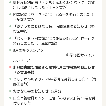
夏休み特別企画『テンちゃんわくわくパック』の貸
出しは終了しました（十王図書館）
図書館だより「キトだよ」365号を発行しました！
（記念図書館）
「おいっちにおはなし会」時間変更のお知らせ（多
賀図書館）
「じゅうおう図書館だより(No.84)2026年春号」を
発行しました（十王図書館）
8月のキッズシアタ
ー 科学漫画サバイバ
ルシリーズ
多賀図書館で活動する定例利用団体募集のお知らせ
（多賀図書館）
としょかんだより2026年春号を発行しました！（南
部図書館）
おはなし会のお知らせ（5月分）
日立市視聴覚センター通信「みきまた」第38号を発
行しました