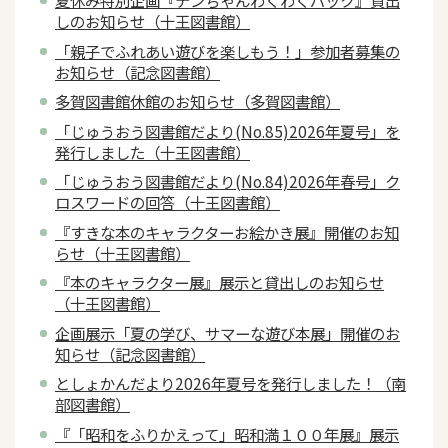
夏休み特別企画『テンちゃんわくわくパック』貸出
しのお知らせ（十王図書館）
「親子でふれあい遊びを楽しもう！」参加者募集の
お知らせ（記念図書館）
多賀図書館休館のお知らせ（多賀図書館）
「じゅうおう図書館だより(No.85)2026年夏号」を
発行しました（十王図書館）
「じゅうおう図書館だより(No.84)2026年春号」ク
ロスワードの回答（十王図書館）
『すきな本のキャラクターお絵かき展』開催のお知
らせ（十王図書館）
『本のキャラクター展』展示と貸出しのお知らせ
（十王図書館）
企画展示「夏の学び、サマーな遊び本展」開催のお
知らせ（記念図書館）
としょかんだより2026年夏号を発行しました！（南
部図書館）
『「昭和をふりかえって」昭和満１００年展』展示