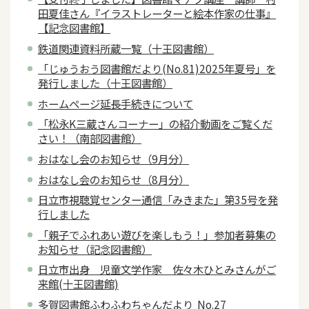
田夏佳さん『イラストレーターと絵本作家の仕事』
【記念図書館】
鉄道関連資料所蔵一覧（十王図書館）
「じゅうおう図書館だより(No.81)2025年夏号」を
発行しました（十王図書館）
ホームページ延長手続きについて
「松永K三蔵さんコーナー」の紹介動画をご覧くだ
さい！（南部図書館）
おはなし会のお知らせ（9月分）
おはなし会のお知らせ（8月分）
日立市視聴覚センター通信「みきまた」第35号を発
行しました
「親子でふれあい遊びを楽しもう！」参加者募集の
お知らせ（記念図書館）
日立市出身 児童文学作家 佐々木ひとみさんがご
来館(十王図書館)
多賀図書館ふわふわちゃんだより No.27