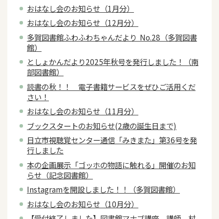
おはなし会のお知らせ（1月分）
おはなし会のお知らせ（12月分）
多賀図書館ふわふわちゃんだより No.28（多賀図書
館）
としょかんだより2025年秋号を発行しました！（南
部図書館）
読書の秋！！ 電子書籍サービスをぜひご活用くだ
さい！
おはなし会のお知らせ（11月分）
ブックスタートのお知らせ(2歳の誕生日まで)
日立市視聴覚センター通信「みきまた」第36号を発
行しました
本の企画展示「ゴッホの物語に触れる」開催のお知
らせ（記念図書館）
Instagramを開設しました！！（多賀図書館）
おはなし会のお知らせ（10月分）
【受付終了しました】図書館マナブ講座 講師 村