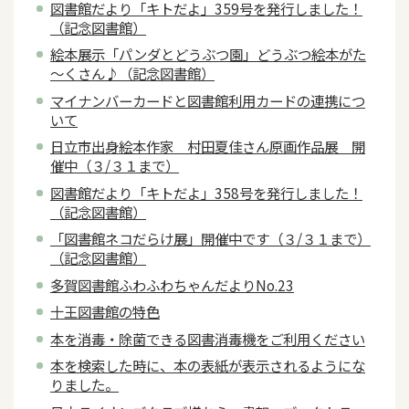
図書館だより「キトだよ」359号を発行しました！
（記念図書館）
絵本展示「パンダとどうぶつ園」どうぶつ絵本がた
～くさん♪（記念図書館）
マイナンバーカードと図書館利用カードの連携につ
いて
日立市出身絵本作家 村田夏佳さん原画作品展 開
催中（３/３１まで）
図書館だより「キトだよ」358号を発行しました！
（記念図書館）
「図書館ネコだらけ展」開催中です（３/３１まで）
（記念図書館）
多賀図書館ふわふわちゃんだよりNo.23
十王図書館の特色
本を消毒・除菌できる図書消毒機をご利用ください
本を検索した時に、本の表紙が表示されるようにな
りました。