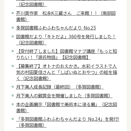
（記念図書館）
芥川賞作家 松永K三蔵さん ご来館！！（南部図
書館）
多賀図書館ふわふわちゃんだより No.25
図書館だより「キトだよ」360号を発行しました！
（記念図書館）
【受付終了しました】図書館マナブ講座「もっと知
りたい！『源氏物語』【記念図書館】
【募集終了】オトナのおえかき。水彩イラストで人
気の村田夏佳さんと「しばいぬとおやつ」の絵を描
く（記念図書館）
月下美人成長記録（最終回）（多賀図書館）
月下美人の観賞会を開催しました（多賀図書館）
本の企画展示「図書館で美術本に浸る展」（記念図
書館）
「多賀図書館ふわふわちゃんだより No.24」を発行!
（多賀図書館）