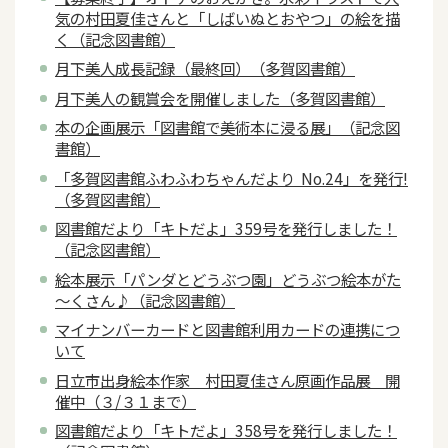
気の村田夏佳さんと「しばいぬとおやつ」の絵を描
く（記念図書館）
月下美人成長記録（最終回）（多賀図書館）
月下美人の観賞会を開催しました（多賀図書館）
本の企画展示「図書館で美術本に浸る展」（記念図
書館）
「多賀図書館ふわふわちゃんだより No.24」を発行!
（多賀図書館）
図書館だより「キトだよ」359号を発行しました！
（記念図書館）
絵本展示「パンダとどうぶつ園」どうぶつ絵本がた
～くさん♪（記念図書館）
マイナンバーカードと図書館利用カードの連携につ
いて
日立市出身絵本作家 村田夏佳さん原画作品展 開
催中（３/３１まで）
図書館だより「キトだよ」358号を発行しました！