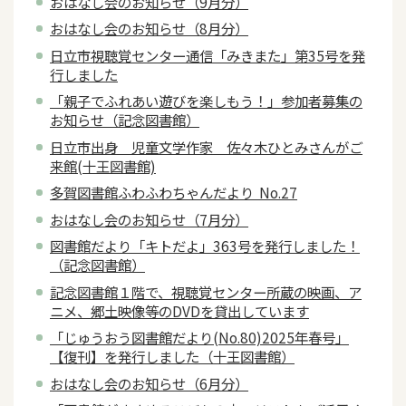
おはなし会のお知らせ（9月分）
おはなし会のお知らせ（8月分）
日立市視聴覚センター通信「みきまた」第35号を発
行しました
「親子でふれあい遊びを楽しもう！」参加者募集の
お知らせ（記念図書館）
日立市出身 児童文学作家 佐々木ひとみさんがご
来館(十王図書館)
多賀図書館ふわふわちゃんだより No.27
おはなし会のお知らせ（7月分）
図書館だより「キトだよ」363号を発行しました！
（記念図書館）
記念図書館１階で、視聴覚センター所蔵の映画、ア
ニメ、郷土映像等のDVDを貸出しています
「じゅうおう図書館だより(No.80)2025年春号」
【復刊】を発行しました（十王図書館）
おはなし会のお知らせ（6月分）