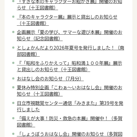
『すきな本のキャラクターお絵かき展』開催のお知
らせ（十王図書館）
『本のキャラクター展』展示と貸出しのお知らせ
（十王図書館）
企画展示「夏の学び、サマーな遊び本展」開催のお
知らせ（記念図書館）
としょかんだより2026年夏号を発行しました！（南
部図書館）
『「昭和をふりかえって」昭和満１００年展』展示
と貸出しのお知らせ（十王図書館）
おはなし会のお知らせ（7月分）
夏休み特別企画「こわぁ～いおはなし会」開催のお
知らせ（十王図書館）
日立市視聴覚センター通信「みきまた」第39号を発
行しました
「備えが大事！防災・救急の本展」開催中！（多賀
図書館）
「しょうぼうおはなし会」開催のお知らせ（多賀図