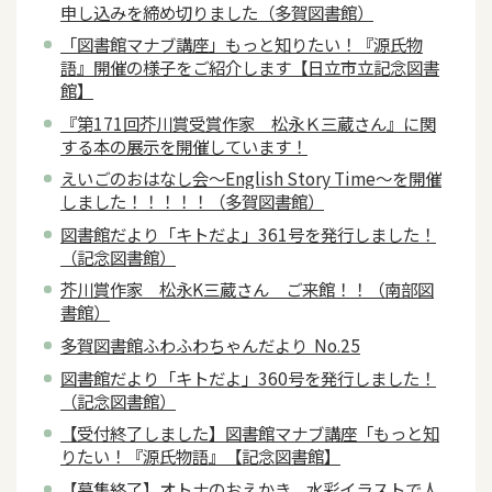
申し込みを締め切りました（多賀図書館）
「図書館マナブ講座」もっと知りたい！『源氏物
語』開催の様子をご紹介します【日立市立記念図書
館】
『第171回芥川賞受賞作家 松永Ｋ三蔵さん』に関
する本の展示を開催しています！
えいごのおはなし会～English Story Time～を開催
しました！！！！！（多賀図書館）
図書館だより「キトだよ」361号を発行しました！
（記念図書館）
芥川賞作家 松永K三蔵さん ご来館！！（南部図
書館）
多賀図書館ふわふわちゃんだより No.25
図書館だより「キトだよ」360号を発行しました！
（記念図書館）
【受付終了しました】図書館マナブ講座「もっと知
りたい！『源氏物語』【記念図書館】
【募集終了】オトナのおえかき。水彩イラストで人