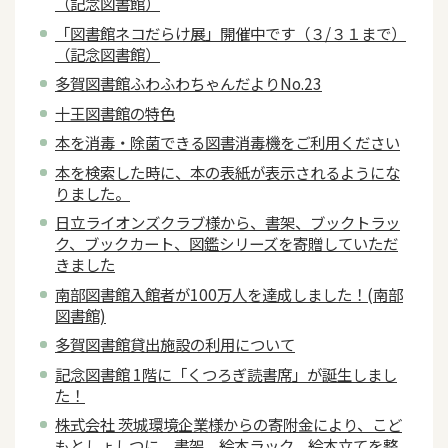
（記念図書館）
「図書館ネコだらけ展」開催中です（３/３１まで）
（記念図書館）
多賀図書館ふわふわちゃんだよりNo.23
十王図書館の特色
本を消毒・除菌できる図書消毒機をご利用ください
本を検索した時に、本の表紙が表示されるようにな
りました。
日立ライオンズクラブ様から、書架、ブックトラッ
ク、ブックカート、図鑑シリーズを寄贈していただ
きました
南部図書館入館者が100万人を達成しました！(南部
図書館)
多賀図書館貸出施設の利用について
記念図書館 1階に「くつろぎ読書席」が誕生しまし
た！
株式会社 茨城環境企業様からの寄附金により、こど
もとしょしつに、書架、絵本ラック、絵本立てを整