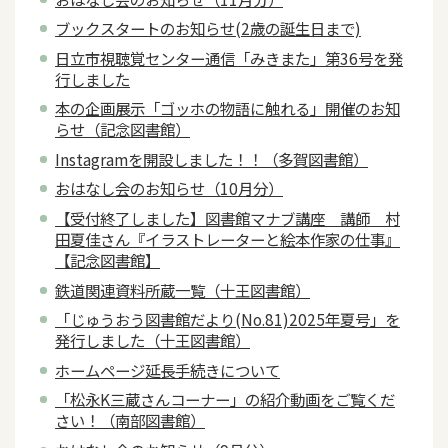
ブックスタートのお知らせ(2歳の誕生日まで)
日立市視聴覚センター通信「みきまた」第36号を発
行しました
本の企画展示「ゴッホの物語に触れる」開催のお知
らせ（記念図書館）
Instagramを開設しました！！（多賀図書館）
おはなし会のお知らせ（10月分）
【受付終了しました】図書館マナブ講座 講師 村
田夏佳さん『イラストレーターと絵本作家の仕事』
【記念図書館】
鉄道関連資料所蔵一覧（十王図書館）
「じゅうおう図書館だより(No.81)2025年夏号」を
発行しました（十王図書館）
ホームページ延長手続きについて
「松永K三蔵さんコーナー」の紹介動画をご覧くだ
さい！（南部図書館）