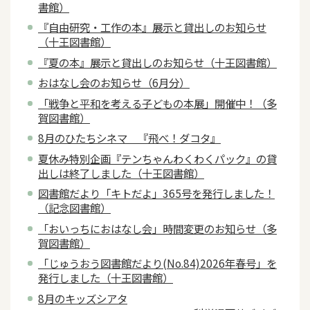
書館）
『自由研究・工作の本』展示と貸出しのお知らせ
（十王図書館）
『夏の本』展示と貸出しのお知らせ（十王図書館）
おはなし会のお知らせ（6月分）
「戦争と平和を考える子どもの本展」開催中！（多
賀図書館）
8月のひたちシネマ 『飛べ！ダコタ』
夏休み特別企画『テンちゃんわくわくパック』の貸
出しは終了しました（十王図書館）
図書館だより「キトだよ」365号を発行しました！
（記念図書館）
「おいっちにおはなし会」時間変更のお知らせ（多
賀図書館）
「じゅうおう図書館だより(No.84)2026年春号」を
発行しました（十王図書館）
8月のキッズシアタ