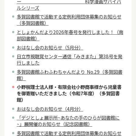
ー 科学漫画サバイバ
ルシリーズ
多賀図書館で活動する定例利用団体募集のお知らせ
（多賀図書館）
としょかんだより2026年春号を発行しました！（南
部図書館）
おはなし会のお知らせ（5月分）
日立市視聴覚センター通信「みきまた」第38号を発
行しました
多賀図書館ふわふわちゃんだより No.29（多賀図書
館）
小野税理士法人様・有限会社小野商事様から児童書
を御寄贈いただきました（令和7年度）（多賀図書
館）
おはなし会のお知らせ（4月分）
「デジとしょ展示所~あなたの手のひらが図書館に
~」展開催のお知らせ（記念図書館）
多賀図書館で活動する定例利用団体募集のお知らせ