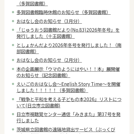
（多賀図書館）
多賀図書館臨時休館のお知らせ（多賀図書館）
おはなし会のお知らせ（3月分）
「じゅうおう図書館だより(No.83)2026年冬号」を
発行しました（十王図書館）
としょかんだより2026年冬号を発行しました！（南
部図書館）
おはなし会のお知らせ（2月分）
本の企画展示「ウマのようにはやい！！本」展開催
のお知らせ（記念図書館）
えいごのおはなし会～English Story Time～を開催
しました！！！！！（多賀図書館）
『戦争と平和を考える子どもの本2026』リストにつ
いて(日立市立図書館)
日立市視聴覚センター通信「みきまた」第37号を発
行しました
茨城県立図書館の遠隔地貸出サービス（ぶっくび