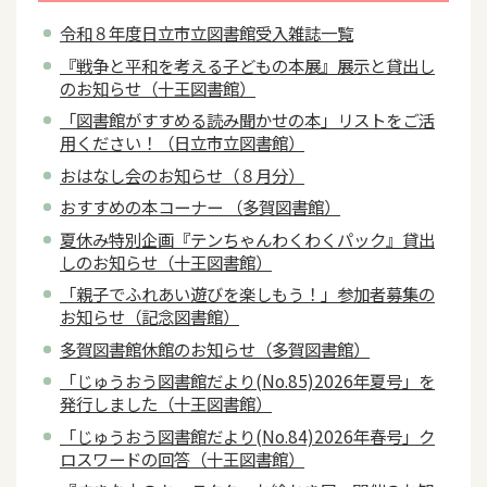
令和８年度日立市立図書館受入雑誌一覧
『戦争と平和を考える子どもの本展』展示と貸出し
のお知らせ（十王図書館）
「図書館がすすめる読み聞かせの本」リストをご活
用ください！（日立市立図書館）
おはなし会のお知らせ（８月分）
おすすめの本コーナー （多賀図書館）
夏休み特別企画『テンちゃんわくわくパック』貸出
しのお知らせ（十王図書館）
「親子でふれあい遊びを楽しもう！」参加者募集の
お知らせ（記念図書館）
多賀図書館休館のお知らせ（多賀図書館）
「じゅうおう図書館だより(No.85)2026年夏号」を
発行しました（十王図書館）
「じゅうおう図書館だより(No.84)2026年春号」ク
ロスワードの回答（十王図書館）