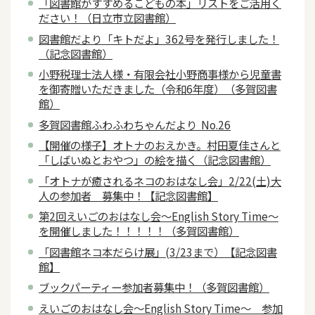
「図書館がすすめるこどもの本」リストをご活用く
ださい！（日立市立図書館）
図書館だより「キトだよ」362号を発行しました！
（記念図書館）
小野税理士法人様・有限会社小野商事様から児童書
を御寄贈いただきました（令和6年度）（多賀図書
館）
多賀図書館ふわふわちゃんだより No.26
【開催の様子】オトナのおえかき。村田夏佳さんと
「しばいぬとおやつ」の絵を描く（記念図書館）
「オトナが癒されるネコのおはなし会」2/22(土)大
人の参加者 募集中！【記念図書館】
第2回えいごのおはなし会～English Story Time～
を開催しました！！！！！（多賀図書館）
「図書館ネコ本だらけ展」(3/23まで）【記念図書
館】
ブックパーティー参加者募集中！（多賀図書館）
えいごのおはなし会～English Story Time～ 参加