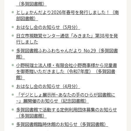
（多賀図書館）
としょかんだより2026年春号を発行しました！（南
部図書館）
おはなし会のお知らせ（5月分）
日立市視聴覚センター通信「みきまた」第38号を発
行しました
多賀図書館ふわふわちゃんだより No.29（多賀図書
館）
小野税理士法人様・有限会社小野商事様から児童書
を御寄贈いただきました（令和7年度）（多賀図書
館）
おはなし会のお知らせ（4月分）
「デジとしょ展示所~あなたの手のひらが図書館に
~」展開催のお知らせ（記念図書館）
多賀図書館で活動する定例利用団体募集のお知らせ
（多賀図書館）
多賀図書館臨時休館のお知らせ（多賀図書館）