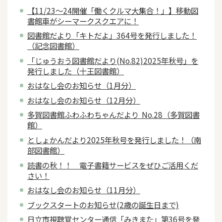
【11/23～24開催「働くクルマ大集合！」】移動図
書館車がシーマークスクエアに！
図書館だより「キトだよ」364号を発行しました！
（記念図書館）
「じゅうおう図書館だより(No.82)2025年秋号」を
発行しました（十王図書館）
おはなし会のお知らせ（1月分）
おはなし会のお知らせ（12月分）
多賀図書館ふわふわちゃんだより No.28（多賀図書
館）
としょかんだより2025年秋号を発行しました！（南
部図書館）
読書の秋！！ 電子書籍サービスをぜひご活用くだ
さい！
おはなし会のお知らせ（11月分）
ブックスタートのお知らせ(2歳の誕生日まで)
日立市視聴覚センター通信「みきまた」第36号を発