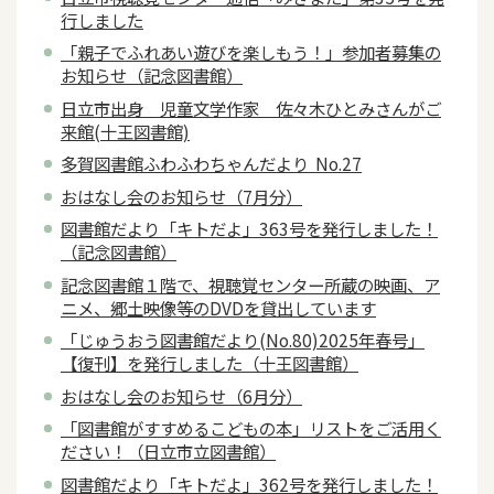
行しました
「親子でふれあい遊びを楽しもう！」参加者募集の
お知らせ（記念図書館）
日立市出身 児童文学作家 佐々木ひとみさんがご
来館(十王図書館)
多賀図書館ふわふわちゃんだより No.27
おはなし会のお知らせ（7月分）
図書館だより「キトだよ」363号を発行しました！
（記念図書館）
記念図書館１階で、視聴覚センター所蔵の映画、ア
ニメ、郷土映像等のDVDを貸出しています
「じゅうおう図書館だより(No.80)2025年春号」
【復刊】を発行しました（十王図書館）
おはなし会のお知らせ（6月分）
「図書館がすすめるこどもの本」リストをご活用く
ださい！（日立市立図書館）
図書館だより「キトだよ」362号を発行しました！