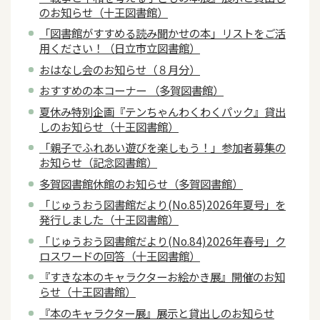
のお知らせ（十王図書館）
「図書館がすすめる読み聞かせの本」リストをご活
用ください！（日立市立図書館）
おはなし会のお知らせ（８月分）
おすすめの本コーナー （多賀図書館）
夏休み特別企画『テンちゃんわくわくパック』貸出
しのお知らせ（十王図書館）
「親子でふれあい遊びを楽しもう！」参加者募集の
お知らせ（記念図書館）
多賀図書館休館のお知らせ（多賀図書館）
「じゅうおう図書館だより(No.85)2026年夏号」を
発行しました（十王図書館）
「じゅうおう図書館だより(No.84)2026年春号」ク
ロスワードの回答（十王図書館）
『すきな本のキャラクターお絵かき展』開催のお知
らせ（十王図書館）
『本のキャラクター展』展示と貸出しのお知らせ