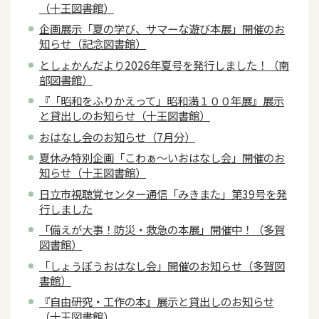
（十王図書館）
企画展示「夏の学び、サマーな遊び本展」開催のお
知らせ（記念図書館）
としょかんだより2026年夏号を発行しました！（南
部図書館）
『「昭和をふりかえって」昭和満１００年展』展示
と貸出しのお知らせ（十王図書館）
おはなし会のお知らせ（7月分）
夏休み特別企画「こわぁ～いおはなし会」開催のお
知らせ（十王図書館）
日立市視聴覚センター通信「みきまた」第39号を発
行しました
「備えが大事！防災・救急の本展」開催中！（多賀
図書館）
「しょうぼうおはなし会」開催のお知らせ（多賀図
書館）
『自由研究・工作の本』展示と貸出しのお知らせ
（十王図書館）