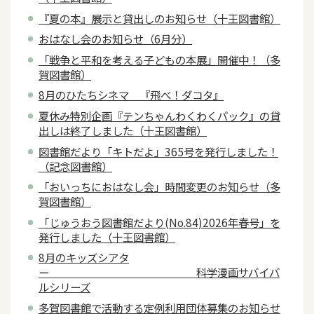
『夏の本』展示と貸出しのお知らせ（十王図書館）
おはなし会のお知らせ（6月分）
「戦争と平和を考える子どもの本展」開催中！（多
賀図書館）
8月のひたちシネマ 『飛べ！ダコタ』
夏休み特別企画『テンちゃんわくわくパック』の貸
出しは終了しました（十王図書館）
図書館だより「キトだよ」365号を発行しました！
（記念図書館）
「おいっちにおはなし会」時間変更のお知らせ（多
賀図書館）
「じゅうおう図書館だより(No.84)2026年春号」を
発行しました（十王図書館）
8月のキッズシアタ
ー 科学漫画サバイバ
ルシリーズ
多賀図書館で活動する定例利用団体募集のお知らせ