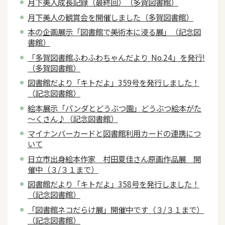
月下美人成長記録（最終回）（多賀図書館）
月下美人の観賞会を開催しました（多賀図書館）
本の企画展示「図書館で美術本に浸る展」（記念図
書館）
「多賀図書館ふわふわちゃんだより No.24」を発行!
（多賀図書館）
図書館だより「キトだよ」359号を発行しました！
（記念図書館）
絵本展示「パンダとどうぶつ園」どうぶつ絵本がた
～くさん♪（記念図書館）
マイナンバーカードと図書館利用カードの連携につ
いて
日立市出身絵本作家 村田夏佳さん原画作品展 開
催中（３/３１まで）
図書館だより「キトだよ」358号を発行しました！
（記念図書館）
「図書館ネコだらけ展」開催中です（３/３１まで）
（記念図書館）