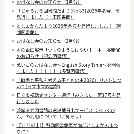
おはなし会のお知らせ（3月分）
「じゅうおう図書館だより(No.83)2026年冬号」を
発行しました（十王図書館）
としょかんだより2026年冬号を発行しました！（南
部図書館）
おはなし会のお知らせ（2月分）
本の企画展示「ウマのようにはやい！！本」展開催
のお知らせ（記念図書館）
えいごのおはなし会～English Story Time～を開催
しました！！！！！（多賀図書館）
『戦争と平和を考える子どもの本2026』リストにつ
いて(日立市立図書館)
日立市視聴覚センター通信「みきまた」第37号を発
行しました
茨城県立図書館の遠隔地貸出サービス（ぶっくび
ん）の利用について（お知らせ）
【11/29(土)】移動図書館車が南部としょかんまつ
りに！