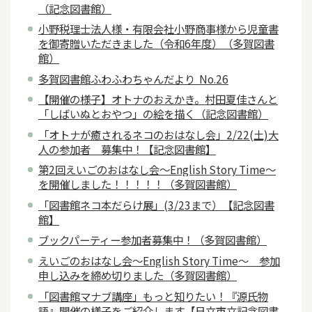
（記念図書館）
小野税理士法人様・有限会社小野商事様から児童書
を御寄贈いただきました（令和6年度）（多賀図書
館）
多賀図書館ふわふわちゃんだより No.26
【開催の様子】オトナのおえかき。村田夏佳さんと
「しばいぬとおやつ」の絵を描く（記念図書館）
「オトナが癒されるネコのおはなし会」2/22(土)大
人の参加者 募集中！【記念図書館】
第2回えいごのおはなし会～English Story Time～
を開催しました！！！！！（多賀図書館）
「図書館ネコ本だらけ展」(3/23まで）【記念図書
館】
ブックパーティー参加者募集中！（多賀図書館）
えいごのおはなし会～English Story Time～ 参加
申し込みを締め切りました（多賀図書館）
「図書館マナブ講座」もっと知りたい！『源氏物
語』開催の様子をご紹介します【日立市立記念図書