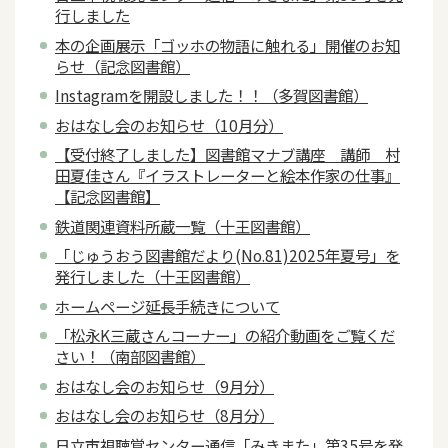
行しました
本の企画展示「ゴッホの物語に触れる」開催のお知
らせ（記念図書館）
Instagramを開設しました！！（多賀図書館）
おはなし会のお知らせ（10月分）
【受付終了しました】図書館マナブ講座 講師 村
田夏佳さん『イラストレーターと絵本作家の仕事』
【記念図書館】
鉄道関連資料所蔵一覧（十王図書館）
「じゅうおう図書館だより(No.81)2025年夏号」を
発行しました（十王図書館）
ホームページ延長手続きについて
「松永K三蔵さんコーナー」の紹介動画をご覧くだ
さい！（南部図書館）
おはなし会のお知らせ（9月分）
おはなし会のお知らせ（8月分）
日立市視聴覚センター通信「みきまた」第35号を発