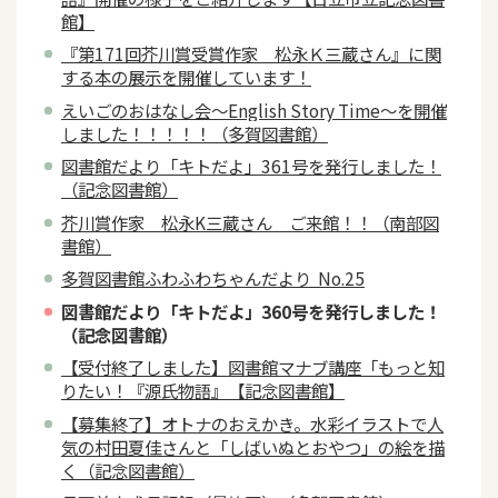
館】
『第171回芥川賞受賞作家 松永Ｋ三蔵さん』に関
する本の展示を開催しています！
えいごのおはなし会～English Story Time～を開催
しました！！！！！（多賀図書館）
図書館だより「キトだよ」361号を発行しました！
（記念図書館）
芥川賞作家 松永K三蔵さん ご来館！！（南部図
書館）
多賀図書館ふわふわちゃんだより No.25
図書館だより「キトだよ」360号を発行しました！
（記念図書館）
【受付終了しました】図書館マナブ講座「もっと知
りたい！『源氏物語』【記念図書館】
【募集終了】オトナのおえかき。水彩イラストで人
気の村田夏佳さんと「しばいぬとおやつ」の絵を描
く（記念図書館）