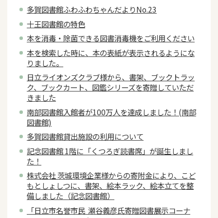
多賀図書館ふわふわちゃんだよりNo.23
十王図書館の特色
本を消毒・除菌できる図書消毒機をご利用ください
本を検索した時に、本の表紙が表示されるようにな
りました。
日立ライオンズクラブ様から、書架、ブックトラッ
ク、ブックカート、図鑑シリーズを寄贈していただ
きました
南部図書館入館者が100万人を達成しました！(南部
図書館)
多賀図書館貸出施設の利用について
記念図書館 1階に「くつろぎ読書席」が誕生しまし
た！
株式会社 茨城環境企業様からの寄附金により、こど
もとしょしつに、書架、絵本ラック、絵本立てを整
備しました（記念図書館）
「日立市名誉市民 瀬谷義彦氏寄贈図書展示コーナ