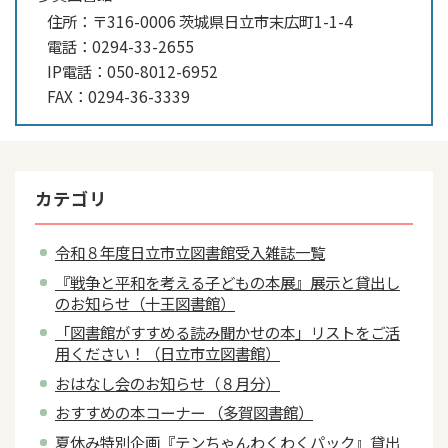
住所：
〒316-0006 茨城県日立市末広町1-1-4
電話：
0294-33-2655
IP電話：
050-8012-6952
FAX：
0294-36-3339
カテゴリ
令和８年度日立市立図書館受入雑誌一覧
『戦争と平和を考える子どもの本展』展示と貸出し
のお知らせ（十王図書館）
「図書館がすすめる読み聞かせの本」リストをご活
用ください！（日立市立図書館）
おはなし会のお知らせ（８月分）
おすすめの本コーナー （多賀図書館）
夏休み特別企画『テンちゃんわくわくパック』貸出