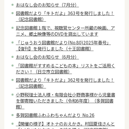
おはなし会のお知らせ（7月分）
図書館だより「キトだよ」363号を発行しました！
（記念図書館）
記念図書館１階で、視聴覚センター所蔵の映画、ア
ニメ、郷土映像等のDVDを貸出しています
「じゅうおう図書館だより(No.80)2025年春号」
【復刊】を発行しました（十王図書館）
おはなし会のお知らせ（6月分）
「図書館がすすめるこどもの本」リストをご活用く
ださい！（日立市立図書館）
図書館だより「キトだよ」362号を発行しました！
（記念図書館）
小野税理士法人様・有限会社小野商事様から児童書
を御寄贈いただきました（令和6年度）（多賀図書
館）
多賀図書館ふわふわちゃんだより No.26
【開催の様子】オトナのおえかき。村田夏佳さんと