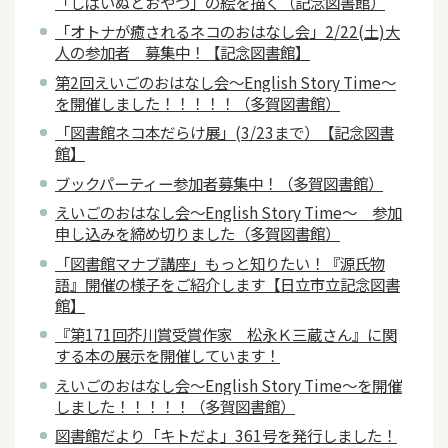
「しばいぬとおやつ」の絵を描く（記念図書館）
「オトナが癒されるネコのおはなし会」2/22(土)大
人の参加者 募集中！【記念図書館】
第2回えいごのおはなし会～English Story Time～
を開催しました！！！！！（多賀図書館）
「図書館ネコ本だらけ展」(3/23まで）【記念図書
館】
ブックパーティー参加者募集中！（多賀図書館）
えいごのおはなし会～English Story Time～ 参加
申し込みを締め切りました（多賀図書館）
「図書館マナブ講座」もっと知りたい！『源氏物
語』開催の様子をご紹介します【日立市立記念図書
館】
『第171回芥川賞受賞作家 松永Ｋ三蔵さん』に関
する本の展示を開催しています！
えいごのおはなし会～English Story Time～を開催
しました！！！！！（多賀図書館）
図書館だより「キトだよ」361号を発行しました！