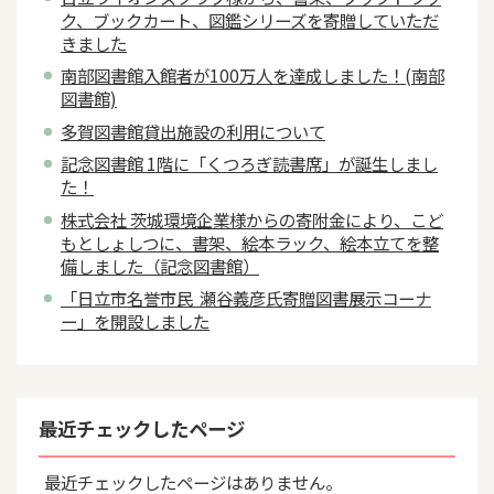
ク、ブックカート、図鑑シリーズを寄贈していただ
きました
南部図書館入館者が100万人を達成しました！(南部
図書館)
多賀図書館貸出施設の利用について
記念図書館 1階に「くつろぎ読書席」が誕生しまし
た！
株式会社 茨城環境企業様からの寄附金により、こど
もとしょしつに、書架、絵本ラック、絵本立てを整
備しました（記念図書館）
「日立市名誉市民 瀬谷義彦氏寄贈図書展示コーナ
ー」を開設しました
最近チェックしたページ
最近チェックしたページはありません。