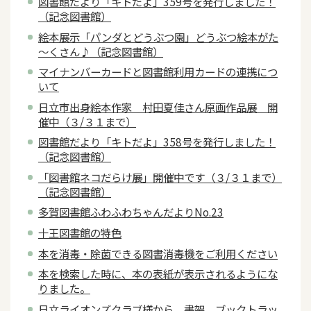
図書館だより「キトだよ」359号を発行しました！
（記念図書館）
絵本展示「パンダとどうぶつ園」どうぶつ絵本がた
～くさん♪（記念図書館）
マイナンバーカードと図書館利用カードの連携につ
いて
日立市出身絵本作家 村田夏佳さん原画作品展 開
催中（３/３１まで）
図書館だより「キトだよ」358号を発行しました！
（記念図書館）
「図書館ネコだらけ展」開催中です（３/３１まで）
（記念図書館）
多賀図書館ふわふわちゃんだよりNo.23
十王図書館の特色
本を消毒・除菌できる図書消毒機をご利用ください
本を検索した時に、本の表紙が表示されるようにな
りました。
日立ライオンズクラブ様から、書架、ブックトラッ