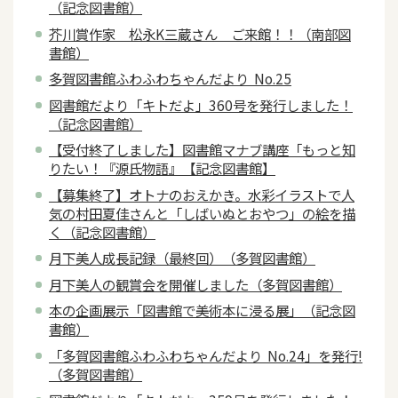
（記念図書館）
芥川賞作家 松永K三蔵さん ご来館！！（南部図
書館）
多賀図書館ふわふわちゃんだより No.25
図書館だより「キトだよ」360号を発行しました！
（記念図書館）
【受付終了しました】図書館マナブ講座「もっと知
りたい！『源氏物語』【記念図書館】
【募集終了】オトナのおえかき。水彩イラストで人
気の村田夏佳さんと「しばいぬとおやつ」の絵を描
く（記念図書館）
月下美人成長記録（最終回）（多賀図書館）
月下美人の観賞会を開催しました（多賀図書館）
本の企画展示「図書館で美術本に浸る展」（記念図
書館）
「多賀図書館ふわふわちゃんだより No.24」を発行!
（多賀図書館）