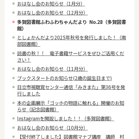
おはなし会のお知らせ（1月分）
おはなし会のお知らせ（12月分）
多賀図書館ふわふわちゃんだより No.28（多賀図書
館）
としょかんだより2025年秋号を発行しました！（南
部図書館）
読書の秋！！ 電子書籍サービスをぜひご活用くだ
さい！
おはなし会のお知らせ（11月分）
ブックスタートのお知らせ(2歳の誕生日まで)
日立市視聴覚センター通信「みきまた」第36号を発
行しました
本の企画展示「ゴッホの物語に触れる」開催のお知
らせ（記念図書館）
Instagramを開設しました！！（多賀図書館）
おはなし会のお知らせ（10月分）
【受付終了しました】図書館マナブ講座 講師 村