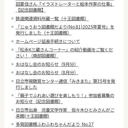
田夏佳さん『イラストレーターと絵本作家の仕事』
【記念図書館】
鉄道関連資料所蔵一覧（十王図書館）
「じゅうおう図書館だより(No.81)2025年夏号」を
発行しました（十王図書館）
ホームページ延長手続きについて
「松永K三蔵さんコーナー」の紹介動画をご覧くだ
さい！（南部図書館）
おはなし会のお知らせ（9月分）
おはなし会のお知らせ（8月分）
日立市視聴覚センター通信「みきまた」第35号を発
行しました
「親子でふれあい遊びを楽しもう！」参加者募集の
お知らせ（記念図書館）
日立市出身 児童文学作家 佐々木ひとみさんがご
来館(十王図書館)
多賀図書館ふわふわちゃんだより No.27