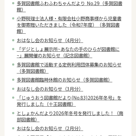
多賀図書館ふわふわちゃんだより No.29（多賀図書
館）
小野税理士法人様・有限会社小野商事様から児童書
を御寄贈いただきました（令和7年度）（多賀図書
館）
おはなし会のお知らせ（4月分）
「デジとしょ展示所~あなたの手のひらが図書館に
~」展開催のお知らせ（記念図書館）
多賀図書館で活動する定例利用団体募集のお知らせ
（多賀図書館）
多賀図書館臨時休館のお知らせ（多賀図書館）
おはなし会のお知らせ（3月分）
「じゅうおう図書館だより(No.83)2026年冬号」を
発行しました（十王図書館）
としょかんだより2026年冬号を発行しました！（南
部図書館）
おはなし会のお知らせ（2月分）