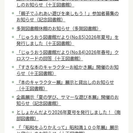
しのお知らせ（十王図書館）
「親子でふれあい遊びを楽しもう！」参加者募集の
お知らせ（記念図書館）
多賀図書館休館のお知らせ（多賀図書館）
「じゅうおう図書館だより(No.85)2026年夏号」を
発行しました（十王図書館）
「じゅうおう図書館だより(No.84)2026年春号」ク
ロスワードの回答（十王図書館）
『すきな本のキャラクターお絵かき展』開催のお知
らせ（十王図書館）
『本のキャラクター展』展示と貸出しのお知らせ
（十王図書館）
企画展示「夏の学び、サマーな遊び本展」開催のお
知らせ（記念図書館）
としょかんだより2026年夏号を発行しました！（南
部図書館）
『「昭和をふりかえって」昭和満１００年展』展示