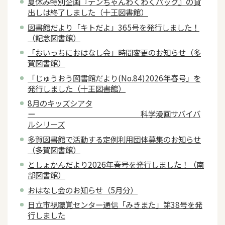
夏休み特別企画『テンちゃんわくわくパック』の貸
出しは終了しました（十王図書館）
図書館だより「キトだよ」365号を発行しました！
（記念図書館）
「おいっちにおはなし会」時間変更のお知らせ（多
賀図書館）
「じゅうおう図書館だより(No.84)2026年春号」を
発行しました（十王図書館）
8月のキッズシアタ
ー 科学漫画サバイバ
ルシリーズ
多賀図書館で活動する定例利用団体募集のお知らせ
（多賀図書館）
としょかんだより2026年春号を発行しました！（南
部図書館）
おはなし会のお知らせ（5月分）
日立市視聴覚センター通信「みきまた」第38号を発
行しました