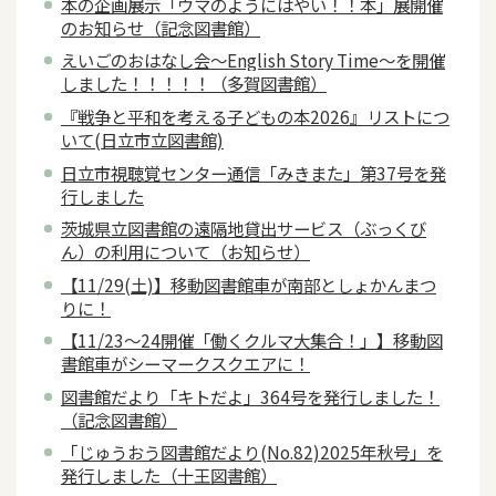
本の企画展示「ウマのようにはやい！！本」展開催
のお知らせ（記念図書館）
えいごのおはなし会～English Story Time～を開催
しました！！！！！（多賀図書館）
『戦争と平和を考える子どもの本2026』リストにつ
いて(日立市立図書館)
日立市視聴覚センター通信「みきまた」第37号を発
行しました
茨城県立図書館の遠隔地貸出サービス（ぶっくび
ん）の利用について（お知らせ）
【11/29(土)】移動図書館車が南部としょかんまつ
りに！
【11/23～24開催「働くクルマ大集合！」】移動図
書館車がシーマークスクエアに！
図書館だより「キトだよ」364号を発行しました！
（記念図書館）
「じゅうおう図書館だより(No.82)2025年秋号」を
発行しました（十王図書館）