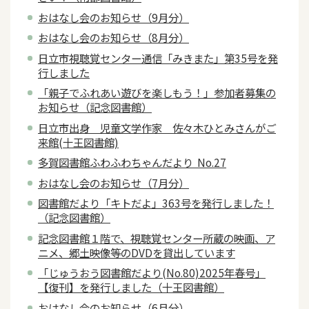
おはなし会のお知らせ（9月分）
おはなし会のお知らせ（8月分）
日立市視聴覚センター通信「みきまた」第35号を発
行しました
「親子でふれあい遊びを楽しもう！」参加者募集の
お知らせ（記念図書館）
日立市出身 児童文学作家 佐々木ひとみさんがご
来館(十王図書館)
多賀図書館ふわふわちゃんだより No.27
おはなし会のお知らせ（7月分）
図書館だより「キトだよ」363号を発行しました！
（記念図書館）
記念図書館１階で、視聴覚センター所蔵の映画、ア
ニメ、郷土映像等のDVDを貸出しています
「じゅうおう図書館だより(No.80)2025年春号」
【復刊】を発行しました（十王図書館）
おはなし会のお知らせ（6月分）