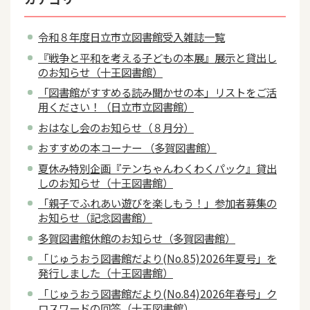
令和８年度日立市立図書館受入雑誌一覧
『戦争と平和を考える子どもの本展』展示と貸出し
のお知らせ（十王図書館）
「図書館がすすめる読み聞かせの本」リストをご活
用ください！（日立市立図書館）
おはなし会のお知らせ（８月分）
おすすめの本コーナー （多賀図書館）
夏休み特別企画『テンちゃんわくわくパック』貸出
しのお知らせ（十王図書館）
「親子でふれあい遊びを楽しもう！」参加者募集の
お知らせ（記念図書館）
多賀図書館休館のお知らせ（多賀図書館）
「じゅうおう図書館だより(No.85)2026年夏号」を
発行しました（十王図書館）
「じゅうおう図書館だより(No.84)2026年春号」ク
ロスワードの回答（十王図書館）