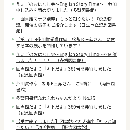
えいごのおはなし会～English Story Time～ 参加
申し込みを締め切りました（多賀図書館）
「図書館マナブ講座」もっと知りたい！『源氏物
語』開催の様子をご紹介します【日立市立記念図書
館】
『第171回芥川賞受賞作家 松永Ｋ三蔵さん』に関
する本の展示を開催しています！
えいごのおはなし会～English Story Time～を開催
しました！！！！！（多賀図書館）
図書館だより「キトだよ」361号を発行しました！
（記念図書館）
芥川賞作家 松永K三蔵さん ご来館！！（南部図
書館）
多賀図書館ふわふわちゃんだより No.25
図書館だより「キトだよ」360号を発行しました！
（記念図書館）
【受付終了しました】図書館マナブ講座「もっと知
りたい！『源氏物語』【記念図書館】