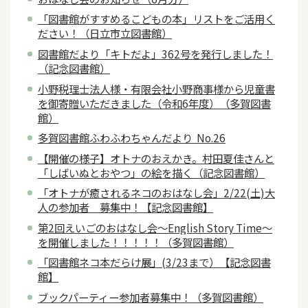
「図書館がすすめるこどもの本」リストをご活用く
ださい！（日立市立図書館）
図書館だより「キトだよ」362号を発行しました！
（記念図書館）
小野税理士法人様・有限会社小野商事様から児童書
を御寄贈いただきました（令和6年度）（多賀図書
館）
多賀図書館ふわふわちゃんだより No.26
【開催の様子】オトナのおえかき。村田夏佳さんと
「しばいぬとおやつ」の絵を描く（記念図書館）
「オトナが癒されるネコのおはなし会」2/22(土)大
人の参加者 募集中！【記念図書館】
第2回えいごのおはなし会～English Story Time～
を開催しました！！！！！（多賀図書館）
「図書館ネコ本だらけ展」(3/23まで）【記念図書
館】
ブックパーティー参加者募集中！（多賀図書館）