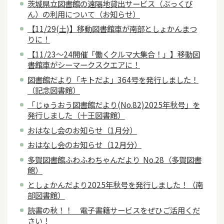
茨城県立図書館の遠隔地貸出サービス（ぶっくび
ん）の利用について（お知らせ）
【11/29(土)】移動図書館車が南部としょかんまつ
りに！
【11/23～24開催「働くクルマ大集合！」】移動図
書館車がシーマークスクエアに！
図書館だより「キトだよ」364号を発行しました！
（記念図書館）
「じゅうおう図書館だより(No.82)2025年秋号」を
発行しました（十王図書館）
おはなし会のお知らせ（1月分）
おはなし会のお知らせ（12月分）
多賀図書館ふわふわちゃんだより No.28（多賀図書
館）
としょかんだより2025年秋号を発行しました！（南
部図書館）
読書の秋！！ 電子書籍サービスをぜひご活用くだ
さい！