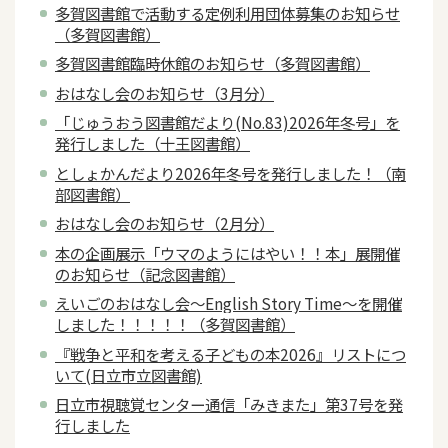
多賀図書館で活動する定例利用団体募集のお知らせ
（多賀図書館）
多賀図書館臨時休館のお知らせ（多賀図書館）
おはなし会のお知らせ（3月分）
「じゅうおう図書館だより(No.83)2026年冬号」を
発行しました（十王図書館）
としょかんだより2026年冬号を発行しました！（南
部図書館）
おはなし会のお知らせ（2月分）
本の企画展示「ウマのようにはやい！！本」展開催
のお知らせ（記念図書館）
えいごのおはなし会～English Story Time～を開催
しました！！！！！（多賀図書館）
『戦争と平和を考える子どもの本2026』リストにつ
いて(日立市立図書館)
日立市視聴覚センター通信「みきまた」第37号を発
行しました