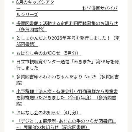
8月のキッズシアタ
ー 科学漫画サバイバ
ルシリーズ
多賀図書館で活動する定例利用団体募集のお知らせ
（多賀図書館）
としょかんだより2026年春号を発行しました！（南
部図書館）
おはなし会のお知らせ（5月分）
日立市視聴覚センター通信「みきまた」第38号を発
行しました
多賀図書館ふわふわちゃんだより No.29（多賀図書
館）
小野税理士法人様・有限会社小野商事様から児童書
を御寄贈いただきました（令和7年度）（多賀図書
館）
おはなし会のお知らせ（4月分）
「デジとしょ展示所~あなたの手のひらが図書館に
~」展開催のお知らせ（記念図書館）