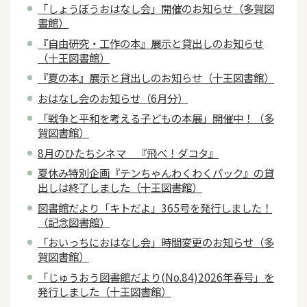
「しょうぼうおはなし会」開催のお知らせ（多賀図
書館）
『自由研究・工作の本』展示と貸出しのお知らせ
（十王図書館）
『夏の本』展示と貸出しのお知らせ（十王図書館）
おはなし会のお知らせ（6月分）
「戦争と平和を考える子どもの本展」開催中！（多
賀図書館）
8月のひたちシネマ 『飛べ！ダコタ』
夏休み特別企画『テンちゃんわくわくパック』の貸
出しは終了しました（十王図書館）
図書館だより「キトだよ」365号を発行しました！
（記念図書館）
「おいっちにおはなし会」時間変更のお知らせ（多
賀図書館）
「じゅうおう図書館だより(No.84)2026年春号」を
発行しました（十王図書館）