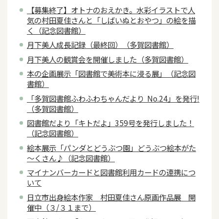
【募集終了】オトナのおえかき。水彩イラストで人
気の村田夏佳さんと「しばいぬとおやつ」の絵を描
く（記念図書館）
月下美人成長記録（最終回）（多賀図書館）
月下美人の観賞会を開催しました（多賀図書館）
本の企画展示「図書館で美術本に浸る展」（記念図
書館）
「多賀図書館ふわふわちゃんだより No.24」を発行!
（多賀図書館）
図書館だより「キトだよ」359号を発行しました！
（記念図書館）
絵本展示「パンダとどうぶつ園」どうぶつ絵本がた
～くさん♪（記念図書館）
マイナンバーカードと図書館利用カードの連携につ
いて
日立市出身絵本作家 村田夏佳さん原画作品展 開
催中（３/３１まで）