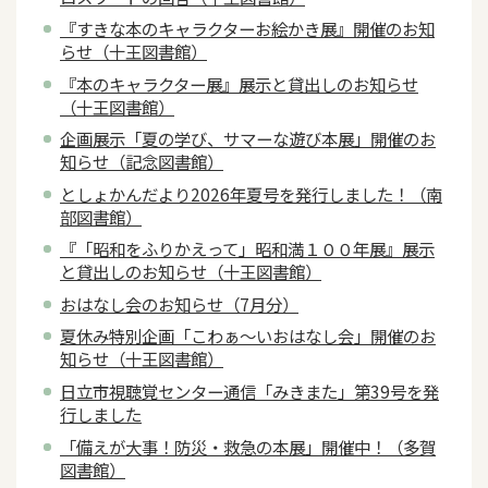
『すきな本のキャラクターお絵かき展』開催のお知
らせ（十王図書館）
『本のキャラクター展』展示と貸出しのお知らせ
（十王図書館）
企画展示「夏の学び、サマーな遊び本展」開催のお
知らせ（記念図書館）
としょかんだより2026年夏号を発行しました！（南
部図書館）
『「昭和をふりかえって」昭和満１００年展』展示
と貸出しのお知らせ（十王図書館）
おはなし会のお知らせ（7月分）
夏休み特別企画「こわぁ～いおはなし会」開催のお
知らせ（十王図書館）
日立市視聴覚センター通信「みきまた」第39号を発
行しました
「備えが大事！防災・救急の本展」開催中！（多賀
図書館）