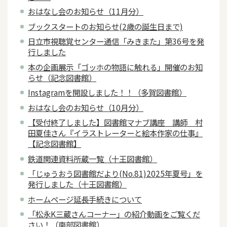
おはなし会のお知らせ（11月分）
ブックスタートのお知らせ(2歳の誕生日まで)
日立市視聴覚センター通信「みきまた」第36号を発
行しました
本の企画展示「ゴッホの物語に触れる」開催のお知
らせ（記念図書館）
Instagramを開設しました！！（多賀図書館）
おはなし会のお知らせ（10月分）
【受付終了しました】図書館マナブ講座 講師 村
田夏佳さん『イラストレーターと絵本作家の仕事』
【記念図書館】
鉄道関連資料所蔵一覧（十王図書館）
「じゅうおう図書館だより(No.81)2025年夏号」を
発行しました（十王図書館）
ホームページ延長手続きについて
「松永K三蔵さんコーナー」の紹介動画をご覧くだ
さい！（南部図書館）