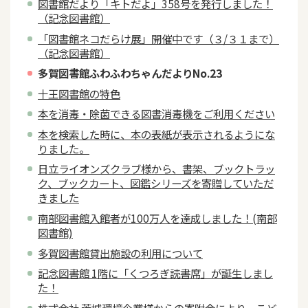
図書館だより「キトだよ」358号を発行しました！
（記念図書館）
「図書館ネコだらけ展」開催中です（３/３１まで）
（記念図書館）
多賀図書館ふわふわちゃんだよりNo.23
十王図書館の特色
本を消毒・除菌できる図書消毒機をご利用ください
本を検索した時に、本の表紙が表示されるようにな
りました。
日立ライオンズクラブ様から、書架、ブックトラッ
ク、ブックカート、図鑑シリーズを寄贈していただ
きました
南部図書館入館者が100万人を達成しました！(南部
図書館)
多賀図書館貸出施設の利用について
記念図書館 1階に「くつろぎ読書席」が誕生しまし
た！
株式会社 茨城環境企業様からの寄附金により、こど