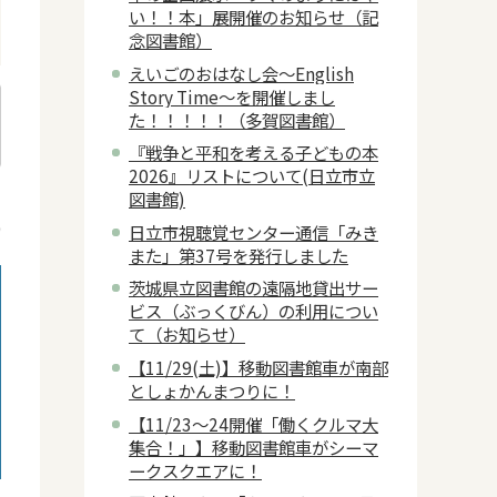
い！！本」展開催のお知らせ（記
念図書館）
えいごのおはなし会～English
Story Time～を開催しまし
た！！！！！（多賀図書館）
『戦争と平和を考える子どもの本
2026』リストについて(日立市立
図書館)
日
9
日立市視聴覚センター通信「みき
また」第37号を発行しました
茨城県立図書館の遠隔地貸出サー
ビス（ぶっくびん）の利用につい
て（お知らせ）
【11/29(土)】移動図書館車が南部
としょかんまつりに！
【11/23～24開催「働くクルマ大
集合！」】移動図書館車がシーマ
ークスクエアに！