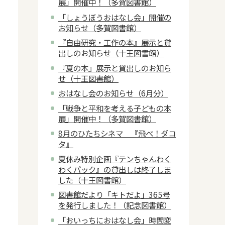
展」開催中！（多賀図書館）
「しょうぼうおはなし会」開催の
お知らせ（多賀図書館）
『自由研究・工作の本』展示と貸
出しのお知らせ（十王図書館）
『夏の本』展示と貸出しのお知ら
せ（十王図書館）
おはなし会のお知らせ（6月分）
「戦争と平和を考える子どもの本
展」開催中！（多賀図書館）
8月のひたちシネマ 『飛べ！ダコ
タ』
夏休み特別企画『テンちゃんわく
わくパック』の貸出しは終了しま
した（十王図書館）
図書館だより「キトだよ」365号
を発行しました！（記念図書館）
「おいっちにおはなし会」時間変