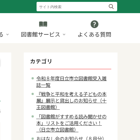
る
図書館サービス
よくある質問
カテゴリ
令和８年度日立市立図書館受入雑
誌一覧
『戦争と平和を考える子どもの本
展』展示と貸出しのお知らせ（十
王図書館）
4
「図書館がすすめる読み聞かせの
本」リストをご活用ください！
（日立市立図書館）
おはなし会のお知らせ（８月分）