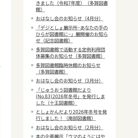
きました（令和7年度）（多賀図書
館）
おはなし会のお知らせ（4月分）
「デジとしょ展示所~あなたの手の
ひらが図書館に~」展開催のお知ら
せ（記念図書館）
多賀図書館で活動する定例利用団
体募集のお知らせ（多賀図書館）
多賀図書館臨時休館のお知らせ
（多賀図書館）
おはなし会のお知らせ（3月分）
「じゅうおう図書館だより
(No.83)2026年冬号」を発行しま
した（十王図書館）
としょかんだより2026年冬号を発
行しました！（南部図書館）
おはなし会のお知らせ（2月分）
本の企画展示「ウマのようにはや