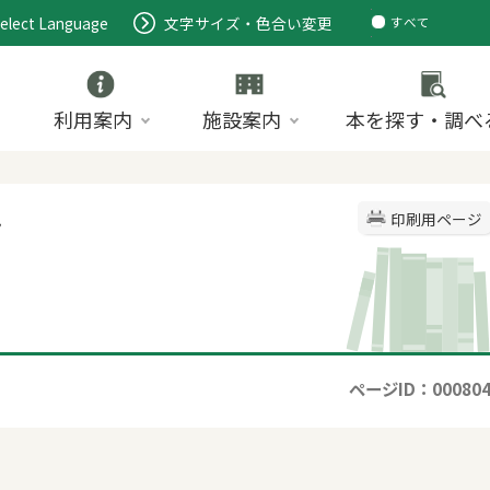
elect Language
文字サイズ・色合い変更
すべて
ページ
PDF
ID
利用案内
施設案内
本を探す・調べ
色
印刷用ページ
ページID：00080