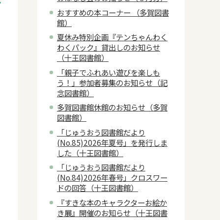
おすすめの本コーナー （多賀図書
的
館）
夏休み特別企画『テンちゃんわく
わくパック』貸出しのお知らせ
（十王図書館）
「親子でふれあい遊びを楽しも
う！」参加者募集のお知らせ（記
念図書館）
多賀図書館休館のお知らせ（多賀
図書館）
「じゅうおう図書館だより
(No.85)2026年夏号」を発行しま
した（十王図書館）
「じゅうおう図書館だより
(No.84)2026年春号」クロスワー
ドの回答（十王図書館）
『すきな本のキャラクターお絵か
き展』開催のお知らせ（十王図書