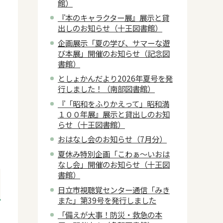
館）
『本のキャラクター展』展示と貸
出しのお知らせ（十王図書館）
企画展示「夏の学び、サマーな遊
び本展」開催のお知らせ（記念図
書館）
としょかんだより2026年夏号を発
行しました！（南部図書館）
『「昭和をふりかえって」昭和満
１００年展』展示と貸出しのお知
らせ（十王図書館）
おはなし会のお知らせ（7月分）
夏休み特別企画「こわぁ～いおは
なし会」開催のお知らせ（十王図
書館）
日立市視聴覚センター通信「みき
また」第39号を発行しました
「備えが大事！防災・救急の本