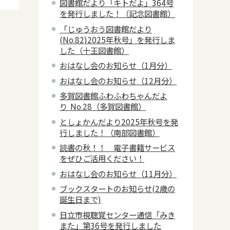
図書館だより「キトだよ」364号
を発行しました！（記念図書館）
「じゅうおう図書館だより
(No.82)2025年秋号」を発行しま
した（十王図書館）
おはなし会のお知らせ（1月分）
おはなし会のお知らせ（12月分）
多賀図書館ふわふわちゃんだよ
り No.28（多賀図書館）
としょかんだより2025年秋号を発
行しました！（南部図書館）
読書の秋！！ 電子書籍サービス
をぜひご活用ください！
おはなし会のお知らせ（11月分）
ブックスタートのお知らせ(2歳の
誕生日まで)
日立市視聴覚センター通信「みき
また」第36号を発行しました