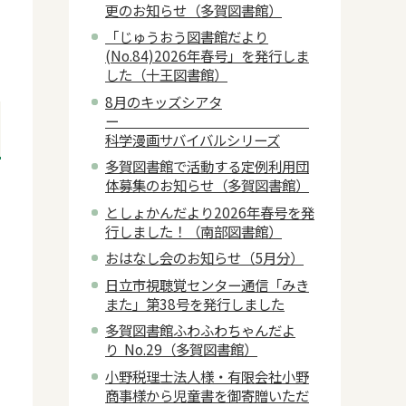
更のお知らせ（多賀図書館）
「じゅうおう図書館だより
(No.84)2026年春号」を発行しま
した（十王図書館）
8月のキッズシアタ
ー
科学漫画サバイバルシリーズ
多賀図書館で活動する定例利用団
体募集のお知らせ（多賀図書館）
隣
としょかんだより2026年春号を発
行しました！（南部図書館）
おはなし会のお知らせ（5月分）
日立市視聴覚センター通信「みき
また」第38号を発行しました
多賀図書館ふわふわちゃんだよ
り No.29（多賀図書館）
小野税理士法人様・有限会社小野
商事様から児童書を御寄贈いただ