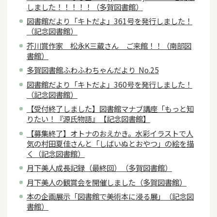
しました！！！！！（多賀図書館）
図書館だより「キトだよ」361号を発行しました！
（記念図書館）
芥川賞作家 松永K三蔵さん ご来館！！（南部図
書館）
多賀図書館ふわふわちゃんだより No.25
図書館だより「キトだよ」360号を発行しました！
（記念図書館）
【受付終了しました】図書館マナブ講座「もっと知
りたい！『源氏物語』【記念図書館】
【募集終了】オトナのおえかき。水彩イラストで人
気の村田夏佳さんと「しばいぬとおやつ」の絵を描
く（記念図書館）
月下美人成長記録（最終回）（多賀図書館）
月下美人の観賞会を開催しました（多賀図書館）
本の企画展示「図書館で美術本に浸る展」（記念図
書館）