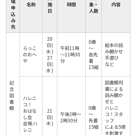
場
名称
施
時間
象・
内容
申
日
人数
込
み
先
20
0歳
日(
絵本の読
らっこ
午前11時
～
水 )
み聞かせ
のおへ
～11時30
各先
27
手遊び
や
分
着
日(
など
15組
水 )
図書館司
記
書による
念
読み聞か
図
ハレニ
せと
書
コ！
0歳
ハレニ
館
おはな
21
午後2時～
～
コ！スタ
し会
日(
2時30分
先着
ッフ
会場:ハ
木 )
15組
による5感
レニ
を刺激す