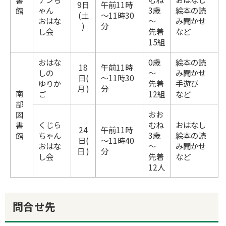
書
9日
午前11時
ゃん
3歳
絵本の読
館
(土
～11時30
おはな
～
み聞かせ
)
分
し会
先着
など
15組
おはな
0歳
絵本の読
18
午前11時
しの
～
み聞かせ
日(
～11時30
ゆりか
先着
手遊び
月 )
分
南
ご
12組
など
部
おお
図
くじら
むね
おはなし
書
24
午前11時
ちゃん
3歳
絵本の読
館
日(
～11時40
おはな
～
み聞かせ
日 )
分
し会
先着
など
12人
問合せ先