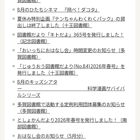
賀図書館）
8月のひたちシネマ 『飛べ！ダコタ』
夏休み特別企画『テンちゃんわくわくパック』の貸
出しは終了しました（十王図書館）
図書館だより「キトだよ」365号を発行しました！
（記念図書館）
「おいっちにおはなし会」時間変更のお知らせ（多
賀図書館）
「じゅうおう図書館だより(No.84)2026年春号」を
発行しました（十王図書館）
8月のキッズシアタ
ー 科学漫画サバイバ
ルシリーズ
多賀図書館で活動する定例利用団体募集のお知らせ
（多賀図書館）
としょかんだより2026年春号を発行しました！（南
部図書館）
おはなし会のお知らせ（5月分）