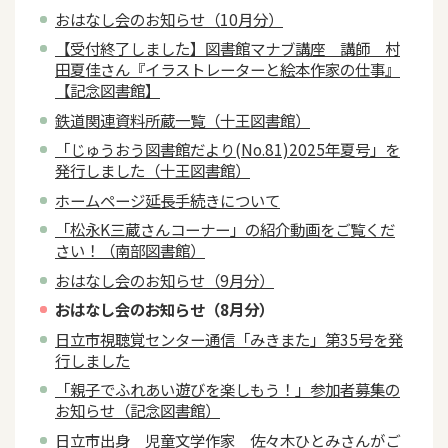
おはなし会のお知らせ（10月分）
【受付終了しました】図書館マナブ講座 講師 村
田夏佳さん『イラストレーターと絵本作家の仕事』
【記念図書館】
鉄道関連資料所蔵一覧（十王図書館）
「じゅうおう図書館だより(No.81)2025年夏号」を
発行しました（十王図書館）
ホームページ延長手続きについて
「松永K三蔵さんコーナー」の紹介動画をご覧くだ
さい！（南部図書館）
おはなし会のお知らせ（9月分）
おはなし会のお知らせ（8月分）
日立市視聴覚センター通信「みきまた」第35号を発
行しました
「親子でふれあい遊びを楽しもう！」参加者募集の
お知らせ（記念図書館）
日立市出身 児童文学作家 佐々木ひとみさんがご