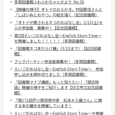
多賀図書館ふわふわちゃんだより No.26
【開催の様子】オトナのおえかき。村田夏佳さんと
「しばいぬとおやつ」の絵を描く（記念図書館）
「オトナが癒されるネコのおはなし会」2/22(土)大
人の参加者 募集中！【記念図書館】
第2回えいごのおはなし会～English Story Time～
を開催しました！！！！！（多賀図書館）
「図書館ネコ本だらけ展」(3/23まで）【記念図書
館】
ブックパーティー参加者募集中！（多賀図書館）
えいごのおはなし会～English Story Time～ 参加
申し込みを締め切りました（多賀図書館）
「図書館マナブ講座」もっと知りたい！『源氏物
語』開催の様子をご紹介します【日立市立記念図書
館】
『第171回芥川賞受賞作家 松永Ｋ三蔵さん』に関
する本の展示を開催しています！
えいごのおはなし会～English Story Time～を開催