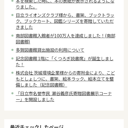
本を検索した時に、本の表紙が表示されるようにな
りました。
日立ライオンズクラブ様から、書架、ブックトラッ
ク、ブックカート、図鑑シリーズを寄贈していただ
きました
南部図書館入館者が100万人を達成しました！(南部
図書館)
多賀図書館貸出施設の利用について
記念図書館 1階に「くつろぎ読書席」が誕生しまし
た！
株式会社 茨城環境企業様からの寄附金により、こど
もとしょしつに、書架、絵本ラック、絵本立てを整
備しました（記念図書館）
「日立市名誉市民 瀬谷義彦氏寄贈図書展示コーナ
ー」を開設しました
最近チェックしたページ