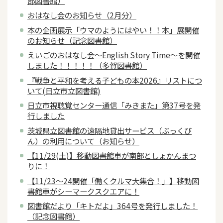
部図書館）
おはなし会のお知らせ（2月分）
本の企画展示「ウマのようにはやい！！本」展開催
のお知らせ（記念図書館）
えいごのおはなし会～English Story Time～を開催
しました！！！！！（多賀図書館）
『戦争と平和を考える子どもの本2026』リストにつ
いて(日立市立図書館)
日立市視聴覚センター通信「みきまた」第37号を発
行しました
茨城県立図書館の遠隔地貸出サービス（ぶっくび
ん）の利用について（お知らせ）
【11/29(土)】移動図書館車が南部としょかんまつ
りに！
【11/23～24開催「働くクルマ大集合！」】移動図
書館車がシーマークスクエアに！
図書館だより「キトだよ」364号を発行しました！
（記念図書館）