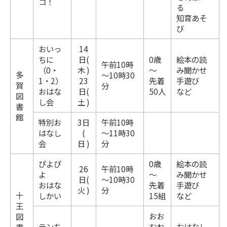
コ！
る
知育あそ
び
おいっ
14
ちに
日(
0歳
絵本の読
午前10時
（0・
木 )
～
み聞かせ
多
～10時30
1・2）
23
先着
手遊び
賀
分
おはな
日(
50人
など
図
し会
土 )
書
館
特別お
3日
午前10時
はなし
(
～11時30
会
日 )
分
ぴよぴ
0歳
絵本の読
26
午前10時
よ
～
み聞かせ
日(
～10時30
おはな
先着
手遊び
火 )
分
十
しかい
15組
など
王
おお
図
テンち
むね
おはなし