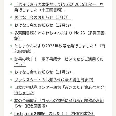
「じゅうおう図書館だより(No.82)2025年秋号」を
発行しました（十王図書館）
おはなし会のお知らせ（1月分）
おはなし会のお知らせ（12月分）
多賀図書館ふわふわちゃんだより No.28（多賀図書
館）
としょかんだより2025年秋号を発行しました！（南
部図書館）
読書の秋！！ 電子書籍サービスをぜひご活用くだ
さい！
おはなし会のお知らせ（11月分）
ブックスタートのお知らせ(2歳の誕生日まで)
日立市視聴覚センター通信「みきまた」第36号を発
行しました
本の企画展示「ゴッホの物語に触れる」開催のお知
らせ（記念図書館）
Instagramを開設しました！！（多賀図書館）