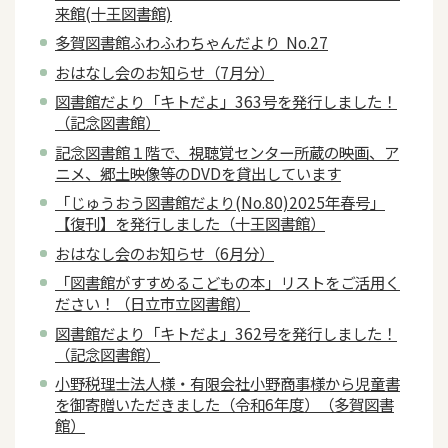
来館(十王図書館)
多賀図書館ふわふわちゃんだより No.27
おはなし会のお知らせ（7月分）
図書館だより「キトだよ」363号を発行しました！
（記念図書館）
記念図書館１階で、視聴覚センター所蔵の映画、ア
ニメ、郷土映像等のDVDを貸出しています
「じゅうおう図書館だより(No.80)2025年春号」
【復刊】を発行しました（十王図書館）
おはなし会のお知らせ（6月分）
「図書館がすすめるこどもの本」リストをご活用く
ださい！（日立市立図書館）
図書館だより「キトだよ」362号を発行しました！
（記念図書館）
小野税理士法人様・有限会社小野商事様から児童書
を御寄贈いただきました（令和6年度）（多賀図書
館）