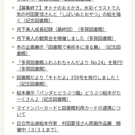
【募集終了】オトナのおえかき。水彩イラストで人
気の村田夏佳さんと「しばいぬとおやつ」の絵を描
く（記念図書館）
月下美人成長記録（最終回）（多賀図書館）
月下美人の観賞会を開催しました（多賀図書館）
本の企画展示「図書館で美術本に浸る展」（記念図
書館）
「多賀図書館ふわふわちゃんだより No.24」を発行!
（多賀図書館）
図書館だより「キトだよ」359号を発行しました！
（記念図書館）
絵本展示「パンダとどうぶつ園」どうぶつ絵本がた
～くさん♪（記念図書館）
マイナンバーカードと図書館利用カードの連携につ
いて
日立市出身絵本作家 村田夏佳さん原画作品展 開
催中（３/３１まで）