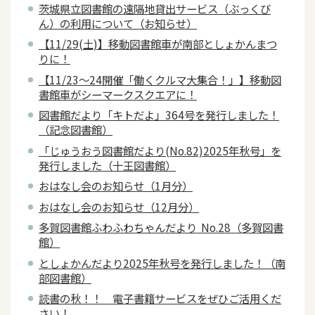
茨城県立図書館の遠隔地貸出サービス（ぶっくび
ん）の利用について（お知らせ）
【11/29(土)】移動図書館車が南部としょかんまつ
りに！
【11/23～24開催「働くクルマ大集合！」】移動図
書館車がシーマークスクエアに！
図書館だより「キトだよ」364号を発行しました！
（記念図書館）
「じゅうおう図書館だより(No.82)2025年秋号」を
発行しました（十王図書館）
おはなし会のお知らせ（1月分）
おはなし会のお知らせ（12月分）
多賀図書館ふわふわちゃんだより No.28（多賀図書
館）
としょかんだより2025年秋号を発行しました！（南
部図書館）
読書の秋！！ 電子書籍サービスをぜひご活用くだ
さい！