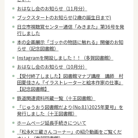
おはなし会のお知らせ（11月分）
ブックスタートのお知らせ(2歳の誕生日まで)
日立市視聴覚センター通信「みきまた」第36号を発
行しました
本の企画展示「ゴッホの物語に触れる」開催のお知
らせ（記念図書館）
Instagramを開設しました！！（多賀図書館）
おはなし会のお知らせ（10月分）
【受付終了しました】図書館マナブ講座 講師 村
田夏佳さん『イラストレーターと絵本作家の仕事』
【記念図書館】
鉄道関連資料所蔵一覧（十王図書館）
「じゅうおう図書館だより(No.81)2025年夏号」を
発行しました（十王図書館）
ホームページ延長手続きについて
「松永K三蔵さんコーナー」の紹介動画をご覧くだ