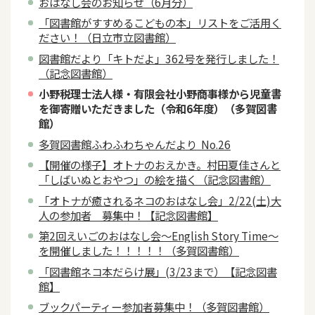
おはなし会のお知らせ（6月分）
「図書館がすすめるこどもの本」リストをご活用く
ださい！（日立市立図書館）
図書館だより「キトだよ」362号を発行しました！
（記念図書館）
小野税理士法人様・有限会社小野商事様から児童書
を御寄贈いただきました（令和6年度）（多賀図書
館）
多賀図書館ふわふわちゃんだより No.26
【開催の様子】オトナのおえかき。村田夏佳さんと
「しばいぬとおやつ」の絵を描く（記念図書館）
「オトナが癒されるネコのおはなし会」2/22(土)大
人の参加者 募集中！【記念図書館】
第2回えいごのおはなし会～English Story Time～
を開催しました！！！！！（多賀図書館）
「図書館ネコ本だらけ展」(3/23まで）【記念図書
館】
ブックパーティー参加者募集中！（多賀図書館）