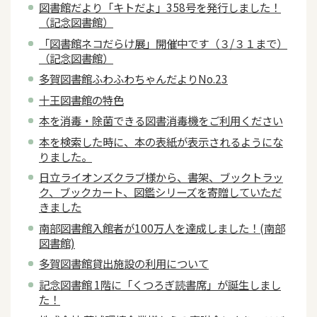
図書館だより「キトだよ」358号を発行しました！
（記念図書館）
「図書館ネコだらけ展」開催中です（３/３１まで）
（記念図書館）
多賀図書館ふわふわちゃんだよりNo.23
十王図書館の特色
本を消毒・除菌できる図書消毒機をご利用ください
本を検索した時に、本の表紙が表示されるようにな
りました。
日立ライオンズクラブ様から、書架、ブックトラッ
ク、ブックカート、図鑑シリーズを寄贈していただ
きました
南部図書館入館者が100万人を達成しました！(南部
図書館)
多賀図書館貸出施設の利用について
記念図書館 1階に「くつろぎ読書席」が誕生しまし
た！