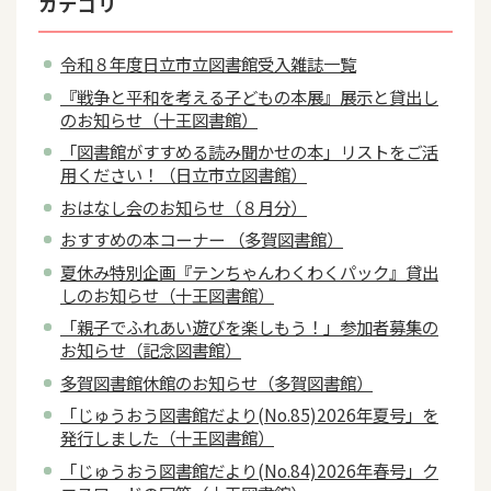
カテゴリ
令和８年度日立市立図書館受入雑誌一覧
『戦争と平和を考える子どもの本展』展示と貸出し
のお知らせ（十王図書館）
「図書館がすすめる読み聞かせの本」リストをご活
用ください！（日立市立図書館）
おはなし会のお知らせ（８月分）
おすすめの本コーナー （多賀図書館）
夏休み特別企画『テンちゃんわくわくパック』貸出
しのお知らせ（十王図書館）
「親子でふれあい遊びを楽しもう！」参加者募集の
お知らせ（記念図書館）
多賀図書館休館のお知らせ（多賀図書館）
「じゅうおう図書館だより(No.85)2026年夏号」を
発行しました（十王図書館）
「じゅうおう図書館だより(No.84)2026年春号」ク