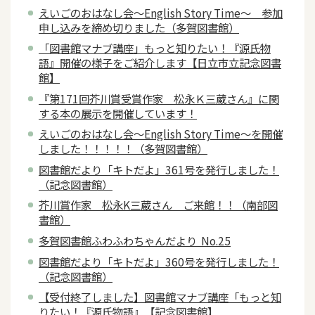
えいごのおはなし会～English Story Time～ 参加
申し込みを締め切りました（多賀図書館）
「図書館マナブ講座」もっと知りたい！『源氏物
語』開催の様子をご紹介します【日立市立記念図書
館】
『第171回芥川賞受賞作家 松永Ｋ三蔵さん』に関
する本の展示を開催しています！
えいごのおはなし会～English Story Time～を開催
しました！！！！！（多賀図書館）
図書館だより「キトだよ」361号を発行しました！
（記念図書館）
芥川賞作家 松永K三蔵さん ご来館！！（南部図
書館）
多賀図書館ふわふわちゃんだより No.25
図書館だより「キトだよ」360号を発行しました！
（記念図書館）
【受付終了しました】図書館マナブ講座「もっと知
りたい！『源氏物語』【記念図書館】