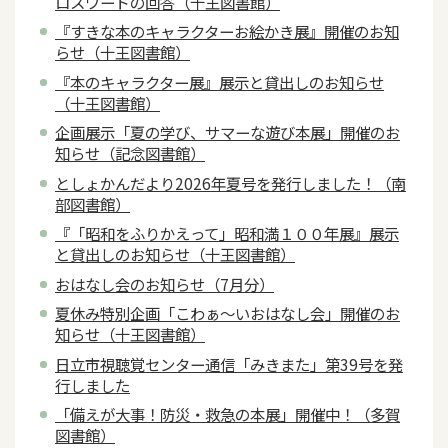
ロスワードの回答（十王図書館）
『すきな本のキャラクターお絵かき展』開催のお知
らせ（十王図書館）
『本のキャラクター展』展示と貸出しのお知らせ
（十王図書館）
企画展示「夏の学び、サマーな遊び本展」開催のお
知らせ（記念図書館）
としょかんだより2026年夏号を発行しました！（南
部図書館）
『「昭和をふりかえって」昭和満１００年展』展示
と貸出しのお知らせ（十王図書館）
おはなし会のお知らせ（7月分）
夏休み特別企画「こわぁ～いおはなし会」開催のお
知らせ（十王図書館）
日立市視聴覚センター通信「みきまた」第39号を発
行しました
「備えが大事！防災・救急の本展」開催中！（多賀
図書館）