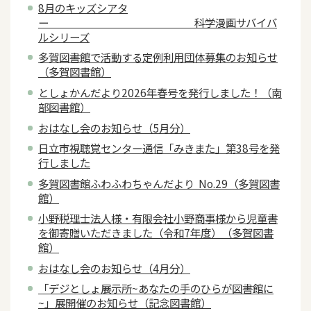
8月のキッズシアタ
ー 科学漫画サバイバ
ルシリーズ
多賀図書館で活動する定例利用団体募集のお知らせ
（多賀図書館）
としょかんだより2026年春号を発行しました！（南
部図書館）
おはなし会のお知らせ（5月分）
日立市視聴覚センター通信「みきまた」第38号を発
行しました
多賀図書館ふわふわちゃんだより No.29（多賀図書
館）
小野税理士法人様・有限会社小野商事様から児童書
を御寄贈いただきました（令和7年度）（多賀図書
館）
おはなし会のお知らせ（4月分）
「デジとしょ展示所~あなたの手のひらが図書館に
~」展開催のお知らせ（記念図書館）