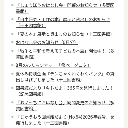
「しょうぼうおはなし会」開催のお知らせ（多賀図
書館）
『自由研究・工作の本』展示と貸出しのお知らせ
（十王図書館）
『夏の本』展示と貸出しのお知らせ（十王図書館）
おはなし会のお知らせ（6月分）
「戦争と平和を考える子どもの本展」開催中！（多
賀図書館）
8月のひたちシネマ 『飛べ！ダコタ』
夏休み特別企画『テンちゃんわくわくパック』の貸
出しは終了しました（十王図書館）
図書館だより「キトだよ」365号を発行しました！
（記念図書館）
「おいっちにおはなし会」時間変更のお知らせ（多
賀図書館）
「じゅうおう図書館だより(No.84)2026年春号」を
発行しました（十王図書館）