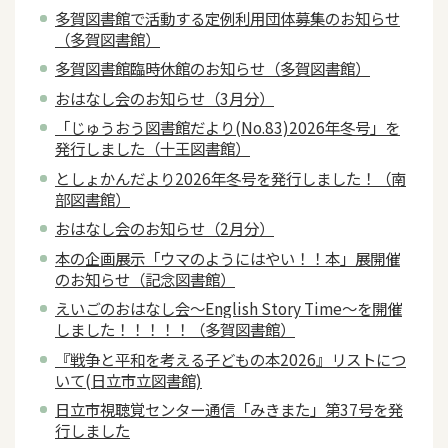
多賀図書館で活動する定例利用団体募集のお知らせ
（多賀図書館）
多賀図書館臨時休館のお知らせ（多賀図書館）
おはなし会のお知らせ（3月分）
「じゅうおう図書館だより(No.83)2026年冬号」を
発行しました（十王図書館）
としょかんだより2026年冬号を発行しました！（南
部図書館）
おはなし会のお知らせ（2月分）
本の企画展示「ウマのようにはやい！！本」展開催
のお知らせ（記念図書館）
えいごのおはなし会～English Story Time～を開催
しました！！！！！（多賀図書館）
『戦争と平和を考える子どもの本2026』リストにつ
いて(日立市立図書館)
日立市視聴覚センター通信「みきまた」第37号を発
行しました