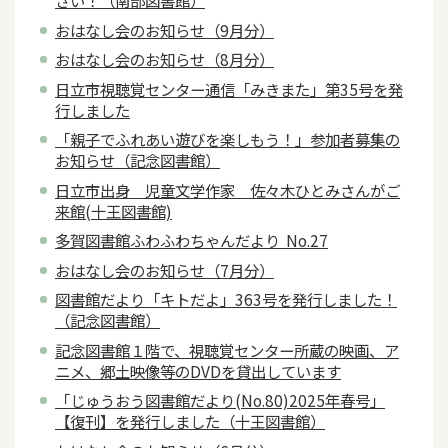
さい！（南部図書館）
おはなし会のお知らせ（9月分）
おはなし会のお知らせ（8月分）
日立市視聴覚センター通信「みきまた」第35号を発
行しました
「親子でふれあい遊びを楽しもう！」参加者募集の
お知らせ（記念図書館）
日立市出身 児童文学作家 佐々木ひとみさんがご
来館(十王図書館)
多賀図書館ふわふわちゃんだより No.27
おはなし会のお知らせ（7月分）
図書館だより「キトだよ」363号を発行しました！
（記念図書館）
記念図書館１階で、視聴覚センター所蔵の映画、ア
ニメ、郷土映像等のDVDを貸出しています
「じゅうおう図書館だより(No.80)2025年春号」
【復刊】を発行しました（十王図書館）