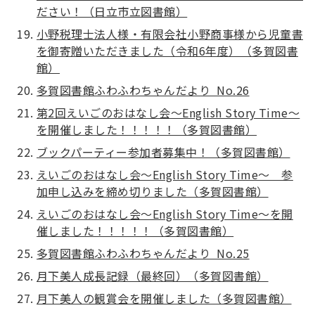
ださい！（日立市立図書館）
小野税理士法人様・有限会社小野商事様から児童書
を御寄贈いただきました（令和6年度）（多賀図書
館）
多賀図書館ふわふわちゃんだより No.26
第2回えいごのおはなし会～English Story Time～
を開催しました！！！！！（多賀図書館）
ブックパーティー参加者募集中！（多賀図書館）
えいごのおはなし会～English Story Time～ 参
加申し込みを締め切りました（多賀図書館）
えいごのおはなし会～English Story Time～を開
催しました！！！！！（多賀図書館）
多賀図書館ふわふわちゃんだより No.25
月下美人成長記録（最終回）（多賀図書館）
月下美人の観賞会を開催しました（多賀図書館）