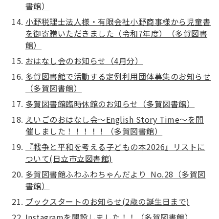
書館）
小野税理士法人様・有限会社小野商事様から児童書
を御寄贈いただきました（令和7年度）（多賀図書
館）
おはなし会のお知らせ（4月分）
多賀図書館で活動する定例利用団体募集のお知らせ
（多賀図書館）
多賀図書館臨時休館のお知らせ（多賀図書館）
えいごのおはなし会～English Story Time～を開
催しました！！！！！（多賀図書館）
『戦争と平和を考える子どもの本2026』リストに
ついて(日立市立図書館)
多賀図書館ふわふわちゃんだより No.28（多賀図
書館）
ブックスタートのお知らせ(2歳の誕生日まで)
Instagramを開設しました！！（多賀図書館）