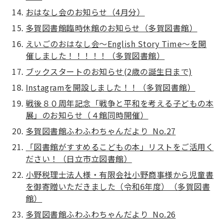
おはなし会のお知らせ（4月分）
多賀図書館臨時休館のお知らせ（多賀図書館）
えいごのおはなし会～English Story Time～を開
催しました！！！！！（多賀図書館）
ブックスタートのお知らせ(2歳の誕生日まで)
Instagramを開設しました！！（多賀図書館）
戦後８０周年記念「戦争と平和を考える子どもの本
展」のお知らせ（４館同時開催）
多賀図書館ふわふわちゃんだより No.27
「図書館がすすめるこどもの本」リストをご活用く
ださい！（日立市立図書館）
小野税理士法人様・有限会社小野商事様から児童書
を御寄贈いただきました（令和6年度）（多賀図書
館）
多賀図書館ふわふわちゃんだより No.26