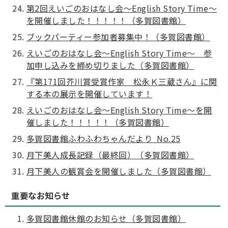
第2回えいごのおはなし会～English Story Time～
を開催しました！！！！！（多賀図書館）
ブックパーティー参加者募集中！（多賀図書館）
えいごのおはなし会～English Story Time～ 参
加申し込みを締め切りました（多賀図書館）
『第171回芥川賞受賞作家 松永Ｋ三蔵さん』に関
する本の展示を開催しています！
えいごのおはなし会～English Story Time～を開
催しました！！！！！（多賀図書館）
多賀図書館ふわふわちゃんだより No.25
月下美人成長記録（最終回）（多賀図書館）
月下美人の観賞会を開催しました（多賀図書館）
重要なお知らせ
多賀図書館休館のお知らせ（多賀図書館）