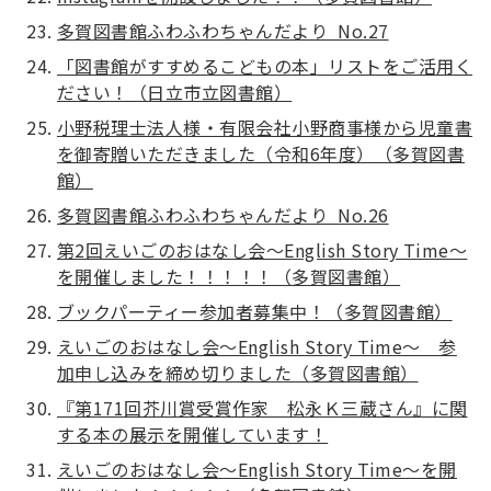
多賀図書館ふわふわちゃんだより No.27
「図書館がすすめるこどもの本」リストをご活用く
ださい！（日立市立図書館）
小野税理士法人様・有限会社小野商事様から児童書
を御寄贈いただきました（令和6年度）（多賀図書
館）
多賀図書館ふわふわちゃんだより No.26
第2回えいごのおはなし会～English Story Time～
を開催しました！！！！！（多賀図書館）
ブックパーティー参加者募集中！（多賀図書館）
えいごのおはなし会～English Story Time～ 参
加申し込みを締め切りました（多賀図書館）
『第171回芥川賞受賞作家 松永Ｋ三蔵さん』に関
する本の展示を開催しています！
えいごのおはなし会～English Story Time～を開