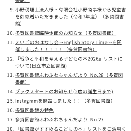
小野税理士法人様・有限会社小野商事様から児童書
を御寄贈いただきました（令和7年度）（多賀図書
館）
多賀図書館臨時休館のお知らせ（多賀図書館）
えいごのおはなし会～English Story Time～を開
催しました！！！！！（多賀図書館）
『戦争と平和を考える子どもの本2026』リストに
ついて(日立市立図書館)
多賀図書館ふわふわちゃんだより No.28（多賀図
書館）
ブックスタートのお知らせ(2歳の誕生日まで)
Instagramを開設しました！！（多賀図書館）
多賀図書館の特色
多賀図書館ふわふわちゃんだより No.27
「図書館がすすめるこどもの本」リストをご活用く