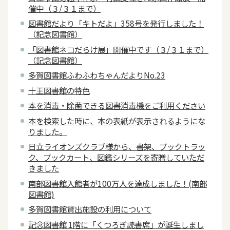
催中（３/３１まで）
図書館だより「キトだよ」358号を発行しました！
（記念図書館）
「図書館ネコだらけ展」開催中です（３/３１まで）
（記念図書館）
多賀図書館ふわふわちゃんだよりNo.23
十王図書館の特色
本を消毒・除菌できる図書消毒機をご利用ください
本を検索した時に、本の表紙が表示されるようにな
りました。
日立ライオンズクラブ様から、書架、ブックトラッ
ク、ブックカート、図鑑シリーズを寄贈していただ
きました
南部図書館入館者が100万人を達成しました！(南部
図書館)
多賀図書館貸出施設の利用について
記念図書館 1階に「くつろぎ読書席」が誕生しまし