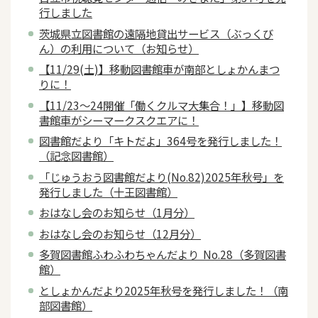
行しました
茨城県立図書館の遠隔地貸出サービス（ぶっくび
ん）の利用について（お知らせ）
【11/29(土)】移動図書館車が南部としょかんまつ
りに！
【11/23～24開催「働くクルマ大集合！」】移動図
書館車がシーマークスクエアに！
図書館だより「キトだよ」364号を発行しました！
（記念図書館）
「じゅうおう図書館だより(No.82)2025年秋号」を
発行しました（十王図書館）
おはなし会のお知らせ（1月分）
おはなし会のお知らせ（12月分）
多賀図書館ふわふわちゃんだより No.28（多賀図書
館）
としょかんだより2025年秋号を発行しました！（南
部図書館）