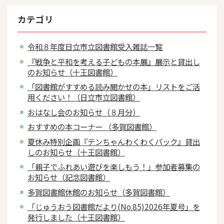
カテゴリ
令和８年度日立市立図書館受入雑誌一覧
『戦争と平和を考える子どもの本展』展示と貸出し
のお知らせ（十王図書館）
「図書館がすすめる読み聞かせの本」リストをご活
用ください！（日立市立図書館）
おはなし会のお知らせ（８月分）
おすすめの本コーナー （多賀図書館）
夏休み特別企画『テンちゃんわくわくパック』貸出
しのお知らせ（十王図書館）
「親子でふれあい遊びを楽しもう！」参加者募集の
お知らせ（記念図書館）
多賀図書館休館のお知らせ（多賀図書館）
「じゅうおう図書館だより(No.85)2026年夏号」を
発行しました（十王図書館）