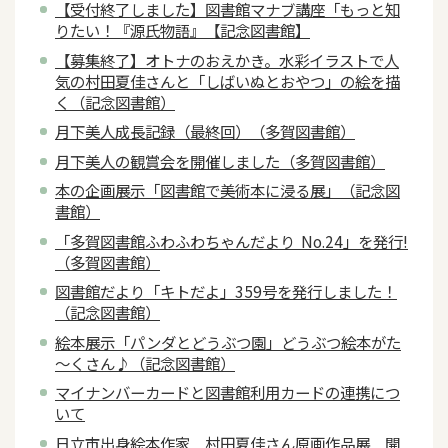
【受付終了しました】図書館マナブ講座「もっと知
りたい！『源氏物語』【記念図書館】
【募集終了】オトナのおえかき。水彩イラストで人
気の村田夏佳さんと「しばいぬとおやつ」の絵を描
く（記念図書館）
月下美人成長記録（最終回）（多賀図書館）
月下美人の観賞会を開催しました（多賀図書館）
本の企画展示「図書館で美術本に浸る展」（記念図
書館）
「多賀図書館ふわふわちゃんだより No.24」を発行!
（多賀図書館）
図書館だより「キトだよ」359号を発行しました！
（記念図書館）
絵本展示「パンダとどうぶつ園」どうぶつ絵本がた
～くさん♪（記念図書館）
マイナンバーカードと図書館利用カードの連携につ
いて
日立市出身絵本作家 村田夏佳さん原画作品展 開