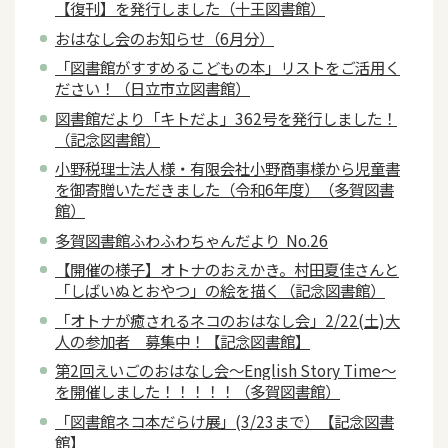
【復刊】を発行しました（十王図書館）
おはなし会のお知らせ（6月分）
「図書館がすすめるこどもの本」リストをご活用く
ださい！（日立市立図書館）
図書館だより「キトだよ」362号を発行しました！
（記念図書館）
小野税理士法人様・有限会社小野商事様から児童書
を御寄贈いただきました（令和6年度）（多賀図書
館）
多賀図書館ふわふわちゃんだより No.26
【開催の様子】オトナのおえかき。村田夏佳さんと
「しばいぬとおやつ」の絵を描く（記念図書館）
「オトナが癒されるネコのおはなし会」2/22(土)大
人の参加者 募集中！【記念図書館】
第2回えいごのおはなし会～English Story Time～
を開催しました！！！！！（多賀図書館）
「図書館ネコ本だらけ展」(3/23まで）【記念図書
館】