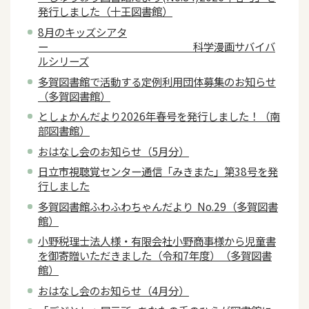
発行しました（十王図書館）
8月のキッズシアタ
ー 科学漫画サバイバ
ルシリーズ
多賀図書館で活動する定例利用団体募集のお知らせ
（多賀図書館）
としょかんだより2026年春号を発行しました！（南
部図書館）
おはなし会のお知らせ（5月分）
日立市視聴覚センター通信「みきまた」第38号を発
行しました
多賀図書館ふわふわちゃんだより No.29（多賀図書
館）
小野税理士法人様・有限会社小野商事様から児童書
を御寄贈いただきました（令和7年度）（多賀図書
館）
おはなし会のお知らせ（4月分）