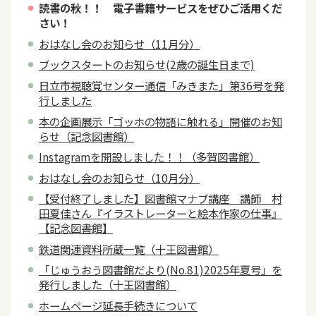
読書の秋！！ 電子書籍サービスをぜひご活用くだ
さい！
おはなし会のお知らせ（11月分）
ブックスタートのお知らせ(2歳の誕生日まで)
日立市視聴覚センター通信「みきまた」第36号を発
行しました
本の企画展示「ゴッホの物語に触れる」開催のお知
らせ（記念図書館）
Instagramを開設しました！！（多賀図書館）
おはなし会のお知らせ（10月分）
【受付終了しました】図書館マナブ講座 講師 村
田夏佳さん『イラストレーターと絵本作家の仕事』
【記念図書館】
鉄道関連資料所蔵一覧（十王図書館）
「じゅうおう図書館だより(No.81)2025年夏号」を
発行しました（十王図書館）
ホームページ延長手続きについて