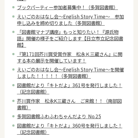
ブックパーティー参加者募集中！（多賀図書館）
えいごのおはなし会～English Story Time～ 参加
申し込みを締め切りました（多賀図書館）
「図書館マナブ講座」もっと知りたい！『源氏物
語』開催の様子をご紹介します【日立市立記念図書
館】
『第171回芥川賞受賞作家 松永Ｋ三蔵さん』に関
する本の展示を開催しています！
えいごのおはなし会～English Story Time～を開催
しました！！！！！（多賀図書館）
図書館だより「キトだよ」361号を発行しました！
（記念図書館）
芥川賞作家 松永K三蔵さん ご来館！！（南部図
書館）
多賀図書館ふわふわちゃんだより No.25
図書館だより「キトだよ」360号を発行しました！
（記念図書館）