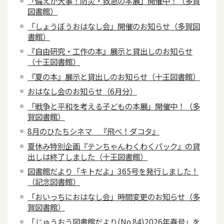
「備えが大事！防災・救急の本展」開催中！（多賀
図書館）
「しょうぼうおはなし会」開催のお知らせ（多賀図
書館）
『自由研究・工作の本』展示と貸出しのお知らせ
（十王図書館）
『夏の本』展示と貸出しのお知らせ（十王図書館）
おはなし会のお知らせ（6月分）
「戦争と平和を考える子どもの本展」開催中！（多
賀図書館）
8月のひたちシネマ 『飛べ！ダコタ』
夏休み特別企画『テンちゃんわくわくパック』の貸
出しは終了しました（十王図書館）
図書館だより「キトだよ」365号を発行しました！
（記念図書館）
「おいっちにおはなし会」時間変更のお知らせ（多
賀図書館）
「じゅうおう図書館だより(No.84)2026年春号」を