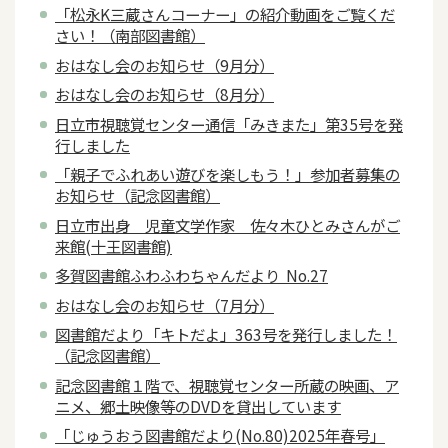
「松永K三蔵さんコーナー」の紹介動画をご覧くだ
さい！（南部図書館）
おはなし会のお知らせ（9月分）
おはなし会のお知らせ（8月分）
日立市視聴覚センター通信「みきまた」第35号を発
行しました
「親子でふれあい遊びを楽しもう！」参加者募集の
お知らせ（記念図書館）
日立市出身 児童文学作家 佐々木ひとみさんがご
来館(十王図書館)
多賀図書館ふわふわちゃんだより No.27
おはなし会のお知らせ（7月分）
図書館だより「キトだよ」363号を発行しました！
（記念図書館）
記念図書館１階で、視聴覚センター所蔵の映画、ア
ニメ、郷土映像等のDVDを貸出しています
「じゅうおう図書館だより(No.80)2025年春号」