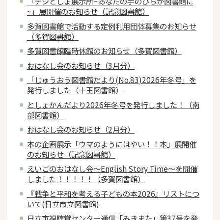
「デジとしょ展示所~あなたの手のひらが図書館に
~」展開催のお知らせ（記念図書館）
多賀図書館で活動する定例利用団体募集のお知らせ
（多賀図書館）
多賀図書館臨時休館のお知らせ（多賀図書館）
おはなし会のお知らせ（3月分）
「じゅうおう図書館だより(No.83)2026年冬号」を
発行しました（十王図書館）
としょかんだより2026年冬号を発行しました！（南
部図書館）
おはなし会のお知らせ（2月分）
本の企画展示「ウマのようにはやい！！本」展開催
のお知らせ（記念図書館）
えいごのおはなし会～English Story Time～を開催
しました！！！！！（多賀図書館）
『戦争と平和を考える子どもの本2026』リストにつ
いて(日立市立図書館)
日立市視聴覚センター通信「みきまた」第37号を発