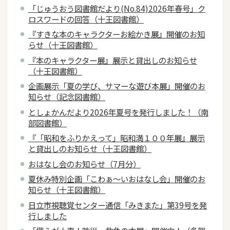
「じゅうおう図書館だより(No.84)2026年春号」ク
ロスワードの回答（十王図書館）
『すきな本のキャラクターお絵かき展』開催のお知
らせ（十王図書館）
『本のキャラクター展』展示と貸出しのお知らせ
（十王図書館）
企画展示「夏の学び、サマーな遊び本展」開催のお
知らせ（記念図書館）
としょかんだより2026年夏号を発行しました！（南
部図書館）
『「昭和をふりかえって」昭和満１００年展』展示
と貸出しのお知らせ（十王図書館）
おはなし会のお知らせ（7月分）
夏休み特別企画「こわぁ～いおはなし会」開催のお
知らせ（十王図書館）
日立市視聴覚センター通信「みきまた」第39号を発
行しました