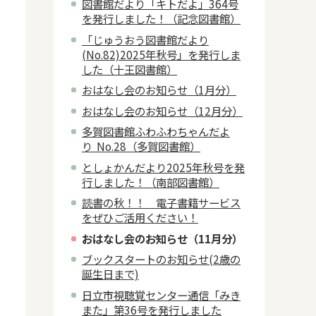
図書館だより「キトだよ」364号
を発行しました！（記念図書館）
「じゅうおう図書館だより
(No.82)2025年秋号」を発行しま
した（十王図書館）
おはなし会のお知らせ（1月分）
おはなし会のお知らせ（12月分）
多賀図書館ふわふわちゃんだよ
り No.28（多賀図書館）
としょかんだより2025年秋号を発
行しました！（南部図書館）
読書の秋！！ 電子書籍サービス
をぜひご活用ください！
おはなし会のお知らせ（11月分）
ブックスタートのお知らせ(2歳の
誕生日まで)
日立市視聴覚センター通信「みき
また」第36号を発行しました