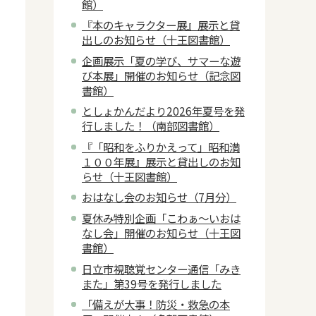
館）
『本のキャラクター展』展示と貸
出しのお知らせ（十王図書館）
企画展示「夏の学び、サマーな遊
び本展」開催のお知らせ（記念図
書館）
としょかんだより2026年夏号を発
行しました！（南部図書館）
『「昭和をふりかえって」昭和満
１００年展』展示と貸出しのお知
らせ（十王図書館）
おはなし会のお知らせ（7月分）
夏休み特別企画「こわぁ～いおは
なし会」開催のお知らせ（十王図
書館）
日立市視聴覚センター通信「みき
また」第39号を発行しました
「備えが大事！防災・救急の本