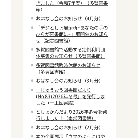
きました（令和7年度）（多賀図書
館）
おはなし会のお知らせ（4月分）
「デジとしょ展示所~あなたの手の
ひらが図書館に~」展開催のお知ら
せ（記念図書館）
多賀図書館で活動する定例利用団
体募集のお知らせ（多賀図書館）
多賀図書館臨時休館のお知らせ
（多賀図書館）
おはなし会のお知らせ（3月分）
「じゅうおう図書館だより
(No.83)2026年冬号」を発行しま
した（十王図書館）
としょかんだより2026年冬号を発
行しました！（南部図書館）
おはなし会のお知らせ（2月分）
本の企画展示「ウマのようにはや