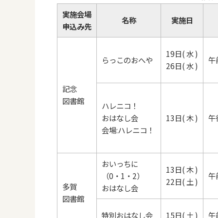
実施会場
名称
実施日
申込み先
19日( 水 )
らっこのおへや
午
26日( 水 )
記念
図書館
ハレニコ！
おはなし会
13日( 木 )
午
会場:ハレニコ！
おいっちに
13日( 木 )
（0・1・2）
午
22日( 土 )
多賀
おはなし会
図書館
特別おはなし会
15日( 土 )
午