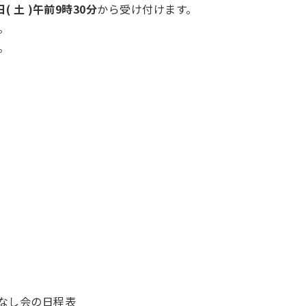
日( 土 )午前9時30分
から受け付けます。
。
。
なし会の日程表