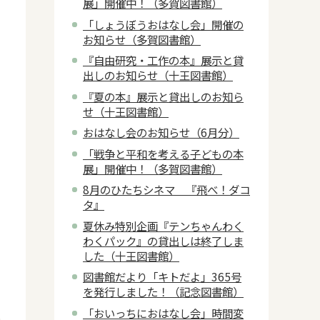
展」開催中！（多賀図書館）
「しょうぼうおはなし会」開催の
お知らせ（多賀図書館）
『自由研究・工作の本』展示と貸
出しのお知らせ（十王図書館）
『夏の本』展示と貸出しのお知ら
せ（十王図書館）
おはなし会のお知らせ（6月分）
「戦争と平和を考える子どもの本
展」開催中！（多賀図書館）
8月のひたちシネマ 『飛べ！ダコ
タ』
夏休み特別企画『テンちゃんわく
わくパック』の貸出しは終了しま
した（十王図書館）
図書館だより「キトだよ」365号
を発行しました！（記念図書館）
「おいっちにおはなし会」時間変