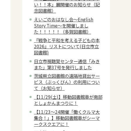
い！！本」展開催のお知らせ（記
念図書館）
えいごのおはなし会～English
Story Time～を開催しまし
た！！！！！（多賀図書館）
『戦争と平和を考える子どもの本
2026』リストについて(日立市立
図書館)
日立市視聴覚センター通信「みき
また」第37号を発行しました
茨城県立図書館の遠隔地貸出サー
ビス（ぶっくびん）の利用につい
て（お知らせ）
【11/29(土)】移動図書館車が南部
としょかんまつりに！
【11/23～24開催「働くクルマ大
集合！」】移動図書館車がシーマ
ークスクエアに！