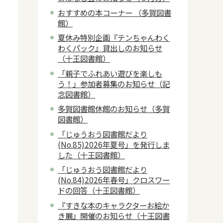
おすすめの本コーナー （多賀図書
館）
夏休み特別企画『テンちゃんわく
わくパック』貸出しのお知らせ
（十王図書館）
「親子でふれあい遊びを楽しも
う！」参加者募集のお知らせ（記
念図書館）
多賀図書館休館のお知らせ（多賀
図書館）
「じゅうおう図書館だより
(No.85)2026年夏号」を発行しま
した（十王図書館）
「じゅうおう図書館だより
(No.84)2026年春号」クロスワー
ドの回答（十王図書館）
『すきな本のキャラクターお絵か
き展』開催のお知らせ（十王図書