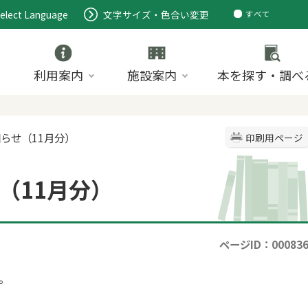
elect Language
文字サイズ・色合い変更
すべて
ページ
PDF
ID
利用案内
施設案内
本を探す・調べ
知らせ（11月分）
印刷用ページ
（11月分）
ページID：00083
。