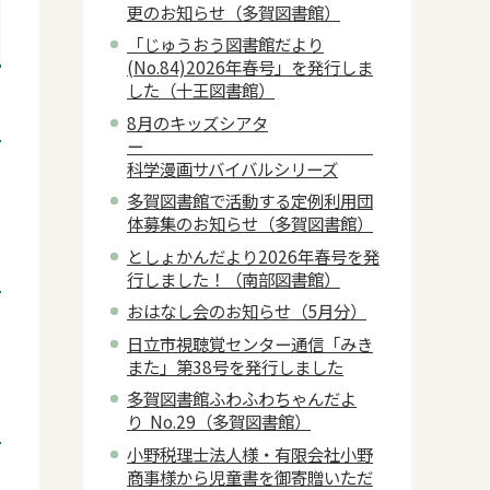
更のお知らせ（多賀図書館）
「じゅうおう図書館だより
(No.84)2026年春号」を発行しま
した（十王図書館）
8月のキッズシアタ
ー
科学漫画サバイバルシリーズ
多賀図書館で活動する定例利用団
体募集のお知らせ（多賀図書館）
としょかんだより2026年春号を発
行しました！（南部図書館）
おはなし会のお知らせ（5月分）
日立市視聴覚センター通信「みき
また」第38号を発行しました
多賀図書館ふわふわちゃんだよ
り No.29（多賀図書館）
小野税理士法人様・有限会社小野
商事様から児童書を御寄贈いただ