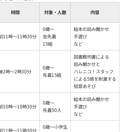
時間
対象・人数
内容
0歳～
絵本の読み聞かせ
前11時～11時30分
各先着
手遊び
15組
など
図書館司書による
読み聞かせと
0歳～
後2時～2時30分
ハレニコ！スタッフ
先着15組
による5感を刺激する
知育あそび
絵本の読み聞かせ
0歳～
前10時～10時30分
手遊び
先着50人
など
0歳～小学生
前11時～11時30分