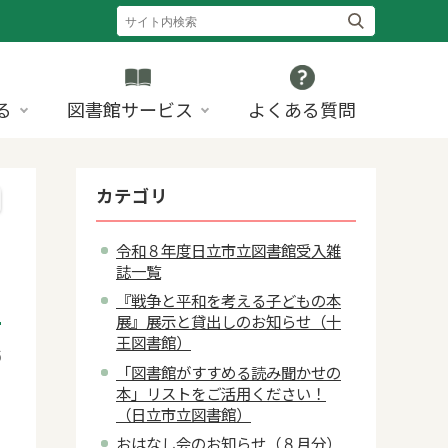
る
図書館サービス
よくある質問
カテゴリ
令和８年度日立市立図書館受入雑
誌一覧
『戦争と平和を考える子どもの本
展』展示と貸出しのお知らせ（十
王図書館）
6
「図書館がすすめる読み聞かせの
本」リストをご活用ください！
（日立市立図書館）
おはなし会のお知らせ（８月分）