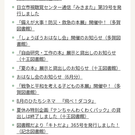
日立市視聴覚センター通信「みきまた」第39号を発
行しました
「備えが大事！防災・救急の本展」開催中！（多賀
図書館）
「しょうぼうおはなし会」開催のお知らせ（多賀図
書館）
『自由研究・工作の本』展示と貸出しのお知らせ
（十王図書館）
『夏の本』展示と貸出しのお知らせ（十王図書館）
おはなし会のお知らせ（6月分）
「戦争と平和を考える子どもの本展」開催中！（多
賀図書館）
8月のひたちシネマ 『飛べ！ダコタ』
夏休み特別企画『テンちゃんわくわくパック』の貸
出しは終了しました（十王図書館）
図書館だより「キトだよ」365号を発行しました！
（記念図書館）