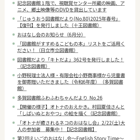
記念図書館１階で、視聴覚センター所蔵の映画、ア
ニメ、郷土映像等のDVDを貸出しています
「じゅうおう図書館だより(No.80)2025年春号」
【復刊】を発行しました（十王図書館）
おはなし会のお知らせ（6月分）
「図書館がすすめるこどもの本」リストをご活用く
ださい！（日立市立図書館）
図書館だより「キトだよ」362号を発行しました！
（記念図書館）
小野税理士法人様・有限会社小野商事様から児童書
を御寄贈いただきました（令和6年度）（多賀図書
館）
多賀図書館ふわふわちゃんだより No.26
【開催の様子】オトナのおえかき。村田夏佳さんと
「しばいぬとおやつ」の絵を描く（記念図書館）
「オトナが癒されるネコのおはなし会」2/22(土)大
人の参加者 募集中！【記念図書館】
第2回えいごのおはなし会～English Story Time～