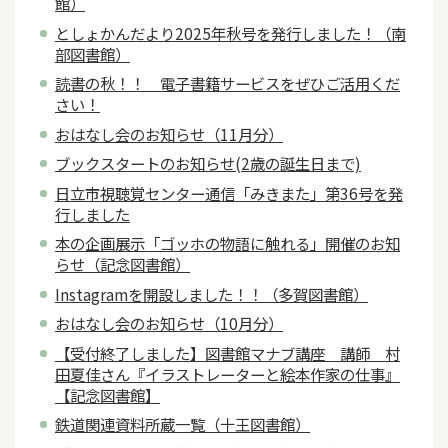
館）
としょかんだより2025年秋号を発行しました！（南
部図書館）
読書の秋！！ 電子書籍サービスをぜひご活用くだ
さい！
おはなし会のお知らせ（11月分）
ブックスタートのお知らせ(2歳の誕生日まで)
日立市視聴覚センター通信「みきまた」第36号を発
行しました
本の企画展示「ゴッホの物語に触れる」開催のお知
らせ（記念図書館）
Instagramを開設しました！！（多賀図書館）
おはなし会のお知らせ（10月分）
【受付終了しました】図書館マナブ講座 講師 村
田夏佳さん『イラストレーターと絵本作家の仕事』
【記念図書館】
鉄道関連資料所蔵一覧（十王図書館）