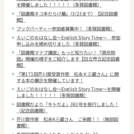
を開催しました！！！！！（多賀図書館）
「図書館ネコ本だらけ展」(3/23まで）【記念図書
館】
ブックパーティー参加者募集中！（多賀図書館）
えいごのおはなし会～English Story Time～ 参加
申し込みを締め切りました（多賀図書館）
「図書館マナブ講座」もっと知りたい！『源氏物
語』開催の様子をご紹介します【日立市立記念図書
館】
『第171回芥川賞受賞作家 松永Ｋ三蔵さん』に関
する本の展示を開催しています！
えいごのおはなし会～English Story Time～を開催
しました！！！！！（多賀図書館）
図書館だより「キトだよ」361号を発行しました！
（記念図書館）
芥川賞作家 松永K三蔵さん ご来館！！（南部図
書館）