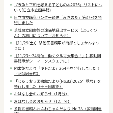
『戦争と平和を考える子どもの本2026』リストにつ
いて(日立市立図書館)
日立市視聴覚センター通信「みきまた」第37号を発
行しました
茨城県立図書館の遠隔地貸出サービス（ぶっくび
ん）の利用について（お知らせ）
【11/29(土)】移動図書館車が南部としょかんまつ
りに！
【11/23～24開催「働くクルマ大集合！」】移動図
書館車がシーマークスクエアに！
図書館だより「キトだよ」364号を発行しました！
（記念図書館）
「じゅうおう図書館だより(No.82)2025年秋号」を
発行しました（十王図書館）
おはなし会のお知らせ（1月分）
おはなし会のお知らせ（12月分）
多賀図書館ふわふわちゃんだより No.28（多賀図書