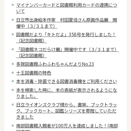
マイナンバーカードと図書館利用カードの連携につ
いて
日立市出身絵本作家 村田夏佳さん原画作品展 開
催中（３/３１まで）
図書館だより「キトだよ」358号を発行しました！
（記念図書館）
「図書館ネコだらけ展」開催中です（３/３１まで）
（記念図書館）
多賀図書館ふわふわちゃんだよりNo.23
十王図書館の特色
本を消毒・除菌できる図書消毒機をご利用ください
本を検索した時に、本の表紙が表示されるようにな
りました。
日立ライオンズクラブ様から、書架、ブックトラッ
ク、ブックカート、図鑑シリーズを寄贈していただ
きました
南部図書館入館者が100万人を達成しました！(南部