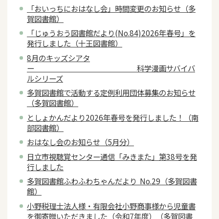
「おいっちにおはなし会」時間変更のお知らせ（多
賀図書館）
「じゅうおう図書館だより(No.84)2026年春号」を
発行しました（十王図書館）
8月のキッズシアタ
ー 科学漫画サバイバ
ルシリーズ
多賀図書館で活動する定例利用団体募集のお知らせ
（多賀図書館）
としょかんだより2026年春号を発行しました！（南
部図書館）
おはなし会のお知らせ（5月分）
日立市視聴覚センター通信「みきまた」第38号を発
行しました
多賀図書館ふわふわちゃんだより No.29（多賀図書
館）
小野税理士法人様・有限会社小野商事様から児童書
を御寄贈いただきました（令和7年度）（多賀図書