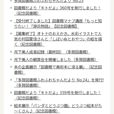
多賀図書館ふわふわちゃんだより No.25
図書館だより「キトだよ」360号を発行しました！
（記念図書館）
【受付終了しました】図書館マナブ講座「もっと知
りたい！『源氏物語』【記念図書館】
【募集終了】オトナのおえかき。水彩イラストで人
気の村田夏佳さんと「しばいぬとおやつ」の絵を描
く（記念図書館）
月下美人成長記録（最終回）（多賀図書館）
月下美人の観賞会を開催しました（多賀図書館）
本の企画展示「図書館で美術本に浸る展」（記念図
書館）
「多賀図書館ふわふわちゃんだより No.24」を発行!
（多賀図書館）
図書館だより「キトだよ」359号を発行しました！
（記念図書館）
絵本展示「パンダとどうぶつ園」どうぶつ絵本がた
～くさん♪（記念図書館）