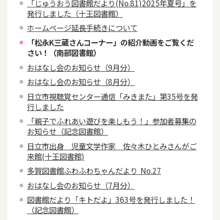
「じゅうおう図書館だより(No.81)2025年夏号」を
発行しました（十王図書館）
ホームページ延長手続きについて
「松永K三蔵さんコーナー」の紹介動画をご覧くだ
さい！（南部図書館）
おはなし会のお知らせ（9月分）
おはなし会のお知らせ（8月分）
日立市視聴覚センター通信「みきまた」第35号を発
行しました
「親子でふれあい遊びを楽しもう！」参加者募集の
お知らせ（記念図書館）
日立市出身 児童文学作家 佐々木ひとみさんがご
来館(十王図書館)
多賀図書館ふわふわちゃんだより No.27
おはなし会のお知らせ（7月分）
図書館だより「キトだよ」363号を発行しました！
（記念図書館）