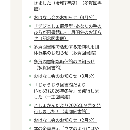
きました（令和7年度）（多賀図書
館）
おはなし会のお知らせ（4月分）
「デジとしょ展示所~あなたの手の
ひらが図書館に~」展開催のお知ら
せ（記念図書館）
多賀図書館で活動する定例利用団
体募集のお知らせ（多賀図書館）
多賀図書館臨時休館のお知らせ
（多賀図書館）
おはなし会のお知らせ（3月分）
「じゅうおう図書館だより
(No.83)2026年冬号」を発行しま
した（十王図書館）
としょかんだより2026年冬号を発
行しました！（南部図書館）
おはなし会のお知らせ（2月分）
本の企画展示「ウマのようにはや