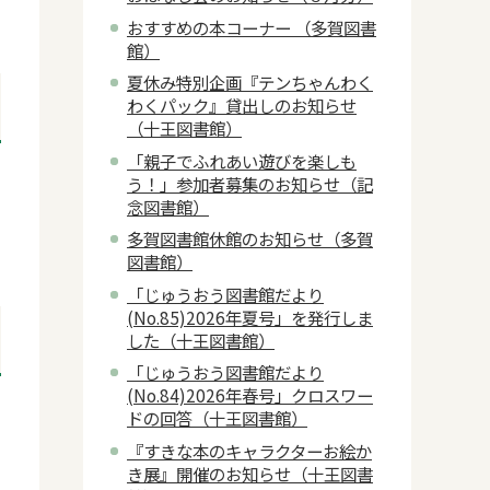
おすすめの本コーナー （多賀図書
館）
夏休み特別企画『テンちゃんわく
わくパック』貸出しのお知らせ
（十王図書館）
「親子でふれあい遊びを楽しも
う！」参加者募集のお知らせ（記
念図書館）
多賀図書館休館のお知らせ（多賀
図書館）
「じゅうおう図書館だより
(No.85)2026年夏号」を発行しま
した（十王図書館）
「じゅうおう図書館だより
(No.84)2026年春号」クロスワー
ドの回答（十王図書館）
『すきな本のキャラクターお絵か
き展』開催のお知らせ（十王図書