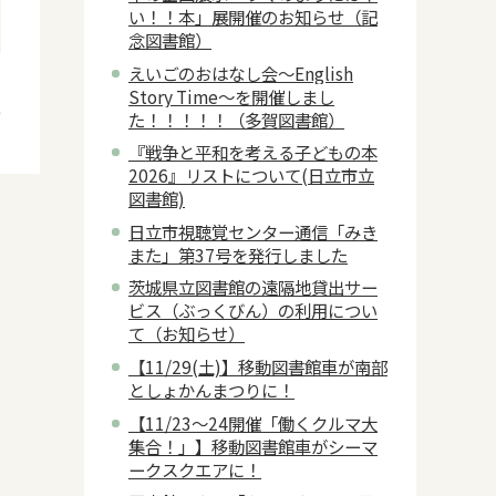
い！！本」展開催のお知らせ（記
念図書館）
えいごのおはなし会～English
日
Story Time～を開催しまし
0
た！！！！！（多賀図書館）
『戦争と平和を考える子どもの本
2026』リストについて(日立市立
図書館)
日立市視聴覚センター通信「みき
また」第37号を発行しました
茨城県立図書館の遠隔地貸出サー
ビス（ぶっくびん）の利用につい
て（お知らせ）
【11/29(土)】移動図書館車が南部
としょかんまつりに！
【11/23～24開催「働くクルマ大
集合！」】移動図書館車がシーマ
ークスクエアに！