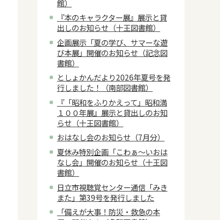
館）
『本のキャラクター展』展示と貸
出しのお知らせ（十王図書館）
企画展示「夏の学び、サマーな遊
び本展」開催のお知らせ（記念図
書館）
としょかんだより2026年夏号を発
行しました！（南部図書館）
『「昭和をふりかえって」昭和満
１００年展』展示と貸出しのお知
らせ（十王図書館）
おはなし会のお知らせ（7月分）
夏休み特別企画「こわぁ～いおは
なし会」開催のお知らせ（十王図
書館）
日立市視聴覚センター通信「みき
また」第39号を発行しました
「備えが大事！防災・救急の本