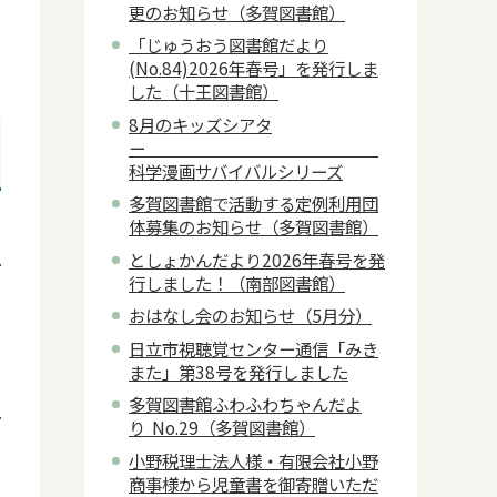
更のお知らせ（多賀図書館）
「じゅうおう図書館だより
(No.84)2026年春号」を発行しま
した（十王図書館）
8月のキッズシアタ
ー
科学漫画サバイバルシリーズ
多賀図書館で活動する定例利用団
体募集のお知らせ（多賀図書館）
としょかんだより2026年春号を発
行しました！（南部図書館）
おはなし会のお知らせ（5月分）
日立市視聴覚センター通信「みき
また」第38号を発行しました
多賀図書館ふわふわちゃんだよ
り No.29（多賀図書館）
小野税理士法人様・有限会社小野
商事様から児童書を御寄贈いただ