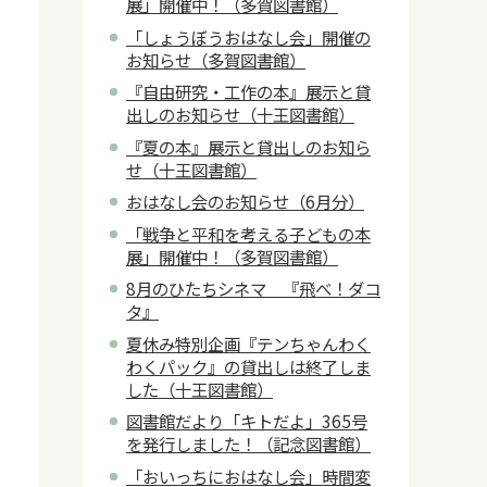
展」開催中！（多賀図書館）
「しょうぼうおはなし会」開催の
お知らせ（多賀図書館）
『自由研究・工作の本』展示と貸
出しのお知らせ（十王図書館）
『夏の本』展示と貸出しのお知ら
せ（十王図書館）
おはなし会のお知らせ（6月分）
「戦争と平和を考える子どもの本
展」開催中！（多賀図書館）
8月のひたちシネマ 『飛べ！ダコ
タ』
夏休み特別企画『テンちゃんわく
わくパック』の貸出しは終了しま
した（十王図書館）
図書館だより「キトだよ」365号
を発行しました！（記念図書館）
「おいっちにおはなし会」時間変