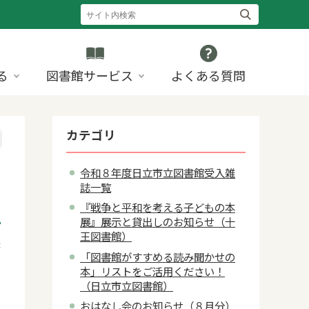
る
図書館サービス
よくある質問
カテゴリ
令和８年度日立市立図書館受入雑
誌一覧
『戦争と平和を考える子どもの本
展』展示と貸出しのお知らせ（十
王図書館）
8
「図書館がすすめる読み聞かせの
本」リストをご活用ください！
（日立市立図書館）
おはなし会のお知らせ（８月分）