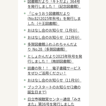
図書館だより「キトだよ」364号
を発行しました！（記念図書館）
「じゅうおう図書館だより
(No.82)2025年秋号」を発行しま
した（十王図書館）
おはなし会のお知らせ（1月分）
おはなし会のお知らせ（12月分）
多賀図書館ふわふわちゃんだよ
り No.28（多賀図書館）
としょかんだより2025年秋号を発
行しました！（南部図書館）
読書の秋！！ 電子書籍サービス
をぜひご活用ください！
おはなし会のお知らせ（11月分）
ブックスタートのお知らせ(2歳の
誕生日まで)
日立市視聴覚センター通信「みき
また」第36号を発行しました