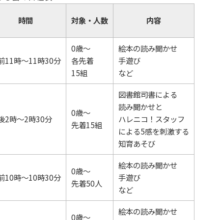
時間
対象・人数
内容
0歳～
絵本の読み聞かせ
前11時～11時30分
各先着
手遊び
15組
など
図書館司書による
読み聞かせと
0歳～
後2時～2時30分
ハレニコ！スタッフ
先着15組
による5感を刺激する
知育あそび
絵本の読み聞かせ
0歳～
前10時～10時30分
手遊び
先着50人
など
絵本の読み聞かせ
0歳～