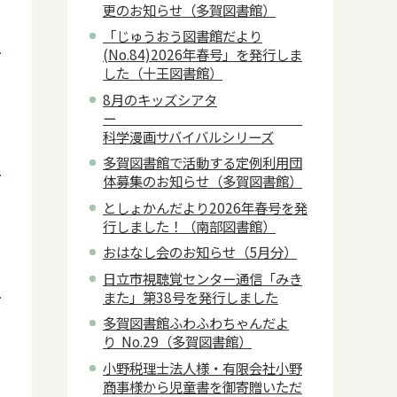
更のお知らせ（多賀図書館）
「じゅうおう図書館だより
(No.84)2026年春号」を発行しま
した（十王図書館）
8月のキッズシアタ
ー
科学漫画サバイバルシリーズ
多賀図書館で活動する定例利用団
体募集のお知らせ（多賀図書館）
としょかんだより2026年春号を発
行しました！（南部図書館）
おはなし会のお知らせ（5月分）
日立市視聴覚センター通信「みき
また」第38号を発行しました
多賀図書館ふわふわちゃんだよ
り No.29（多賀図書館）
小野税理士法人様・有限会社小野
商事様から児童書を御寄贈いただ