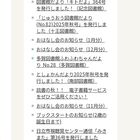
図書館だより「キトだよ」364号
を発行しました！（記念図書館）
「じゅうおう図書館だより
(No.82)2025年秋号」を発行しま
した（十王図書館）
おはなし会のお知らせ（1月分）
おはなし会のお知らせ（12月分）
多賀図書館ふわふわちゃんだよ
り No.28（多賀図書館）
としょかんだより2025年秋号を発
行しました！（南部図書館）
読書の秋！！ 電子書籍サービス
をぜひご活用ください！
おはなし会のお知らせ（11月分）
ブックスタートのお知らせ(2歳の
誕生日まで)
日立市視聴覚センター通信「みき
また」第36号を発行しました