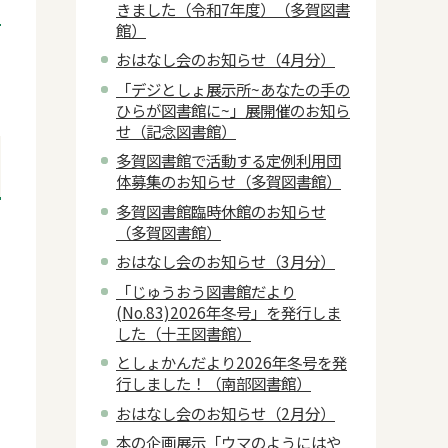
きました（令和7年度）（多賀図書
館）
おはなし会のお知らせ（4月分）
「デジとしょ展示所~あなたの手の
ひらが図書館に~」展開催のお知ら
せ（記念図書館）
多賀図書館で活動する定例利用団
体募集のお知らせ（多賀図書館）
多賀図書館臨時休館のお知らせ
（多賀図書館）
おはなし会のお知らせ（3月分）
「じゅうおう図書館だより
(No.83)2026年冬号」を発行しま
した（十王図書館）
としょかんだより2026年冬号を発
行しました！（南部図書館）
おはなし会のお知らせ（2月分）
本の企画展示「ウマのようにはや