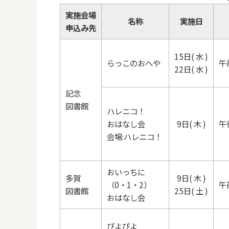
実施会場
名称
実施日
申込み先
15日( 水 )
らっこのおへや
午
22日( 水 )
記念
図書館
ハレニコ！
おはなし会
9日( 木 )
午
会場:ハレニコ！
おいっちに
多賀
9日( 木 )
（0・1・2）
午
図書館
25日( 土 )
おはなし会
ぴよぴよ