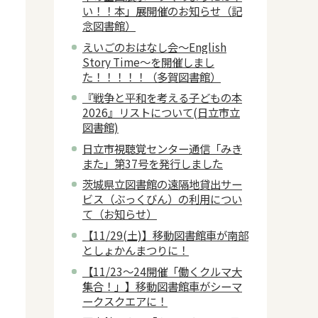
い！！本」展開催のお知らせ（記
念図書館）
えいごのおはなし会～English
Story Time～を開催しまし
た！！！！！（多賀図書館）
『戦争と平和を考える子どもの本
2026』リストについて(日立市立
図書館)
日立市視聴覚センター通信「みき
また」第37号を発行しました
茨城県立図書館の遠隔地貸出サー
ビス（ぶっくびん）の利用につい
て（お知らせ）
【11/29(土)】移動図書館車が南部
としょかんまつりに！
【11/23～24開催「働くクルマ大
集合！」】移動図書館車がシーマ
ークスクエアに！