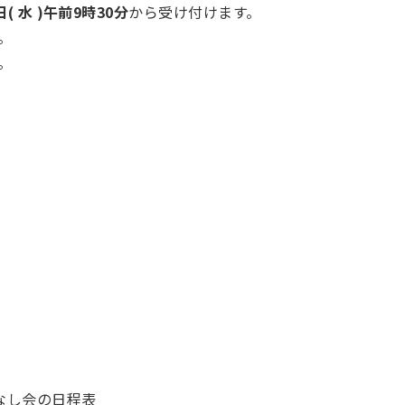
日( 水 )午前9時30分
から受け付けます。
。
。
なし会の日程表