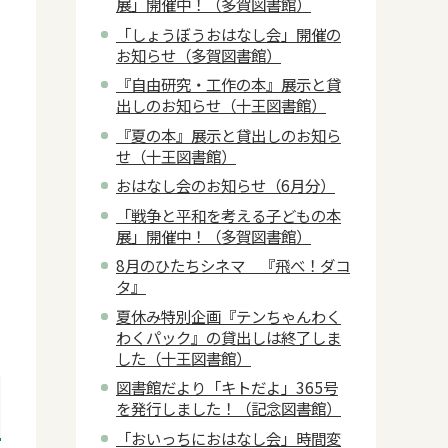
展」開催中！（多賀図書館）
「しょうぼうおはなし会」開催の
お知らせ（多賀図書館）
『自由研究・工作の本』展示と貸
出しのお知らせ（十王図書館）
『夏の本』展示と貸出しのお知ら
せ（十王図書館）
おはなし会のお知らせ（6月分）
「戦争と平和を考える子どもの本
展」開催中！（多賀図書館）
8月のひたちシネマ 『飛べ！ダコ
タ』
夏休み特別企画『テンちゃんわく
わくパック』の貸出しは終了しま
した（十王図書館）
図書館だより「キトだよ」365号
を発行しました！（記念図書館）
「おいっちにおはなし会」時間変