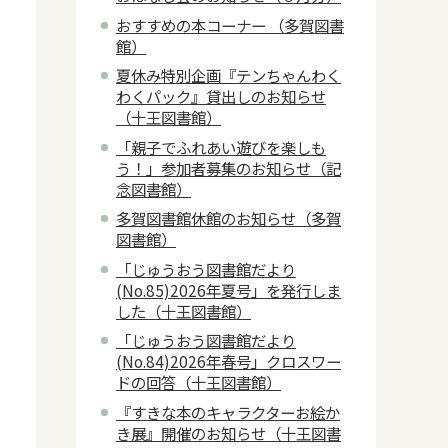
おすすめの本コーナー （多賀図書
館）
夏休み特別企画『テンちゃんわく
わくパック』貸出しのお知らせ
（十王図書館）
「親子でふれあい遊びを楽しも
う！」参加者募集のお知らせ（記
念図書館）
多賀図書館休館のお知らせ（多賀
図書館）
「じゅうおう図書館だより
(No.85)2026年夏号」を発行しま
した（十王図書館）
「じゅうおう図書館だより
(No.84)2026年春号」クロスワー
ドの回答（十王図書館）
『すきな本のキャラクターお絵か
き展』開催のお知らせ（十王図書