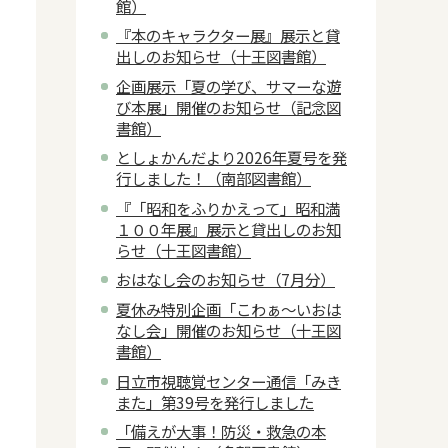
館）
『本のキャラクター展』展示と貸
出しのお知らせ（十王図書館）
企画展示「夏の学び、サマーな遊
び本展」開催のお知らせ（記念図
書館）
としょかんだより2026年夏号を発
行しました！（南部図書館）
『「昭和をふりかえって」昭和満
１００年展』展示と貸出しのお知
らせ（十王図書館）
おはなし会のお知らせ（7月分）
夏休み特別企画「こわぁ～いおは
なし会」開催のお知らせ（十王図
書館）
日立市視聴覚センター通信「みき
また」第39号を発行しました
「備えが大事！防災・救急の本