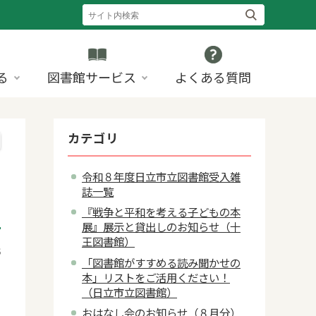
る
図書館サービス
よくある質問
カテゴリ
令和８年度日立市立図書館受入雑
誌一覧
『戦争と平和を考える子どもの本
展』展示と貸出しのお知らせ（十
王図書館）
3
「図書館がすすめる読み聞かせの
本」リストをご活用ください！
（日立市立図書館）
おはなし会のお知らせ（８月分）