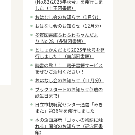
(No.82)2025年秋号」を発行しま
4
した（十王図書館）
おはなし会のお知らせ（1月分）
おはなし会のお知らせ（12月分）
多賀図書館ふわふわちゃんだよ
り No.28（多賀図書館）
としょかんだより2025年秋号を発
行しました！（南部図書館）
読書の秋！！ 電子書籍サービス
をぜひご活用ください！
おはなし会のお知らせ（11月分）
ブックスタートのお知らせ(2歳の
誕生日まで)
日立市視聴覚センター通信「みき
また」第36号を発行しました
本の企画展示「ゴッホの物語に触
れる」開催のお知らせ（記念図書
館）