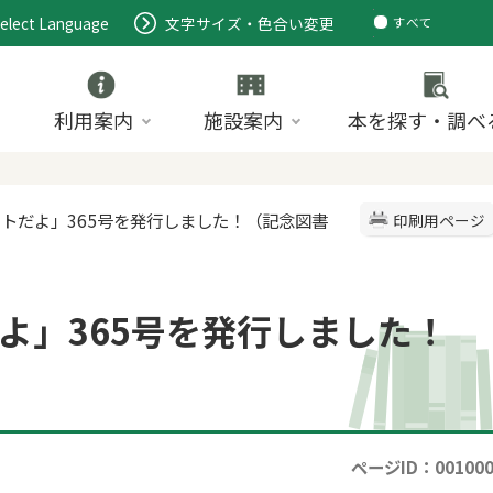
elect Language
文字サイズ・色合い変更
すべて
ページ
PDF
ID
利用案内
施設案内
本を探す・調べ
キトだよ」365号を発行しました！（記念図書
印刷用ページ
よ」365号を発行しました！
ページID：00100