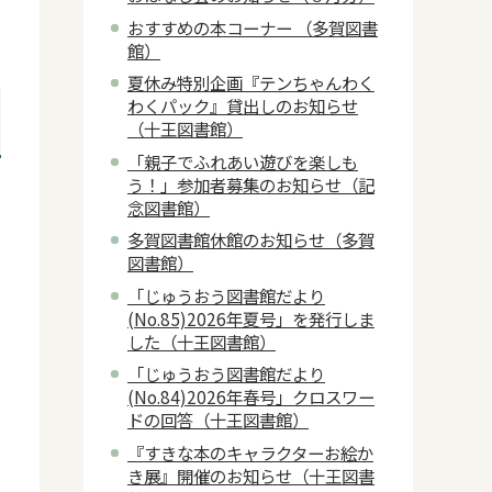
おすすめの本コーナー （多賀図書
館）
夏休み特別企画『テンちゃんわく
わくパック』貸出しのお知らせ
（十王図書館）
「親子でふれあい遊びを楽しも
う！」参加者募集のお知らせ（記
念図書館）
多賀図書館休館のお知らせ（多賀
図書館）
「じゅうおう図書館だより
(No.85)2026年夏号」を発行しま
した（十王図書館）
「じゅうおう図書館だより
(No.84)2026年春号」クロスワー
ドの回答（十王図書館）
『すきな本のキャラクターお絵か
き展』開催のお知らせ（十王図書