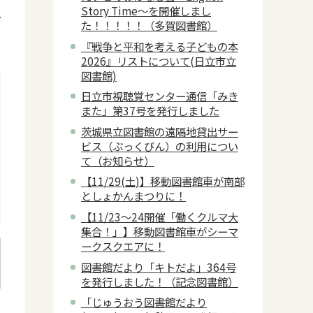
Story Time～を開催しまし
た！！！！！（多賀図書館）
『戦争と平和を考える子どもの本
2026』リストについて(日立市立
図書館)
日立市視聴覚センター通信「みき
また」第37号を発行しました
茨城県立図書館の遠隔地貸出サー
ビス（ぶっくびん）の利用につい
て（お知らせ）
【11/29(土)】移動図書館車が南部
としょかんまつりに！
【11/23～24開催「働くクルマ大
集合！」】移動図書館車がシーマ
ークスクエアに！
図書館だより「キトだよ」364号
を発行しました！（記念図書館）
「じゅうおう図書館だより
日