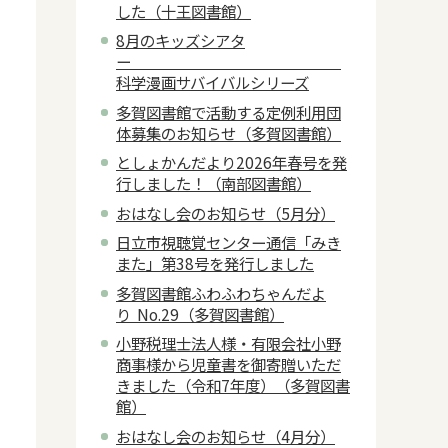
した（十王図書館）
8月のキッズシアタ
ー
科学漫画サバイバルシリーズ
多賀図書館で活動する定例利用団
体募集のお知らせ（多賀図書館）
としょかんだより2026年春号を発
行しました！（南部図書館）
おはなし会のお知らせ（5月分）
日立市視聴覚センター通信「みき
また」第38号を発行しました
多賀図書館ふわふわちゃんだよ
り No.29（多賀図書館）
小野税理士法人様・有限会社小野
商事様から児童書を御寄贈いただ
きました（令和7年度）（多賀図書
館）
おはなし会のお知らせ（4月分）