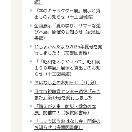
館）
『本のキャラクター展』展示と貸
出しのお知らせ（十王図書館）
企画展示「夏の学び、サマーな遊
び本展」開催のお知らせ（記念図
書館）
としょかんだより2026年夏号を発
行しました！（南部図書館）
『「昭和をふりかえって」昭和満
１００年展』展示と貸出しのお知
らせ（十王図書館）
おはなし会のお知らせ（7月分）
日立市視聴覚センター通信「みき
また」第39号を発行しました
「備えが大事！防災・救急の本
展」開催中！（多賀図書館）
「しょうぼうおはなし会」開催の
お知らせ（多賀図書館）