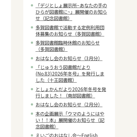
「デジとしょ展示所~あなたの手の
ひらが図書館に~」展開催のお知ら
せ（記念図書館）
多賀図書館で活動する定例利用団
体募集のお知らせ（多賀図書館）
多賀図書館臨時休館のお知らせ
（多賀図書館）
おはなし会のお知らせ（3月分）
「じゅうおう図書館だより
(No.83)2026年冬号」を発行しま
した（十王図書館）
としょかんだより2026年冬号を発
行しました！（南部図書館）
おはなし会のお知らせ（2月分）
本の企画展示「ウマのようにはや
い！！本」展開催のお知らせ（記
念図書館）
えいごのおはなし会～English