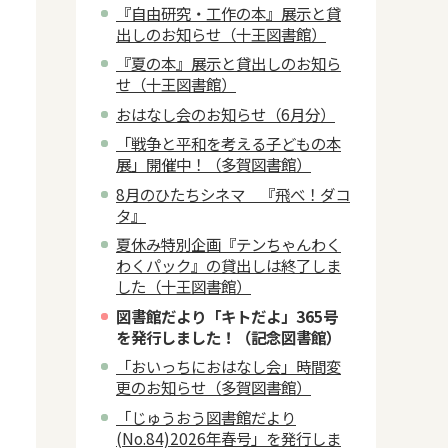
『自由研究・工作の本』展示と貸
出しのお知らせ（十王図書館）
『夏の本』展示と貸出しのお知ら
せ（十王図書館）
おはなし会のお知らせ（6月分）
「戦争と平和を考える子どもの本
展」開催中！（多賀図書館）
8月のひたちシネマ 『飛べ！ダコ
タ』
夏休み特別企画『テンちゃんわく
わくパック』の貸出しは終了しま
した（十王図書館）
図書館だより「キトだよ」365号
を発行しました！（記念図書館）
「おいっちにおはなし会」時間変
更のお知らせ（多賀図書館）
「じゅうおう図書館だより
(No.84)2026年春号」を発行しま