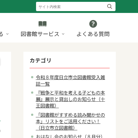
る
図書館サービス
よくある質問
カテゴリ
令和８年度日立市立図書館受入雑
誌一覧
『戦争と平和を考える子どもの本
展』展示と貸出しのお知らせ（十
王図書館）
「図書館がすすめる読み聞かせの
本」リストをご活用ください！
（日立市立図書館）
0
おはなし会のお知らせ（８月分）