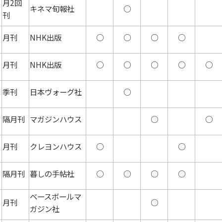
月2回
キネマ旬報社
○
刊
月刊
NHK出版
○
○
○
○
月刊
NHK出版
○
○
○
○
○
季刊
日本ヴォーグ社
○
隔月刊
マガジンハウス
○
○
月刊
クレヨンハウス
○
○
隔月刊
暮しの手帖社
○
○
○
○
ベースボールマ
月刊
○
ガジン社