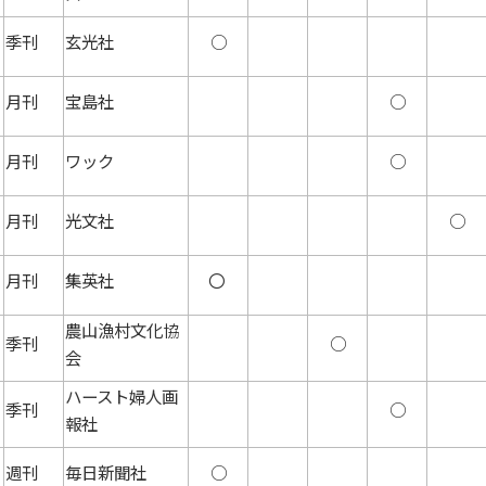
季刊
玄光社
○
月刊
宝島社
○
月刊
ワック
○
月刊
光文社
○
月刊
集英社
〇
農山漁村文化協
季刊
○
会
ハースト婦人画
季刊
○
報社
週刊
毎日新聞社
○