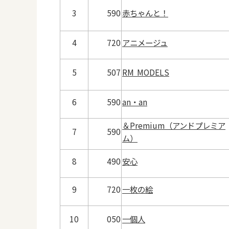
3
590
赤ちゃんと！
4
720
アニメージュ
5
507
RM MODELS
6
590
an・an
＆Premium（アンドプレミア
7
590
ム）
8
490
安心
9
720
一枚の絵
10
050
一個人