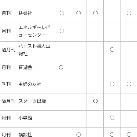
月刊
扶桑社
○
○
○
○
エネルギーレビ
月刊
○
ューセンター
タ
ハースト婦人画
隔月刊
○
報社
月刊
晋遊舎
〇
季刊
主婦の友社
○
○
隔月刊
スターツ出版
〇
月刊
小学館
○
月刊
講談社
○
○
○