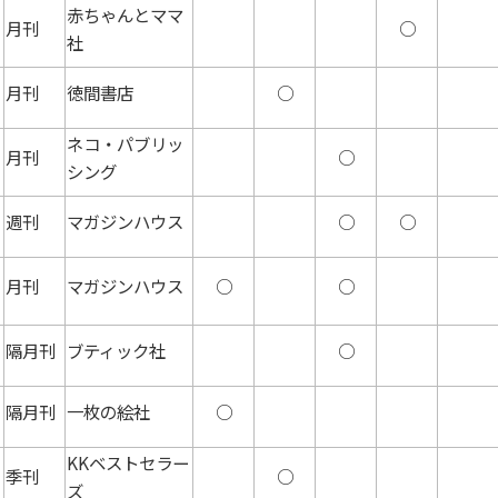
赤ちゃんとママ
月刊
○
社
月刊
徳間書店
○
ネコ・パブリッ
月刊
○
シング
週刊
マガジンハウス
○
○
月刊
マガジンハウス
○
○
隔月刊
ブティック社
○
隔月刊
一枚の絵社
○
KKベストセラー
季刊
○
ズ