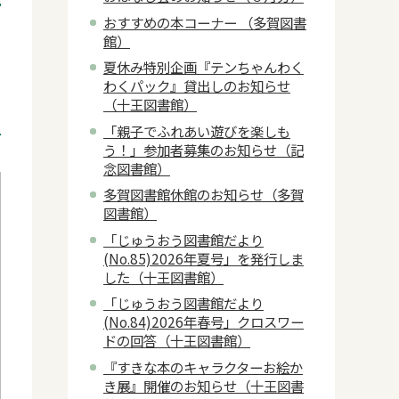
おすすめの本コーナー （多賀図書
館）
夏休み特別企画『テンちゃんわく
わくパック』貸出しのお知らせ
（十王図書館）
「親子でふれあい遊びを楽しも
う！」参加者募集のお知らせ（記
念図書館）
多賀図書館休館のお知らせ（多賀
図書館）
「じゅうおう図書館だより
(No.85)2026年夏号」を発行しま
した（十王図書館）
「じゅうおう図書館だより
(No.84)2026年春号」クロスワー
ドの回答（十王図書館）
『すきな本のキャラクターお絵か
き展』開催のお知らせ（十王図書