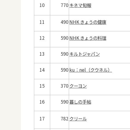
10
770
キネマ旬報
11
490
NHK きょうの健康
12
590
NHK きょうの料理
13
590
キルトジャパン
14
590
ku：nel（クウネル）
15
370
クーヨン
16
590
暮しの手帖
17
782
クリール