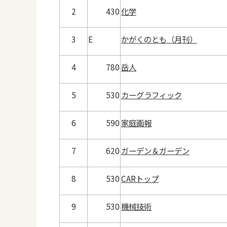
2
430
化学
3
E
かがくのとも（月刊）
4
780
岳人
5
530
カーグラフィック
6
590
家庭画報
7
620
ガーデン＆ガーデン
8
530
CARトップ
9
530
機械技術