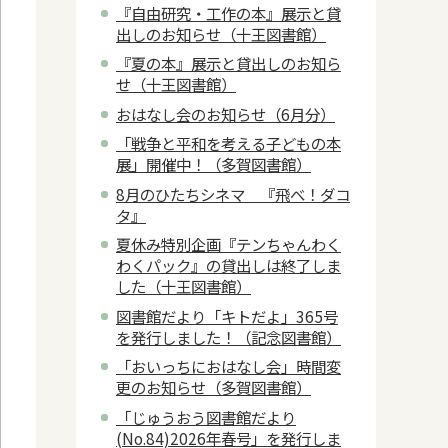
『自由研究・工作の本』展示と貸
出しのお知らせ（十王図書館）
『夏の本』展示と貸出しのお知ら
せ（十王図書館）
おはなし会のお知らせ（6月分）
「戦争と平和を考える子どもの本
展」開催中！（多賀図書館）
8月のひたちシネマ 『飛べ！ダコ
タ』
夏休み特別企画『テンちゃんわく
わくパック』の貸出しは終了しま
した（十王図書館）
図書館だより「キトだよ」365号
を発行しました！（記念図書館）
「おいっちにおはなし会」時間変
更のお知らせ（多賀図書館）
「じゅうおう図書館だより
(No.84)2026年春号」を発行しま