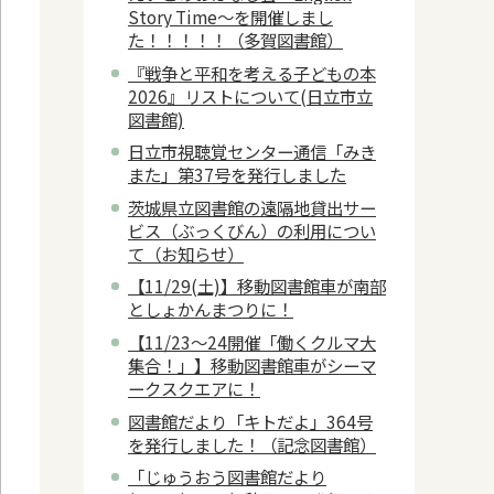
Story Time～を開催しまし
た！！！！！（多賀図書館）
『戦争と平和を考える子どもの本
2026』リストについて(日立市立
図書館)
日立市視聴覚センター通信「みき
また」第37号を発行しました
茨城県立図書館の遠隔地貸出サー
ビス（ぶっくびん）の利用につい
て（お知らせ）
【11/29(土)】移動図書館車が南部
としょかんまつりに！
【11/23～24開催「働くクルマ大
集合！」】移動図書館車がシーマ
ークスクエアに！
図書館だより「キトだよ」364号
を発行しました！（記念図書館）
「じゅうおう図書館だより