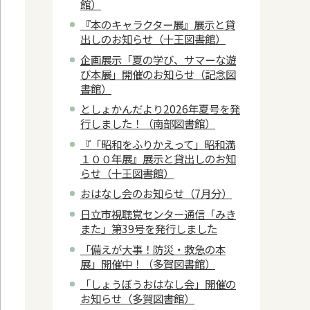
館）
『本のキャラクター展』展示と貸
出しのお知らせ（十王図書館）
企画展示「夏の学び、サマーな遊
び本展」開催のお知らせ（記念図
書館）
としょかんだより2026年夏号を発
行しました！（南部図書館）
『「昭和をふりかえって」昭和満
１００年展』展示と貸出しのお知
らせ（十王図書館）
おはなし会のお知らせ（7月分）
日立市視聴覚センター通信「みき
また」第39号を発行しました
「備えが大事！防災・救急の本
展」開催中！（多賀図書館）
「しょうぼうおはなし会」開催の
お知らせ（多賀図書館）