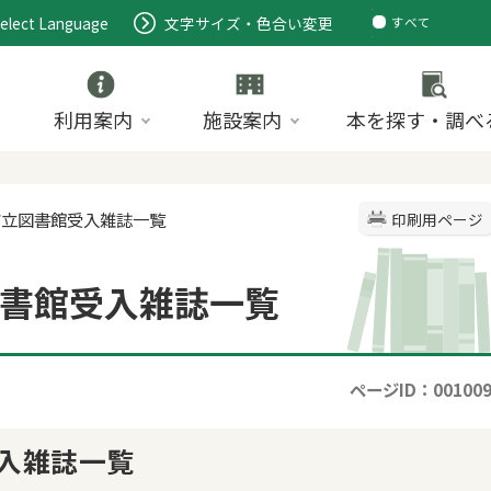
elect Language
文字サイズ・色合い変更
すべて
ページ
PDF
ID
利用案内
施設案内
本を探す・調べ
市立図書館受入雑誌一覧
印刷用ページ
書館受入雑誌一覧
ページID：00100
入雑誌一覧