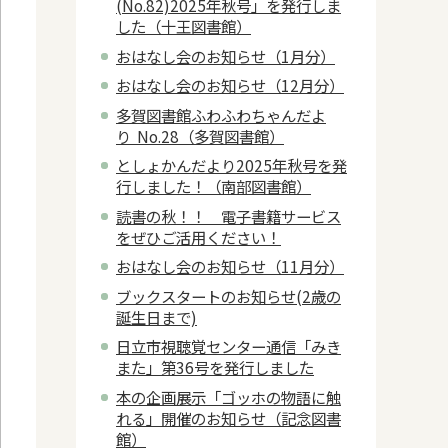
(No.82)2025年秋号」を発行しま
した（十王図書館）
おはなし会のお知らせ（1月分）
おはなし会のお知らせ（12月分）
多賀図書館ふわふわちゃんだよ
り No.28（多賀図書館）
としょかんだより2025年秋号を発
行しました！（南部図書館）
読書の秋！！ 電子書籍サービス
をぜひご活用ください！
おはなし会のお知らせ（11月分）
ブックスタートのお知らせ(2歳の
誕生日まで)
日立市視聴覚センター通信「みき
また」第36号を発行しました
本の企画展示「ゴッホの物語に触
れる」開催のお知らせ（記念図書
館）