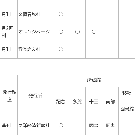
月刊
文藝春秋社
○
月2回
オレンジページ
○
○
○
刊
月刊
音楽之友社
○
所蔵館
発行頻
移動
発行所
度
記念
多賀
十王
南部
図書館
季刊
東洋経済新報社
○
図書
図書