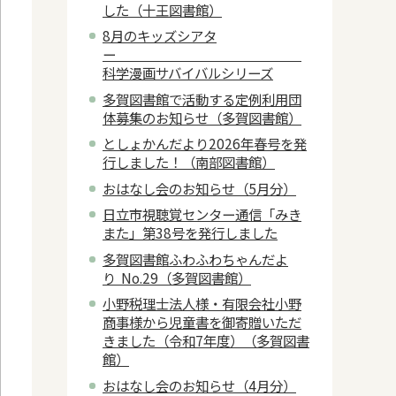
した（十王図書館）
8月のキッズシアタ
ー
科学漫画サバイバルシリーズ
多賀図書館で活動する定例利用団
体募集のお知らせ（多賀図書館）
としょかんだより2026年春号を発
行しました！（南部図書館）
おはなし会のお知らせ（5月分）
日立市視聴覚センター通信「みき
また」第38号を発行しました
多賀図書館ふわふわちゃんだよ
り No.29（多賀図書館）
小野税理士法人様・有限会社小野
商事様から児童書を御寄贈いただ
きました（令和7年度）（多賀図書
館）
おはなし会のお知らせ（4月分）