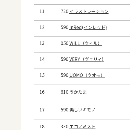
11
720
イラストレーション
12
590
InRed(インレッド)
13
050
WILL（ウィル）
14
590
VERY（ヴェリィ)
15
590
UOMO（ウオモ）
16
610
うかたま
17
590
美しいキモノ
18
330
エコノミスト