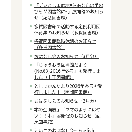
「デジとしょ展示所~あなたの手の
ひらが図書館に~」展開催のお知ら
せ（記念図書館）
多賀図書館で活動する定例利用団
体募集のお知らせ（多賀図書館）
多賀図書館臨時休館のお知らせ
（多賀図書館）
おはなし会のお知らせ（3月分）
「じゅうおう図書館だより
(No.83)2026年冬号」を発行しま
した（十王図書館）
としょかんだより2026年冬号を発
行しました！（南部図書館）
おはなし会のお知らせ（2月分）
本の企画展示「ウマのようにはや
い！！本」展開催のお知らせ（記
念図書館）
えいごのおはなし会～English