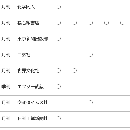
月刊
化学同人
○
月刊
福音館書店
○
○
○
○
○
月刊
東京新聞出版部
○
月刊
二玄社
○
月刊
世界文化社
○
○
季刊
エフジー武蔵
○
月刊
交通タイムス社
○
月刊
日刊工業新聞社
○