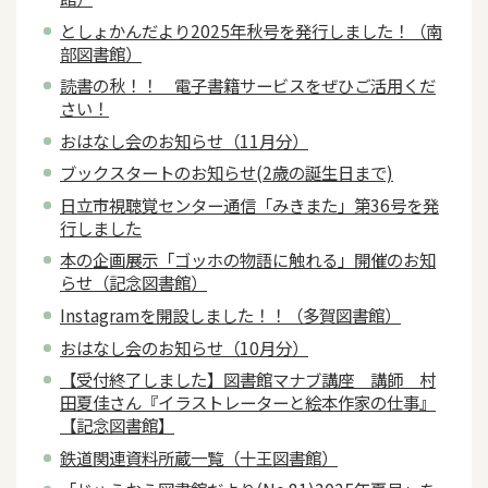
としょかんだより2025年秋号を発行しました！（南
部図書館）
読書の秋！！ 電子書籍サービスをぜひご活用くだ
さい！
おはなし会のお知らせ（11月分）
ブックスタートのお知らせ(2歳の誕生日まで)
日立市視聴覚センター通信「みきまた」第36号を発
行しました
本の企画展示「ゴッホの物語に触れる」開催のお知
らせ（記念図書館）
Instagramを開設しました！！（多賀図書館）
おはなし会のお知らせ（10月分）
【受付終了しました】図書館マナブ講座 講師 村
田夏佳さん『イラストレーターと絵本作家の仕事』
【記念図書館】
鉄道関連資料所蔵一覧（十王図書館）