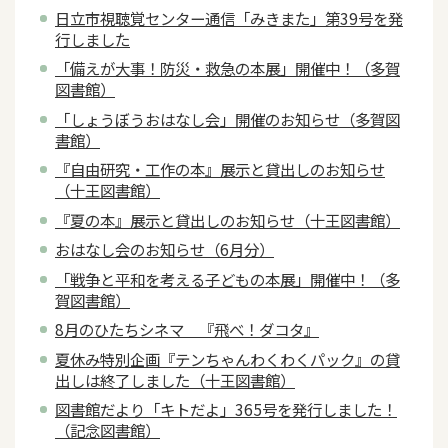
日立市視聴覚センター通信「みきまた」第39号を発
行しました
「備えが大事！防災・救急の本展」開催中！（多賀
図書館）
「しょうぼうおはなし会」開催のお知らせ（多賀図
書館）
『自由研究・工作の本』展示と貸出しのお知らせ
（十王図書館）
『夏の本』展示と貸出しのお知らせ（十王図書館）
おはなし会のお知らせ（6月分）
「戦争と平和を考える子どもの本展」開催中！（多
賀図書館）
8月のひたちシネマ 『飛べ！ダコタ』
夏休み特別企画『テンちゃんわくわくパック』の貸
出しは終了しました（十王図書館）
図書館だより「キトだよ」365号を発行しました！
（記念図書館）