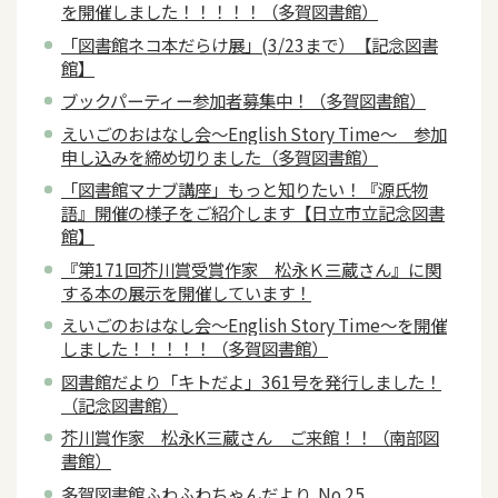
を開催しました！！！！！（多賀図書館）
「図書館ネコ本だらけ展」(3/23まで）【記念図書
館】
ブックパーティー参加者募集中！（多賀図書館）
えいごのおはなし会～English Story Time～ 参加
申し込みを締め切りました（多賀図書館）
「図書館マナブ講座」もっと知りたい！『源氏物
語』開催の様子をご紹介します【日立市立記念図書
館】
『第171回芥川賞受賞作家 松永Ｋ三蔵さん』に関
する本の展示を開催しています！
えいごのおはなし会～English Story Time～を開催
しました！！！！！（多賀図書館）
図書館だより「キトだよ」361号を発行しました！
（記念図書館）
芥川賞作家 松永K三蔵さん ご来館！！（南部図
書館）
多賀図書館ふわふわちゃんだより No.25