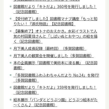
図書館だより「キトだよ」360号を発行しました！
（記念図書館）
【受付終了しました】図書館マナブ講座「もっと知
りたい！『源氏物語』【記念図書館】
【募集終了】オトナのおえかき。水彩イラストで人
気の村田夏佳さんと「しばいぬとおやつ」の絵を描
く（記念図書館）
月下美人成長記録（最終回）（多賀図書館）
月下美人の観賞会を開催しました（多賀図書館）
本の企画展示「図書館で美術本に浸る展」（記念図
書館）
「多賀図書館ふわふわちゃんだより No.24」を発行!
（多賀図書館）
図書館だより「キトだよ」359号を発行しました！
（記念図書館）
絵本展示「パンダとどうぶつ園」どうぶつ絵本がた
～くさん♪（記念図書館）