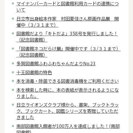
マイナンバーカードと図書館利用カードの連携につ
いて
日立市出身絵本作家 村田夏佳さん原画作品展 開
催中（３/３１まで）
図書館だより「キトだよ」358号を発行しました！
（記念図書館）
「図書館ネコだらけ展」開催中です（３/３１まで）
（記念図書館）
多賀図書館ふわふわちゃんだよりNo.23
十王図書館の特色
本を消毒・除菌できる図書消毒機をご利用ください
本を検索した時に、本の表紙が表示されるようにな
りました。
日立ライオンズクラブ様から、書架、ブックトラッ
ク、ブックカート、図鑑シリーズを寄贈していただ
きました
南部図書館入館者が100万人を達成しました！(南部
図書館)