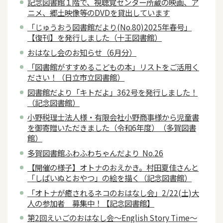
記念図書館１階で、視聴覚センター所蔵の映画、ア
ニメ、郷土映像等のDVDを貸出しています
「じゅうおう図書館だより(No.80)2025年春号」
【復刊】を発行しました（十王図書館）
おはなし会のお知らせ（6月分）
「図書館がすすめるこどもの本」リストをご活用く
ださい！（日立市立図書館）
図書館だより「キトだよ」362号を発行しました！
（記念図書館）
小野税理士法人様・有限会社小野商事様から児童書
を御寄贈いただきました（令和6年度）（多賀図書
館）
多賀図書館ふわふわちゃんだより No.26
【開催の様子】オトナのおえかき。村田夏佳さんと
「しばいぬとおやつ」の絵を描く（記念図書館）
「オトナが癒されるネコのおはなし会」2/22(土)大
人の参加者 募集中！【記念図書館】
第2回えいごのおはなし会～English Story Time～