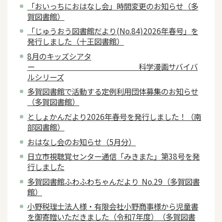
「おいっちにおはなし会」時間変更のお知らせ（多
賀図書館）
「じゅうおう図書館だより(No.84)2026年春号」を
発行しました（十王図書館）
8月のキッズシアタ
ー 科学漫画サバイバ
ルシリーズ
多賀図書館で活動する定例利用団体募集のお知らせ
（多賀図書館）
としょかんだより2026年春号を発行しました！（南
部図書館）
おはなし会のお知らせ（5月分）
日立市視聴覚センター通信「みきまた」第38号を発
行しました
多賀図書館ふわふわちゃんだより No.29（多賀図書
館）
小野税理士法人様・有限会社小野商事様から児童書
を御寄贈いただきました（令和7年度）（多賀図書