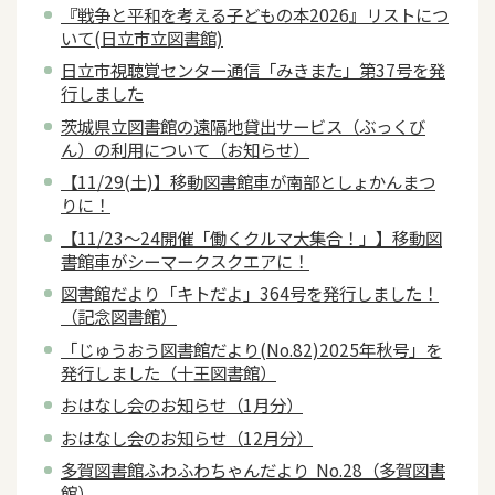
『戦争と平和を考える子どもの本2026』リストにつ
いて(日立市立図書館)
日立市視聴覚センター通信「みきまた」第37号を発
行しました
茨城県立図書館の遠隔地貸出サービス（ぶっくび
ん）の利用について（お知らせ）
【11/29(土)】移動図書館車が南部としょかんまつ
りに！
【11/23～24開催「働くクルマ大集合！」】移動図
書館車がシーマークスクエアに！
図書館だより「キトだよ」364号を発行しました！
（記念図書館）
「じゅうおう図書館だより(No.82)2025年秋号」を
発行しました（十王図書館）
おはなし会のお知らせ（1月分）
おはなし会のお知らせ（12月分）
多賀図書館ふわふわちゃんだより No.28（多賀図書
館）