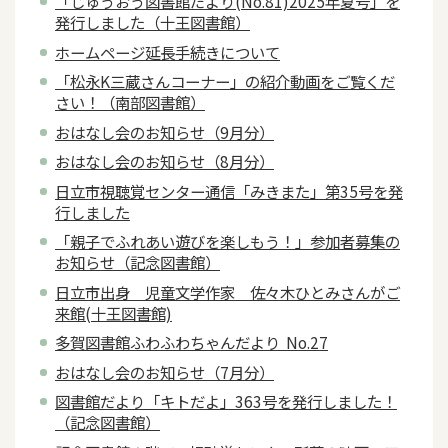
「じゅうおう図書館だより(No.81)2025年夏号」を
発行しました（十王図書館）
ホームページ延長手続きについて
「松永K三蔵さんコーナー」の紹介動画をご覧くだ
さい！（南部図書館）
おはなし会のお知らせ（9月分）
おはなし会のお知らせ（8月分）
日立市視聴覚センター通信「みきまた」第35号を発
行しました
「親子でふれあい遊びを楽しもう！」参加者募集の
お知らせ（記念図書館）
日立市出身 児童文学作家 佐々木ひとみさんがご
来館(十王図書館)
多賀図書館ふわふわちゃんだより No.27
おはなし会のお知らせ（7月分）
図書館だより「キトだよ」363号を発行しました！
（記念図書館）