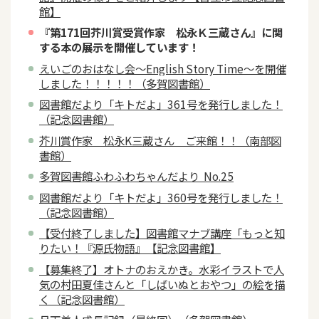
館】
『第171回芥川賞受賞作家 松永Ｋ三蔵さん』に関
する本の展示を開催しています！
えいごのおはなし会～English Story Time～を開催
しました！！！！！（多賀図書館）
図書館だより「キトだよ」361号を発行しました！
（記念図書館）
芥川賞作家 松永K三蔵さん ご来館！！（南部図
書館）
多賀図書館ふわふわちゃんだより No.25
図書館だより「キトだよ」360号を発行しました！
（記念図書館）
【受付終了しました】図書館マナブ講座「もっと知
りたい！『源氏物語』【記念図書館】
【募集終了】オトナのおえかき。水彩イラストで人
気の村田夏佳さんと「しばいぬとおやつ」の絵を描
く（記念図書館）