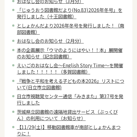
おはなし会のお知らせ（3月分）
「じゅうおう図書館だより(No.83)2026年冬号」を
発行しました（十王図書館）
としょかんだより2026年冬号を発行しました！（南
部図書館）
おはなし会のお知らせ（2月分）
本の企画展示「ウマのようにはやい！！本」展開催
のお知らせ（記念図書館）
えいごのおはなし会～English Story Time～を開催
しました！！！！！（多賀図書館）
『戦争と平和を考える子どもの本2026』リストにつ
いて(日立市立図書館)
日立市視聴覚センター通信「みきまた」第37号を発
行しました
茨城県立図書館の遠隔地貸出サービス（ぶっくび
ん）の利用について（お知らせ）
【11/29(土)】移動図書館車が南部としょかんまつ
りに！