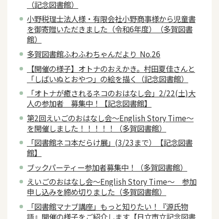
（記念図書館）
小野税理士法人様・有限会社小野商事様から児童書
を御寄贈いただきました（令和6年度）（多賀図書
館）
多賀図書館ふわふわちゃんだより No.26
【開催の様子】オトナのおえかき。村田夏佳さんと
「しばいぬとおやつ」の絵を描く（記念図書館）
「オトナが癒されるネコのおはなし会」2/22(土)大
人の参加者 募集中！【記念図書館】
第2回えいごのおはなし会～English Story Time～
を開催しました！！！！！（多賀図書館）
「図書館ネコ本だらけ展」(3/23まで）【記念図書
館】
ブックパーティー参加者募集中！（多賀図書館）
えいごのおはなし会～English Story Time～ 参加
申し込みを締め切りました（多賀図書館）
「図書館マナブ講座」もっと知りたい！『源氏物
語』開催の様子をご紹介します【日立市立記念図書