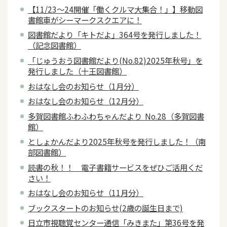
【11/23～24開催「働くクルマ大集合！」】移動図
書館車がシーマークスクエアに！
図書館だより「キトだよ」364号を発行しました！
（記念図書館）
「じゅうおう図書館だより(No.82)2025年秋号」を
発行しました（十王図書館）
おはなし会のお知らせ（1月分）
おはなし会のお知らせ（12月分）
多賀図書館ふわふわちゃんだより No.28（多賀図書
館）
としょかんだより2025年秋号を発行しました！（南
部図書館）
読書の秋！！ 電子書籍サービスをぜひご活用くだ
さい！
おはなし会のお知らせ（11月分）
ブックスタートのお知らせ(2歳の誕生日まで)
日立市視聴覚センター通信「みきまた」第36号を発