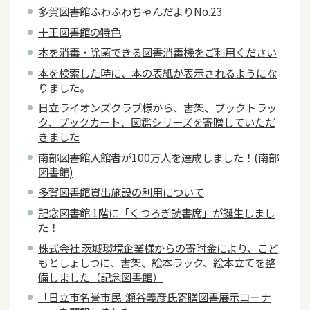
多賀図書館ふわふわちゃんだよりNo.23
十王図書館の特色
本を消毒・除菌できる図書消毒機をご利用ください
本を検索した時に、本の表紙が表示されるようにな
りました。
日立ライオンズクラブ様から、書架、ブックトラッ
ク、ブックカート、図鑑シリーズを寄贈していただ
きました
南部図書館入館者が100万人を達成しました！(南部
図書館)
多賀図書館貸出施設の利用について
記念図書館 1階に「くつろぎ読書席」が誕生しまし
た！
株式会社 茨城環境企業様からの寄附金により、こど
もとしょしつに、書架、絵本ラック、絵本立てを整
備しました（記念図書館）
「日立市名誉市民 瀬谷義彦氏寄贈図書展示コーナ