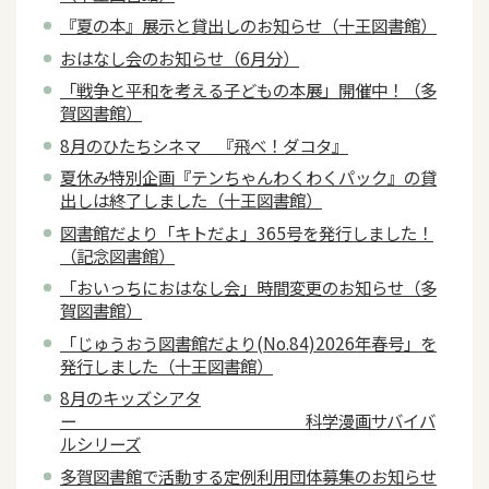
『夏の本』展示と貸出しのお知らせ（十王図書館）
おはなし会のお知らせ（6月分）
「戦争と平和を考える子どもの本展」開催中！（多
賀図書館）
8月のひたちシネマ 『飛べ！ダコタ』
夏休み特別企画『テンちゃんわくわくパック』の貸
出しは終了しました（十王図書館）
図書館だより「キトだよ」365号を発行しました！
（記念図書館）
「おいっちにおはなし会」時間変更のお知らせ（多
賀図書館）
「じゅうおう図書館だより(No.84)2026年春号」を
発行しました（十王図書館）
8月のキッズシアタ
ー 科学漫画サバイバ
ルシリーズ
多賀図書館で活動する定例利用団体募集のお知らせ