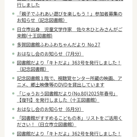
行しました
「親子でふれあい遊びを楽しもう！」参加者募集の
お知らせ（記念図書館）
日立市出身 児童文学作家 佐々木ひとみさんがご
来館(十王図書館)
多賀図書館ふわふわちゃんだより No.27
おはなし会のお知らせ（7月分）
図書館だより「キトだよ」363号を発行しました！
（記念図書館）
記念図書館１階で、視聴覚センター所蔵の映画、ア
ニメ、郷土映像等のDVDを貸出しています
「じゅうおう図書館だより(No.80)2025年春号」
【復刊】を発行しました（十王図書館）
おはなし会のお知らせ（6月分）
「図書館がすすめるこどもの本」リストをご活用く
ださい！（日立市立図書館）
図書館だより「キトだよ」362号を発行しました！