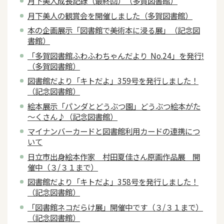
月下美人成長記録（最終回）（多賀図書館）
月下美人の観賞会を開催しました（多賀図書館）
本の企画展示「図書館で美術本に浸る展」（記念図
書館）
「多賀図書館ふわふわちゃんだより No.24」を発行!
（多賀図書館）
図書館だより「キトだよ」359号を発行しました！
（記念図書館）
絵本展示「パンダとどうぶつ園」どうぶつ絵本がた
～くさん♪（記念図書館）
マイナンバーカードと図書館利用カードの連携につ
いて
日立市出身絵本作家 村田夏佳さん原画作品展 開
催中（３/３１まで）
図書館だより「キトだよ」358号を発行しました！
（記念図書館）
「図書館ネコだらけ展」開催中です（３/３１まで）
（記念図書館）