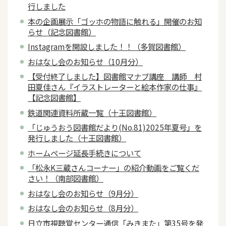
行しました
本の企画展示「ゴッホの物語に触れる」開催のお知
らせ（記念図書館）
Instagramを開設しました！！（多賀図書館）
おはなし会のお知らせ（10月分）
【受付終了しました】図書館マナブ講座 講師 村
田夏佳さん『イラストレーターと絵本作家の仕事』
【記念図書館】
鉄道関連資料所蔵一覧（十王図書館）
「じゅうおう図書館だより(No.81)2025年夏号」を
発行しました（十王図書館）
ホームページ延長手続きについて
「松永K三蔵さんコーナー」の紹介動画をご覧くだ
さい！（南部図書館）
おはなし会のお知らせ（9月分）
おはなし会のお知らせ（8月分）
日立市視聴覚センター通信「みきまた」第35号を発