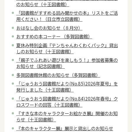
のお知らせ（十王図書館）
「図書館がすすめる読み聞かせの本」リストをご活
用ください！（日立市立図書館）
おはなし会のお知らせ（８月分）
おすすめの本コーナー （多賀図書館）
夏休み特別企画『テンちゃんわくわくパック』貸出
しのお知らせ（十王図書館）
「親子でふれあい遊びを楽しもう！」参加者募集の
お知らせ（記念図書館）
多賀図書館休館のお知らせ（多賀図書館）
「じゅうおう図書館だより(No.85)2026年夏号」を
発行しました（十王図書館）
「じゅうおう図書館だより(No.84)2026年春号」ク
ロスワードの回答（十王図書館）
『すきな本のキャラクターお絵かき展』開催のお知
らせ（十王図書館）
『本のキャラクター展』展示と貸出しのお知らせ