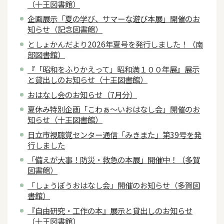
（十王図書館）
企画展示「夏の学び、サマーな遊び本展」開催のお
知らせ（記念図書館）
としょかんだより2026年夏号を発行しました！（南
部図書館）
『「昭和をふりかえって」昭和満１００年展』展示
と貸出しのお知らせ（十王図書館）
おはなし会のお知らせ（7月分）
夏休み特別企画「こわぁ～いおはなし会」開催のお
知らせ（十王図書館）
日立市視聴覚センター通信「みきまた」第39号を発
行しました
「備えが大事！防災・救急の本展」開催中！（多賀
図書館）
「しょうぼうおはなし会」開催のお知らせ（多賀図
書館）
『自由研究・工作の本』展示と貸出しのお知らせ
（十王図書館）