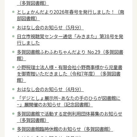
（多賀図書館）
としょかんだより2026年春号を発行しました！（南
部図書館）
おはなし会のお知らせ（5月分）
日立市視聴覚センター通信「みきまた」第38号を発
行しました
多賀図書館ふわふわちゃんだより No.29（多賀図書
館）
小野税理士法人様・有限会社小野商事様から児童書
を御寄贈いただきました（令和7年度）（多賀図書
館）
おはなし会のお知らせ（4月分）
「デジとしょ展示所~あなたの手のひらが図書館に
~」展開催のお知らせ（記念図書館）
多賀図書館で活動する定例利用団体募集のお知らせ
（多賀図書館）
多賀図書館臨時休館のお知らせ（多賀図書館）