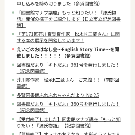
申し込みを締め切りました（多賀図書館）
「図書館マナブ講座」もっと知りたい！『源氏物
語』開催の様子をご紹介します【日立市立記念図書
館】
『第171回芥川賞受賞作家 松永Ｋ三蔵さん』に関
する本の展示を開催しています！
えいごのおはなし会～English Story Time～を開
催しました！！！！！（多賀図書館）
図書館だより「キトだよ」361号を発行しました！
（記念図書館）
芥川賞作家 松永K三蔵さん ご来館！！（南部図
書館）
多賀図書館ふわふわちゃんだより No.25
図書館だより「キトだよ」360号を発行しました！
（記念図書館）
【受付終了しました】図書館マナブ講座「もっと知
りたい！『源氏物語』【記念図書館】
【募集終了】オトナのおえかき。水彩イラストで人