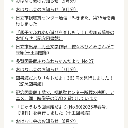
おはなし会のお知らせ（9月分）
おはなし会のお知らせ（8月分）
日立市視聴覚センター通信「みきまた」第35号を発
行しました
「親子でふれあい遊びを楽しもう！」参加者募集の
お知らせ（記念図書館）
日立市出身 児童文学作家 佐々木ひとみさんがご
来館(十王図書館)
多賀図書館ふわふわちゃんだより No.27
おはなし会のお知らせ（7月分）
図書館だより「キトだよ」363号を発行しました！
（記念図書館）
記念図書館１階で、視聴覚センター所蔵の映画、ア
ニメ、郷土映像等のDVDを貸出しています
「じゅうおう図書館だより(No.80)2025年春号」
【復刊】を発行しました（十王図書館）
おはなし会のお知らせ（6月分）