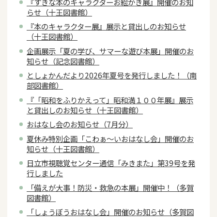
『すきな本のキャラクターお絵かき展』開催のお知
らせ（十王図書館）
『本のキャラクター展』展示と貸出しのお知らせ
（十王図書館）
企画展示「夏の学び、サマーな遊び本展」開催のお
知らせ（記念図書館）
としょかんだより2026年夏号を発行しました！（南
部図書館）
『「昭和をふりかえって」昭和満１００年展』展示
と貸出しのお知らせ（十王図書館）
おはなし会のお知らせ（7月分）
夏休み特別企画「こわぁ～いおはなし会」開催のお
知らせ（十王図書館）
日立市視聴覚センター通信「みきまた」第39号を発
行しました
「備えが大事！防災・救急の本展」開催中！（多賀
図書館）
「しょうぼうおはなし会」開催のお知らせ（多賀図