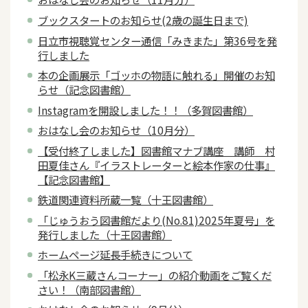
ブックスタートのお知らせ(2歳の誕生日まで)
日立市視聴覚センター通信「みきまた」第36号を発
行しました
本の企画展示「ゴッホの物語に触れる」開催のお知
らせ（記念図書館）
Instagramを開設しました！！（多賀図書館）
おはなし会のお知らせ（10月分）
【受付終了しました】図書館マナブ講座 講師 村
田夏佳さん『イラストレーターと絵本作家の仕事』
【記念図書館】
鉄道関連資料所蔵一覧（十王図書館）
「じゅうおう図書館だより(No.81)2025年夏号」を
発行しました（十王図書館）
ホームページ延長手続きについて
「松永K三蔵さんコーナー」の紹介動画をご覧くだ
さい！（南部図書館）