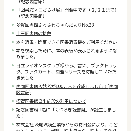
（記念図書館）
「図書館ネコだらけ展」開催中です（３/３１まで）
（記念図書館）
多賀図書館ふわふわちゃんだよりNo.23
十王図書館の特色
本を消毒・除菌できる図書消毒機をご利用ください
本を検索した時に、本の表紙が表示されるようにな
りました。
日立ライオンズクラブ様から、書架、ブックトラッ
ク、ブックカート、図鑑シリーズを寄贈していただ
きました
南部図書館入館者が100万人を達成しました！(南部
図書館)
多賀図書館貸出施設の利用について
記念図書館 1階に「くつろぎ読書席」が誕生しまし
た！
株式会社 茨城環境企業様からの寄附金により、こど
もとしょしつに、書架、絵本ラック、絵本立てを整