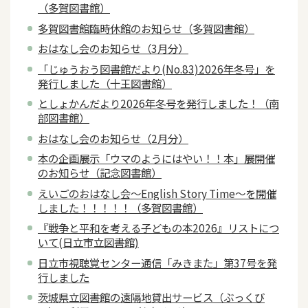
（多賀図書館）
多賀図書館臨時休館のお知らせ（多賀図書館）
おはなし会のお知らせ（3月分）
「じゅうおう図書館だより(No.83)2026年冬号」を
発行しました（十王図書館）
としょかんだより2026年冬号を発行しました！（南
部図書館）
おはなし会のお知らせ（2月分）
本の企画展示「ウマのようにはやい！！本」展開催
のお知らせ（記念図書館）
えいごのおはなし会～English Story Time～を開催
しました！！！！！（多賀図書館）
『戦争と平和を考える子どもの本2026』リストにつ
いて(日立市立図書館)
日立市視聴覚センター通信「みきまた」第37号を発
行しました
茨城県立図書館の遠隔地貸出サービス（ぶっくび