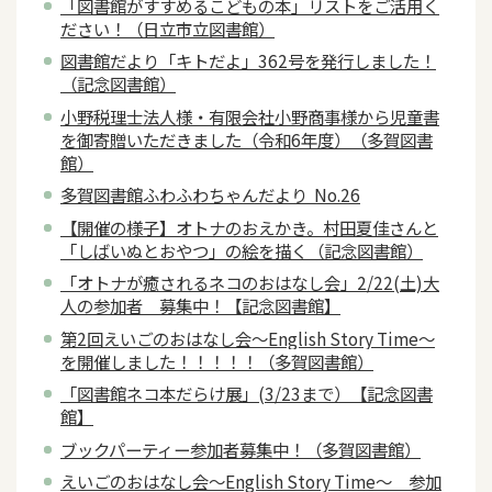
「図書館がすすめるこどもの本」リストをご活用く
ださい！（日立市立図書館）
図書館だより「キトだよ」362号を発行しました！
（記念図書館）
小野税理士法人様・有限会社小野商事様から児童書
を御寄贈いただきました（令和6年度）（多賀図書
館）
多賀図書館ふわふわちゃんだより No.26
【開催の様子】オトナのおえかき。村田夏佳さんと
「しばいぬとおやつ」の絵を描く（記念図書館）
「オトナが癒されるネコのおはなし会」2/22(土)大
人の参加者 募集中！【記念図書館】
第2回えいごのおはなし会～English Story Time～
を開催しました！！！！！（多賀図書館）
「図書館ネコ本だらけ展」(3/23まで）【記念図書
館】
ブックパーティー参加者募集中！（多賀図書館）
えいごのおはなし会～English Story Time～ 参加