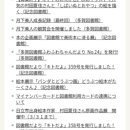
気の村田夏佳さんと「しばいぬとおやつ」の絵を描
く（記念図書館）
月下美人成長記録（最終回）（多賀図書館）
月下美人の観賞会を開催しました（多賀図書館）
本の企画展示「図書館で美術本に浸る展」（記念図
書館）
「多賀図書館ふわふわちゃんだより No.24」を発行!
（多賀図書館）
図書館だより「キトだよ」359号を発行しました！
（記念図書館）
絵本展示「パンダとどうぶつ園」どうぶつ絵本がた
～くさん♪（記念図書館）
マイナンバーカードと図書館利用カードの連携につ
いて
日立市出身絵本作家 村田夏佳さん原画作品展 開
催中（３/３１まで）
図書館だより「キトだよ」358号を発行しました！