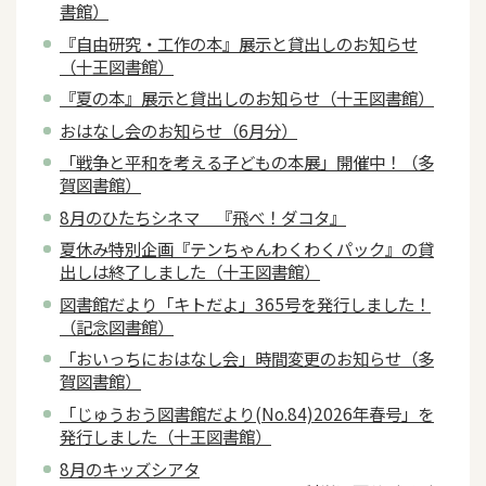
書館）
『自由研究・工作の本』展示と貸出しのお知らせ
（十王図書館）
『夏の本』展示と貸出しのお知らせ（十王図書館）
おはなし会のお知らせ（6月分）
「戦争と平和を考える子どもの本展」開催中！（多
賀図書館）
8月のひたちシネマ 『飛べ！ダコタ』
夏休み特別企画『テンちゃんわくわくパック』の貸
出しは終了しました（十王図書館）
図書館だより「キトだよ」365号を発行しました！
（記念図書館）
「おいっちにおはなし会」時間変更のお知らせ（多
賀図書館）
「じゅうおう図書館だより(No.84)2026年春号」を
発行しました（十王図書館）
8月のキッズシアタ