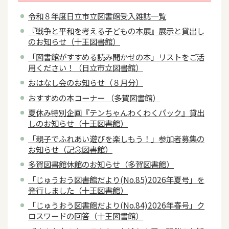
令和８年度日立市立図書館受入雑誌一覧
『戦争と平和を考える子どもの本展』展示と貸出し
のお知らせ（十王図書館）
「図書館がすすめる読み聞かせの本」リストをご活
用ください！（日立市立図書館）
おはなし会のお知らせ（８月分）
おすすめの本コーナー （多賀図書館）
夏休み特別企画『テンちゃんわくわくパック』貸出
しのお知らせ（十王図書館）
「親子でふれあい遊びを楽しもう！」参加者募集の
お知らせ（記念図書館）
多賀図書館休館のお知らせ（多賀図書館）
「じゅうおう図書館だより(No.85)2026年夏号」を
発行しました（十王図書館）
「じゅうおう図書館だより(No.84)2026年春号」ク
ロスワードの回答（十王図書館）