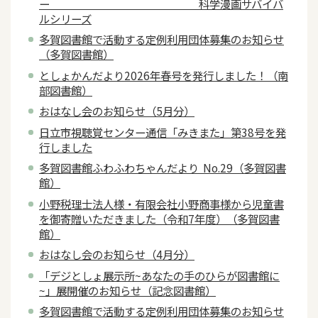
ー 科学漫画サバイバ
ルシリーズ
多賀図書館で活動する定例利用団体募集のお知らせ
（多賀図書館）
としょかんだより2026年春号を発行しました！（南
部図書館）
おはなし会のお知らせ（5月分）
日立市視聴覚センター通信「みきまた」第38号を発
行しました
多賀図書館ふわふわちゃんだより No.29（多賀図書
館）
小野税理士法人様・有限会社小野商事様から児童書
を御寄贈いただきました（令和7年度）（多賀図書
館）
おはなし会のお知らせ（4月分）
「デジとしょ展示所~あなたの手のひらが図書館に
~」展開催のお知らせ（記念図書館）
多賀図書館で活動する定例利用団体募集のお知らせ