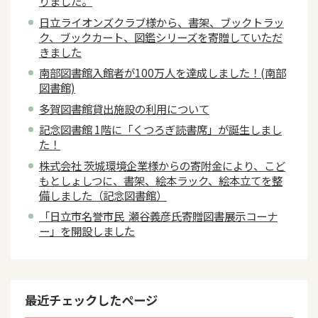
りました。
日立ライオンズクラブ様から、書架、ブックトラッ
ク、ブックカート、図鑑シリーズを寄贈していただ
きました
南部図書館入館者が100万人を達成しました！(南部
図書館)
多賀図書館貸出施設の利用について
記念図書館 1階に「くつろぎ読書席」が誕生しまし
た！
株式会社 茨城環境企業様からの寄附金により、こど
もとしょしつに、書架、絵本ラック、絵本立てを整
備しました（記念図書館）
「日立市名誉市民 瀬谷義彦氏寄贈図書展示コーナ
ー」を開設しました
最近チェックしたページ