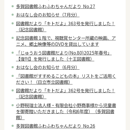
多賀図書館ふわふわちゃんだより No.27
おはなし会のお知らせ（7月分）
図書館だより「キトだよ」363号を発行しました！
（記念図書館）
記念図書館１階で、視聴覚センター所蔵の映画、ア
ニメ、郷土映像等のDVDを貸出しています
「じゅうおう図書館だより(No.80)2025年春号」
【復刊】を発行しました（十王図書館）
おはなし会のお知らせ（6月分）
「図書館がすすめるこどもの本」リストをご活用く
ださい！（日立市立図書館）
図書館だより「キトだよ」362号を発行しました！
（記念図書館）
小野税理士法人様・有限会社小野商事様から児童書
を御寄贈いただきました（令和6年度）（多賀図書
館）
多賀図書館ふわふわちゃんだより No.26