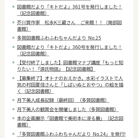
図書館だより「キトだよ」361号を発行しました！
（記念図書館）
芥川賞作家 松永K三蔵さん ご来館！！（南部図
書館）
多賀図書館ふわふわちゃんだより No.25
図書館だより「キトだよ」360号を発行しました！
（記念図書館）
【受付終了しました】図書館マナブ講座「もっと知
りたい！『源氏物語』【記念図書館】
【募集終了】オトナのおえかき。水彩イラストで人
気の村田夏佳さんと「しばいぬとおやつ」の絵を描
く（記念図書館）
月下美人成長記録（最終回）（多賀図書館）
月下美人の観賞会を開催しました（多賀図書館）
本の企画展示「図書館で美術本に浸る展」（記念図
書館）
「多賀図書館ふわふわちゃんだより No.24」を発行!