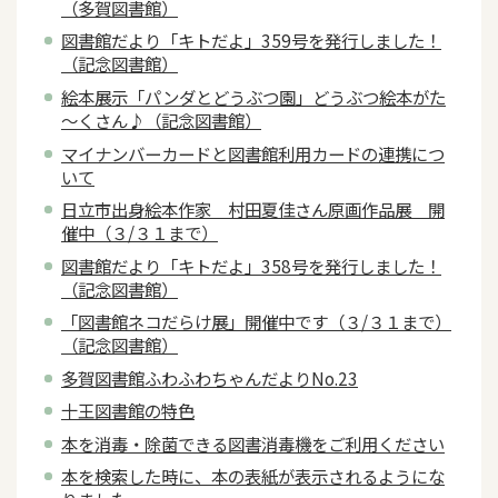
（多賀図書館）
図書館だより「キトだよ」359号を発行しました！
（記念図書館）
絵本展示「パンダとどうぶつ園」どうぶつ絵本がた
～くさん♪（記念図書館）
マイナンバーカードと図書館利用カードの連携につ
いて
日立市出身絵本作家 村田夏佳さん原画作品展 開
催中（３/３１まで）
図書館だより「キトだよ」358号を発行しました！
（記念図書館）
「図書館ネコだらけ展」開催中です（３/３１まで）
（記念図書館）
多賀図書館ふわふわちゃんだよりNo.23
十王図書館の特色
本を消毒・除菌できる図書消毒機をご利用ください
本を検索した時に、本の表紙が表示されるようにな