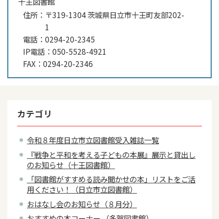
十王図書館
住所：
〒319-1304 茨城県日立市十王町友部202-
1
電話：
0294-20-2345
IP電話：
050-5528-4921
FAX：
0294-20-2346
カテゴリ
令和８年度日立市立図書館受入雑誌一覧
『戦争と平和を考える子どもの本展』展示と貸出し
のお知らせ（十王図書館）
「図書館がすすめる読み聞かせの本」リストをご活
用ください！（日立市立図書館）
おはなし会のお知らせ（８月分）
おすすめの本コーナー （多賀図書館）