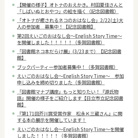
【開催の様子】オトナのおえかき。村田夏佳さんと
「しばいぬとおやつ」の絵を描く（記念図書館）
「オトナが癒されるネコのおはなし会」2/22(土)大
人の参加者 募集中！【記念図書館】
第2回えいごのおはなし会～English Story Time～
を開催しました！！！！！（多賀図書館）
「図書館ネコ本だらけ展」(3/23まで）【記念図書
館】
ブックパーティー参加者募集中！（多賀図書館）
えいごのおはなし会～English Story Time～ 参加
申し込みを締め切りました（多賀図書館）
「図書館マナブ講座」もっと知りたい！『源氏物
語』開催の様子をご紹介します【日立市立記念図書
館】
『第171回芥川賞受賞作家 松永Ｋ三蔵さん』に関
する本の展示を開催しています！
えいごのおはなし会～English Story Time～を開催
しました！！！！！（多賀図書館）