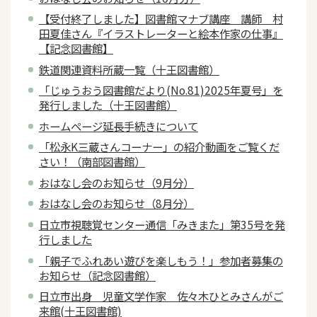
【受付終了しました】図書館マナブ講座 講師 村
田夏佳さん『イラストレーターと絵本作家の仕事』
【記念図書館】
鉄道関連資料所蔵一覧（十王図書館）
「じゅうおう図書館だより(No.81)2025年夏号」を
発行しました（十王図書館）
ホームページ延長手続きについて
「松永K三蔵さんコーナー」の紹介動画をご覧くだ
さい！（南部図書館）
おはなし会のお知らせ（9月分）
おはなし会のお知らせ（8月分）
日立市視聴覚センター通信「みきまた」第35号を発
行しました
「親子でふれあい遊びを楽しもう！」参加者募集の
お知らせ（記念図書館）
日立市出身 児童文学作家 佐々木ひとみさんがご
来館(十王図書館)