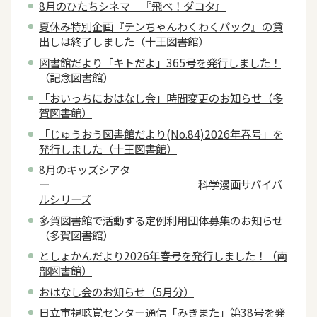
8月のひたちシネマ 『飛べ！ダコタ』
夏休み特別企画『テンちゃんわくわくパック』の貸
出しは終了しました（十王図書館）
図書館だより「キトだよ」365号を発行しました！
（記念図書館）
「おいっちにおはなし会」時間変更のお知らせ（多
賀図書館）
「じゅうおう図書館だより(No.84)2026年春号」を
発行しました（十王図書館）
8月のキッズシアタ
ー 科学漫画サバイバ
ルシリーズ
多賀図書館で活動する定例利用団体募集のお知らせ
（多賀図書館）
としょかんだより2026年春号を発行しました！（南
部図書館）
おはなし会のお知らせ（5月分）
日立市視聴覚センター通信「みきまた」第38号を発