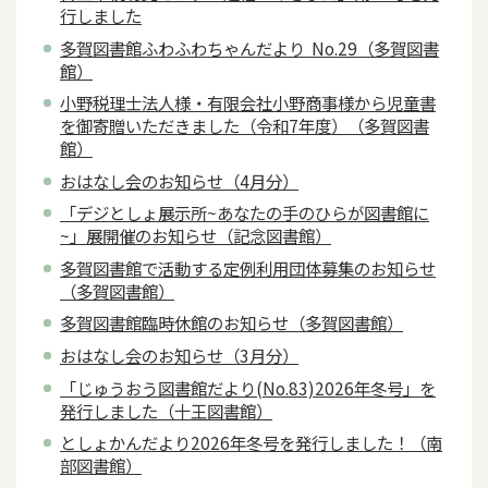
行しました
多賀図書館ふわふわちゃんだより No.29（多賀図書
館）
小野税理士法人様・有限会社小野商事様から児童書
を御寄贈いただきました（令和7年度）（多賀図書
館）
おはなし会のお知らせ（4月分）
「デジとしょ展示所~あなたの手のひらが図書館に
~」展開催のお知らせ（記念図書館）
多賀図書館で活動する定例利用団体募集のお知らせ
（多賀図書館）
多賀図書館臨時休館のお知らせ（多賀図書館）
おはなし会のお知らせ（3月分）
「じゅうおう図書館だより(No.83)2026年冬号」を
発行しました（十王図書館）
としょかんだより2026年冬号を発行しました！（南
部図書館）