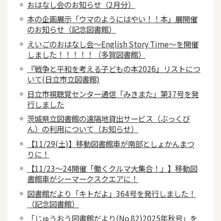
おはなし会のお知らせ（2月分）
本の企画展示「ウマのようにはやい！！本」展開催
のお知らせ（記念図書館）
えいごのおはなし会～English Story Time～を開催
しました！！！！！（多賀図書館）
『戦争と平和を考える子どもの本2026』リストにつ
いて(日立市立図書館)
日立市視聴覚センター通信「みきまた」第37号を発
行しました
茨城県立図書館の遠隔地貸出サービス（ぶっくび
ん）の利用について（お知らせ）
【11/29(土)】移動図書館車が南部としょかんまつ
りに！
【11/23～24開催「働くクルマ大集合！」】移動図
書館車がシーマークスクエアに！
図書館だより「キトだよ」364号を発行しました！
（記念図書館）
「じゅうおう図書館だより(No.82)2025年秋号」を