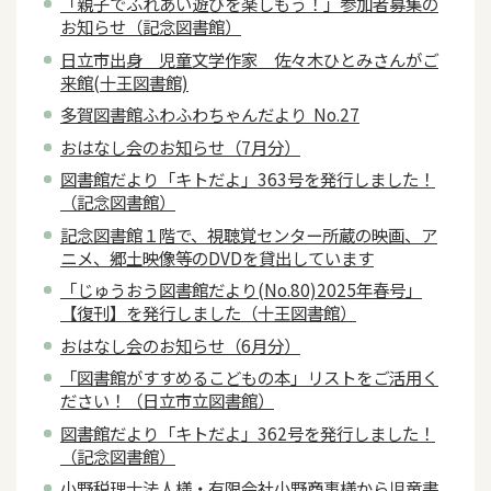
「親子でふれあい遊びを楽しもう！」参加者募集の
お知らせ（記念図書館）
日立市出身 児童文学作家 佐々木ひとみさんがご
来館(十王図書館)
多賀図書館ふわふわちゃんだより No.27
おはなし会のお知らせ（7月分）
図書館だより「キトだよ」363号を発行しました！
（記念図書館）
記念図書館１階で、視聴覚センター所蔵の映画、ア
ニメ、郷土映像等のDVDを貸出しています
「じゅうおう図書館だより(No.80)2025年春号」
【復刊】を発行しました（十王図書館）
おはなし会のお知らせ（6月分）
「図書館がすすめるこどもの本」リストをご活用く
ださい！（日立市立図書館）
図書館だより「キトだよ」362号を発行しました！
（記念図書館）
小野税理士法人様・有限会社小野商事様から児童書