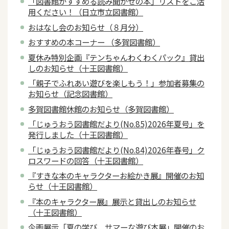
「図書館がすすめる読み聞かせの本」リストをご活
用ください！（日立市立図書館）
おはなし会のお知らせ（８月分）
おすすめの本コーナー （多賀図書館）
夏休み特別企画『テンちゃんわくわくパック』貸出
しのお知らせ（十王図書館）
「親子でふれあい遊びを楽しもう！」参加者募集の
お知らせ（記念図書館）
多賀図書館休館のお知らせ（多賀図書館）
「じゅうおう図書館だより(No.85)2026年夏号」を
発行しました（十王図書館）
「じゅうおう図書館だより(No.84)2026年春号」ク
ロスワードの回答（十王図書館）
『すきな本のキャラクターお絵かき展』開催のお知
らせ（十王図書館）
『本のキャラクター展』展示と貸出しのお知らせ
（十王図書館）
企画展示「夏の学び、サマーな遊び本展」開催のお