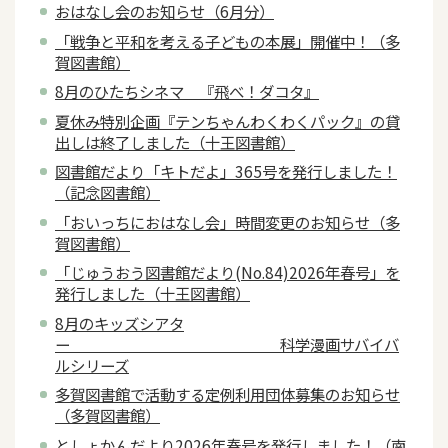
おはなし会のお知らせ（6月分）
「戦争と平和を考える子どもの本展」開催中！（多
賀図書館）
8月のひたちシネマ 『飛べ！ダコタ』
夏休み特別企画『テンちゃんわくわくパック』の貸
出しは終了しました（十王図書館）
図書館だより「キトだよ」365号を発行しました！
（記念図書館）
「おいっちにおはなし会」時間変更のお知らせ（多
賀図書館）
「じゅうおう図書館だより(No.84)2026年春号」を
発行しました（十王図書館）
8月のキッズシアタ
ー 科学漫画サバイバ
ルシリーズ
多賀図書館で活動する定例利用団体募集のお知らせ
（多賀図書館）
としょかんだより2026年春号を発行しました！（南