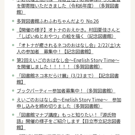
を御寄贈いただきました（令和6年度）（多賀図書
館）
多賀図書館ふわふわちゃんだより No.26
【開催の様子】オトナのおえかき。村田夏佳さんと
「しばいぬとおやつ」の絵を描く（記念図書館）
「オトナが癒されるネコのおはなし会」2/22(土)大
人の参加者 募集中！【記念図書館】
第2回えいごのおはなし会～English Story Time～
を開催しました！！！！！（多賀図書館）
「図書館ネコ本だらけ展」(3/23まで）【記念図書
館】
ブックパーティー参加者募集中！（多賀図書館）
えいごのおはなし会～English Story Time～ 参加
申し込みを締め切りました（多賀図書館）
「図書館マナブ講座」もっと知りたい！『源氏物
語』開催の様子をご紹介します【日立市立記念図書
館】