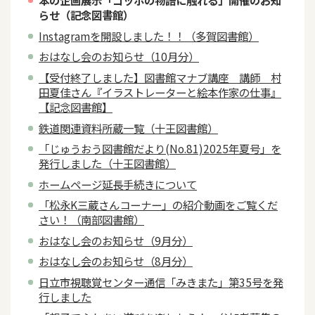
本の企画展示「ゴッホの物語に触れる」開催のお知
らせ（記念図書館）
Instagramを開設しました！！（多賀図書館）
おはなし会のお知らせ（10月分）
【受付終了しました】図書館マナブ講座 講師 村
田夏佳さん『イラストレーターと絵本作家の仕事』
【記念図書館】
鉄道関連資料所蔵一覧（十王図書館）
「じゅうおう図書館だより(No.81)2025年夏号」を
発行しました（十王図書館）
ホームページ延長手続きについて
「松永K三蔵さんコーナー」の紹介動画をご覧くだ
さい！（南部図書館）
おはなし会のお知らせ（9月分）
おはなし会のお知らせ（8月分）
日立市視聴覚センター通信「みきまた」第35号を発
行しました