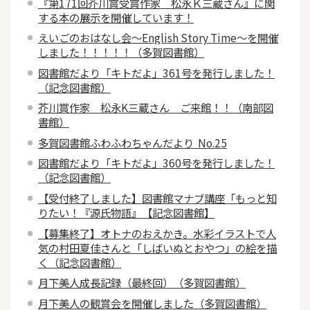
『第171回芥川賞受賞作家 松永Ｋ三蔵さん』に関
する本の展示を開催しています！
えいごのおはなし会～English Story Time～を開催
しました！！！！！（多賀図書館）
図書館だより「キトだよ」361号を発行しました！
（記念図書館）
芥川賞作家 松永K三蔵さん ご来館！！（南部図
書館）
多賀図書館ふわふわちゃんだより No.25
図書館だより「キトだよ」360号を発行しました！
（記念図書館）
【受付終了しました】図書館マナブ講座「もっと知
りたい！『源氏物語』【記念図書館】
【募集終了】オトナのおえかき。水彩イラストで人
気の村田夏佳さんと「しばいぬとおやつ」の絵を描
く（記念図書館）
月下美人成長記録（最終回）（多賀図書館）
月下美人の観賞会を開催しました（多賀図書館）