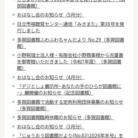
部図書館）
おはなし会のお知らせ（5月分）
日立市視聴覚センター通信「みきまた」第38号を発
行しました
多賀図書館ふわふわちゃんだより No.29（多賀図書
館）
小野税理士法人様・有限会社小野商事様から児童書
を御寄贈いただきました（令和7年度）（多賀図書
館）
おはなし会のお知らせ（4月分）
「デジとしょ展示所~あなたの手のひらが図書館に
~」展開催のお知らせ（記念図書館）
多賀図書館で活動する定例利用団体募集のお知らせ
（多賀図書館）
多賀図書館臨時休館のお知らせ（多賀図書館）
おはなし会のお知らせ（3月分）
「じゅうおう図書館だより(No.83)2026年冬号」を