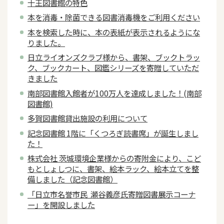
十王図書館の特色
本を消毒・除菌できる図書消毒機をご利用ください
本を検索した時に、本の表紙が表示されるようにな
りました。
日立ライオンズクラブ様から、書架、ブックトラッ
ク、ブックカート、図鑑シリーズを寄贈していただ
きました
南部図書館入館者が100万人を達成しました！(南部
図書館)
多賀図書館貸出施設の利用について
記念図書館 1階に「くつろぎ読書席」が誕生しまし
た！
株式会社 茨城環境企業様からの寄附金により、こど
もとしょしつに、書架、絵本ラック、絵本立てを整
備しました（記念図書館）
「日立市名誉市民 瀬谷義彦氏寄贈図書展示コーナ
ー」を開設しました