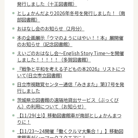
発行しました（十王図書館）
としょかんだより2026年冬号を発行しました！（南
部図書館）
おはなし会のお知らせ（2月分）
本の企画展示「ウマのようにはやい！！本」展開催
のお知らせ（記念図書館）
えいごのおはなし会～English Story Time～を開催
しました！！！！！（多賀図書館）
『戦争と平和を考える子どもの本2026』リストにつ
いて(日立市立図書館)
日立市視聴覚センター通信「みきまた」第37号を発
行しました
茨城県立図書館の遠隔地貸出サービス（ぶっくび
ん）の利用について（お知らせ）
【11/29(土)】移動図書館車が南部としょかんまつ
りに！
【11/23～24開催「働くクルマ大集合！」】移動図
書館車がシーマークスクエアに！