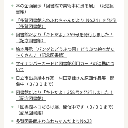
本の企画展示「図書館で美術本に浸る展」（記念図
書館）
「多賀図書館ふわふわちゃんだより No.24」を発行!
（多賀図書館）
図書館だより「キトだよ」359号を発行しました！
（記念図書館）
絵本展示「パンダとどうぶつ園」どうぶつ絵本がた
～くさん♪（記念図書館）
マイナンバーカードと図書館利用カードの連携につ
いて
日立市出身絵本作家 村田夏佳さん原画作品展 開
催中（３/３１まで）
図書館だより「キトだよ」358号を発行しました！
（記念図書館）
「図書館ネコだらけ展」開催中です（３/３１まで）
（記念図書館）
多賀図書館ふわふわちゃんだよりNo.23