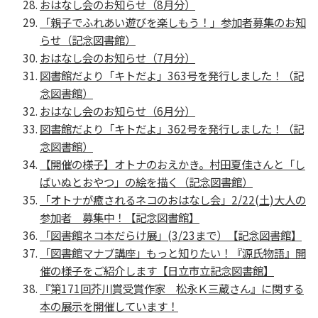
おはなし会のお知らせ（8月分）
「親子でふれあい遊びを楽しもう！」参加者募集のお知
らせ（記念図書館）
おはなし会のお知らせ（7月分）
図書館だより「キトだよ」363号を発行しました！（記
念図書館）
おはなし会のお知らせ（6月分）
図書館だより「キトだよ」362号を発行しました！（記
念図書館）
【開催の様子】オトナのおえかき。村田夏佳さんと「し
ばいぬとおやつ」の絵を描く（記念図書館）
「オトナが癒されるネコのおはなし会」2/22(土)大人の
参加者 募集中！【記念図書館】
「図書館ネコ本だらけ展」(3/23まで）【記念図書館】
「図書館マナブ講座」もっと知りたい！『源氏物語』開
催の様子をご紹介します【日立市立記念図書館】
『第171回芥川賞受賞作家 松永Ｋ三蔵さん』に関する
本の展示を開催しています！