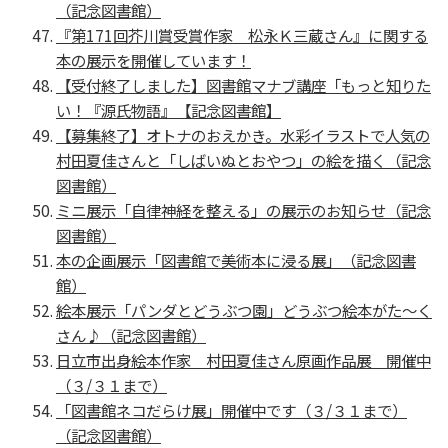
（記念図書館）
『第171回芥川賞受賞作家 松永Ｋ三蔵さん』に関する
本の展示を開催しています！
【受付終了しました】図書館マナブ講座「もっと知りた
い！『源氏物語』【記念図書館】
【募集終了】オトナのおえかき。水彩イラストで人気の
村田夏佳さんと「しばいぬとおやつ」の絵を描く（記念
図書館）
ミニ展示「自律神経を整える」の展示のお知らせ（記念
図書館）
本の企画展示「図書館で美術本に浸る展」（記念図書
館）
絵本展示「パンダとどうぶつ園」どうぶつ絵本がた～く
さん♪（記念図書館）
日立市出身絵本作家 村田夏佳さん原画作品展 開催中
（３/３１まで）
「図書館ネコだらけ展」開催中です（３/３１まで）
（記念図書館）