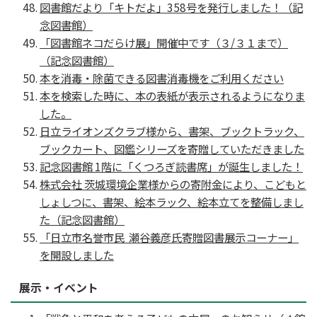
図書館だより「キトだよ」358号を発行しました！（記
念図書館）
「図書館ネコだらけ展」開催中です（３/３１まで）
（記念図書館）
本を消毒・除菌できる図書消毒機をご利用ください
本を検索した時に、本の表紙が表示されるようになりま
した。
日立ライオンズクラブ様から、書架、ブックトラック、
ブックカート、図鑑シリーズを寄贈していただきました
記念図書館 1階に「くつろぎ読書席」が誕生しました！
株式会社 茨城環境企業様からの寄附金により、こどもと
しょしつに、書架、絵本ラック、絵本立てを整備しまし
た（記念図書館）
「日立市名誉市民 瀬谷義彦氏寄贈図書展示コーナー」
を開設しました
展示・イベント