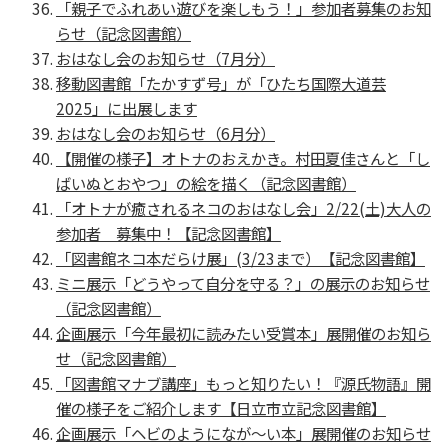
「親子でふれあい遊びを楽しもう！」参加者募集のお知
らせ（記念図書館）
おはなし会のお知らせ（7月分）
移動図書館「たかすず号」が「ひたち国際大道芸
2025」に出展します
おはなし会のお知らせ（6月分）
【開催の様子】オトナのおえかき。村田夏佳さんと「し
ばいぬとおやつ」の絵を描く（記念図書館）
「オトナが癒されるネコのおはなし会」2/22(土)大人の
参加者 募集中！【記念図書館】
「図書館ネコ本だらけ展」(3/23まで）【記念図書館】
ミニ展示「どうやって自分を守る？」の展示のお知らせ
（記念図書館）
企画展示「今年最初に読みたい受賞本」展開催のお知ら
せ（記念図書館）
「図書館マナブ講座」もっと知りたい！『源氏物語』開
催の様子をご紹介します【日立市立記念図書館】
企画展示「ヘビのようになが～い本」展開催のお知らせ