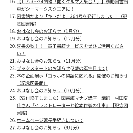
【11/23～24開催「働くクルマ大集合！」】移動図書館
車がシーマークスクエアに！
図書館だより「キトだよ」364号を発行しました！（記
念図書館）
おはなし会のお知らせ（1月分）
おはなし会のお知らせ（12月分）
読書の秋！！ 電子書籍サービスをぜひご活用くださ
い！
おはなし会のお知らせ（11月分）
ブックスタートのお知らせ(2歳の誕生日まで)
本の企画展示「ゴッホの物語に触れる」開催のお知らせ
（記念図書館）
おはなし会のお知らせ（10月分）
【受付終了しました】図書館マナブ講座 講師 村田夏
佳さん『イラストレーターと絵本作家の仕事』【記念図
書館】
ホームページ延長手続きについて
おはなし会のお知らせ（9月分）