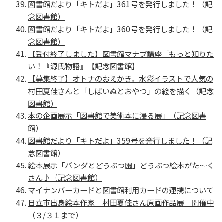
図書館だより「キトだよ」361号を発行しました！（記
念図書館）
図書館だより「キトだよ」360号を発行しました！（記
念図書館）
【受付終了しました】図書館マナブ講座「もっと知りた
い！『源氏物語』【記念図書館】
【募集終了】オトナのおえかき。水彩イラストで人気の
村田夏佳さんと「しばいぬとおやつ」の絵を描く（記念
図書館）
本の企画展示「図書館で美術本に浸る展」（記念図書
館）
図書館だより「キトだよ」359号を発行しました！（記
念図書館）
絵本展示「パンダとどうぶつ園」どうぶつ絵本がた～く
さん♪（記念図書館）
マイナンバーカードと図書館利用カードの連携について
日立市出身絵本作家 村田夏佳さん原画作品展 開催中
（３/３１まで）