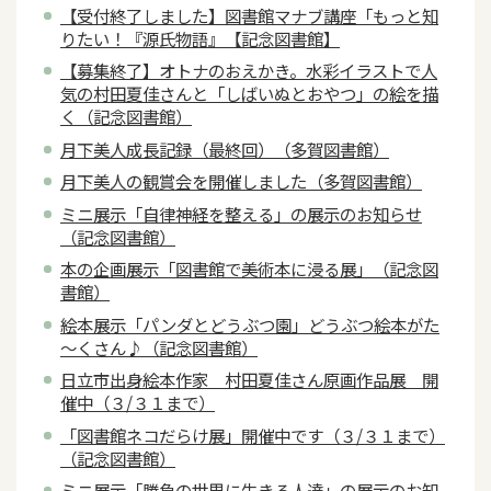
【受付終了しました】図書館マナブ講座「もっと知
りたい！『源氏物語』【記念図書館】
【募集終了】オトナのおえかき。水彩イラストで人
気の村田夏佳さんと「しばいぬとおやつ」の絵を描
く（記念図書館）
月下美人成長記録（最終回）（多賀図書館）
月下美人の観賞会を開催しました（多賀図書館）
ミニ展示「自律神経を整える」の展示のお知らせ
（記念図書館）
本の企画展示「図書館で美術本に浸る展」（記念図
書館）
絵本展示「パンダとどうぶつ園」どうぶつ絵本がた
～くさん♪（記念図書館）
日立市出身絵本作家 村田夏佳さん原画作品展 開
催中（３/３１まで）
「図書館ネコだらけ展」開催中です（３/３１まで）
（記念図書館）
ミニ展示「勝負の世界に生きる人達」の展示のお知