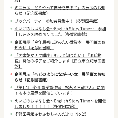
ミニ展示「どうやって自分を守る？」の展示のお知
らせ（記念図書館）
ブックパーティー参加者募集中！（多賀図書館）
えいごのおはなし会～English Story Time～ 参加
申し込みを締め切りました（多賀図書館）
企画展示「今年最初に読みたい受賞本」展開催のお
知らせ（記念図書館）
「図書館マナブ講座」もっと知りたい！『源氏物
語』開催の様子をご紹介します【日立市立記念図書
館】
企画展示「ヘビのようになが～い本」展開催のお知
らせ（記念図書館）
『第171回芥川賞受賞作家 松永Ｋ三蔵さん』に関
する本の展示を開催しています！
えいごのおはなし会～English Story Time～を開催
しました！！！！！（多賀図書館）
多賀図書館ふわふわちゃんだより No.25