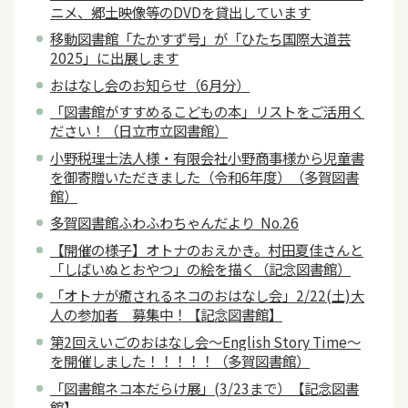
ニメ、郷土映像等のDVDを貸出しています
移動図書館「たかすず号」が「ひたち国際大道芸
2025」に出展します
おはなし会のお知らせ（6月分）
「図書館がすすめるこどもの本」リストをご活用く
ださい！（日立市立図書館）
小野税理士法人様・有限会社小野商事様から児童書
を御寄贈いただきました（令和6年度）（多賀図書
館）
多賀図書館ふわふわちゃんだより No.26
【開催の様子】オトナのおえかき。村田夏佳さんと
「しばいぬとおやつ」の絵を描く（記念図書館）
「オトナが癒されるネコのおはなし会」2/22(土)大
人の参加者 募集中！【記念図書館】
第2回えいごのおはなし会～English Story Time～
を開催しました！！！！！（多賀図書館）
「図書館ネコ本だらけ展」(3/23まで）【記念図書
館】