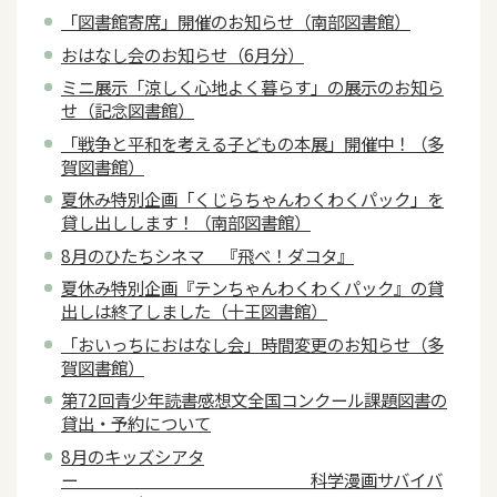
「図書館寄席」開催のお知らせ（南部図書館）
おはなし会のお知らせ（6月分）
ミニ展示「涼しく心地よく暮らす」の展示のお知ら
せ（記念図書館）
「戦争と平和を考える子どもの本展」開催中！（多
賀図書館）
夏休み特別企画「くじらちゃんわくわくパック」を
貸し出しします！（南部図書館）
8月のひたちシネマ 『飛べ！ダコタ』
夏休み特別企画『テンちゃんわくわくパック』の貸
出しは終了しました（十王図書館）
「おいっちにおはなし会」時間変更のお知らせ（多
賀図書館）
第72回青少年読書感想文全国コンクール課題図書の
貸出・予約について
8月のキッズシアタ
ー 科学漫画サバイバ