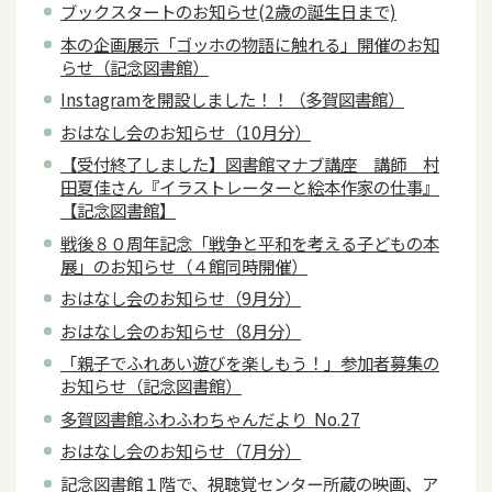
ブックスタートのお知らせ(2歳の誕生日まで)
本の企画展示「ゴッホの物語に触れる」開催のお知
らせ（記念図書館）
Instagramを開設しました！！（多賀図書館）
おはなし会のお知らせ（10月分）
【受付終了しました】図書館マナブ講座 講師 村
田夏佳さん『イラストレーターと絵本作家の仕事』
【記念図書館】
戦後８０周年記念「戦争と平和を考える子どもの本
展」のお知らせ（４館同時開催）
おはなし会のお知らせ（9月分）
おはなし会のお知らせ（8月分）
「親子でふれあい遊びを楽しもう！」参加者募集の
お知らせ（記念図書館）
多賀図書館ふわふわちゃんだより No.27
おはなし会のお知らせ（7月分）
記念図書館１階で、視聴覚センター所蔵の映画、ア