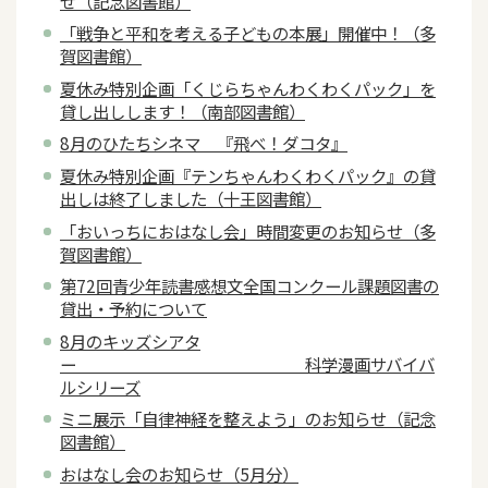
せ（記念図書館）
「戦争と平和を考える子どもの本展」開催中！（多
賀図書館）
夏休み特別企画「くじらちゃんわくわくパック」を
貸し出しします！（南部図書館）
8月のひたちシネマ 『飛べ！ダコタ』
夏休み特別企画『テンちゃんわくわくパック』の貸
出しは終了しました（十王図書館）
「おいっちにおはなし会」時間変更のお知らせ（多
賀図書館）
第72回青少年読書感想文全国コンクール課題図書の
貸出・予約について
8月のキッズシアタ
ー 科学漫画サバイバ
ルシリーズ
ミニ展示「自律神経を整えよう」のお知らせ（記念
図書館）
おはなし会のお知らせ（5月分）