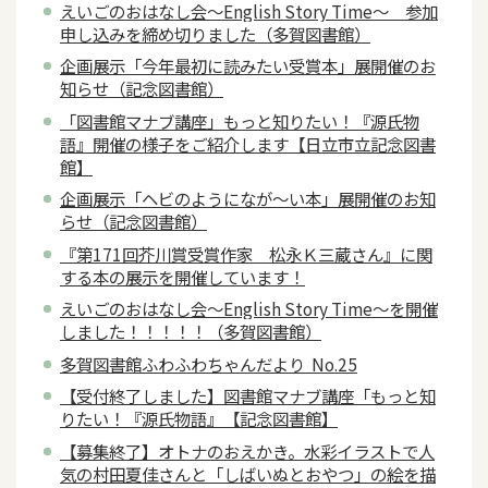
えいごのおはなし会～English Story Time～ 参加
申し込みを締め切りました（多賀図書館）
企画展示「今年最初に読みたい受賞本」展開催のお
知らせ（記念図書館）
「図書館マナブ講座」もっと知りたい！『源氏物
語』開催の様子をご紹介します【日立市立記念図書
館】
企画展示「ヘビのようになが～い本」展開催のお知
らせ（記念図書館）
『第171回芥川賞受賞作家 松永Ｋ三蔵さん』に関
する本の展示を開催しています！
えいごのおはなし会～English Story Time～を開催
しました！！！！！（多賀図書館）
多賀図書館ふわふわちゃんだより No.25
【受付終了しました】図書館マナブ講座「もっと知
りたい！『源氏物語』【記念図書館】
【募集終了】オトナのおえかき。水彩イラストで人
気の村田夏佳さんと「しばいぬとおやつ」の絵を描