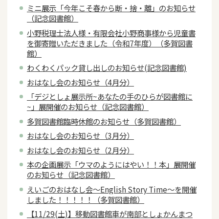
ミニ展示「今年こそ春から断・捨・離」のお知らせ
（記念図書館）
小野税理士法人様・有限会社小野商事様から児童書
を御寄贈いただきました（令和7年度）（多賀図書
館）
わくわくパック貸し出しのお知らせ(記念図書館)
おはなし会のお知らせ（4月分）
「デジとしょ展示所~あなたの手のひらが図書館に
~」展開催のお知らせ（記念図書館）
多賀図書館臨時休館のお知らせ（多賀図書館）
おはなし会のお知らせ（3月分）
おはなし会のお知らせ（2月分）
本の企画展示「ウマのようにはやい！！本」展開催
のお知らせ（記念図書館）
えいごのおはなし会～English Story Time～を開催
しました！！！！！（多賀図書館）
【11/29(土)】移動図書館車が南部としょかんまつ