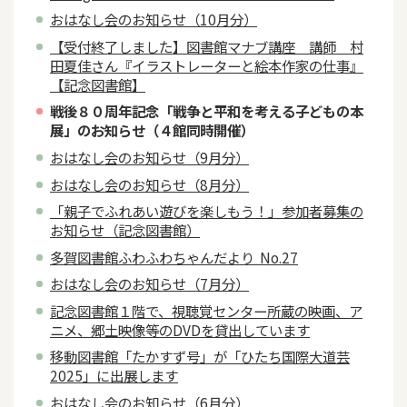
おはなし会のお知らせ（10月分）
【受付終了しました】図書館マナブ講座 講師 村
田夏佳さん『イラストレーターと絵本作家の仕事』
【記念図書館】
戦後８０周年記念「戦争と平和を考える子どもの本
展」のお知らせ（４館同時開催）
おはなし会のお知らせ（9月分）
おはなし会のお知らせ（8月分）
「親子でふれあい遊びを楽しもう！」参加者募集の
お知らせ（記念図書館）
多賀図書館ふわふわちゃんだより No.27
おはなし会のお知らせ（7月分）
記念図書館１階で、視聴覚センター所蔵の映画、ア
ニメ、郷土映像等のDVDを貸出しています
移動図書館「たかすず号」が「ひたち国際大道芸
2025」に出展します
おはなし会のお知らせ（6月分）