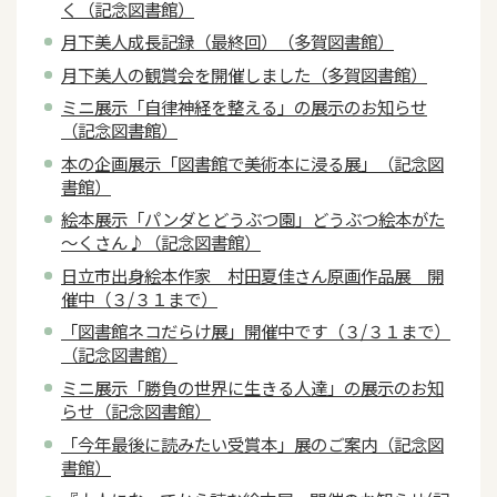
く（記念図書館）
月下美人成長記録（最終回）（多賀図書館）
月下美人の観賞会を開催しました（多賀図書館）
ミニ展示「自律神経を整える」の展示のお知らせ
（記念図書館）
本の企画展示「図書館で美術本に浸る展」（記念図
書館）
絵本展示「パンダとどうぶつ園」どうぶつ絵本がた
～くさん♪（記念図書館）
日立市出身絵本作家 村田夏佳さん原画作品展 開
催中（３/３１まで）
「図書館ネコだらけ展」開催中です（３/３１まで）
（記念図書館）
ミニ展示「勝負の世界に生きる人達」の展示のお知
らせ（記念図書館）
「今年最後に読みたい受賞本」展のご案内（記念図
書館）