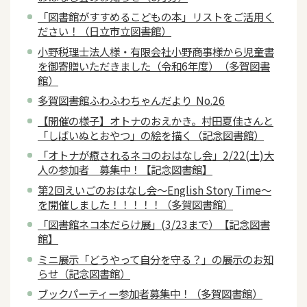
「図書館がすすめるこどもの本」リストをご活用く
ださい！（日立市立図書館）
小野税理士法人様・有限会社小野商事様から児童書
を御寄贈いただきました（令和6年度）（多賀図書
館）
多賀図書館ふわふわちゃんだより No.26
【開催の様子】オトナのおえかき。村田夏佳さんと
「しばいぬとおやつ」の絵を描く（記念図書館）
「オトナが癒されるネコのおはなし会」2/22(土)大
人の参加者 募集中！【記念図書館】
第2回えいごのおはなし会～English Story Time～
を開催しました！！！！！（多賀図書館）
「図書館ネコ本だらけ展」(3/23まで）【記念図書
館】
ミニ展示「どうやって自分を守る？」の展示のお知
らせ（記念図書館）
ブックパーティー参加者募集中！（多賀図書館）