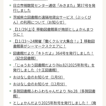
日立市視聴覚センター通信「みきまた」第37号を発
行しました
茨城県立図書館の遠隔地貸出サービス（ぶっくび
ん）の利用について（お知らせ）
【11/29(土)】移動図書館車が南部としょかんまつ
りに！
【11/23～24開催「働くクルマ大集合！」】移動図
書館車がシーマークスクエアに！
図書館だより「キトだよ」364号を発行しました！
（記念図書館）
「じゅうおう図書館だより(No.82)2025年秋号」を
発行しました（十王図書館）
おはなし会のお知らせ（1月分）
おはなし会のお知らせ（12月分）
多賀図書館ふわふわちゃんだより No.28（多賀図書
館）
としょかんだより2025年秋号を発行しました！（南