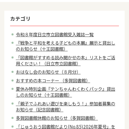
カテゴリ
令和８年度日立市立図書館受入雑誌一覧
『戦争と平和を考える子どもの本展』展示と貸出し
のお知らせ（十王図書館）
「図書館がすすめる読み聞かせの本」リストをご活
用ください！（日立市立図書館）
おはなし会のお知らせ（８月分）
おすすめの本コーナー （多賀図書館）
夏休み特別企画『テンちゃんわくわくパック』貸出
しのお知らせ（十王図書館）
「親子でふれあい遊びを楽しもう！」参加者募集の
お知らせ（記念図書館）
多賀図書館休館のお知らせ（多賀図書館）
「じゅうおう図書館だより(No.85)2026年夏号」を