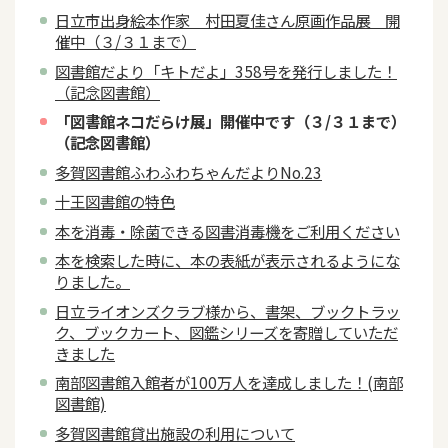
日立市出身絵本作家 村田夏佳さん原画作品展 開
催中（３/３１まで）
図書館だより「キトだよ」358号を発行しました！
（記念図書館）
「図書館ネコだらけ展」開催中です（３/３１まで）
（記念図書館）
多賀図書館ふわふわちゃんだよりNo.23
十王図書館の特色
本を消毒・除菌できる図書消毒機をご利用ください
本を検索した時に、本の表紙が表示されるようにな
りました。
日立ライオンズクラブ様から、書架、ブックトラッ
ク、ブックカート、図鑑シリーズを寄贈していただ
きました
南部図書館入館者が100万人を達成しました！(南部
図書館)
多賀図書館貸出施設の利用について