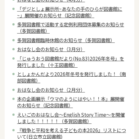
「デジとしょ展示所~あなたの手のひらが図書館に
~」展開催のお知らせ（記念図書館）
多賀図書館で活動する定例利用団体募集のお知らせ
（多賀図書館）
多賀図書館臨時休館のお知らせ（多賀図書館）
おはなし会のお知らせ（3月分）
「じゅうおう図書館だより(No.83)2026年冬号」を
発行しました（十王図書館）
としょかんだより2026年冬号を発行しました！（南
部図書館）
おはなし会のお知らせ（2月分）
本の企画展示「ウマのようにはやい！！本」展開催
のお知らせ（記念図書館）
えいごのおはなし会～English Story Time～を開催
しました！！！！！（多賀図書館）
『戦争と平和を考える子どもの本2026』リストにつ
いて(日立市立図書館)