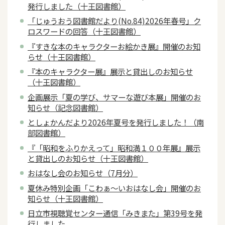
発行しました（十王図書館）
「じゅうおう図書館だより(No.84)2026年春号」ク
ロスワードの回答（十王図書館）
『すきな本のキャラクターお絵かき展』開催のお知
らせ（十王図書館）
『本のキャラクター展』展示と貸出しのお知らせ
（十王図書館）
企画展示「夏の学び、サマーな遊び本展」開催のお
知らせ（記念図書館）
としょかんだより2026年夏号を発行しました！（南
部図書館）
『「昭和をふりかえって」昭和満１００年展』展示
と貸出しのお知らせ（十王図書館）
おはなし会のお知らせ（7月分）
夏休み特別企画「こわぁ～いおはなし会」開催のお
知らせ（十王図書館）
日立市視聴覚センター通信「みきまた」第39号を発
行しました