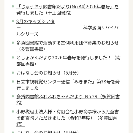
「じゅうおう図書館だより(No.84)2026年春号」を
発行しました（十王図書館）
8月のキッズシアタ
ー 科学漫画サバイバ
ルシリーズ
多賀図書館で活動する定例利用団体募集のお知らせ
（多賀図書館）
としょかんだより2026年春号を発行しました！（南
部図書館）
おはなし会のお知らせ（5月分）
日立市視聴覚センター通信「みきまた」第38号を発
行しました
多賀図書館ふわふわちゃんだより No.29（多賀図書
館）
小野税理士法人様・有限会社小野商事様から児童書
を御寄贈いただきました（令和7年度）（多賀図書
館）
おはなし会のお知らせ（4月分）