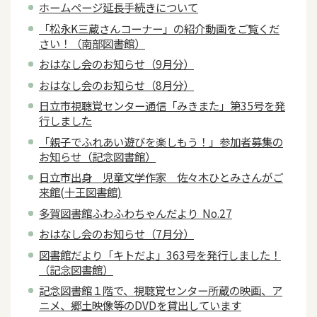
ホームページ延長手続きについて
「松永K三蔵さんコーナー」の紹介動画をご覧くだ
さい！（南部図書館）
おはなし会のお知らせ（9月分）
おはなし会のお知らせ（8月分）
日立市視聴覚センター通信「みきまた」第35号を発
行しました
「親子でふれあい遊びを楽しもう！」参加者募集の
お知らせ（記念図書館）
日立市出身 児童文学作家 佐々木ひとみさんがご
来館(十王図書館)
多賀図書館ふわふわちゃんだより No.27
おはなし会のお知らせ（7月分）
図書館だより「キトだよ」363号を発行しました！
（記念図書館）
記念図書館１階で、視聴覚センター所蔵の映画、ア
ニメ、郷土映像等のDVDを貸出しています