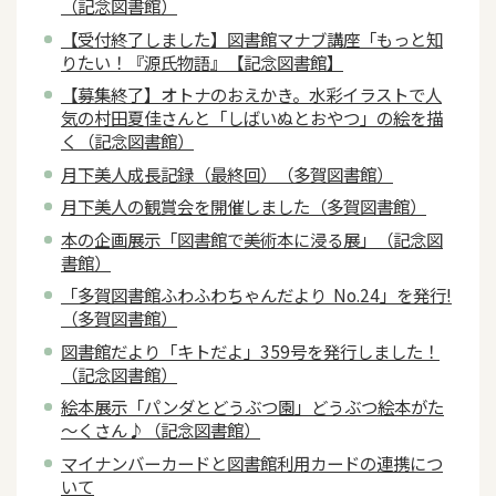
（記念図書館）
【受付終了しました】図書館マナブ講座「もっと知
りたい！『源氏物語』【記念図書館】
【募集終了】オトナのおえかき。水彩イラストで人
気の村田夏佳さんと「しばいぬとおやつ」の絵を描
く（記念図書館）
月下美人成長記録（最終回）（多賀図書館）
月下美人の観賞会を開催しました（多賀図書館）
本の企画展示「図書館で美術本に浸る展」（記念図
書館）
「多賀図書館ふわふわちゃんだより No.24」を発行!
（多賀図書館）
図書館だより「キトだよ」359号を発行しました！
（記念図書館）
絵本展示「パンダとどうぶつ園」どうぶつ絵本がた
～くさん♪（記念図書館）
マイナンバーカードと図書館利用カードの連携につ
いて