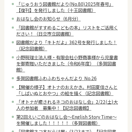
「じゅうおう図書館だより(No.80)2025年春号」
【復刊】を発行しました（十王図書館）
おはなし会のお知らせ（6月分）
「図書館がすすめるこどもの本」リストをご活用く
ださい！（日立市立図書館）
図書館だより「キトだよ」362号を発行しました！
（記念図書館）
小野税理士法人様・有限会社小野商事様から児童書
を御寄贈いただきました（令和6年度）（多賀図書
館）
多賀図書館ふわふわちゃんだより No.26
【開催の様子】オトナのおえかき。村田夏佳さんと
「しばいぬとおやつ」の絵を描く（記念図書館）
「オトナが癒されるネコのおはなし会」2/22(土)大
人の参加者 募集中！【記念図書館】
第2回えいごのおはなし会～English Story Time～
を開催しました！！！！！（多賀図書館）
「図書館ネコ本だらけ展」(3/23まで）【記念図書