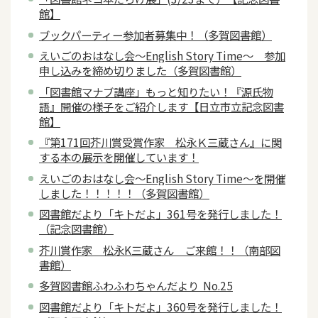
館】
ブックパーティー参加者募集中！（多賀図書館）
えいごのおはなし会～English Story Time～ 参加
申し込みを締め切りました（多賀図書館）
「図書館マナブ講座」もっと知りたい！『源氏物
語』開催の様子をご紹介します【日立市立記念図書
館】
『第171回芥川賞受賞作家 松永Ｋ三蔵さん』に関
する本の展示を開催しています！
えいごのおはなし会～English Story Time～を開催
しました！！！！！（多賀図書館）
図書館だより「キトだよ」361号を発行しました！
（記念図書館）
芥川賞作家 松永K三蔵さん ご来館！！（南部図
書館）
多賀図書館ふわふわちゃんだより No.25
図書館だより「キトだよ」360号を発行しました！