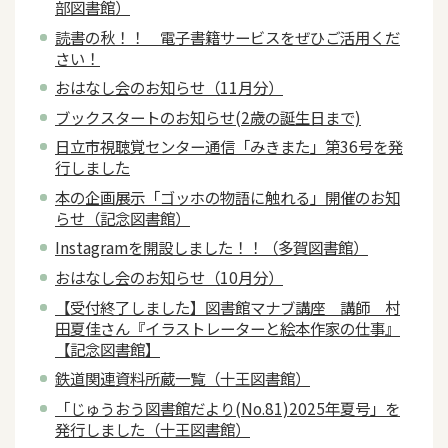
部図書館）
読書の秋！！ 電子書籍サービスをぜひご活用くだ
さい！
おはなし会のお知らせ（11月分）
ブックスタートのお知らせ(2歳の誕生日まで)
日立市視聴覚センター通信「みきまた」第36号を発
行しました
本の企画展示「ゴッホの物語に触れる」開催のお知
らせ（記念図書館）
Instagramを開設しました！！（多賀図書館）
おはなし会のお知らせ（10月分）
【受付終了しました】図書館マナブ講座 講師 村
田夏佳さん『イラストレーターと絵本作家の仕事』
【記念図書館】
鉄道関連資料所蔵一覧（十王図書館）
「じゅうおう図書館だより(No.81)2025年夏号」を
発行しました（十王図書館）