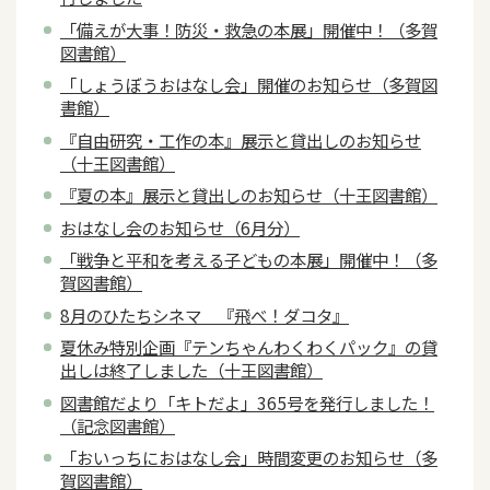
「備えが大事！防災・救急の本展」開催中！（多賀
図書館）
「しょうぼうおはなし会」開催のお知らせ（多賀図
書館）
『自由研究・工作の本』展示と貸出しのお知らせ
（十王図書館）
『夏の本』展示と貸出しのお知らせ（十王図書館）
おはなし会のお知らせ（6月分）
「戦争と平和を考える子どもの本展」開催中！（多
賀図書館）
8月のひたちシネマ 『飛べ！ダコタ』
夏休み特別企画『テンちゃんわくわくパック』の貸
出しは終了しました（十王図書館）
図書館だより「キトだよ」365号を発行しました！
（記念図書館）
「おいっちにおはなし会」時間変更のお知らせ（多
賀図書館）