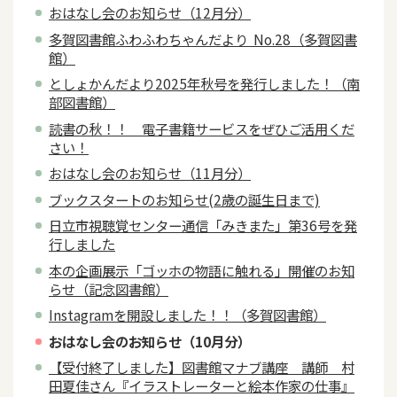
おはなし会のお知らせ（12月分）
多賀図書館ふわふわちゃんだより No.28（多賀図書
館）
としょかんだより2025年秋号を発行しました！（南
部図書館）
読書の秋！！ 電子書籍サービスをぜひご活用くだ
さい！
おはなし会のお知らせ（11月分）
ブックスタートのお知らせ(2歳の誕生日まで)
日立市視聴覚センター通信「みきまた」第36号を発
行しました
本の企画展示「ゴッホの物語に触れる」開催のお知
らせ（記念図書館）
Instagramを開設しました！！（多賀図書館）
おはなし会のお知らせ（10月分）
【受付終了しました】図書館マナブ講座 講師 村
田夏佳さん『イラストレーターと絵本作家の仕事』