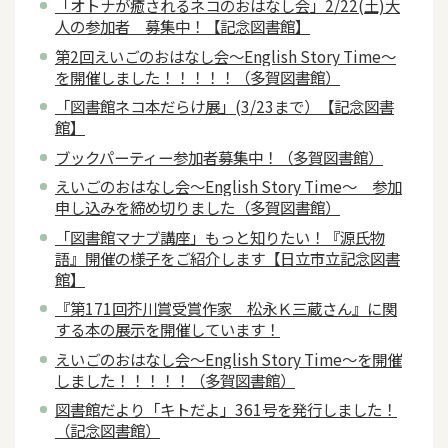
「オトナが癒されるネコのおはなし会」2/22(土)大
人の参加者 募集中！【記念図書館】
第2回えいごのおはなし会～English Story Time～
を開催しました！！！！！（多賀図書館）
「図書館ネコ本だらけ展」(3/23まで）【記念図書
館】
ブックパーティー参加者募集中！（多賀図書館）
えいごのおはなし会～English Story Time～ 参加
申し込みを締め切りました（多賀図書館）
「図書館マナブ講座」もっと知りたい！『源氏物
語』開催の様子をご紹介します【日立市立記念図書
館】
『第171回芥川賞受賞作家 松永Ｋ三蔵さん』に関
する本の展示を開催しています！
えいごのおはなし会～English Story Time～を開催
しました！！！！！（多賀図書館）
図書館だより「キトだよ」361号を発行しました！
（記念図書館）