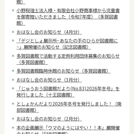
館）
小野税理士法人様・有限会社小野商事様から児童書
を御寄贈いただきました（令和7年度）（多賀図書
館）
おはなし会のお知らせ（4月分）
「デジとしょ展示所~あなたの手のひらが図書館に
~」展開催のお知らせ（記念図書館）
多賀図書館で活動する定例利用団体募集のお知らせ
（多賀図書館）
多賀図書館臨時休館のお知らせ（多賀図書館）
おはなし会のお知らせ（3月分）
「じゅうおう図書館だより(No.83)2026年冬号」を
発行しました（十王図書館）
としょかんだより2026年冬号を発行しました！（南
部図書館）
おはなし会のお知らせ（2月分）
本の企画展示「ウマのようにはやい！！本」展開催
のお知らせ（記念図書館）