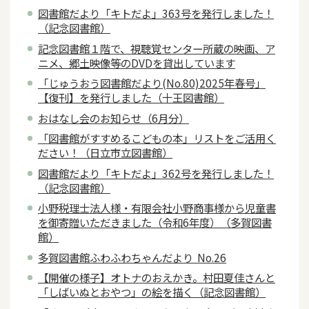
図書館だより「キトだよ」363号を発行しました！
（記念図書館）
記念図書館１階で、視聴覚センター所蔵の映画、ア
ニメ、郷土映像等のDVDを貸出しています
「じゅうおう図書館だより(No.80)2025年春号」
【復刊】を発行しました（十王図書館）
おはなし会のお知らせ（6月分）
「図書館がすすめるこどもの本」リストをご活用く
ださい！（日立市立図書館）
図書館だより「キトだよ」362号を発行しました！
（記念図書館）
小野税理士法人様・有限会社小野商事様から児童書
を御寄贈いただきました（令和6年度）（多賀図書
館）
多賀図書館ふわふわちゃんだより No.26
【開催の様子】オトナのおえかき。村田夏佳さんと
「しばいぬとおやつ」の絵を描く（記念図書館）