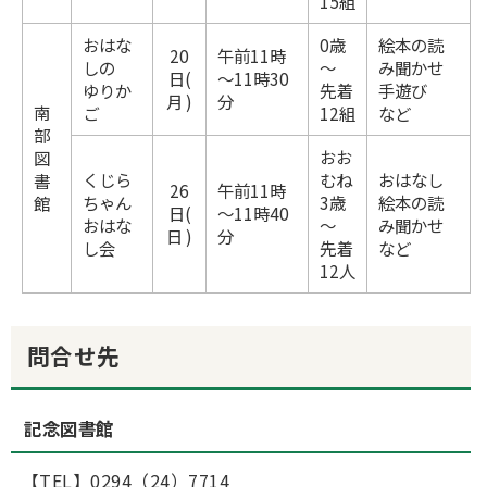
15組
おはな
0歳
絵本の読
20
午前11時
しの
～
み聞かせ
日(
～11時30
ゆりか
先着
手遊び
月 )
分
南
ご
12組
など
部
おお
図
くじら
むね
おはなし
書
26
午前11時
ちゃん
3歳
絵本の読
館
日(
～11時40
おはな
～
み聞かせ
日 )
分
し会
先着
など
12人
問合せ先
記念図書館
【TEL】0294（24）7714