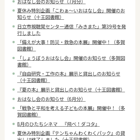
おはなし会のお知らせ（7月分）
夏休み特別企画「こわぁ～いおはなし会」開催のお
知らせ（十王図書館）
日立市視聴覚センター通信「みきまた」第39号を発
行しました
「備えが大事！防災・救急の本展」開催中！（多賀
図書館）
「しょうぼうおはなし会」開催のお知らせ（多賀図
書館）
『自由研究・工作の本』展示と貸出しのお知らせ
（十王図書館）
『夏の本』展示と貸出しのお知らせ（十王図書館）
おはなし会のお知らせ（6月分）
「戦争と平和を考える子どもの本展」開催中！（多
賀図書館）
8月のひたちシネマ 『飛べ！ダコタ』
夏休み特別企画『テンちゃんわくわくパック』の貸
出しは終了しました（十王図書館）