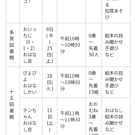
コ！
る
知育あそ
び
おいっ
9日
多
ちに
( 木
0歳
絵本の読
賀
午前10時
（0・
)
～
み聞かせ
図
～10時30
1・2）
25
先着
手遊び
書
分
おはな
日(
50人
など
館
し会
土 )
ぴよぴ
0歳
絵本の読
28
午前10時
よ
～
み聞かせ
日(
～10時30
おはな
先着
手遊び
火 )
分
十
しかい
15組
など
王
おお
図
テンち
11
むね
おはなし
書
午前11時
ゃん
日
3歳
絵本の読
館
～11時30
おはな
(土
～
み聞かせ
分
し会
)
先着
など