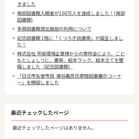
きました
南部図書館入館者が100万人を達成しました！(南部
図書館)
多賀図書館貸出施設の利用について
記念図書館 1階に「くつろぎ読書席」が誕生しまし
た！
株式会社 茨城環境企業様からの寄附金により、こど
もとしょしつに、書架、絵本ラック、絵本立てを整
備しました（記念図書館）
「日立市名誉市民 瀬谷義彦氏寄贈図書展示コーナ
ー」を開設しました
最近チェックしたページ
最近チェックしたページはありません。