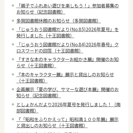
「親子でふれあい遊びを楽しもう！」参加者募集の
お知らせ（記念図書館）
多賀図書館休館のお知らせ（多賀図書館）
「じゅうおう図書館だより(No.85)2026年夏号」を
発行しました（十王図書館）
「じゅうおう図書館だより(No.84)2026年春号」ク
ロスワードの回答（十王図書館）
『すきな本のキャラクターお絵かき展』開催のお知
らせ（十王図書館）
『本のキャラクター展』展示と貸出しのお知らせ
（十王図書館）
企画展示「夏の学び、サマーな遊び本展」開催のお
知らせ（記念図書館）
としょかんだより2026年夏号を発行しました！（南
部図書館）
『「昭和をふりかえって」昭和満１００年展』展示
と貸出しのお知らせ（十王図書館）