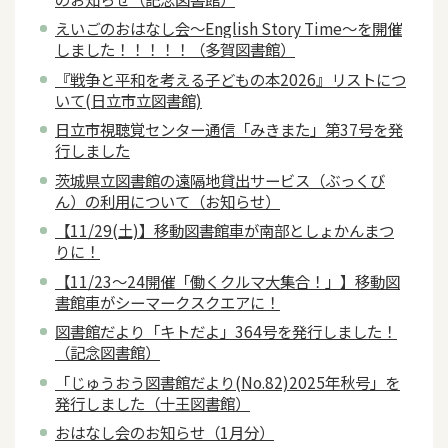
えいごのおはなし会～English Story Time～を開催
しました！！！！！（多賀図書館）
『戦争と平和を考える子どもの本2026』リストにつ
いて(日立市立図書館)
日立市視聴覚センター通信「みきまた」第37号を発
行しました
茨城県立図書館の遠隔地貸出サービス（ぶっくび
ん）の利用について（お知らせ）
【11/29(土)】移動図書館車が南部としょかんまつ
りに！
【11/23～24開催「働くクルマ大集合！」】移動図
書館車がシーマークスクエアに！
図書館だより「キトだよ」364号を発行しました！
（記念図書館）
「じゅうおう図書館だより(No.82)2025年秋号」を
発行しました（十王図書館）
おはなし会のお知らせ（1月分）