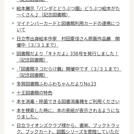
絵本展示「パンダとどうぶつ園」どうぶつ絵本がた
～くさん♪（記念図書館）
マイナンバーカードと図書館利用カードの連携につ
いて
日立市出身絵本作家 村田夏佳さん原画作品展 開
催中（３/３１まで）
図書館だより「キトだよ」358号を発行しました！
（記念図書館）
「図書館ネコだらけ展」開催中です（３/３１まで）
（記念図書館）
多賀図書館ふわふわちゃんだよりNo.23
十王図書館の特色
本を消毒・除菌できる図書消毒機をご利用ください
本を検索した時に、本の表紙が表示されるようにな
りました。
日立ライオンズクラブ様から、書架、ブックトラッ
ク、ブックカート、図鑑シリーズを寄贈していただ