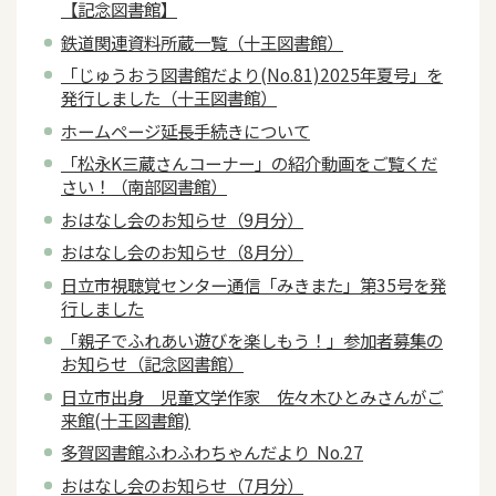
【記念図書館】
鉄道関連資料所蔵一覧（十王図書館）
「じゅうおう図書館だより(No.81)2025年夏号」を
発行しました（十王図書館）
ホームページ延長手続きについて
「松永K三蔵さんコーナー」の紹介動画をご覧くだ
さい！（南部図書館）
おはなし会のお知らせ（9月分）
おはなし会のお知らせ（8月分）
日立市視聴覚センター通信「みきまた」第35号を発
行しました
「親子でふれあい遊びを楽しもう！」参加者募集の
お知らせ（記念図書館）
日立市出身 児童文学作家 佐々木ひとみさんがご
来館(十王図書館)
多賀図書館ふわふわちゃんだより No.27
おはなし会のお知らせ（7月分）