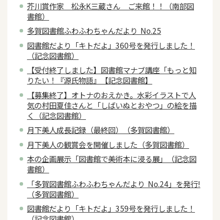
芥川賞作家 松永K三蔵さん ご来館！！（南部図
書館）
多賀図書館ふわふわちゃんだより No.25
図書館だより「キトだよ」360号を発行しました！
（記念図書館）
【受付終了しました】図書館マナブ講座「もっと知
りたい！『源氏物語』【記念図書館】
【募集終了】オトナのおえかき。水彩イラストで人
気の村田夏佳さんと「しばいぬとおやつ」の絵を描
く（記念図書館）
月下美人成長記録（最終回）（多賀図書館）
月下美人の観賞会を開催しました（多賀図書館）
本の企画展示「図書館で美術本に浸る展」（記念図
書館）
「多賀図書館ふわふわちゃんだより No.24」を発行!
（多賀図書館）
図書館だより「キトだよ」359号を発行しました！
（記念図書館）