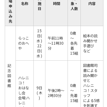
場
名称
施
時間
象・
内容
申
日
人数
込
み
先
15
0歳
日(
絵本の読
らっこ
午前11時
～
水 )
み聞かせ
のおへ
～11時30
各先
22
手遊び
や
分
着
日(
など
15組
水 )
図書館司
記
書による
念
読み聞か
図
ハレニ
せと
書
コ！
0歳
ハレニ
館
おはな
9日
午後2時～
～
コ！スタ
し会
( 木
2時30分
先着
ッフ
会場:ハ
)
15組
による5感
レニ
を刺激す