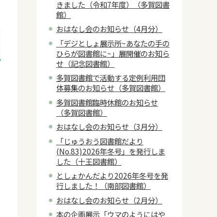
きました（令和7年度）（多賀図書
館）
おはなし会のお知らせ（4月分）
「デジとしょ展示所~あなたの手の
ひらが図書館に~」展開催のお知ら
せ（記念図書館）
多賀図書館で活動する定例利用団
体募集のお知らせ（多賀図書館）
多賀図書館臨時休館のお知らせ
（多賀図書館）
おはなし会のお知らせ（3月分）
「じゅうおう図書館だより
(No.83)2026年冬号」を発行しま
した（十王図書館）
としょかんだより2026年冬号を発
行しました！（南部図書館）
おはなし会のお知らせ（2月分）
本の企画展示「ウマのようにはや