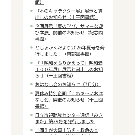
館）
『本のキャラクター展』展示と貸
出しのお知らせ（十王図書館）
企画展示「夏の学び、サマーな遊
び本展」開催のお知らせ（記念図
書館）
としょかんだより2026年夏号を発
行しました！（南部図書館）
『「昭和をふりかえって」昭和満
１００年展』展示と貸出しのお知
らせ（十王図書館）
おはなし会のお知らせ（7月分）
夏休み特別企画「こわぁ～いおは
なし会」開催のお知らせ（十王図
書館）
日立市視聴覚センター通信「みき
また」第39号を発行しました
「備えが大事！防災・救急の本