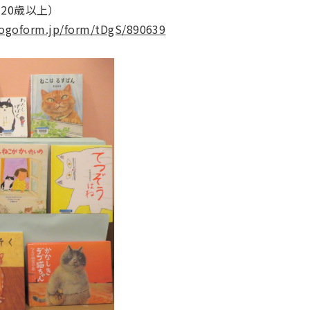
20歳以上）
/logoform.jp/form/tDgS/890639