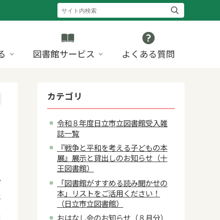
る
図書館サービス
よくある質問
カテゴリ
令和８年度日立市立図書館受入雑
誌一覧
『戦争と平和を考える子どもの本
展』展示と貸出しのお知らせ（十
王図書館）
「図書館がすすめる読み聞かせの
本」リストをご活用ください！
2
（日立市立図書館）
おはなし会のお知らせ（８月分）