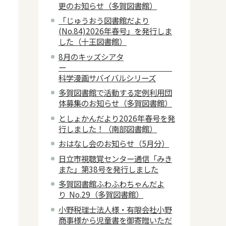
更のお知らせ（多賀図書館）
「じゅうおう図書館だより
(No.84)2026年春号」を発行しま
した（十王図書館）
8月のキッズシアタ
ー
科学漫画サバイバルシリーズ
多賀図書館で活動する定例利用団
体募集のお知らせ（多賀図書館）
としょかんだより2026年春号を発
行しました！（南部図書館）
おはなし会のお知らせ（5月分）
日立市視聴覚センター通信「みき
また」第38号を発行しました
多賀図書館ふわふわちゃんだよ
り No.29（多賀図書館）
小野税理士法人様・有限会社小野
商事様から児童書を御寄贈いただ