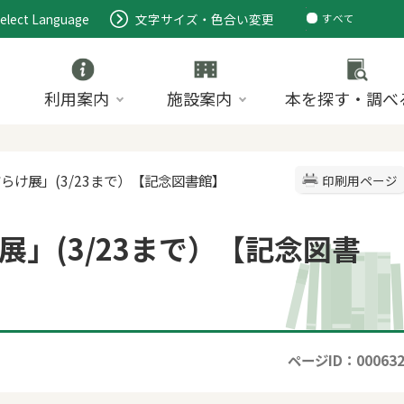
elect Language
文字サイズ・色合い変更
すべて
ページ
PDF
ID
利用案内
施設案内
本を探す・調べ
だらけ展」(3/23まで）【記念図書館】
印刷用ページ
」(3/23まで）【記念図書
ページID：00063