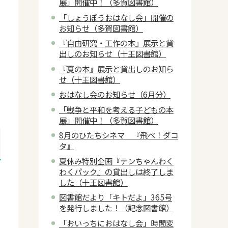
展」開催中！（多賀図書館）
「しょうぼうおはなし会」開催の
お知らせ（多賀図書館）
『自由研究・工作の本』展示と貸
出しのお知らせ（十王図書館）
『夏の本』展示と貸出しのお知ら
せ（十王図書館）
おはなし会のお知らせ（6月分）
「戦争と平和を考える子どもの本
展」開催中！（多賀図書館）
8月のひたちシネマ 『飛べ！ダコ
タ』
夏休み特別企画『テンちゃんわく
わくパック』の貸出しは終了しま
した（十王図書館）
図書館だより「キトだよ」365号
を発行しました！（記念図書館）
「おいっちにおはなし会」時間変