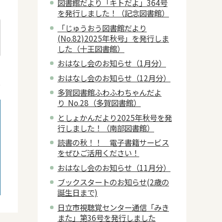
図書館だより「キトだよ」364号
を発行しました！（記念図書館）
「じゅうおう図書館だより
(No.82)2025年秋号」を発行しま
した（十王図書館）
おはなし会のお知らせ（1月分）
日
おはなし会のお知らせ（12月分）
8
多賀図書館ふわふわちゃんだよ
り No.28（多賀図書館）
としょかんだより2025年秋号を発
行しました！（南部図書館）
読書の秋！！ 電子書籍サービス
をぜひご活用ください！
おはなし会のお知らせ（11月分）
ブックスタートのお知らせ(2歳の
誕生日まで)
日立市視聴覚センター通信「みき
また」第36号を発行しました