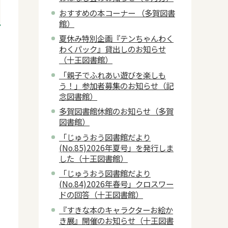
おすすめの本コーナー （多賀図書
館）
夏休み特別企画『テンちゃんわく
わくパック』貸出しのお知らせ
（十王図書館）
「親子でふれあい遊びを楽しも
う！」参加者募集のお知らせ（記
念図書館）
多賀図書館休館のお知らせ（多賀
図書館）
「じゅうおう図書館だより
(No.85)2026年夏号」を発行しま
した（十王図書館）
「じゅうおう図書館だより
(No.84)2026年春号」クロスワー
ドの回答（十王図書館）
『すきな本のキャラクターお絵か
き展』開催のお知らせ（十王図書