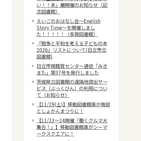
い！！本」展開催のお知らせ（記
念図書館）
えいごのおはなし会～English
Story Time～を開催しまし
た！！！！！（多賀図書館）
『戦争と平和を考える子どもの本
2026』リストについて(日立市立
図書館)
日立市視聴覚センター通信「みき
また」第37号を発行しました
茨城県立図書館の遠隔地貸出サー
ビス（ぶっくびん）の利用につい
て（お知らせ）
【11/29(土)】移動図書館車が南部
としょかんまつりに！
【11/23～24開催「働くクルマ大
集合！」】移動図書館車がシーマ
ークスクエアに！