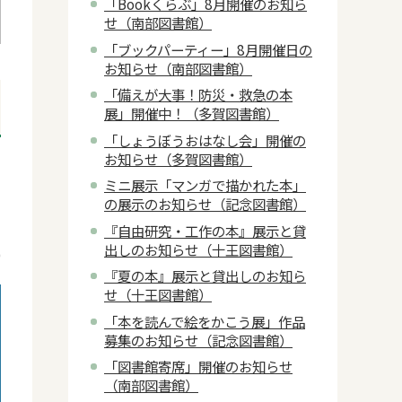
「Bookくらぶ」8月開催のお知ら
せ（南部図書館）
「ブックパーティー」8月開催日の
お知らせ（南部図書館）
「備えが大事！防災・救急の本
展」開催中！（多賀図書館）
「しょうぼうおはなし会」開催の
お知らせ（多賀図書館）
ミニ展示「マンガで描かれた本」
の展示のお知らせ（記念図書館）
『自由研究・工作の本』展示と貸
日
出しのお知らせ（十王図書館）
0
『夏の本』展示と貸出しのお知ら
せ（十王図書館）
「本を読んで絵をかこう展」作品
募集のお知らせ（記念図書館）
「図書館寄席」開催のお知らせ
（南部図書館）