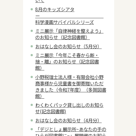
いて
8月のキッズシアタ
ー
科学漫画サバイバルシリーズ
ミニ展示「自律神経を整えよう」
のお知らせ（記念図書館）
おはなし会のお知らせ（5月分）
ミニ展示「今年こそ春から断・
捨・離」のお知らせ（記念図書
館）
小野税理士法人様・有限会社小野
商事様から児童書を御寄贈いただ
きました（令和7年度）（多賀図書
館）
わくわくパック貸し出しのお知ら
せ(記念図書館)
おはなし会のお知らせ（4月分）
「デジとしょ展示所~あなたの手の
ひらが図書館に~」展開催のお知ら