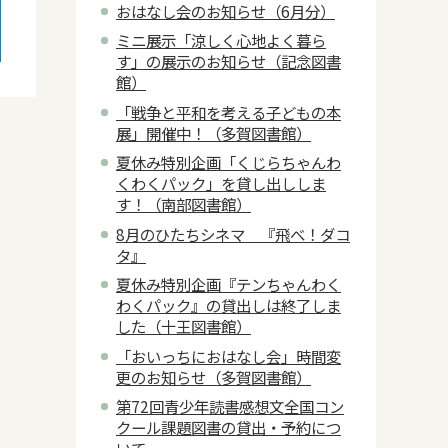
おはなし会のお知らせ（6月分）
ミニ展示「涼しく心地よく暮ら
す」の展示のお知らせ（記念図書
館）
「戦争と平和を考える子どもの本
展」開催中！（多賀図書館）
夏休み特別企画「くじらちゃんわ
くわくパック」を貸し出ししま
す！（南部図書館）
8月のひたちシネマ 『飛べ！ダコ
タ』
夏休み特別企画『テンちゃんわく
わくパック』の貸出しは終了しま
した（十王図書館）
「おいっちにおはなし会」時間変
更のお知らせ（多賀図書館）
第72回青少年読書感想文全国コン
クール課題図書の貸出・予約につ