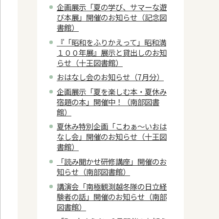
企画展示「夏の学び、サマーな遊
び本展」開催のお知らせ（記念図
書館）
『「昭和をふりかえって」昭和満
１００年展』展示と貸出しのお知
らせ（十王図書館）
おはなし会のお知らせ（7月分）
企画展示「夏を楽しむ本・夏休み
宿題の本」開催中！（南部図書
館）
夏休み特別企画「こわぁ～いおは
なし会」開催のお知らせ（十王図
書館）
「読み聞かせ研修講座」開催のお
知らせ（南部図書館）
講演会「南極観測越冬隊の日立経
験者の話」開催のお知らせ（南部
図書館）