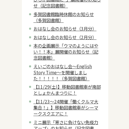
せ（記念図書館）
多賀図書館臨時休館のお知らせ
（多賀図書館）
おはなし会のお知らせ（3月分）
おはなし会のお知らせ（2月分）
本の企画展示「ウマのようにはや
い！！本」展開催のお知らせ（記
念図書館）
えいごのおはなし会～English
Story Time～を開催しまし
た！！！！！（多賀図書館）
【11/29(土)】移動図書館車が南部
としょかんまつりに！
【11/23～24開催「働くクルマ大
集合！」】移動図書館車がシーマ
ークスクエアに！
ミニ展示「寒さに負けない免疫力
アップ」のお知らせ（記念図書