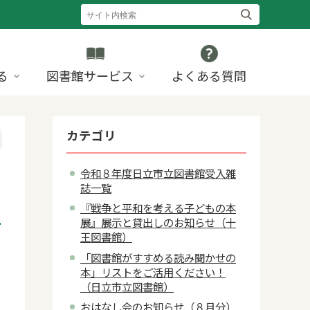
る
図書館サービス
よくある質問
カテゴリ
令和８年度日立市立図書館受入雑
誌一覧
『戦争と平和を考える子どもの本
展』展示と貸出しのお知らせ（十
王図書館）
5
「図書館がすすめる読み聞かせの
本」リストをご活用ください！
（日立市立図書館）
おはなし会のお知らせ（８月分）