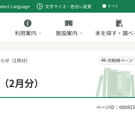
elect Language
文字サイズ・色合い変更
すべて
ページ
PDF
ID
利用案内
施設案内
本を探す・調べ
知らせ（2月分）
印刷用ページ
（2月分）
ページID：00091
。