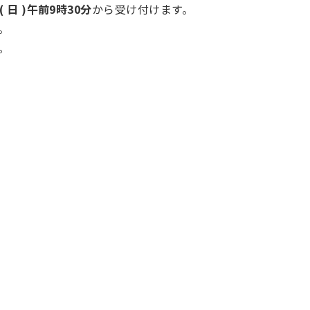
( 日 )午前9時30分
から受け付けます。
。
。