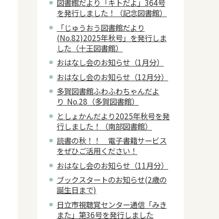
図書館だより「キトだよ」364号
を発行しました！（記念図書館）
「じゅうおう図書館だより
(No.82)2025年秋号」を発行しま
した（十王図書館）
おはなし会のお知らせ（1月分）
おはなし会のお知らせ（12月分）
多賀図書館ふわふわちゃんだよ
り No.28（多賀図書館）
としょかんだより2025年秋号を発
行しました！（南部図書館）
読書の秋！！ 電子書籍サービス
をぜひご活用ください！
おはなし会のお知らせ（11月分）
ブックスタートのお知らせ(2歳の
誕生日まで)
日立市視聴覚センター通信「みき
また」第36号を発行しました