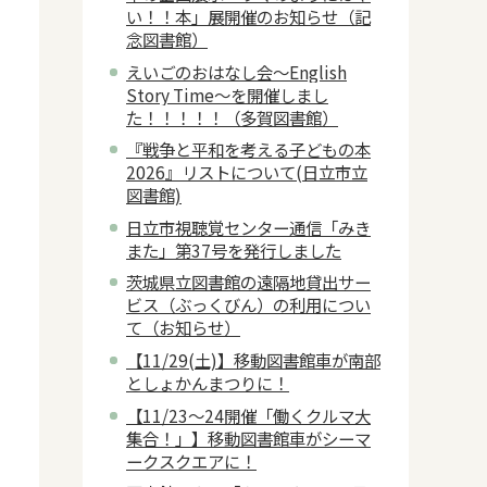
い！！本」展開催のお知らせ（記
念図書館）
えいごのおはなし会～English
Story Time～を開催しまし
た！！！！！（多賀図書館）
『戦争と平和を考える子どもの本
2026』リストについて(日立市立
図書館)
日立市視聴覚センター通信「みき
また」第37号を発行しました
茨城県立図書館の遠隔地貸出サー
ビス（ぶっくびん）の利用につい
て（お知らせ）
【11/29(土)】移動図書館車が南部
としょかんまつりに！
【11/23～24開催「働くクルマ大
集合！」】移動図書館車がシーマ
ークスクエアに！