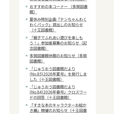
おすすめの本コーナー （多賀図書
館）
夏休み特別企画『テンちゃんわく
わくパック』貸出しのお知らせ
（十王図書館）
「親子でふれあい遊びを楽しも
う！」参加者募集のお知らせ（記
念図書館）
多賀図書館休館のお知らせ（多賀
図書館）
「じゅうおう図書館だより
(No.85)2026年夏号」を発行しま
した（十王図書館）
「じゅうおう図書館だより
(No.84)2026年春号」クロスワー
ドの回答（十王図書館）
『すきな本のキャラクターお絵か
き展』開催のお知らせ（十王図書