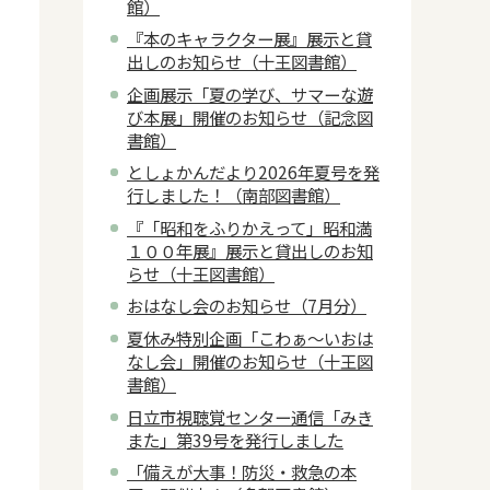
館）
『本のキャラクター展』展示と貸
出しのお知らせ（十王図書館）
企画展示「夏の学び、サマーな遊
び本展」開催のお知らせ（記念図
書館）
としょかんだより2026年夏号を発
行しました！（南部図書館）
『「昭和をふりかえって」昭和満
１００年展』展示と貸出しのお知
らせ（十王図書館）
おはなし会のお知らせ（7月分）
夏休み特別企画「こわぁ～いおは
なし会」開催のお知らせ（十王図
書館）
日立市視聴覚センター通信「みき
また」第39号を発行しました
「備えが大事！防災・救急の本