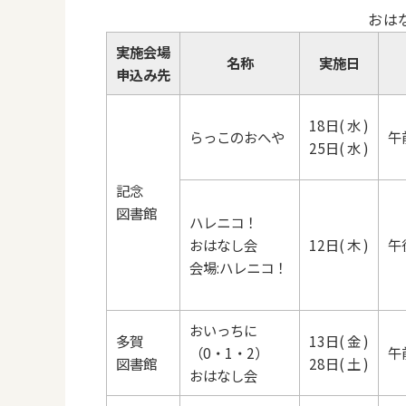
おは
実施会場
名称
実施日
申込み先
18日( 水 )
らっこのおへや
午
25日( 水 )
記念
図書館
ハレニコ！
おはなし会
12日( 木 )
午
会場:ハレニコ！
おいっちに
多賀
13日( 金 )
（0・1・2）
午
図書館
28日( 土 )
おはなし会