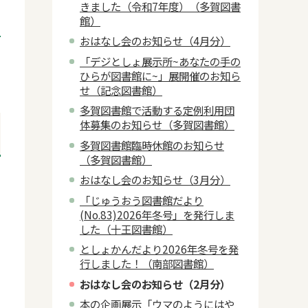
きました（令和7年度）（多賀図書
館）
おはなし会のお知らせ（4月分）
「デジとしょ展示所~あなたの手の
ひらが図書館に~」展開催のお知ら
せ（記念図書館）
多賀図書館で活動する定例利用団
体募集のお知らせ（多賀図書館）
多賀図書館臨時休館のお知らせ
（多賀図書館）
おはなし会のお知らせ（3月分）
「じゅうおう図書館だより
(No.83)2026年冬号」を発行しま
した（十王図書館）
としょかんだより2026年冬号を発
行しました！（南部図書館）
おはなし会のお知らせ（2月分）
本の企画展示「ウマのようにはや