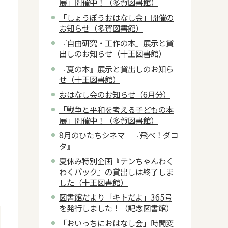
展」開催中！（多賀図書館）
「しょうぼうおはなし会」開催の
お知らせ（多賀図書館）
『自由研究・工作の本』展示と貸
出しのお知らせ（十王図書館）
『夏の本』展示と貸出しのお知ら
せ（十王図書館）
おはなし会のお知らせ（6月分）
「戦争と平和を考える子どもの本
展」開催中！（多賀図書館）
8月のひたちシネマ 『飛べ！ダコ
タ』
夏休み特別企画『テンちゃんわく
わくパック』の貸出しは終了しま
した（十王図書館）
図書館だより「キトだよ」365号
を発行しました！（記念図書館）
「おいっちにおはなし会」時間変