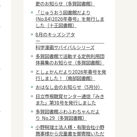
更のお知らせ（多賀図書館）
「じゅうおう図書館だより
(No.84)2026年春号」を発行しま
した（十王図書館）
8月のキッズシアタ
ー
科学漫画サバイバルシリーズ
多賀図書館で活動する定例利用団
体募集のお知らせ（多賀図書館）
としょかんだより2026年春号を発
行しました！（南部図書館）
おはなし会のお知らせ（5月分）
日立市視聴覚センター通信「みき
また」第38号を発行しました
多賀図書館ふわふわちゃんだよ
り No.29（多賀図書館）
小野税理士法人様・有限会社小野
商事様から児童書を御寄贈いただ