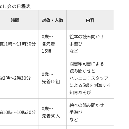
なし会の日程表
時間
対象・人数
内容
0歳～
絵本の読み聞かせ
前11時～11時30分
各先着
手遊び
15組
など
図書館司書による
読み聞かせと
0歳～
後2時～2時30分
ハレニコ！スタッフ
先着15組
による5感を刺激する
知育あそび
絵本の読み聞かせ
0歳～
前10時～10時30分
手遊び
先着50人
など