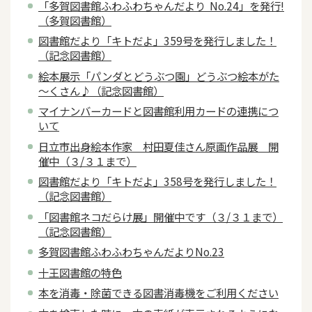
「多賀図書館ふわふわちゃんだより No.24」を発行!
（多賀図書館）
図書館だより「キトだよ」359号を発行しました！
（記念図書館）
絵本展示「パンダとどうぶつ園」どうぶつ絵本がた
～くさん♪（記念図書館）
マイナンバーカードと図書館利用カードの連携につ
いて
日立市出身絵本作家 村田夏佳さん原画作品展 開
催中（３/３１まで）
図書館だより「キトだよ」358号を発行しました！
（記念図書館）
「図書館ネコだらけ展」開催中です（３/３１まで）
（記念図書館）
多賀図書館ふわふわちゃんだよりNo.23
十王図書館の特色
本を消毒・除菌できる図書消毒機をご利用ください