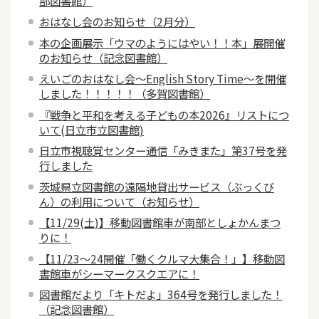
部図書館）
おはなし会のお知らせ（2月分）
本の企画展示「ウマのようにはやい！！本」展開催
のお知らせ（記念図書館）
えいごのおはなし会～English Story Time～を開催
しました！！！！！（多賀図書館）
『戦争と平和を考える子どもの本2026』リストにつ
いて(日立市立図書館)
日立市視聴覚センター通信「みきまた」第37号を発
行しました
茨城県立図書館の遠隔地貸出サービス（ぶっくび
ん）の利用について（お知らせ）
【11/29(土)】移動図書館車が南部としょかんまつ
りに！
【11/23～24開催「働くクルマ大集合！」】移動図
書館車がシーマークスクエアに！
図書館だより「キトだよ」364号を発行しました！
（記念図書館）