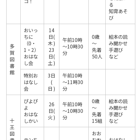
コ！
る
知育あそ
び
おいっ
14
ちに
日(
0歳
絵本の読
午前10時
（0・
木 )
～
み聞かせ
多
～10時30
1・2）
23
先着
手遊び
賀
分
おはな
日(
50人
など
図
し会
土 )
書
館
特別お
3日
午前10時
はなし
(
～11時30
会
日 )
分
ぴよぴ
0歳
絵本の読
26
午前10時
よ
～
み聞かせ
日(
～10時30
おはな
先着
手遊び
火 )
分
十
しかい
15組
など
王
おお
図
テンち
むね
おはなし