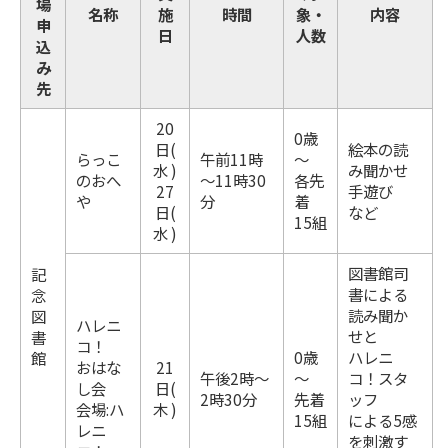
場
名称
施
時間
象・
内容
申
日
人数
込
み
先
20
0歳
日(
絵本の読
らっこ
午前11時
～
水 )
み聞かせ
のおへ
～11時30
各先
27
手遊び
や
分
着
日(
など
15組
水 )
図書館司
記
書による
念
読み聞か
図
ハレニ
せと
書
コ！
0歳
ハレニ
館
おはな
21
午後2時～
～
コ！スタ
し会
日(
2時30分
先着
ッフ
会場:ハ
木 )
15組
による5感
レニ
を刺激す