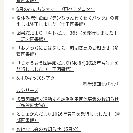
賀図書館）
8月のひたちシネマ 『飛べ！ダコタ』
夏休み特別企画『テンちゃんわくわくパック』の貸
出しは終了しました（十王図書館）
図書館だより「キトだよ」365号を発行しました！
（記念図書館）
「おいっちにおはなし会」時間変更のお知らせ（多
賀図書館）
「じゅうおう図書館だより(No.84)2026年春号」を
発行しました（十王図書館）
8月のキッズシアタ
ー 科学漫画サバイバ
ルシリーズ
多賀図書館で活動する定例利用団体募集のお知らせ
（多賀図書館）
としょかんだより2026年春号を発行しました！（南
部図書館）
おはなし会のお知らせ（5月分）