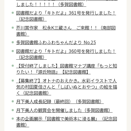
しました！！！！！（多賀図書館）
図書館だより「キトだよ」361号を発行しました！
（記念図書館）
芥川賞作家 松永K三蔵さん ご来館！！（南部図
書館）
多賀図書館ふわふわちゃんだより No.25
図書館だより「キトだよ」360号を発行しました！
（記念図書館）
【受付終了しました】図書館マナブ講座「もっと知
りたい！『源氏物語』【記念図書館】
【募集終了】オトナのおえかき。水彩イラストで人
気の村田夏佳さんと「しばいぬとおやつ」の絵を描
く（記念図書館）
月下美人成長記録（最終回）（多賀図書館）
月下美人の観賞会を開催しました（多賀図書館）
本の企画展示「図書館で美術本に浸る展」（記念図
書館）