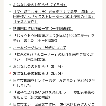
おはなし会のお知らせ（10月分）
【受付終了しました】図書館マナブ講座 講師 村
田夏佳さん『イラストレーターと絵本作家の仕事』
【記念図書館】
鉄道関連資料所蔵一覧（十王図書館）
「じゅうおう図書館だより(No.81)2025年夏号」を
発行しました（十王図書館）
ホームページ延長手続きについて
「松永K三蔵さんコーナー」の紹介動画をご覧くだ
さい！（南部図書館）
おはなし会のお知らせ（9月分）
おはなし会のお知らせ（8月分）
日立市視聴覚センター通信「みきまた」第35号を発
行しました
「親子でふれあい遊びを楽しもう！」参加者募集の
お知らせ（記念図書館）
日立市出身 児童文学作家 佐々木ひとみさんがご