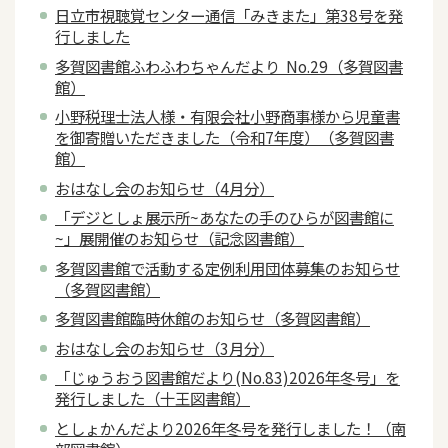
日立市視聴覚センター通信「みきまた」第38号を発
行しました
多賀図書館ふわふわちゃんだより No.29（多賀図書
館）
小野税理士法人様・有限会社小野商事様から児童書
を御寄贈いただきました（令和7年度）（多賀図書
館）
おはなし会のお知らせ（4月分）
「デジとしょ展示所~あなたの手のひらが図書館に
~」展開催のお知らせ（記念図書館）
多賀図書館で活動する定例利用団体募集のお知らせ
（多賀図書館）
多賀図書館臨時休館のお知らせ（多賀図書館）
おはなし会のお知らせ（3月分）
「じゅうおう図書館だより(No.83)2026年冬号」を
発行しました（十王図書館）
としょかんだより2026年冬号を発行しました！（南