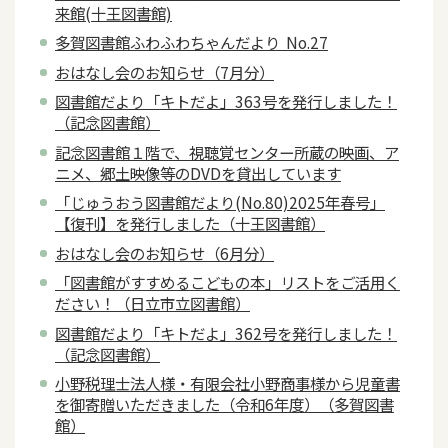
来館(十王図書館)
多賀図書館ふわふわちゃんだより No.27
おはなし会のお知らせ（7月分）
図書館だより「キトだよ」363号を発行しました！
（記念図書館）
記念図書館１階で、視聴覚センター所蔵の映画、ア
ニメ、郷土映像等のDVDを貸出しています
「じゅうおう図書館だより(No.80)2025年春号」
【復刊】を発行しました（十王図書館）
おはなし会のお知らせ（6月分）
「図書館がすすめるこどもの本」リストをご活用く
ださい！（日立市立図書館）
図書館だより「キトだよ」362号を発行しました！
（記念図書館）
小野税理士法人様・有限会社小野商事様から児童書
を御寄贈いただきました（令和6年度）（多賀図書
館）