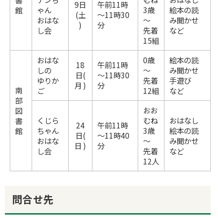
書
9日
午前11時
ゃん
3歳
絵本の読
館
(土
～11時30
おはな
～
み聞かせ
)
分
し会
先着
など
15組
おはな
0歳
絵本の読
18
午前11時
しの
～
み聞かせ
日(
～11時30
ゆりか
先着
手遊び
月 )
分
南
ご
12組
など
部
おお
図
くじら
むね
おはなし
書
24
午前11時
ちゃん
3歳
絵本の読
館
日(
～11時40
おはな
～
み聞かせ
日 )
分
し会
先着
など
12人
問合せ先