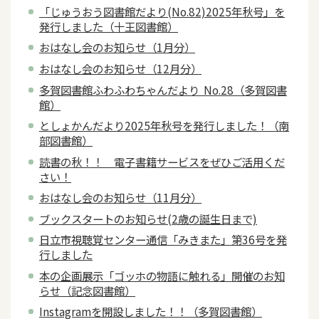
「じゅうおう図書館だより(No.82)2025年秋号」を
発行しました（十王図書館）
おはなし会のお知らせ（1月分）
おはなし会のお知らせ（12月分）
多賀図書館ふわふわちゃんだより No.28（多賀図書
館）
としょかんだより2025年秋号を発行しました！（南
部図書館）
読書の秋！！ 電子書籍サービスをぜひご活用くだ
さい！
おはなし会のお知らせ（11月分）
ブックスタートのお知らせ(2歳の誕生日まで)
日立市視聴覚センター通信「みきまた」第36号を発
行しました
本の企画展示「ゴッホの物語に触れる」開催のお知
らせ（記念図書館）
Instagramを開設しました！！（多賀図書館）