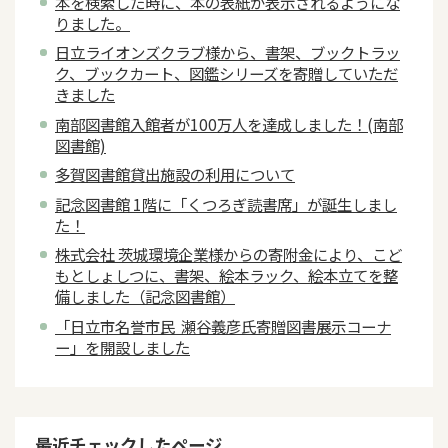
本を検索した時に、本の表紙が表示されるようにな
りました。
日立ライオンズクラブ様から、書架、ブックトラッ
ク、ブックカート、図鑑シリーズを寄贈していただ
きました
南部図書館入館者が100万人を達成しました！(南部
図書館)
多賀図書館貸出施設の利用について
記念図書館 1階に「くつろぎ読書席」が誕生しまし
た！
株式会社 茨城環境企業様からの寄附金により、こど
もとしょしつに、書架、絵本ラック、絵本立てを整
備しました（記念図書館）
「日立市名誉市民 瀬谷義彦氏寄贈図書展示コーナ
ー」を開設しました
最近チェックしたページ