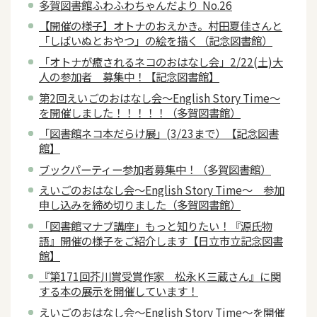
多賀図書館ふわふわちゃんだより No.26
【開催の様子】オトナのおえかき。村田夏佳さんと
「しばいぬとおやつ」の絵を描く（記念図書館）
「オトナが癒されるネコのおはなし会」2/22(土)大
人の参加者 募集中！【記念図書館】
第2回えいごのおはなし会～English Story Time～
を開催しました！！！！！（多賀図書館）
「図書館ネコ本だらけ展」(3/23まで）【記念図書
館】
ブックパーティー参加者募集中！（多賀図書館）
えいごのおはなし会～English Story Time～ 参加
申し込みを締め切りました（多賀図書館）
「図書館マナブ講座」もっと知りたい！『源氏物
語』開催の様子をご紹介します【日立市立記念図書
館】
『第171回芥川賞受賞作家 松永Ｋ三蔵さん』に関
する本の展示を開催しています！
えいごのおはなし会～English Story Time～を開催