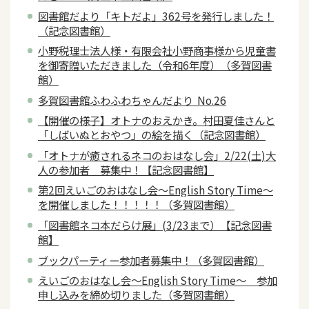
図書館だより「キトだよ」362号を発行しました！
（記念図書館）
小野税理士法人様・有限会社小野商事様から児童書
を御寄贈いただきました（令和6年度）（多賀図書
館）
多賀図書館ふわふわちゃんだより No.26
【開催の様子】オトナのおえかき。村田夏佳さんと
「しばいぬとおやつ」の絵を描く（記念図書館）
「オトナが癒されるネコのおはなし会」2/22(土)大
人の参加者 募集中！【記念図書館】
第2回えいごのおはなし会～English Story Time～
を開催しました！！！！！（多賀図書館）
「図書館ネコ本だらけ展」(3/23まで）【記念図書
館】
ブックパーティー参加者募集中！（多賀図書館）
えいごのおはなし会～English Story Time～ 参加
申し込みを締め切りました（多賀図書館）