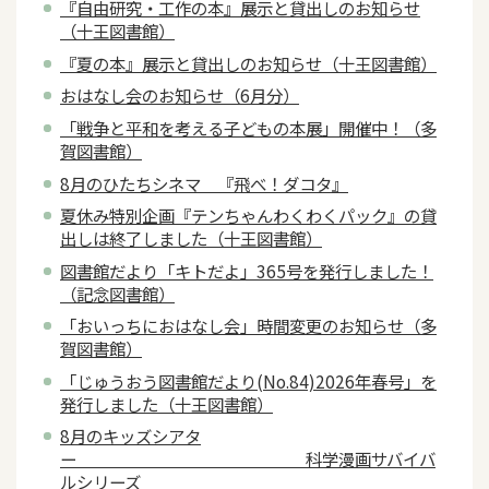
『自由研究・工作の本』展示と貸出しのお知らせ
（十王図書館）
『夏の本』展示と貸出しのお知らせ（十王図書館）
おはなし会のお知らせ（6月分）
「戦争と平和を考える子どもの本展」開催中！（多
賀図書館）
8月のひたちシネマ 『飛べ！ダコタ』
夏休み特別企画『テンちゃんわくわくパック』の貸
出しは終了しました（十王図書館）
図書館だより「キトだよ」365号を発行しました！
（記念図書館）
「おいっちにおはなし会」時間変更のお知らせ（多
賀図書館）
「じゅうおう図書館だより(No.84)2026年春号」を
発行しました（十王図書館）
8月のキッズシアタ
ー 科学漫画サバイバ
ルシリーズ