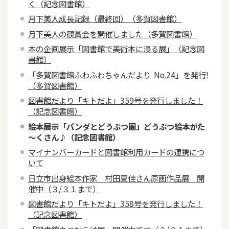
く（記念図書館）
月下美人成長記録（最終回）（多賀図書館）
月下美人の観賞会を開催しました（多賀図書館）
本の企画展示「図書館で美術本に浸る展」（記念図
書館）
「多賀図書館ふわふわちゃんだより No.24」を発行!
（多賀図書館）
図書館だより「キトだよ」359号を発行しました！
（記念図書館）
絵本展示「パンダとどうぶつ園」どうぶつ絵本がた
～くさん♪（記念図書館）
マイナンバーカードと図書館利用カードの連携につ
いて
日立市出身絵本作家 村田夏佳さん原画作品展 開
催中（３/３１まで）
図書館だより「キトだよ」358号を発行しました！
（記念図書館）