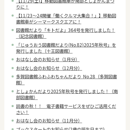
【11/29(土)】移動図書館車が南部としょかんまつ
りに！
【11/23～24開催「働くクルマ大集合！」】移動図
書館車がシーマークスクエアに！
図書館だより「キトだよ」364号を発行しました！
（記念図書館）
「じゅうおう図書館だより(No.82)2025年秋号」を
発行しました（十王図書館）
おはなし会のお知らせ（1月分）
おはなし会のお知らせ（12月分）
多賀図書館ふわふわちゃんだより No.28（多賀図書
館）
としょかんだより2025年秋号を発行しました！（南
部図書館）
読書の秋！！ 電子書籍サービスをぜひご活用くだ
さい！
おはなし会のお知らせ（11月分）
ブックスタートのお知らせ(2歳の誕生日まで)