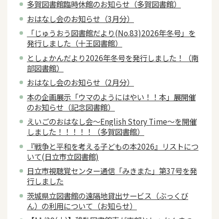
多賀図書館臨時休館のお知らせ（多賀図書館）
おはなし会のお知らせ（3月分）
「じゅうおう図書館だより(No.83)2026年冬号」を
発行しました（十王図書館）
としょかんだより2026年冬号を発行しました！（南
部図書館）
おはなし会のお知らせ（2月分）
本の企画展示「ウマのようにはやい！！本」展開催
のお知らせ（記念図書館）
えいごのおはなし会～English Story Time～を開催
しました！！！！！（多賀図書館）
『戦争と平和を考える子どもの本2026』リストにつ
いて(日立市立図書館)
日立市視聴覚センター通信「みきまた」第37号を発
行しました
茨城県立図書館の遠隔地貸出サービス（ぶっくび
ん）の利用について（お知らせ）