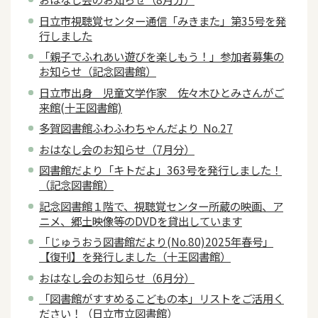
日立市視聴覚センター通信「みきまた」第35号を発
行しました
「親子でふれあい遊びを楽しもう！」参加者募集の
お知らせ（記念図書館）
日立市出身 児童文学作家 佐々木ひとみさんがご
来館(十王図書館)
多賀図書館ふわふわちゃんだより No.27
おはなし会のお知らせ（7月分）
図書館だより「キトだよ」363号を発行しました！
（記念図書館）
記念図書館１階で、視聴覚センター所蔵の映画、ア
ニメ、郷土映像等のDVDを貸出しています
「じゅうおう図書館だより(No.80)2025年春号」
【復刊】を発行しました（十王図書館）
おはなし会のお知らせ（6月分）
「図書館がすすめるこどもの本」リストをご活用く
ださい！（日立市立図書館）