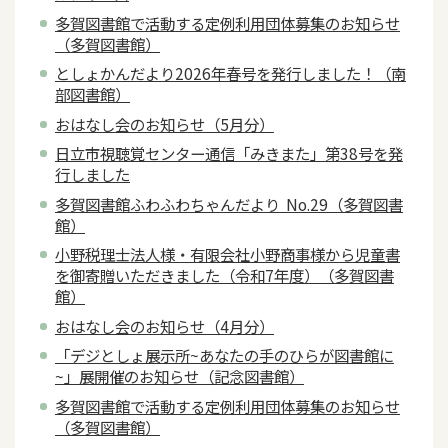
多賀図書館で活動する定例利用団体募集のお知らせ
（多賀図書館）
としょかんだより2026年春号を発行しました！（南
部図書館）
おはなし会のお知らせ（5月分）
日立市視聴覚センター通信「みきまた」第38号を発
行しました
多賀図書館ふわふわちゃんだより No.29（多賀図書
館）
小野税理士法人様・有限会社小野商事様から児童書
を御寄贈いただきました（令和7年度）（多賀図書
館）
おはなし会のお知らせ（4月分）
「デジとしょ展示所~あなたの手のひらが図書館に
~」展開催のお知らせ（記念図書館）
多賀図書館で活動する定例利用団体募集のお知らせ
（多賀図書館）