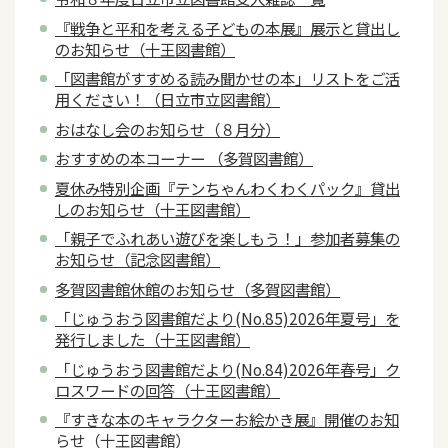
『戦争と平和を考える子どもの本展』展示と貸出し
のお知らせ（十王図書館）
「図書館がすすめる読み聞かせの本」リストをご活
用ください！（日立市立図書館）
おはなし会のお知らせ（８月分）
おすすめの本コーナー （多賀図書館）
夏休み特別企画『テンちゃんわくわくパック』貸出
しのお知らせ（十王図書館）
「親子でふれあい遊びを楽しもう！」参加者募集の
お知らせ（記念図書館）
多賀図書館休館のお知らせ（多賀図書館）
「じゅうおう図書館だより(No.85)2026年夏号」を
発行しました（十王図書館）
「じゅうおう図書館だより(No.84)2026年春号」ク
ロスワードの回答（十王図書館）
『すきな本のキャラクターお絵かき展』開催のお知
らせ（十王図書館）