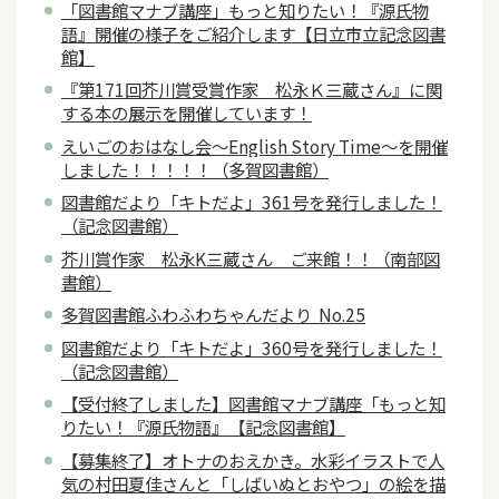
「図書館マナブ講座」もっと知りたい！『源氏物
語』開催の様子をご紹介します【日立市立記念図書
館】
『第171回芥川賞受賞作家 松永Ｋ三蔵さん』に関
する本の展示を開催しています！
えいごのおはなし会～English Story Time～を開催
しました！！！！！（多賀図書館）
図書館だより「キトだよ」361号を発行しました！
（記念図書館）
芥川賞作家 松永K三蔵さん ご来館！！（南部図
書館）
多賀図書館ふわふわちゃんだより No.25
図書館だより「キトだよ」360号を発行しました！
（記念図書館）
【受付終了しました】図書館マナブ講座「もっと知
りたい！『源氏物語』【記念図書館】
【募集終了】オトナのおえかき。水彩イラストで人
気の村田夏佳さんと「しばいぬとおやつ」の絵を描