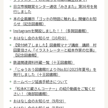
日立市視聴覚センター通信「みきまた」第36号を発
行しました
本の企画展示「ゴッホの物語に触れる」開催のお知
らせ（記念図書館）
Instagramを開設しました！！（多賀図書館）
おはなし会のお知らせ（10月分）
【受付終了しました】図書館マナブ講座 講師 村
田夏佳さん『イラストレーターと絵本作家の仕事』
【記念図書館】
鉄道関連資料所蔵一覧（十王図書館）
「じゅうおう図書館だより(No.81)2025年夏号」を
発行しました（十王図書館）
ホームページ延長手続きについて
「松永K三蔵さんコーナー」の紹介動画をご覧くだ
さい！（南部図書館）
おはなし会のお知らせ（9月分）
おはなし会のお知らせ（8月分）