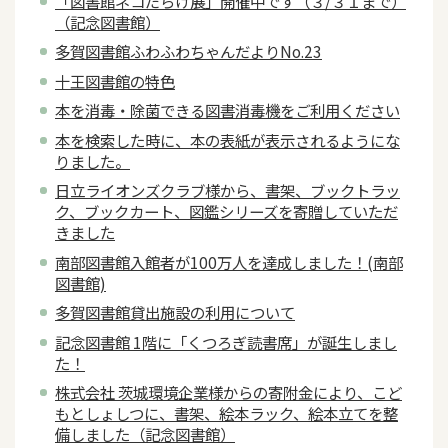
「図書館ネコだらけ展」開催中です（３/３１まで）
（記念図書館）
多賀図書館ふわふわちゃんだよりNo.23
十王図書館の特色
本を消毒・除菌できる図書消毒機をご利用ください
本を検索した時に、本の表紙が表示されるようにな
りました。
日立ライオンズクラブ様から、書架、ブックトラッ
ク、ブックカート、図鑑シリーズを寄贈していただ
きました
南部図書館入館者が100万人を達成しました！(南部
図書館)
多賀図書館貸出施設の利用について
記念図書館 1階に「くつろぎ読書席」が誕生しまし
た！
株式会社 茨城環境企業様からの寄附金により、こど
もとしょしつに、書架、絵本ラック、絵本立てを整
備しました（記念図書館）