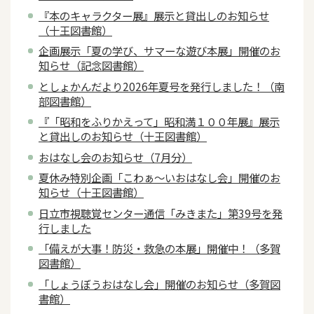
『本のキャラクター展』展示と貸出しのお知らせ
（十王図書館）
企画展示「夏の学び、サマーな遊び本展」開催のお
知らせ（記念図書館）
としょかんだより2026年夏号を発行しました！（南
部図書館）
『「昭和をふりかえって」昭和満１００年展』展示
と貸出しのお知らせ（十王図書館）
おはなし会のお知らせ（7月分）
夏休み特別企画「こわぁ～いおはなし会」開催のお
知らせ（十王図書館）
日立市視聴覚センター通信「みきまた」第39号を発
行しました
「備えが大事！防災・救急の本展」開催中！（多賀
図書館）
「しょうぼうおはなし会」開催のお知らせ（多賀図
書館）