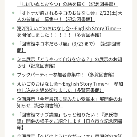
「しばいぬとおやつ」の絵を描く（記念図書館）
「オトナが癒されるネコのおはなし会」2/22(土)大
人の参加者 募集中！【記念図書館】
第2回えいごのおはなし会～English Story Time～
を開催しました！！！！！（多賀図書館）
「図書館ネコ本だらけ展」(3/23まで）【記念図書
館】
ミニ展示「どうやって自分を守る？」の展示のお知
らせ（記念図書館）
ブックパーティー参加者募集中！（多賀図書館）
えいごのおはなし会～English Story Time～ 参加
申し込みを締め切りました（多賀図書館）
企画展示「今年最初に読みたい受賞本」展開催のお
知らせ（記念図書館）
「図書館マナブ講座」もっと知りたい！『源氏物
語』開催の様子をご紹介します【日立市立記念図書
館】
企画展示「ヘビのようになが～い本」展開催のお知