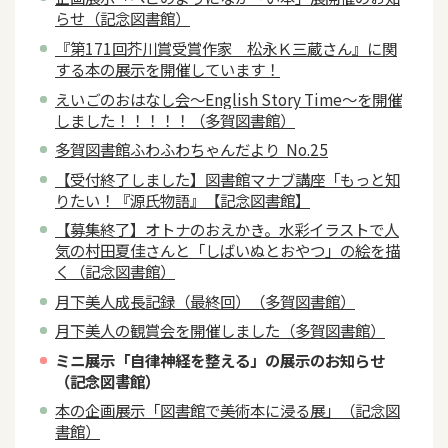
らせ（記念図書館）
『第171回芥川賞受賞作家 松永Ｋ三蔵さん』に関
する本の展示を開催しています！
えいごのおはなし会～English Story Time～を開催
しました！！！！！（多賀図書館）
多賀図書館ふわふわちゃんだより No.25
【受付終了しました】図書館マナブ講座「もっと知
りたい！『源氏物語』【記念図書館】
【募集終了】オトナのおえかき。水彩イラストで人
気の村田夏佳さんと「しばいぬとおやつ」の絵を描
く（記念図書館）
月下美人成長記録（最終回）（多賀図書館）
月下美人の観賞会を開催しました（多賀図書館）
ミニ展示「自律神経を整える」の展示のお知らせ
（記念図書館）
本の企画展示「図書館で美術本に浸る展」（記念図
書館）