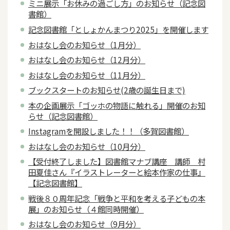
ミニ展示「お休みの過ごし方」のお知らせ（記念図
書館）
記念図書館「としょかんまつり2025」を開催します
おはなし会のお知らせ（1月分）
おはなし会のお知らせ（12月分）
おはなし会のお知らせ（11月分）
ブックスタートのお知らせ(2歳の誕生日まで)
本の企画展示「ゴッホの物語に触れる」開催のお知
らせ（記念図書館）
Instagramを開設しました！！（多賀図書館）
おはなし会のお知らせ（10月分）
【受付終了しました】図書館マナブ講座 講師 村
田夏佳さん『イラストレーターと絵本作家の仕事』
【記念図書館】
戦後８０周年記念「戦争と平和を考える子どもの本
展」のお知らせ（４館同時開催）
おはなし会のお知らせ（9月分）