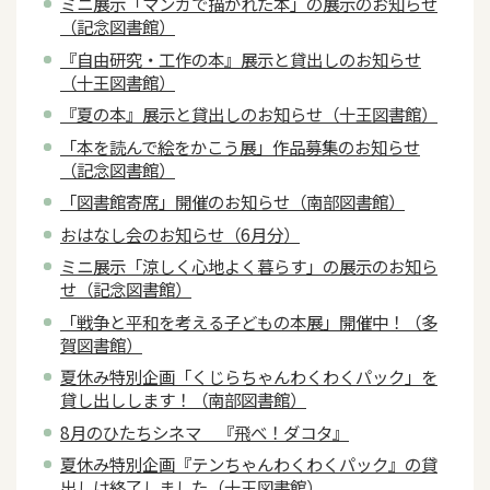
ミニ展示「マンガで描かれた本」の展示のお知らせ
（記念図書館）
『自由研究・工作の本』展示と貸出しのお知らせ
（十王図書館）
『夏の本』展示と貸出しのお知らせ（十王図書館）
「本を読んで絵をかこう展」作品募集のお知らせ
（記念図書館）
「図書館寄席」開催のお知らせ（南部図書館）
おはなし会のお知らせ（6月分）
ミニ展示「涼しく心地よく暮らす」の展示のお知ら
せ（記念図書館）
「戦争と平和を考える子どもの本展」開催中！（多
賀図書館）
夏休み特別企画「くじらちゃんわくわくパック」を
貸し出しします！（南部図書館）
8月のひたちシネマ 『飛べ！ダコタ』
夏休み特別企画『テンちゃんわくわくパック』の貸
出しは終了しました（十王図書館）