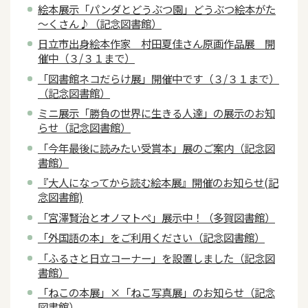
絵本展示「パンダとどうぶつ園」どうぶつ絵本がた
～くさん♪（記念図書館）
日立市出身絵本作家 村田夏佳さん原画作品展 開
催中（３/３１まで）
「図書館ネコだらけ展」開催中です（３/３１まで）
（記念図書館）
ミニ展示「勝負の世界に生きる人達」の展示のお知
らせ（記念図書館）
「今年最後に読みたい受賞本」展のご案内（記念図
書館）
『大人になってから読む絵本展』開催のお知らせ(記
念図書館)
「宮澤賢治とオノマトペ」展示中！（多賀図書館）
「外国語の本」をご利用ください（記念図書館）
「ふるさと日立コーナー」を設置しました（記念図
書館）
「ねこの本展」×「ねこ写真展」のお知らせ（記念
図書館）