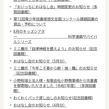
「おいっちにおはなし会」時間変更のお知らせ（多
賀図書館）
第72回青少年読書感想文全国コンクール課題図書の
貸出・予約について
8月のキッズシアタ
ー 科学漫画サバイバ
ルシリーズ
ミニ展示「自律神経を整えよう」のお知らせ（記念
図書館）
おはなし会のお知らせ（5月分）
ミニ展示「今年こそ春から断・捨・離」のお知らせ
（記念図書館）
小野税理士法人様・有限会社小野商事様から児童書
を御寄贈いただきました（令和7年度）（多賀図書
館）
わくわくパック貸し出しのお知らせ(記念図書館)
おはなし会のお知らせ（4月分）