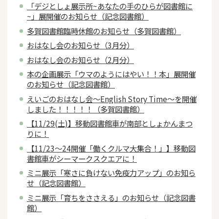
「デジとしょ展示所~あなたの手のひらが図書館に
~」展開催のお知らせ（記念図書館）
多賀図書館臨時休館のお知らせ（多賀図書館）
おはなし会のお知らせ（3月分）
おはなし会のお知らせ（2月分）
本の企画展示「ウマのようにはやい！！本」展開催
のお知らせ（記念図書館）
えいごのおはなし会～English Story Time～を開催
しました！！！！！（多賀図書館）
【11/29(土)】移動図書館車が南部としょかんまつ
りに！
【11/23～24開催「働くクルマ大集合！」】移動図
書館車がシーマークスクエアに！
ミニ展示「寒さに負けない免疫力アップ」のお知ら
せ（記念図書館）
ミニ展示「育ちをささえる」のお知らせ（記念図書
館）