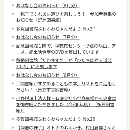
おはなし会のお知らせ（8月分）
「親子でふれあい遊びを楽しもう！」参加者募集の
お知らせ（記念図書館）
多賀図書館ふわふわちゃんだより No.27
おはなし会のお知らせ（7月分）
記念図書館１階で、視聴覚センター所蔵の映画、ア
ニメ、郷土映像等のDVDを貸出しています
移動図書館「たかすず号」が「ひたち国際大道芸
2025」に出展します
おはなし会のお知らせ（6月分）
「図書館がすすめるこどもの本」リストをご活用く
ださい！（日立市立図書館）
小野税理士法人様・有限会社小野商事様から児童書
を御寄贈いただきました（令和6年度）（多賀図書
館）
多賀図書館ふわふわちゃんだより No.26
【開催の様子】オトナのおえかき。村田夏佳さんと