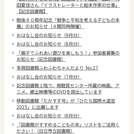
田夏佳さん『イラストレーターと絵本作家の仕事』
【記念図書館】
戦後８０周年記念「戦争と平和を考える子どもの本
展」のお知らせ（４館同時開催）
おはなし会のお知らせ（9月分）
おはなし会のお知らせ（8月分）
「親子でふれあい遊びを楽しもう！」参加者募集の
お知らせ（記念図書館）
多賀図書館ふわふわちゃんだより No.27
おはなし会のお知らせ（7月分）
記念図書館１階で、視聴覚センター所蔵の映画、ア
ニメ、郷土映像等のDVDを貸出しています
移動図書館「たかすず号」が「ひたち国際大道芸
2025」に出展します
おはなし会のお知らせ（6月分）
「図書館がすすめるこどもの本」リストをご活用く
ださい！（日立市立図書館）