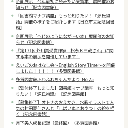
企画展示「今年最初に読みたい受賞本」展開催のお
知らせ（記念図書館）
「図書館マナブ講座」もっと知りたい！『源氏物
語』開催の様子をご紹介します【日立市立記念図書
館】
企画展示「ヘビのようになが～い本」展開催のお知
らせ（記念図書館）
『第171回芥川賞受賞作家 松永Ｋ三蔵さん』に関
する本の展示を開催しています！
えいごのおはなし会～English Story Time～を開催
しました！！！！！（多賀図書館）
多賀図書館ふわふわちゃんだより No.25
【受付終了しました】図書館マナブ講座「もっと知
りたい！『源氏物語』【記念図書館】
【募集終了】オトナのおえかき。水彩イラストで人
気の村田夏佳さんと「しばいぬとおやつ」の絵を描
く（記念図書館）
月下美人成長記録（最終回）（多賀図書館）