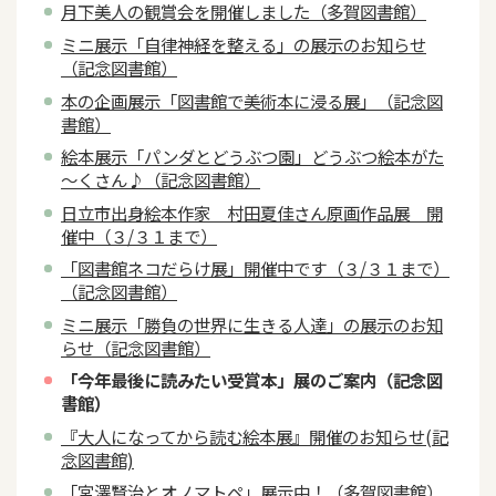
月下美人の観賞会を開催しました（多賀図書館）
ミニ展示「自律神経を整える」の展示のお知らせ
（記念図書館）
本の企画展示「図書館で美術本に浸る展」（記念図
書館）
絵本展示「パンダとどうぶつ園」どうぶつ絵本がた
～くさん♪（記念図書館）
日立市出身絵本作家 村田夏佳さん原画作品展 開
催中（３/３１まで）
「図書館ネコだらけ展」開催中です（３/３１まで）
（記念図書館）
ミニ展示「勝負の世界に生きる人達」の展示のお知
らせ（記念図書館）
「今年最後に読みたい受賞本」展のご案内（記念図
書館）
『大人になってから読む絵本展』開催のお知らせ(記
念図書館)
「宮澤賢治とオノマトペ」展示中！（多賀図書館）