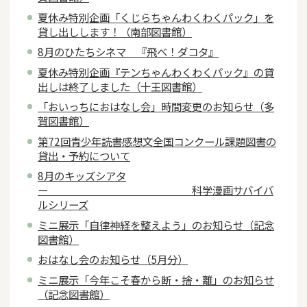
夏休み特別企画「くじらちゃんわくわくパック」を
貸し出しします！（南部図書館）
8月のひたちシネマ 『飛べ！ダコタ』
夏休み特別企画『テンちゃんわくわくパック』の貸
出しは終了しました（十王図書館）
「おいっちにおはなし会」時間変更のお知らせ（多
賀図書館）
第72回青少年読書感想文全国コンクール課題図書の
貸出・予約について
8月のキッズシアタ
ー 科学漫画サバイバ
ルシリーズ
ミニ展示「自律神経を整えよう」のお知らせ（記念
図書館）
おはなし会のお知らせ（5月分）
ミニ展示「今年こそ春から断・捨・離」のお知らせ
（記念図書館）