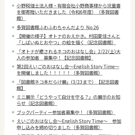
小野税理士法人様・有限会社小野商事様から児童書
を御寄贈いただきました（令和6年度）（多賀図書
館）
多賀図書館ふわふわちゃんだより No.26
【開催の様子】オトナのおえかき。村田夏佳さんと
「しばいぬとおやつ」の絵を描く（記念図書館）
「オトナが癒されるネコのおはなし会」2/22(土)大
人の参加者 募集中！【記念図書館】
第2回えいごのおはなし会～English Story Time～
を開催しました！！！！！（多賀図書館）
「図書館ネコ本だらけ展」(3/23まで）【記念図書
館】
ミニ展示「どうやって自分を守る？」の展示のお知
らせ（記念図書館）
ブックパーティー参加者募集中！（多賀図書館）
えいごのおはなし会～English Story Time～ 参加
申し込みを締め切りました（多賀図書館）