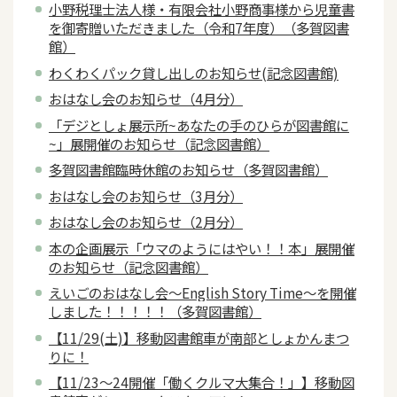
小野税理士法人様・有限会社小野商事様から児童書
を御寄贈いただきました（令和7年度）（多賀図書
館）
わくわくパック貸し出しのお知らせ(記念図書館)
おはなし会のお知らせ（4月分）
「デジとしょ展示所~あなたの手のひらが図書館に
~」展開催のお知らせ（記念図書館）
多賀図書館臨時休館のお知らせ（多賀図書館）
おはなし会のお知らせ（3月分）
おはなし会のお知らせ（2月分）
本の企画展示「ウマのようにはやい！！本」展開催
のお知らせ（記念図書館）
えいごのおはなし会～English Story Time～を開催
しました！！！！！（多賀図書館）
【11/29(土)】移動図書館車が南部としょかんまつ
りに！
【11/23～24開催「働くクルマ大集合！」】移動図