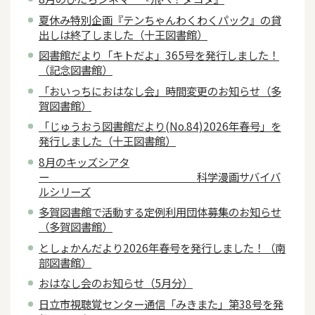
夏休み特別企画『テンちゃんわくわくパック』の貸
出しは終了しました（十王図書館）
図書館だより「キトだよ」365号を発行しました！
（記念図書館）
「おいっちにおはなし会」時間変更のお知らせ（多
賀図書館）
「じゅうおう図書館だより(No.84)2026年春号」を
発行しました（十王図書館）
8月のキッズシアタ
ー 科学漫画サバイバ
ルシリーズ
多賀図書館で活動する定例利用団体募集のお知らせ
（多賀図書館）
としょかんだより2026年春号を発行しました！（南
部図書館）
おはなし会のお知らせ（5月分）
日立市視聴覚センター通信「みきまた」第38号を発