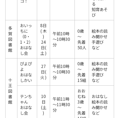
コ！
る
知育あそ
び
おいっ
8日
多
ちに
( 木
0歳
絵本の読
賀
午前10時
（0・
)
～
み聞かせ
図
～10時30
1・2）
24
先着
手遊び
書
分
おはな
日(
50人
など
館
し会
土 )
ぴよぴ
0歳
絵本の読
27
午前10時
よ
～
み聞かせ
日(
～10時30
おはな
先着
手遊び
火 )
分
十
しかい
15組
など
王
おお
図
テンち
10
むね
おはなし
書
午前11時
ゃん
日
3歳
絵本の読
館
～11時30
おはな
(土
～
み聞かせ
分
し会
)
先着
など