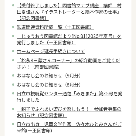
【受付終了しました】図書館マナブ講座 講師 村
田夏佳さん『イラストレーターと絵本作家の仕事』
【記念図書館】
鉄道関連資料所蔵一覧（十王図書館）
「じゅうおう図書館だより(No.81)2025年夏号」を
発行しました（十王図書館）
ホームページ延長手続きについて
「松永K三蔵さんコーナー」の紹介動画をご覧くだ
さい！（南部図書館）
おはなし会のお知らせ（9月分）
おはなし会のお知らせ（8月分）
日立市視聴覚センター通信「みきまた」第35号を発
行しました
「親子でふれあい遊びを楽しもう！」参加者募集の
お知らせ（記念図書館）
日立市出身 児童文学作家 佐々木ひとみさんがご
来館(十王図書館)