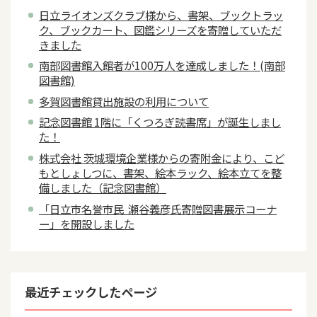
日立ライオンズクラブ様から、書架、ブックトラッ
ク、ブックカート、図鑑シリーズを寄贈していただ
きました
南部図書館入館者が100万人を達成しました！(南部
図書館)
多賀図書館貸出施設の利用について
記念図書館 1階に「くつろぎ読書席」が誕生しまし
た！
株式会社 茨城環境企業様からの寄附金により、こど
もとしょしつに、書架、絵本ラック、絵本立てを整
備しました（記念図書館）
「日立市名誉市民 瀬谷義彦氏寄贈図書展示コーナ
ー」を開設しました
最近チェックしたページ