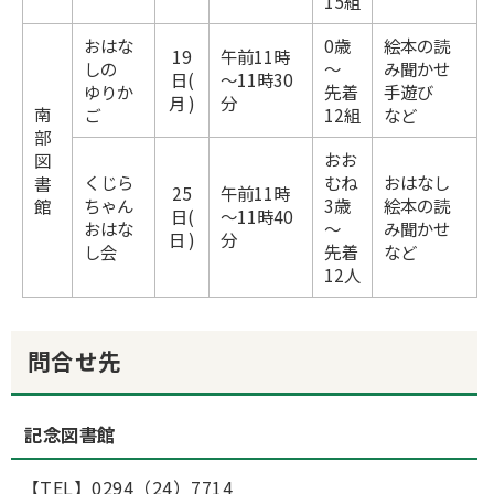
15組
おはな
0歳
絵本の読
19
午前11時
しの
～
み聞かせ
日(
～11時30
ゆりか
先着
手遊び
月 )
分
南
ご
12組
など
部
おお
図
くじら
むね
おはなし
書
25
午前11時
ちゃん
3歳
絵本の読
館
日(
～11時40
おはな
～
み聞かせ
日 )
分
し会
先着
など
12人
問合せ先
記念図書館
【TEL】0294（24）7714