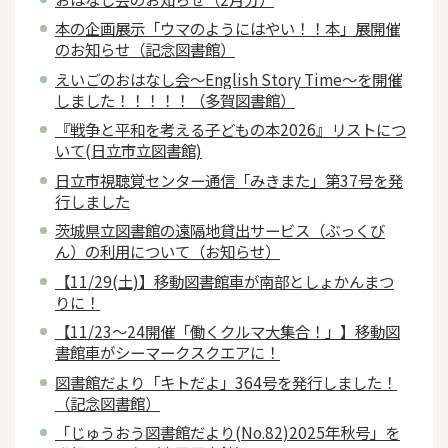
本の企画展示「ウマのようにはやい！！本」展開催
のお知らせ（記念図書館）
えいごのおはなし会～English Story Time～を開催
しました！！！！！（多賀図書館）
『戦争と平和を考える子どもの本2026』リストにつ
いて(日立市立図書館)
日立市視聴覚センター通信「みきまた」第37号を発
行しました
茨城県立図書館の遠隔地貸出サービス（ぶっくび
ん）の利用について（お知らせ）
【11/29(土)】移動図書館車が南部としょかんまつ
りに！
【11/23～24開催「働くクルマ大集合！」】移動図
書館車がシーマークスクエアに！
図書館だより「キトだよ」364号を発行しました！
（記念図書館）
「じゅうおう図書館だより(No.82)2025年秋号」を