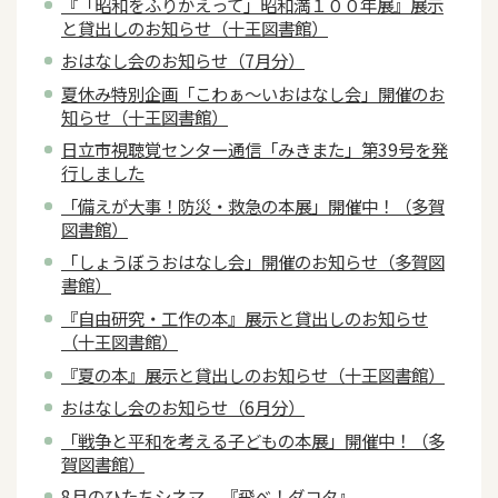
『「昭和をふりかえって」昭和満１００年展』展示
と貸出しのお知らせ（十王図書館）
おはなし会のお知らせ（7月分）
夏休み特別企画「こわぁ～いおはなし会」開催のお
知らせ（十王図書館）
日立市視聴覚センター通信「みきまた」第39号を発
行しました
「備えが大事！防災・救急の本展」開催中！（多賀
図書館）
「しょうぼうおはなし会」開催のお知らせ（多賀図
書館）
『自由研究・工作の本』展示と貸出しのお知らせ
（十王図書館）
『夏の本』展示と貸出しのお知らせ（十王図書館）
おはなし会のお知らせ（6月分）
「戦争と平和を考える子どもの本展」開催中！（多
賀図書館）
8月のひたちシネマ 『飛べ！ダコタ』