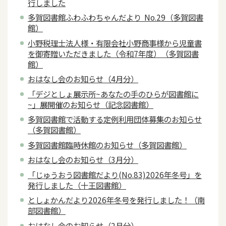
行しました
多賀図書館ふわふわちゃんだより No.29（多賀図書
館）
小野税理士法人様・有限会社小野商事様から児童書
を御寄贈いただきました（令和7年度）（多賀図書
館）
おはなし会のお知らせ（4月分）
「デジとしょ展示所~あなたの手のひらが図書館に
~」展開催のお知らせ（記念図書館）
多賀図書館で活動する定例利用団体募集のお知らせ
（多賀図書館）
多賀図書館臨時休館のお知らせ（多賀図書館）
おはなし会のお知らせ（3月分）
「じゅうおう図書館だより(No.83)2026年冬号」を
発行しました（十王図書館）
としょかんだより2026年冬号を発行しました！（南
部図書館）
おはなし会のお知らせ（2月分）