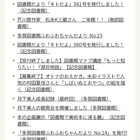
図書館だより「キトだよ」361号を発行しました！
（記念図書館）
芥川賞作家 松永K三蔵さん ご来館！！（南部図
書館）
多賀図書館ふわふわちゃんだより No.25
図書館だより「キトだよ」360号を発行しました！
（記念図書館）
【受付終了しました】図書館マナブ講座「もっと知
りたい！『源氏物語』【記念図書館】
【募集終了】オトナのおえかき。水彩イラストで人
気の村田夏佳さんと「しばいぬとおやつ」の絵を描
く（記念図書館）
月下美人成長記録（最終回）（多賀図書館）
月下美人の観賞会を開催しました（多賀図書館）
本の企画展示「図書館で美術本に浸る展」（記念図
書館）
「多賀図書館ふわふわちゃんだより No.24」を発行!
（多賀図書館）