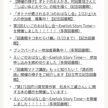
【開催の様子】オトナのおえかき。村田夏佳さんと
「しばいぬとおやつ」の絵を描く（記念図書館）
「オトナが癒されるネコのおはなし会」2/22(土)大
人の参加者 募集中！【記念図書館】
第2回えいごのおはなし会～English Story Time～
を開催しました！！！！！（多賀図書館）
「図書館ネコ本だらけ展」(3/23まで）【記念図書
館】
ブックパーティー参加者募集中！（多賀図書館）
えいごのおはなし会～English Story Time～ 参加
申し込みを締め切りました（多賀図書館）
「図書館マナブ講座」もっと知りたい！『源氏物
語』開催の様子をご紹介します【日立市立記念図書
館】
『第171回芥川賞受賞作家 松永Ｋ三蔵さん』に関
する本の展示を開催しています！
えいごのおはなし会～English Story Time～を開催
しました！！！！！（多賀図書館）