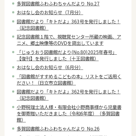
多賀図書館ふわふわちゃんだより No.27
おはなし会のお知らせ（7月分）
図書館だより「キトだよ」363号を発行しました！
（記念図書館）
記念図書館１階で、視聴覚センター所蔵の映画、ア
ニメ、郷土映像等のDVDを貸出しています
「じゅうおう図書館だより(No.80)2025年春号」
【復刊】を発行しました（十王図書館）
おはなし会のお知らせ（6月分）
「図書館がすすめるこどもの本」リストをご活用く
ださい！（日立市立図書館）
図書館だより「キトだよ」362号を発行しました！
（記念図書館）
小野税理士法人様・有限会社小野商事様から児童書
を御寄贈いただきました（令和6年度）（多賀図書
館）
多賀図書館ふわふわちゃんだより No.26