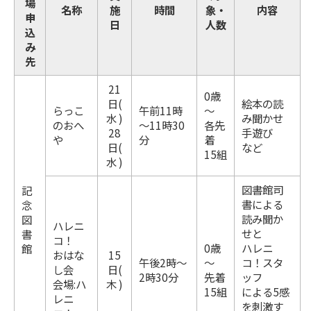
場
名称
施
時間
象・
内容
申
日
人数
込
み
先
21
0歳
日(
絵本の読
らっこ
午前11時
～
水 )
み聞かせ
のおへ
～11時30
各先
28
手遊び
や
分
着
日(
など
15組
水 )
図書館司
記
書による
念
読み聞か
図
ハレニ
せと
書
コ！
0歳
ハレニ
館
おはな
15
午後2時～
～
コ！スタ
し会
日(
2時30分
先着
ッフ
会場:ハ
木 )
15組
による5感
レニ
を刺激す