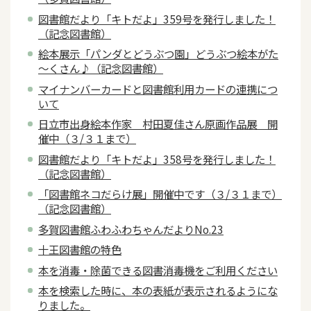
図書館だより「キトだよ」359号を発行しました！
（記念図書館）
絵本展示「パンダとどうぶつ園」どうぶつ絵本がた
～くさん♪（記念図書館）
マイナンバーカードと図書館利用カードの連携につ
いて
日立市出身絵本作家 村田夏佳さん原画作品展 開
催中（３/３１まで）
図書館だより「キトだよ」358号を発行しました！
（記念図書館）
「図書館ネコだらけ展」開催中です（３/３１まで）
（記念図書館）
多賀図書館ふわふわちゃんだよりNo.23
十王図書館の特色
本を消毒・除菌できる図書消毒機をご利用ください
本を検索した時に、本の表紙が表示されるようにな
りました。