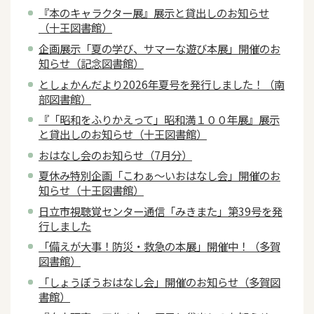
『本のキャラクター展』展示と貸出しのお知らせ
（十王図書館）
企画展示「夏の学び、サマーな遊び本展」開催のお
知らせ（記念図書館）
としょかんだより2026年夏号を発行しました！（南
部図書館）
『「昭和をふりかえって」昭和満１００年展』展示
と貸出しのお知らせ（十王図書館）
おはなし会のお知らせ（7月分）
夏休み特別企画「こわぁ～いおはなし会」開催のお
知らせ（十王図書館）
日立市視聴覚センター通信「みきまた」第39号を発
行しました
「備えが大事！防災・救急の本展」開催中！（多賀
図書館）
「しょうぼうおはなし会」開催のお知らせ（多賀図
書館）