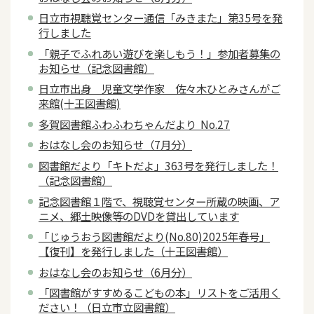
日立市視聴覚センター通信「みきまた」第35号を発
行しました
「親子でふれあい遊びを楽しもう！」参加者募集の
お知らせ（記念図書館）
日立市出身 児童文学作家 佐々木ひとみさんがご
来館(十王図書館)
多賀図書館ふわふわちゃんだより No.27
おはなし会のお知らせ（7月分）
図書館だより「キトだよ」363号を発行しました！
（記念図書館）
記念図書館１階で、視聴覚センター所蔵の映画、ア
ニメ、郷土映像等のDVDを貸出しています
「じゅうおう図書館だより(No.80)2025年春号」
【復刊】を発行しました（十王図書館）
おはなし会のお知らせ（6月分）
「図書館がすすめるこどもの本」リストをご活用く
ださい！（日立市立図書館）