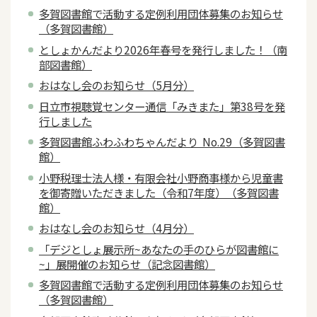
多賀図書館で活動する定例利用団体募集のお知らせ
（多賀図書館）
としょかんだより2026年春号を発行しました！（南
部図書館）
おはなし会のお知らせ（5月分）
日立市視聴覚センター通信「みきまた」第38号を発
行しました
多賀図書館ふわふわちゃんだより No.29（多賀図書
館）
小野税理士法人様・有限会社小野商事様から児童書
を御寄贈いただきました（令和7年度）（多賀図書
館）
おはなし会のお知らせ（4月分）
「デジとしょ展示所~あなたの手のひらが図書館に
~」展開催のお知らせ（記念図書館）
多賀図書館で活動する定例利用団体募集のお知らせ
（多賀図書館）