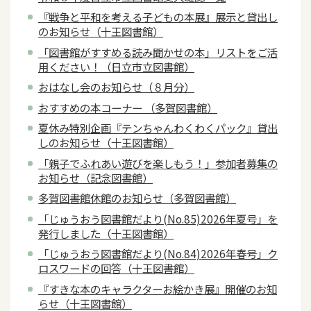
『戦争と平和を考える子どもの本展』展示と貸出し
のお知らせ（十王図書館）
「図書館がすすめる読み聞かせの本」リストをご活
用ください！（日立市立図書館）
おはなし会のお知らせ（８月分）
おすすめの本コーナー （多賀図書館）
夏休み特別企画『テンちゃんわくわくパック』貸出
しのお知らせ（十王図書館）
「親子でふれあい遊びを楽しもう！」参加者募集の
お知らせ（記念図書館）
多賀図書館休館のお知らせ（多賀図書館）
「じゅうおう図書館だより(No.85)2026年夏号」を
発行しました（十王図書館）
「じゅうおう図書館だより(No.84)2026年春号」ク
ロスワードの回答（十王図書館）
『すきな本のキャラクターお絵かき展』開催のお知
らせ（十王図書館）