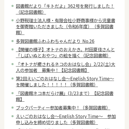
図書館だより「キトだよ」362号を発行しました！
（記念図書館）
小野税理士法人様・有限会社小野商事様から児童書
を御寄贈いただきました（令和6年度）（多賀図書
館）
多賀図書館ふわふわちゃんだより No.26
【開催の様子】オトナのおえかき。村田夏佳さんと
「しばいぬとおやつ」の絵を描く（記念図書館）
「オトナが癒されるネコのおはなし会」2/22(土)大
人の参加者 募集中！【記念図書館】
第2回えいごのおはなし会～English Story Time～
を開催しました！！！！！（多賀図書館）
「図書館ネコ本だらけ展」(3/23まで）【記念図書
館】
ブックパーティー参加者募集中！（多賀図書館）
えいごのおはなし会～English Story Time～ 参加
申し込みを締め切りました（多賀図書館）