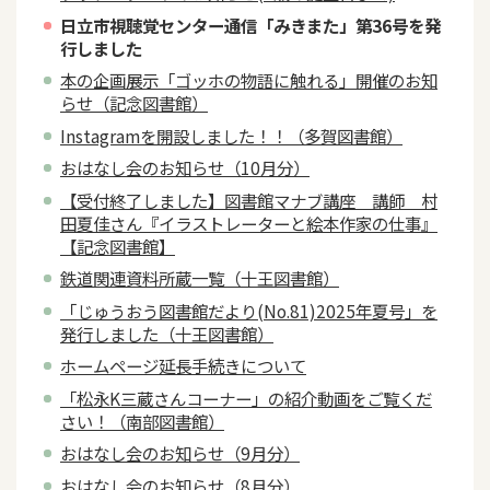
日立市視聴覚センター通信「みきまた」第36号を発
行しました
本の企画展示「ゴッホの物語に触れる」開催のお知
らせ（記念図書館）
Instagramを開設しました！！（多賀図書館）
おはなし会のお知らせ（10月分）
【受付終了しました】図書館マナブ講座 講師 村
田夏佳さん『イラストレーターと絵本作家の仕事』
【記念図書館】
鉄道関連資料所蔵一覧（十王図書館）
「じゅうおう図書館だより(No.81)2025年夏号」を
発行しました（十王図書館）
ホームページ延長手続きについて
「松永K三蔵さんコーナー」の紹介動画をご覧くだ
さい！（南部図書館）
おはなし会のお知らせ（9月分）
おはなし会のお知らせ（8月分）