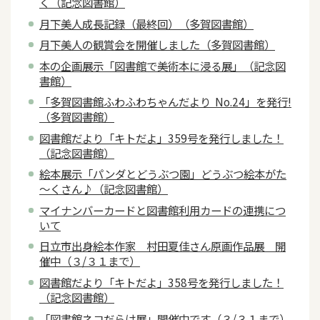
く（記念図書館）
月下美人成長記録（最終回）（多賀図書館）
月下美人の観賞会を開催しました（多賀図書館）
本の企画展示「図書館で美術本に浸る展」（記念図
書館）
「多賀図書館ふわふわちゃんだより No.24」を発行!
（多賀図書館）
図書館だより「キトだよ」359号を発行しました！
（記念図書館）
絵本展示「パンダとどうぶつ園」どうぶつ絵本がた
～くさん♪（記念図書館）
マイナンバーカードと図書館利用カードの連携につ
いて
日立市出身絵本作家 村田夏佳さん原画作品展 開
催中（３/３１まで）
図書館だより「キトだよ」358号を発行しました！
（記念図書館）
「図書館ネコだらけ展」開催中です（３/３１まで）