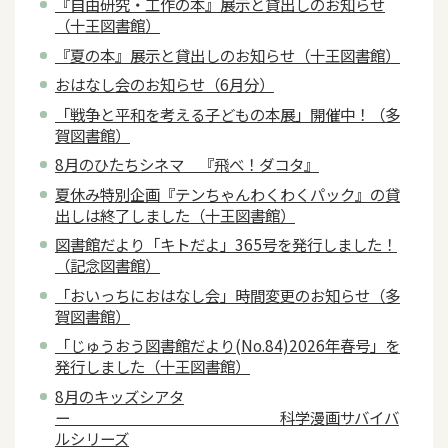
『自由研究・工作の本』展示と貸出しのお知らせ
（十王図書館）
『夏の本』展示と貸出しのお知らせ（十王図書館）
おはなし会のお知らせ（6月分）
「戦争と平和を考える子どもの本展」開催中！（多
賀図書館）
8月のひたちシネマ 『飛べ！ダコタ』
夏休み特別企画『テンちゃんわくわくパック』の貸
出しは終了しました（十王図書館）
図書館だより「キトだよ」365号を発行しました！
（記念図書館）
「おいっちにおはなし会」時間変更のお知らせ（多
賀図書館）
「じゅうおう図書館だより(No.84)2026年春号」を
発行しました（十王図書館）
8月のキッズシアタ
ー 科学漫画サバイバ
ルシリーズ