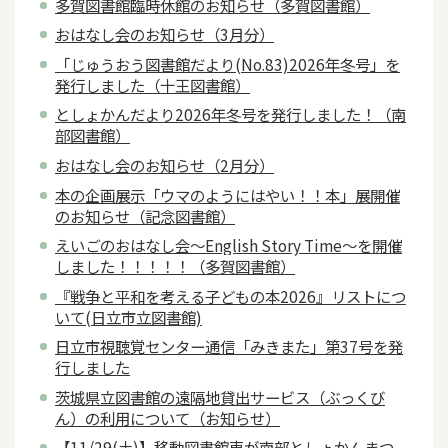
多賀図書館臨時休館のお知らせ（多賀図書館）
おはなし会のお知らせ（3月分）
「じゅうおう図書館だより(No.83)2026年冬号」を
発行しました（十王図書館）
としょかんだより2026年冬号を発行しました！（南
部図書館）
おはなし会のお知らせ（2月分）
本の企画展示「ウマのようにはやい！！本」展開催
のお知らせ（記念図書館）
えいごのおはなし会～English Story Time～を開催
しました！！！！！（多賀図書館）
『戦争と平和を考える子どもの本2026』リストにつ
いて(日立市立図書館)
日立市視聴覚センター通信「みきまた」第37号を発
行しました
茨城県立図書館の遠隔地貸出サービス（ぶっくび
ん）の利用について（お知らせ）
【11/29(土)】移動図書館車が南部としょかんまつ