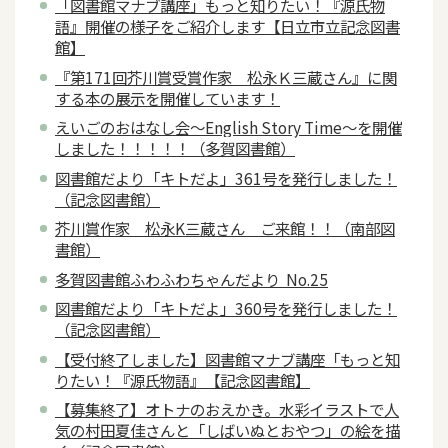
「図書館マナブ講座」もっと知りたい！『源氏物
語』開催の様子をご紹介します【日立市立記念図書
館】
『第171回芥川賞受賞作家 松永Ｋ三蔵さん』に関
する本の展示を開催しています！
えいごのおはなし会～English Story Time～を開催
しました！！！！！（多賀図書館）
図書館だより「キトだよ」361号を発行しました！
（記念図書館）
芥川賞作家 松永K三蔵さん ご来館！！（南部図
書館）
多賀図書館ふわふわちゃんだより No.25
図書館だより「キトだよ」360号を発行しました！
（記念図書館）
【受付終了しました】図書館マナブ講座「もっと知
りたい！『源氏物語』【記念図書館】
【募集終了】オトナのおえかき。水彩イラストで人
気の村田夏佳さんと「しばいぬとおやつ」の絵を描