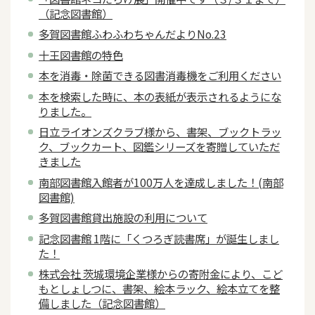
（記念図書館）
多賀図書館ふわふわちゃんだよりNo.23
十王図書館の特色
本を消毒・除菌できる図書消毒機をご利用ください
本を検索した時に、本の表紙が表示されるようにな
りました。
日立ライオンズクラブ様から、書架、ブックトラッ
ク、ブックカート、図鑑シリーズを寄贈していただ
きました
南部図書館入館者が100万人を達成しました！(南部
図書館)
多賀図書館貸出施設の利用について
記念図書館 1階に「くつろぎ読書席」が誕生しまし
た！
株式会社 茨城環境企業様からの寄附金により、こど
もとしょしつに、書架、絵本ラック、絵本立てを整
備しました（記念図書館）