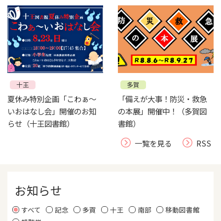
十王
多賀
夏休み特別企画「こわぁ～
「備えが大事！防災・救急
いおはなし会」開催のお知
の本展」開催中！（多賀図
らせ（十王図書館）
書館）
一覧を見る
RSS
お知らせ
すべて
記念
多賀
十王
南部
移動図書館