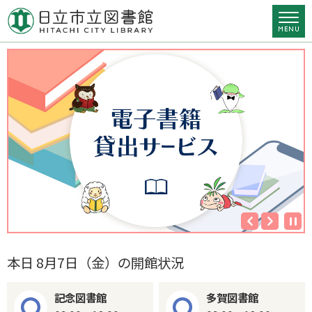
本日
8月7日（金）
の開館状況
記念図書館
多賀図書館