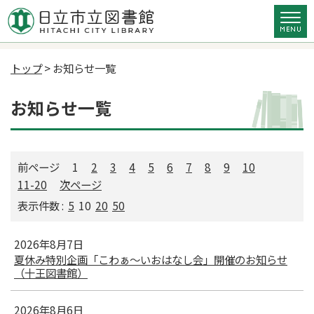
トップ
> お知らせ一覧
お知らせ一覧
前ページ
1
2
3
4
5
6
7
8
9
10
11-20
次ページ
表示件数 :
5
10
20
50
2026年8月7日
夏休み特別企画「こわぁ～いおはなし会」開催のお知らせ
（十王図書館）
2026年8月6日