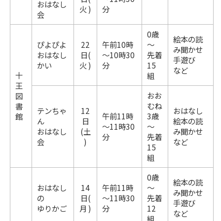
おはなし
火 )
分
会
0歳
絵本の読
ぴよぴよ
22
午前10時
～
み聞かせ
おはなし
日(
～10時30
先着
手遊び
かい
火 )
分
15
など
十
組
王
おお
図
むね
書
テンちゃ
12
おはなし
午前11時
3歳
館
ん
日
絵本の読
～11時30
～
おはなし
(土
み聞かせ
分
先着
会
)
など
15
組
0歳
絵本の読
おはなし
14
午前11時
～
み聞かせ
の
日(
～11時30
先着
手遊び
ゆりかご
月 )
分
12
など
組