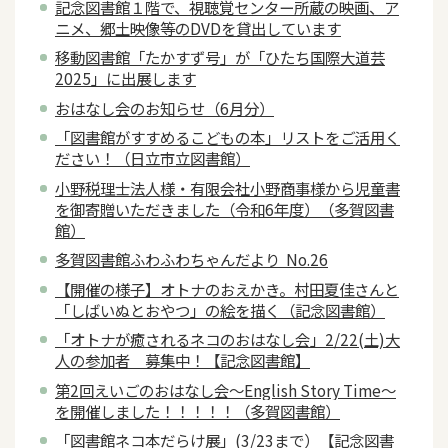
記念図書館１階で、視聴覚センター所蔵の映画、ア
ニメ、郷土映像等のDVDを貸出しています
移動図書館「たかすず号」が「ひたち国際大道芸
2025」に出展します
おはなし会のお知らせ（6月分）
「図書館がすすめるこどもの本」リストをご活用く
ださい！（日立市立図書館）
小野税理士法人様・有限会社小野商事様から児童書
を御寄贈いただきました（令和6年度）（多賀図書
館）
多賀図書館ふわふわちゃんだより No.26
【開催の様子】オトナのおえかき。村田夏佳さんと
「しばいぬとおやつ」の絵を描く（記念図書館）
「オトナが癒されるネコのおはなし会」2/22(土)大
人の参加者 募集中！【記念図書館】
第2回えいごのおはなし会～English Story Time～
を開催しました！！！！！（多賀図書館）
「図書館ネコ本だらけ展」(3/23まで）【記念図書