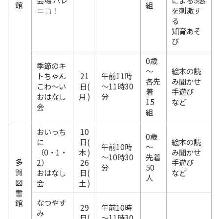
会場:ハレ
による5感
館
組
ニコ！
を刺激す
る
知育あそ
び
0歳
季節のキ
～
絵本の読
トちゃん
21
午前11時
各先
み聞かせ
こわ～い
日(
～11時30
着
手遊び
おはなし
月 )
分
15
など
会
組
おいっち
10
0歳
に
日(
絵本の読
午前10時
～
（0・1・
木 )
み聞かせ
～10時30
先着
多
2）
26
手遊び
分
50
賀
おはなし
日(
など
人
図
会
土 )
書
なつやす
館
29
午前10時
み
日(
～11時30