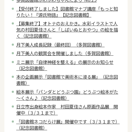
【受付終了しました】図書館マナブ講座「もっと知
りたい！『源氏物語』【記念図書館】
【募集終了】オトナのおえかき。水彩イラストで人
気の村田夏佳さんと「しばいぬとおやつ」の絵を描
く（記念図書館）
月下美人成長記録（最終回）（多賀図書館）
月下美人の観賞会を開催しました（多賀図書館）
ミニ展示「自律神経を整える」の展示のお知らせ
（記念図書館）
本の企画展示「図書館で美術本に浸る展」（記念図
書館）
絵本展示「パンダとどうぶつ園」どうぶつ絵本がた
～くさん♪（記念図書館）
日立市出身絵本作家 村田夏佳さん原画作品展 開
催中（３/３１まで）
「図書館ネコだらけ展」開催中です（３/３１まで）
（記念図書館）