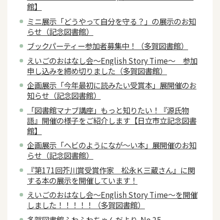
館】
ミニ展示「どうやって自分を守る？」の展示のお知
らせ（記念図書館）
ブックパーティー参加者募集中！（多賀図書館）
えいごのおはなし会～English Story Time～ 参加
申し込みを締め切りました（多賀図書館）
企画展示「今年最初に読みたい受賞本」展開催のお
知らせ（記念図書館）
「図書館マナブ講座」もっと知りたい！『源氏物
語』開催の様子をご紹介します【日立市立記念図書
館】
企画展示「ヘビのようになが～い本」展開催のお知
らせ（記念図書館）
『第171回芥川賞受賞作家 松永Ｋ三蔵さん』に関
する本の展示を開催しています！
えいごのおはなし会～English Story Time～を開催
しました！！！！！（多賀図書館）
多賀図書館ふわふわちゃんだより No.25