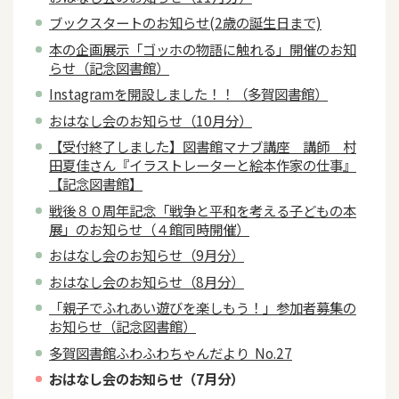
ブックスタートのお知らせ(2歳の誕生日まで)
本の企画展示「ゴッホの物語に触れる」開催のお知
らせ（記念図書館）
Instagramを開設しました！！（多賀図書館）
おはなし会のお知らせ（10月分）
【受付終了しました】図書館マナブ講座 講師 村
田夏佳さん『イラストレーターと絵本作家の仕事』
【記念図書館】
戦後８０周年記念「戦争と平和を考える子どもの本
展」のお知らせ（４館同時開催）
おはなし会のお知らせ（9月分）
おはなし会のお知らせ（8月分）
「親子でふれあい遊びを楽しもう！」参加者募集の
お知らせ（記念図書館）
多賀図書館ふわふわちゃんだより No.27
おはなし会のお知らせ（7月分）