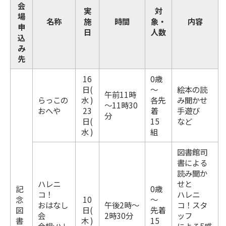
会
実
対
場
名称
施
時間
象・
内容
申
日
人数
込
み
先
16
0歳
日(
～
絵本の読
午前11時
らっこの
水 )
各先
み聞かせ
～11時30
おへや
23
着
手遊び
分
日(
15
など
水 )
組
図書館司
書による
読み聞か
ハレニ
せと
記
0歳
コ！
ハレニ
念
10
～
おはなし
午後2時～
コ！スタ
図
日(
先着
会
2時30分
ッフ
書
木 )
15