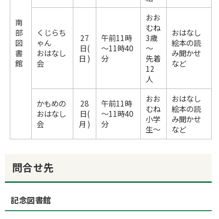
おお
南
むね
部
くじらち
おはなし
27
午前11時
3歳
図
ゃん
絵本の読
日(
～11時40
～
書
おはなし
み聞かせ
日 )
分
先着
館
会
など
12
人
おお
おはなし
かもめの
28
午前11時
むね
絵本の読
おはなし
日(
～11時40
小学
み聞かせ
会
月 )
分
生～
など
問合せ先
記念図書館