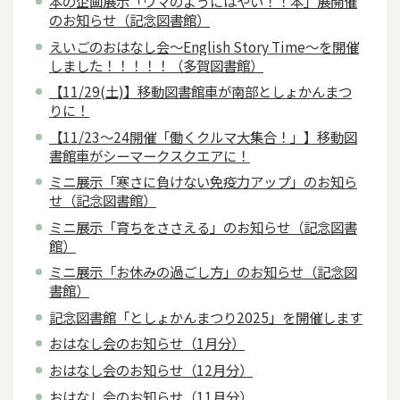
本の企画展示「ウマのようにはやい！！本」展開催
のお知らせ（記念図書館）
えいごのおはなし会～English Story Time～を開催
しました！！！！！（多賀図書館）
【11/29(土)】移動図書館車が南部としょかんまつ
りに！
【11/23～24開催「働くクルマ大集合！」】移動図
書館車がシーマークスクエアに！
ミニ展示「寒さに負けない免疫力アップ」のお知ら
せ（記念図書館）
ミニ展示「育ちをささえる」のお知らせ（記念図書
館）
ミニ展示「お休みの過ごし方」のお知らせ（記念図
書館）
記念図書館「としょかんまつり2025」を開催します
おはなし会のお知らせ（1月分）
おはなし会のお知らせ（12月分）
おはなし会のお知らせ（11月分）