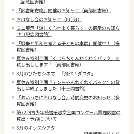
（記念図書館）
「図書館寄席」開催のお知らせ（南部図書館）
おはなし会のお知らせ（6月分）
ミニ展示「涼しく心地よく暮らす」の展示のお知ら
せ（記念図書館）
「戦争と平和を考える子どもの本展」開催中！（多
賀図書館）
夏休み特別企画「くじらちゃんわくわくパック」を
貸し出しします！（南部図書館）
8月のひたちシネマ 『飛べ！ダコタ』
夏休み特別企画『テンちゃんわくわくパック』の貸
出しは終了しました（十王図書館）
「おいっちにおはなし会」時間変更のお知らせ（多
賀図書館）
第72回青少年読書感想文全国コンクール課題図書の
貸出・予約について
8月のキッズシアタ
ー 科学漫画サバイバ