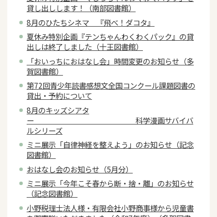
貸し出しします！（南部図書館）
8月のひたちシネマ 『飛べ！ダコタ』
夏休み特別企画『テンちゃんわくわくパック』の貸
出しは終了しました（十王図書館）
「おいっちにおはなし会」時間変更のお知らせ（多
賀図書館）
第72回青少年読書感想文全国コンクール課題図書の
貸出・予約について
8月のキッズシアタ
ー 科学漫画サバイバ
ルシリーズ
ミニ展示「自律神経を整えよう」のお知らせ（記念
図書館）
おはなし会のお知らせ（5月分）
ミニ展示「今年こそ春から断・捨・離」のお知らせ
（記念図書館）
小野税理士法人様・有限会社小野商事様から児童書