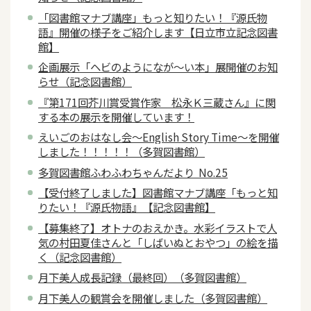
「図書館マナブ講座」もっと知りたい！『源氏物
語』開催の様子をご紹介します【日立市立記念図書
館】
企画展示「ヘビのようになが～い本」展開催のお知
らせ（記念図書館）
『第171回芥川賞受賞作家 松永Ｋ三蔵さん』に関
する本の展示を開催しています！
えいごのおはなし会～English Story Time～を開催
しました！！！！！（多賀図書館）
多賀図書館ふわふわちゃんだより No.25
【受付終了しました】図書館マナブ講座「もっと知
りたい！『源氏物語』【記念図書館】
【募集終了】オトナのおえかき。水彩イラストで人
気の村田夏佳さんと「しばいぬとおやつ」の絵を描
く（記念図書館）
月下美人成長記録（最終回）（多賀図書館）
月下美人の観賞会を開催しました（多賀図書館）