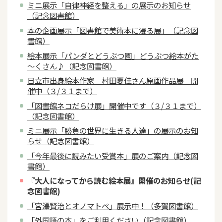
ミニ展示「自律神経を整える」の展示のお知らせ
（記念図書館）
本の企画展示「図書館で美術本に浸る展」（記念図
書館）
絵本展示「パンダとどうぶつ園」どうぶつ絵本がた
～くさん♪（記念図書館）
日立市出身絵本作家 村田夏佳さん原画作品展 開
催中（３/３１まで）
「図書館ネコだらけ展」開催中です（３/３１まで）
（記念図書館）
ミニ展示「勝負の世界に生きる人達」の展示のお知
らせ（記念図書館）
「今年最後に読みたい受賞本」展のご案内（記念図
書館）
『大人になってから読む絵本展』開催のお知らせ(記
念図書館)
「宮澤賢治とオノマトペ」展示中！（多賀図書館）
「外国語の本」をご利用ください（記念図書館）