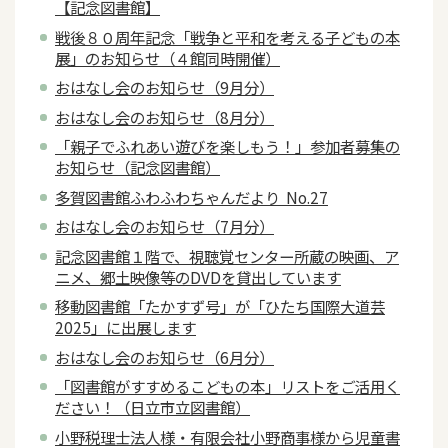
【記念図書館】
戦後８０周年記念「戦争と平和を考える子どもの本
展」のお知らせ（４館同時開催）
おはなし会のお知らせ（9月分）
おはなし会のお知らせ（8月分）
「親子でふれあい遊びを楽しもう！」参加者募集の
お知らせ（記念図書館）
多賀図書館ふわふわちゃんだより No.27
おはなし会のお知らせ（7月分）
記念図書館１階で、視聴覚センター所蔵の映画、ア
ニメ、郷土映像等のDVDを貸出しています
移動図書館「たかすず号」が「ひたち国際大道芸
2025」に出展します
おはなし会のお知らせ（6月分）
「図書館がすすめるこどもの本」リストをご活用く
ださい！（日立市立図書館）
小野税理士法人様・有限会社小野商事様から児童書