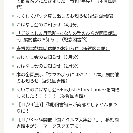
を御寄贈いただきました（令和7年度）（多賀図書
館）
わくわくパック貸し出しのお知らせ(記念図書館)
おはなし会のお知らせ（4月分）
「デジとしょ展示所~あなたの手のひらが図書館に
~」展開催のお知らせ（記念図書館）
多賀図書館臨時休館のお知らせ（多賀図書館）
おはなし会のお知らせ（3月分）
おはなし会のお知らせ（2月分）
本の企画展示「ウマのようにはやい！！本」展開催
のお知らせ（記念図書館）
えいごのおはなし会～English Story Time～を開催
しました！！！！！（多賀図書館）
【11/29(土)】移動図書館車が南部としょかんまつ
りに！
【11/23～24開催「働くクルマ大集合！」】移動図
書館車がシーマークスクエアに！