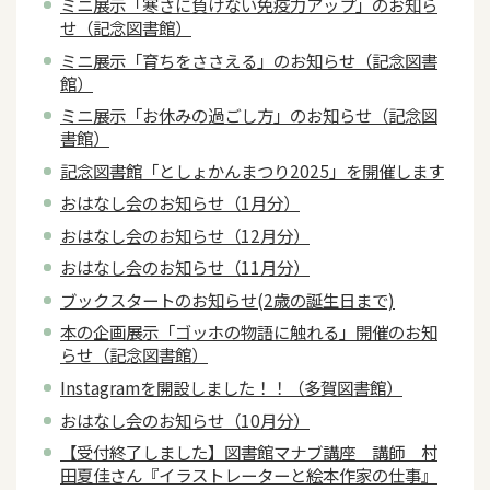
ミニ展示「寒さに負けない免疫力アップ」のお知ら
せ（記念図書館）
ミニ展示「育ちをささえる」のお知らせ（記念図書
館）
ミニ展示「お休みの過ごし方」のお知らせ（記念図
書館）
記念図書館「としょかんまつり2025」を開催します
おはなし会のお知らせ（1月分）
おはなし会のお知らせ（12月分）
おはなし会のお知らせ（11月分）
ブックスタートのお知らせ(2歳の誕生日まで)
本の企画展示「ゴッホの物語に触れる」開催のお知
らせ（記念図書館）
Instagramを開設しました！！（多賀図書館）
おはなし会のお知らせ（10月分）
【受付終了しました】図書館マナブ講座 講師 村
田夏佳さん『イラストレーターと絵本作家の仕事』