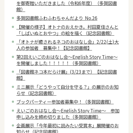
を御寄贈いただきました（令和6年度）（多賀図書
館）
多賀図書館ふわふわちゃんだより No.26
【開催の様子】オトナのおえかき。村田夏佳さんと
「しばいぬとおやつ」の絵を描く（記念図書館）
「オトナが癒されるネコのおはなし会」2/22(土)大
人の参加者 募集中！【記念図書館】
第2回えいごのおはなし会～English Story Time～
を開催しました！！！！！（多賀図書館）
「図書館ネコ本だらけ展」(3/23まで）【記念図書
館】
ミニ展示「どうやって自分を守る？」の展示のお知
らせ（記念図書館）
ブックパーティー参加者募集中！（多賀図書館）
えいごのおはなし会～English Story Time～ 参加
申し込みを締め切りました（多賀図書館）
企画展示「今年最初に読みたい受賞本」展開催のお
知らせ（記念図書館）