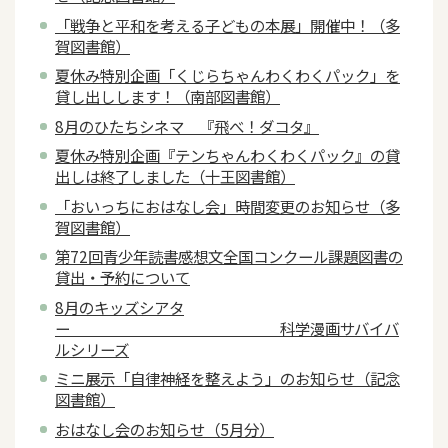
「戦争と平和を考える子どもの本展」開催中！（多
賀図書館）
夏休み特別企画「くじらちゃんわくわくパック」を
貸し出しします！（南部図書館）
8月のひたちシネマ 『飛べ！ダコタ』
夏休み特別企画『テンちゃんわくわくパック』の貸
出しは終了しました（十王図書館）
「おいっちにおはなし会」時間変更のお知らせ（多
賀図書館）
第72回青少年読書感想文全国コンクール課題図書の
貸出・予約について
8月のキッズシアタ
ー 科学漫画サバイバ
ルシリーズ
ミニ展示「自律神経を整えよう」のお知らせ（記念
図書館）
おはなし会のお知らせ（5月分）