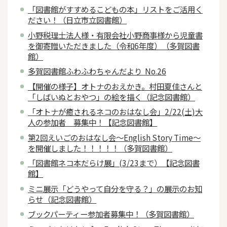
「図書館がすすめるこどもの本」リストをご活用く
ださい！（日立市立図書館）
小野税理士法人様・有限会社小野商事様から児童書
を御寄贈いただきました（令和6年度）（多賀図書
館）
多賀図書館ふわふわちゃんだより No.26
【開催の様子】オトナのおえかき。村田夏佳さんと
「しばいぬとおやつ」の絵を描く（記念図書館）
「オトナが癒されるネコのおはなし会」2/22(土)大
人の参加者 募集中！【記念図書館】
第2回えいごのおはなし会～English Story Time～
を開催しました！！！！！（多賀図書館）
「図書館ネコ本だらけ展」(3/23まで）【記念図書
館】
ミニ展示「どうやって自分を守る？」の展示のお知
らせ（記念図書館）
ブックパーティー参加者募集中！（多賀図書館）