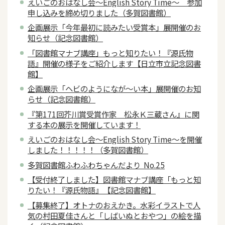
えいごのおはなし会～English Story Time～ 参加
申し込みを締め切りました（多賀図書館）
企画展示「今年最初に読みたい受賞本」展開催のお
知らせ（記念図書館）
「図書館マナブ講座」もっと知りたい！『源氏物
語』開催の様子をご紹介します【日立市立記念図書
館】
企画展示「ヘビのようになが～い本」展開催のお知
らせ（記念図書館）
『第171回芥川賞受賞作家 松永Ｋ三蔵さん』に関
する本の展示を開催しています！
えいごのおはなし会～English Story Time～を開催
しました！！！！！（多賀図書館）
多賀図書館ふわふわちゃんだより No.25
【受付終了しました】図書館マナブ講座「もっと知
りたい！『源氏物語』【記念図書館】
【募集終了】オトナのおえかき。水彩イラストで人
気の村田夏佳さんと「しばいぬとおやつ」の絵を描