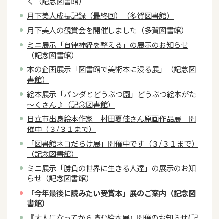
く（記念図書館）
月下美人成長記録（最終回）（多賀図書館）
月下美人の観賞会を開催しました（多賀図書館）
ミニ展示「自律神経を整える」の展示のお知らせ
（記念図書館）
本の企画展示「図書館で美術本に浸る展」（記念図
書館）
絵本展示「パンダとどうぶつ園」どうぶつ絵本がた
～くさん♪（記念図書館）
日立市出身絵本作家 村田夏佳さん原画作品展 開
催中（３/３１まで）
「図書館ネコだらけ展」開催中です（３/３１まで）
（記念図書館）
ミニ展示「勝負の世界に生きる人達」の展示のお知
らせ（記念図書館）
「今年最後に読みたい受賞本」展のご案内（記念図
書館）
『大人になってから読む絵本展』開催のお知らせ(記