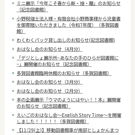
ミニ展示「今年こそ春から断・捨・離」のお知らせ
（記念図書館）
小野税理士法人様・有限会社小野商事様から児童書
を御寄贈いただきました（令和7年度）（多賀図書
館）
わくわくパック貸し出しのお知らせ(記念図書館)
おはなし会のお知らせ（4月分）
「デジとしょ展示所~あなたの手のひらが図書館に
~」展開催のお知らせ（記念図書館）
多賀図書館臨時休館のお知らせ（多賀図書館）
おはなし会のお知らせ（3月分）
おはなし会のお知らせ（2月分）
本の企画展示「ウマのようにはやい！！本」展開催
のお知らせ（記念図書館）
えいごのおはなし会～English Story Time～を開催
しました！！！！！（多賀図書館）
【11/29(土)】移動図書館車が南部としょかんまつ