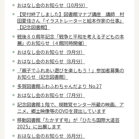
おはなし会のお知らせ（10月分）
【受付終了しました】図書館マナブ講座 講師 村
田夏佳さん『イラストレーターと絵本作家の仕事』
【記念図書館】
戦後８０周年記念「戦争と平和を考える子どもの本
展」のお知らせ（４館同時開催）
おはなし会のお知らせ（9月分）
おはなし会のお知らせ（8月分）
「親子でふれあい遊びを楽しもう！」参加者募集の
お知らせ（記念図書館）
多賀図書館ふわふわちゃんだより No.27
おはなし会のお知らせ（7月分）
記念図書館１階で、視聴覚センター所蔵の映画、ア
ニメ、郷土映像等のDVDを貸出しています
移動図書館「たかすず号」が「ひたち国際大道芸
2025」に出展します
おはなし会のお知らせ（6月分）