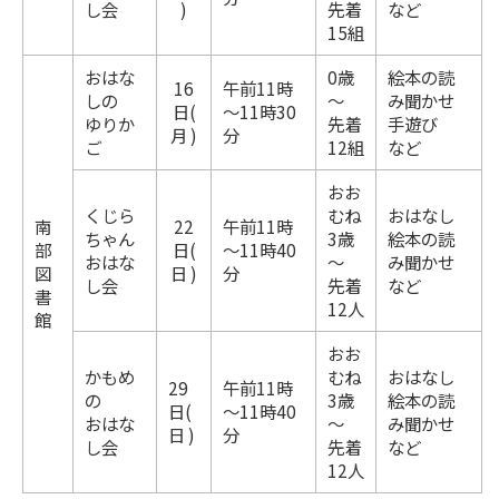
し会
)
先着
など
15組
おはな
0歳
絵本の読
16
午前11時
しの
～
み聞かせ
日(
～11時30
ゆりか
先着
手遊び
月 )
分
ご
12組
など
おお
くじら
むね
おはなし
南
22
午前11時
ちゃん
3歳
絵本の読
部
日(
～11時40
おはな
～
み聞かせ
図
日 )
分
し会
先着
など
書
12人
館
おお
かもめ
むね
おはなし
29
午前11時
の
3歳
絵本の読
日(
～11時40
おはな
～
み聞かせ
日 )
分
し会
先着
など
12人