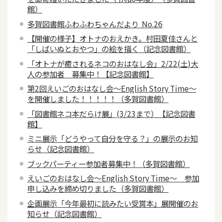
館）
多賀図書館ふわふわちゃんだより No.26
【開催の様子】オトナのおえかき。村田夏佳さんと
「しばいぬとおやつ」の絵を描く（記念図書館）
「オトナが癒されるネコのおはなし会」2/22(土)大
人の参加者 募集中！【記念図書館】
第2回えいごのおはなし会～English Story Time～
を開催しました！！！！！（多賀図書館）
「図書館ネコ本だらけ展」(3/23まで）【記念図書
館】
ミニ展示「どうやって自分を守る？」の展示のお知
らせ（記念図書館）
ブックパーティー参加者募集中！（多賀図書館）
えいごのおはなし会～English Story Time～ 参加
申し込みを締め切りました（多賀図書館）
企画展示「今年最初に読みたい受賞本」展開催のお
知らせ（記念図書館）