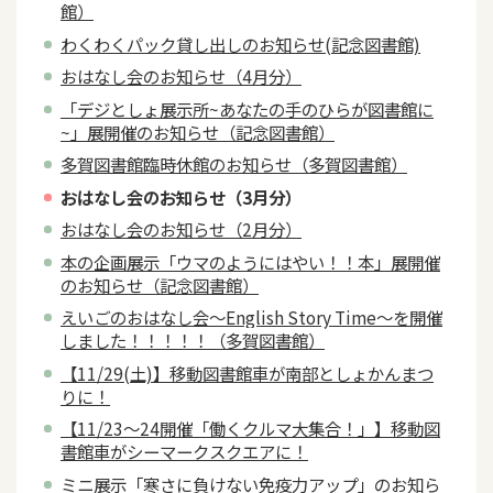
館）
わくわくパック貸し出しのお知らせ(記念図書館)
おはなし会のお知らせ（4月分）
「デジとしょ展示所~あなたの手のひらが図書館に
~」展開催のお知らせ（記念図書館）
多賀図書館臨時休館のお知らせ（多賀図書館）
おはなし会のお知らせ（3月分）
おはなし会のお知らせ（2月分）
本の企画展示「ウマのようにはやい！！本」展開催
のお知らせ（記念図書館）
えいごのおはなし会～English Story Time～を開催
しました！！！！！（多賀図書館）
【11/29(土)】移動図書館車が南部としょかんまつ
りに！
【11/23～24開催「働くクルマ大集合！」】移動図
書館車がシーマークスクエアに！
ミニ展示「寒さに負けない免疫力アップ」のお知ら