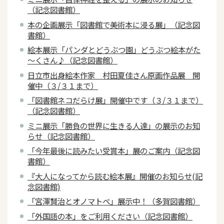
（記念図書館）
本の企画展示「図書館で美術本に浸る展」（記念図
書館）
絵本展示「パンダとどうぶつ園」どうぶつ絵本がた
～くさん♪（記念図書館）
日立市出身絵本作家 村田夏佳さん原画作品展 開
催中（３/３１まで）
「図書館ネコだらけ展」開催中です（３/３１まで）
（記念図書館）
ミニ展示「勝負の世界に生きる人達」の展示のお知
らせ（記念図書館）
「今年最後に読みたい受賞本」展のご案内（記念図
書館）
『大人になってから読む絵本展』開催のお知らせ(記
念図書館)
「宮澤賢治とオノマトペ」展示中！（多賀図書館）
「外国語の本」をご利用ください（記念図書館）