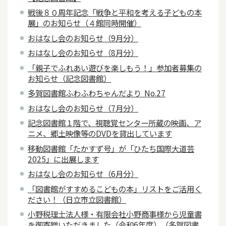
戦後８０周年記念「戦争と平和を考える子どもの本
展」のお知らせ（４館同時開催）
おはなし会のお知らせ（9月分）
おはなし会のお知らせ（8月分）
「親子でふれあい遊びを楽しもう！」参加者募集の
お知らせ（記念図書館）
多賀図書館ふわふわちゃんだより No.27
おはなし会のお知らせ（7月分）
記念図書館１階で、視聴覚センター所蔵の映画、ア
ニメ、郷土映像等のDVDを貸出しています
移動図書館「たかすず号」が「ひたち国際大道芸
2025」に出展します
おはなし会のお知らせ（6月分）
「図書館がすすめるこどもの本」リストをご活用く
ださい！（日立市立図書館）
小野税理士法人様・有限会社小野商事様から児童書
を御寄贈いただきました（令和6年度）（多賀図書