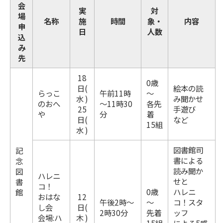
会
実
対
場
名称
施
時間
象・
内容
申
日
人数
込
み
先
18
0歳
日(
絵本の読
らっこ
午前11時
～
水 )
み聞かせ
のおへ
～11時30
各先
25
手遊び
や
分
着
日(
など
15組
水 )
図書館司
記
書による
念
読み聞か
図
ハレニ
せと
書
コ！
0歳
ハレニ
館
おはな
12
午後2時～
～
コ！スタ
し会
日(
2時30分
先着
ッフ
会場:ハ
木 )