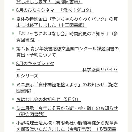
貸し出しします！（南部図書館）
8月のひたちシネマ 『飛べ！ダコタ』
夏休み特別企画『テンちゃんわくわくパック』の貸
出しは終了しました（十王図書館）
「おいっちにおはなし会」時間変更のお知らせ（多
賀図書館）
第72回青少年読書感想文全国コンクール課題図書の
貸出・予約について
8月のキッズシアタ
ー 科学漫画サバイバ
ルシリーズ
ミニ展示「自律神経を整えよう」のお知らせ（記念
図書館）
おはなし会のお知らせ（5月分）
ミニ展示「今年こそ春から断・捨・離」のお知らせ
（記念図書館）
小野税理士法人様・有限会社小野商事様から児童書
を御寄贈いただきました（令和7年度）（多賀図書