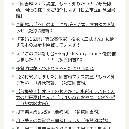
「図書館マナブ講座」もっと知りたい！『源氏物
語』開催の様子をご紹介します【日立市立記念図書
館】
企画展示「ヘビのようになが～い本」展開催のお知
らせ（記念図書館）
『第171回芥川賞受賞作家 松永Ｋ三蔵さん』に関
する本の展示を開催しています！
えいごのおはなし会～English Story Time～を開催
しました！！！！！（多賀図書館）
多賀図書館ふわふわちゃんだより No.25
【受付終了しました】図書館マナブ講座「もっと知
りたい！『源氏物語』【記念図書館】
【募集終了】オトナのおえかき。水彩イラストで人
気の村田夏佳さんと「しばいぬとおやつ」の絵を描
く（記念図書館）
月下美人成長記録（最終回）（多賀図書館）
月下美人の観賞会を開催しました（多賀図書館）
ミニ展示「自律神経を整える」の展示のお知らせ