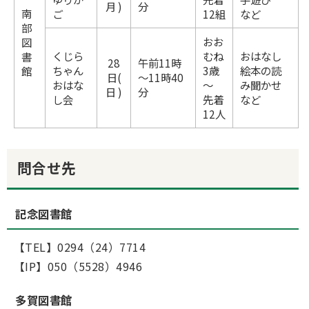
月 )
分
南
ご
12組
など
部
おお
図
くじら
むね
おはなし
書
28
午前11時
ちゃん
3歳
絵本の読
館
日(
～11時40
おはな
～
み聞かせ
日 )
分
し会
先着
など
12人
問合せ先
記念図書館
【TEL】0294（24）7714
【IP】050（5528）4946
多賀図書館