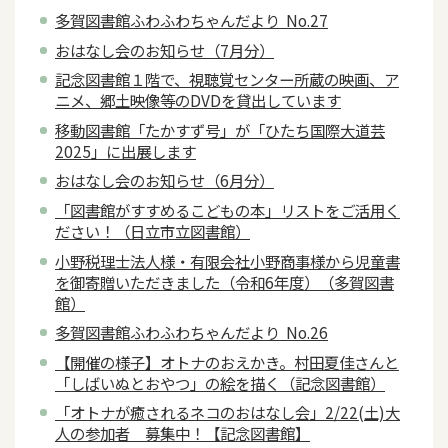
多賀図書館ふわふわちゃんだより No.27
おはなし会のお知らせ（7月分）
記念図書館１階で、視聴覚センター所蔵の映画、ア
ニメ、郷土映像等のDVDを貸出しています
移動図書館「たかすず号」が「ひたち国際大道芸
2025」に出展します
おはなし会のお知らせ（6月分）
「図書館がすすめるこどもの本」リストをご活用く
ださい！（日立市立図書館）
小野税理士法人様・有限会社小野商事様から児童書
を御寄贈いただきました（令和6年度）（多賀図書
館）
多賀図書館ふわふわちゃんだより No.26
【開催の様子】オトナのおえかき。村田夏佳さんと
「しばいぬとおやつ」の絵を描く（記念図書館）
「オトナが癒されるネコのおはなし会」2/22(土)大
人の参加者 募集中！【記念図書館】