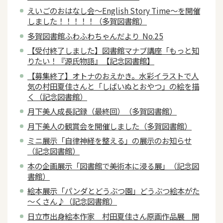
えいごのおはなし会～English Story Time～を開催
しました！！！！！（多賀図書館）
多賀図書館ふわふわちゃんだより No.25
【受付終了しました】図書館マナブ講座「もっと知
りたい！『源氏物語』【記念図書館】
【募集終了】オトナのおえかき。水彩イラストで人
気の村田夏佳さんと「しばいぬとおやつ」の絵を描
く（記念図書館）
月下美人成長記録（最終回）（多賀図書館）
月下美人の観賞会を開催しました（多賀図書館）
ミニ展示「自律神経を整える」の展示のお知らせ
（記念図書館）
本の企画展示「図書館で美術本に浸る展」（記念図
書館）
絵本展示「パンダとどうぶつ園」どうぶつ絵本がた
～くさん♪（記念図書館）
日立市出身絵本作家 村田夏佳さん原画作品展 開