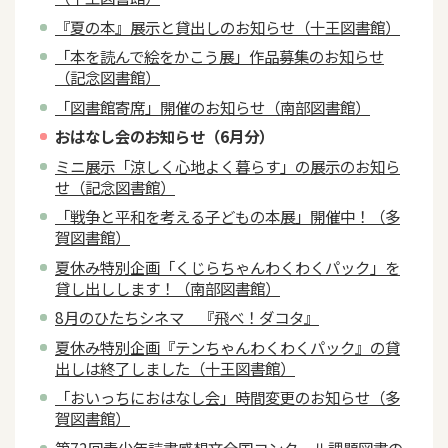
『夏の本』展示と貸出しのお知らせ（十王図書館）
「本を読んで絵をかこう展」作品募集のお知らせ
（記念図書館）
「図書館寄席」開催のお知らせ（南部図書館）
おはなし会のお知らせ（6月分）
ミニ展示「涼しく心地よく暮らす」の展示のお知ら
せ（記念図書館）
「戦争と平和を考える子どもの本展」開催中！（多
賀図書館）
夏休み特別企画「くじらちゃんわくわくパック」を
貸し出しします！（南部図書館）
8月のひたちシネマ 『飛べ！ダコタ』
夏休み特別企画『テンちゃんわくわくパック』の貸
出しは終了しました（十王図書館）
「おいっちにおはなし会」時間変更のお知らせ（多
賀図書館）
第72回青少年読書感想文全国コンクール課題図書の