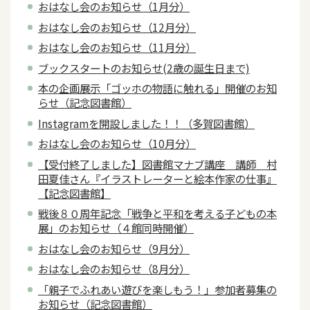
おはなし会のお知らせ（1月分）
おはなし会のお知らせ（12月分）
おはなし会のお知らせ（11月分）
ブックスタートのお知らせ(2歳の誕生日まで)
本の企画展示「ゴッホの物語に触れる」開催のお知
らせ（記念図書館）
Instagramを開設しました！！（多賀図書館）
おはなし会のお知らせ（10月分）
【受付終了しました】図書館マナブ講座 講師 村
田夏佳さん『イラストレーターと絵本作家の仕事』
【記念図書館】
戦後８０周年記念「戦争と平和を考える子どもの本
展」のお知らせ（４館同時開催）
おはなし会のお知らせ（9月分）
おはなし会のお知らせ（8月分）
「親子でふれあい遊びを楽しもう！」参加者募集の
お知らせ（記念図書館）