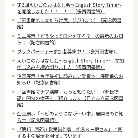
第2回えいごのおはなし会～English Story Time～
を開催しました！！！！！（多賀図書館）
「図書館ネコ本だらけ展」(3/23まで）【記念図書
館】
ミニ展示「どうやって自分を守る？」の展示のお知
らせ（記念図書館）
ブックパーティー参加者募集中！（多賀図書館）
えいごのおはなし会～English Story Time～ 参加
申し込みを締め切りました（多賀図書館）
企画展示「今年最初に読みたい受賞本」展開催のお
知らせ（記念図書館）
「図書館マナブ講座」もっと知りたい！『源氏物
語』開催の様子をご紹介します【日立市立記念図書
館】
企画展示「ヘビのようになが～い本」展開催のお知
らせ（記念図書館）
『第171回芥川賞受賞作家 松永Ｋ三蔵さん』に関
する本の展示を開催しています！