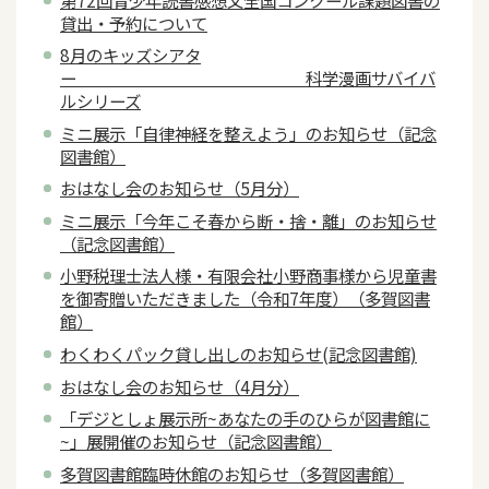
貸出・予約について
8月のキッズシアタ
ー 科学漫画サバイバ
ルシリーズ
ミニ展示「自律神経を整えよう」のお知らせ（記念
図書館）
おはなし会のお知らせ（5月分）
ミニ展示「今年こそ春から断・捨・離」のお知らせ
（記念図書館）
小野税理士法人様・有限会社小野商事様から児童書
を御寄贈いただきました（令和7年度）（多賀図書
館）
わくわくパック貸し出しのお知らせ(記念図書館)
おはなし会のお知らせ（4月分）
「デジとしょ展示所~あなたの手のひらが図書館に
~」展開催のお知らせ（記念図書館）
多賀図書館臨時休館のお知らせ（多賀図書館）