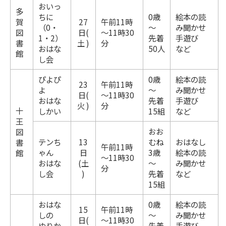
おいっ
多
ちに
0歳
絵本の読
賀
27
午前11時
（0・
～
み聞かせ
図
日(
～11時30
1・2）
先着
手遊び
書
土 )
分
おはな
50人
など
館
し会
ぴよぴ
0歳
絵本の読
23
午前11時
よ
～
み聞かせ
日(
～11時30
おはな
先着
手遊び
火 )
分
十
しかい
15組
など
王
おお
図
テンち
13
むね
おはなし
書
午前11時
ゃん
日
3歳
絵本の読
館
～11時30
おはな
(土
～
み聞かせ
分
し会
)
先着
など
15組
おはな
0歳
絵本の読
15
午前11時
しの
～
み聞かせ
日(
～11時30
ゆりか
先着
手遊び