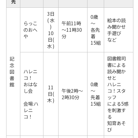
先
3日
0歳
( 水
絵本の読
らっこ
午前11時
～
)
み聞かせ
のおへ
～11時30
各先
10
手遊び
や
分
着
日(
など
15組
水 )
図書館司
記
書による
念
ハレニ
読み聞か
図
コ！
せと
書
おはな
0歳
ハレニ
館
11
し会
午後2時～
～
コ！スタ
日(
2時30分
先着
ッフ
木 )
会場:ハ
15組
による5感
レニ
を刺激す
コ！
る
知育あそ
び