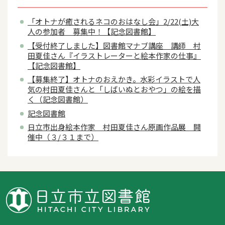
「オトナが癒されるネコのおはなし会」2/22(土)大
人の参加者 募集中！【記念図書館】
【受付終了しました】図書館マナブ講座 講師 村
田夏佳さん『イラストレーターと絵本作家の仕事』
【記念図書館】
【募集終了】オトナのおえかき。水彩イラストで人
気の村田夏佳さんと「しばいぬとおやつ」の絵を描
く（記念図書館）
記念図書館
日立市出身絵本作家 村田夏佳さん原画作品展 開
催中（３/３１まで）