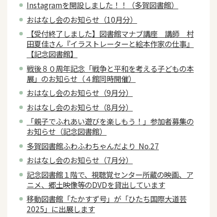
Instagramを開設しました！！（多賀図書館）
おはなし会のお知らせ（10月分）
【受付終了しました】図書館マナブ講座 講師 村
田夏佳さん『イラストレーターと絵本作家の仕事』
【記念図書館】
戦後８０周年記念「戦争と平和を考える子どもの本
展」のお知らせ（４館同時開催）
おはなし会のお知らせ（9月分）
おはなし会のお知らせ（8月分）
「親子でふれあい遊びを楽しもう！」参加者募集の
お知らせ（記念図書館）
多賀図書館ふわふわちゃんだより No.27
おはなし会のお知らせ（7月分）
記念図書館１階で、視聴覚センター所蔵の映画、ア
ニメ、郷土映像等のDVDを貸出しています
移動図書館「たかすず号」が「ひたち国際大道芸
2025」に出展します