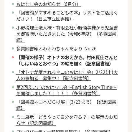
おはなし会のお知らせ（6月分）
「図書館がすすめるこどもの本」リストをご活用く
ださい！（日立市立図書館）
小野税理士法人様・有限会社小野商事様から児童書
を御寄贈いただきました（令和6年度）（多賀図書
館）
多賀図書館ふわふわちゃんだより No.26
【開催の様子】オトナのおえかき。村田夏佳さんと
「しばいぬとおやつ」の絵を描く（記念図書館）
「オトナが癒されるネコのおはなし会」2/22(土)大
人の参加者 募集中！【記念図書館】
第2回えいごのおはなし会～English Story Time～
を開催しました！！！！！（多賀図書館）
「図書館ネコ本だらけ展」(3/23まで）【記念図書
館】
ミニ展示「どうやって自分を守る？」の展示のお知
らせ（記念図書館）
ブックパーティー参加者募集中！（多賀図書館）