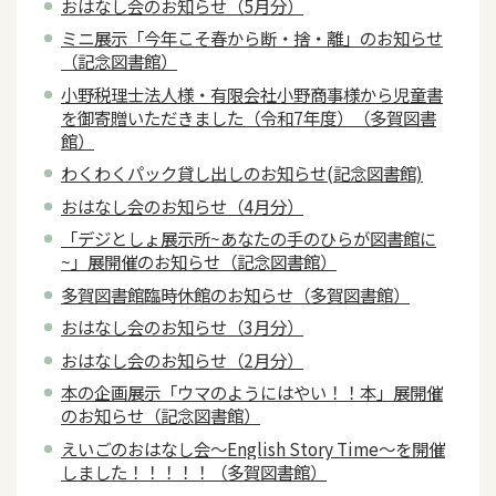
おはなし会のお知らせ（5月分）
ミニ展示「今年こそ春から断・捨・離」のお知らせ
（記念図書館）
小野税理士法人様・有限会社小野商事様から児童書
を御寄贈いただきました（令和7年度）（多賀図書
館）
わくわくパック貸し出しのお知らせ(記念図書館)
おはなし会のお知らせ（4月分）
「デジとしょ展示所~あなたの手のひらが図書館に
~」展開催のお知らせ（記念図書館）
多賀図書館臨時休館のお知らせ（多賀図書館）
おはなし会のお知らせ（3月分）
おはなし会のお知らせ（2月分）
本の企画展示「ウマのようにはやい！！本」展開催
のお知らせ（記念図書館）
えいごのおはなし会～English Story Time～を開催
しました！！！！！（多賀図書館）