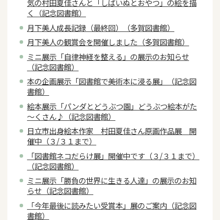
気の村田夏佳さんと「しばいぬとおやつ」の絵を描
く（記念図書館）
月下美人成長記録（最終回）（多賀図書館）
月下美人の観賞会を開催しました（多賀図書館）
ミニ展示「自律神経を整える」の展示のお知らせ
（記念図書館）
本の企画展示「図書館で美術本に浸る展」（記念図
書館）
絵本展示「パンダとどうぶつ園」どうぶつ絵本がた
～くさん♪（記念図書館）
日立市出身絵本作家 村田夏佳さん原画作品展 開
催中（３/３１まで）
「図書館ネコだらけ展」開催中です（３/３１まで）
（記念図書館）
ミニ展示「勝負の世界に生きる人達」の展示のお知
らせ（記念図書館）
「今年最後に読みたい受賞本」展のご案内（記念図
書館）