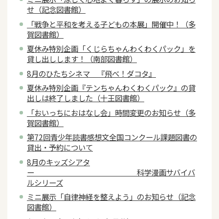
せ（記念図書館）
「戦争と平和を考える子どもの本展」開催中！（多
賀図書館）
夏休み特別企画「くじらちゃんわくわくパック」を
貸し出しします！（南部図書館）
8月のひたちシネマ 『飛べ！ダコタ』
夏休み特別企画『テンちゃんわくわくパック』の貸
出しは終了しました（十王図書館）
「おいっちにおはなし会」時間変更のお知らせ（多
賀図書館）
第72回青少年読書感想文全国コンクール課題図書の
貸出・予約について
8月のキッズシアタ
ー 科学漫画サバイバ
ルシリーズ
ミニ展示「自律神経を整えよう」のお知らせ（記念
図書館）