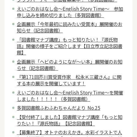
えいごのおはなし会～English Story Time～ 参加
申し込みを締め切りました（多賀図書館）
企画展示「今年最初に読みたい受賞本」展開催のお
知らせ（記念図書館）
「図書館マナブ講座」もっと知りたい！『源氏物
語』開催の様子をご紹介します【日立市立記念図書
館】
企画展示「ヘビのようになが～い本」展開催のお知
らせ（記念図書館）
『第171回芥川賞受賞作家 松永Ｋ三蔵さん』に関
する本の展示を開催しています！
えいごのおはなし会～English Story Time～を開催
しました！！！！！（多賀図書館）
多賀図書館ふわふわちゃんだより No.25
【受付終了しました】図書館マナブ講座「もっと知
りたい！『源氏物語』【記念図書館】
【募集終了】オトナのおえかき。水彩イラストで人