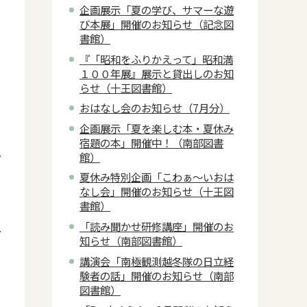
企画展示「夏の学び、サマーな遊
び本展」開催のお知らせ（記念図
書館）
『「昭和をふりかえって」昭和満
１００年展』展示と貸出しのお知
らせ（十王図書館）
おはなし会のお知らせ（7月分）
企画展示「夏を楽しむ本・夏休み
宿題の本」開催中！（南部図書
館）
夏休み特別企画「こわぁ～いおは
なし会」開催のお知らせ（十王図
書館）
「読み聞かせ研修講座」開催のお
知らせ（南部図書館）
講演会「南極観測越冬隊の日立経
験者の話」開催のお知らせ（南部
図書館）