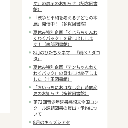
す」の展示のお知らせ（記念図書
館）
「戦争と平和を考える子どもの本
展」開催中！（多賀図書館）
日
夏休み特別企画「くじらちゃんわ
くわくパック」を貸し出ししま
9
す！（南部図書館）
8月のひたちシネマ 『飛べ！ダコ
タ』
夏休み特別企画『テンちゃんわく
わくパック』の貸出しは終了しま
した（十王図書館）
「おいっちにおはなし会」時間変
更のお知らせ（多賀図書館）
第72回青少年読書感想文全国コン
クール課題図書の貸出・予約につ
いて
8月のキッズシアタ