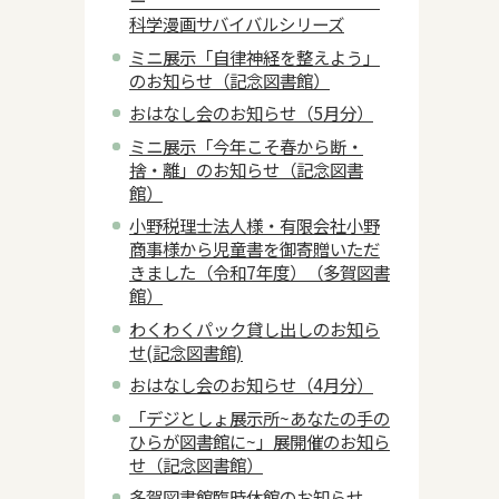
ー
科学漫画サバイバルシリーズ
ミニ展示「自律神経を整えよう」
のお知らせ（記念図書館）
おはなし会のお知らせ（5月分）
ミニ展示「今年こそ春から断・
捨・離」のお知らせ（記念図書
館）
小野税理士法人様・有限会社小野
商事様から児童書を御寄贈いただ
きました（令和7年度）（多賀図書
館）
わくわくパック貸し出しのお知ら
せ(記念図書館)
おはなし会のお知らせ（4月分）
「デジとしょ展示所~あなたの手の
ひらが図書館に~」展開催のお知ら
せ（記念図書館）
多賀図書館臨時休館のお知らせ