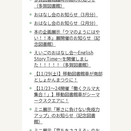
（多賀図書館）
おはなし会のお知らせ（3月分）
おはなし会のお知らせ（2月分）
本の企画展示「ウマのようにはや
い！！本」展開催のお知らせ（記
念図書館）
えいごのおはなし会～English
Story Time～を開催しまし
た！！！！！（多賀図書館）
【11/29(土)】移動図書館車が南部
としょかんまつりに！
【11/23～24開催「働くクルマ大
集合！」】移動図書館車がシーマ
ークスクエアに！
ミニ展示「寒さに負けない免疫力
アップ」のお知らせ（記念図書
館）
ミニ展示「育ちをささえる」のお