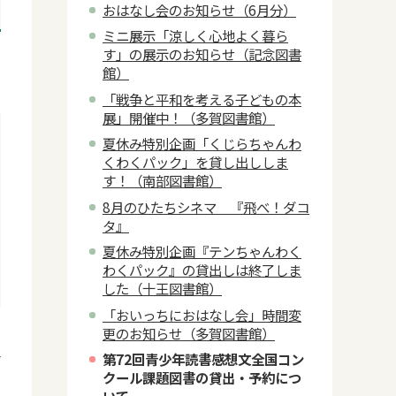
おはなし会のお知らせ（6月分）
ミニ展示「涼しく心地よく暮ら
す」の展示のお知らせ（記念図書
館）
「戦争と平和を考える子どもの本
展」開催中！（多賀図書館）
夏休み特別企画「くじらちゃんわ
くわくパック」を貸し出ししま
す！（南部図書館）
8月のひたちシネマ 『飛べ！ダコ
タ』
夏休み特別企画『テンちゃんわく
わくパック』の貸出しは終了しま
した（十王図書館）
「おいっちにおはなし会」時間変
日
更のお知らせ（多賀図書館）
4
第72回青少年読書感想文全国コン
クール課題図書の貸出・予約につ