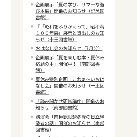
企画展示「夏の学び、サマーな遊
び本展」開催のお知らせ（記念図
書館）
『「昭和をふりかえって」昭和満
１００年展』展示と貸出しのお知
らせ（十王図書館）
おはなし会のお知らせ（7月分）
企画展示「夏を楽しむ本・夏休み
宿題の本」開催中！（南部図書
館）
夏休み特別企画「こわぁ～いおは
なし会」開催のお知らせ（十王図
書館）
「読み聞かせ研修講座」開催のお
知らせ（南部図書館）
講演会「南極観測越冬隊の日立経
験者の話」開催のお知らせ（南部
図書館）