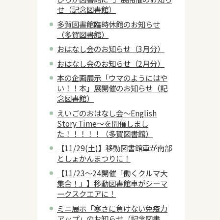
せ（記念図書館）
多賀図書館臨時休館のお知らせ
（多賀図書館）
おはなし会のお知らせ（3月分）
おはなし会のお知らせ（2月分）
本の企画展示「ウマのようにはや
い！！本」展開催のお知らせ（記
念図書館）
えいごのおはなし会～English
Story Time～を開催しまし
た！！！！！（多賀図書館）
【11/29(土)】移動図書館車が南部
としょかんまつりに！
【11/23～24開催「働くクルマ大
集合！」】移動図書館車がシーマ
ークスクエアに！
ミニ展示「寒さに負けない免疫力
アップ」のお知らせ（記念図書