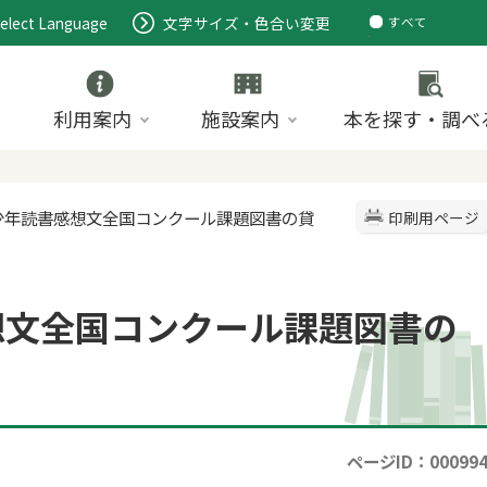
elect Language
文字サイズ・色合い変更
すべて
ページ
PDF
ID
利用案内
施設案内
本を探す・調べ
青少年読書感想文全国コンクール課題図書の貸
印刷用ページ
想文全国コンクール課題図書の
ページID：00099