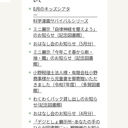
いて
8月のキッズシアタ
ー
科学漫画サバイバルシリーズ
ミニ展示「自律神経を整えよう」
のお知らせ（記念図書館）
おはなし会のお知らせ（5月分）
ミニ展示「今年こそ春から断・
捨・離」のお知らせ（記念図書
館）
小野税理士法人様・有限会社小野
商事様から児童書を御寄贈いただ
きました（令和7年度）（多賀図書
館）
わくわくパック貸し出しのお知ら
せ(記念図書館)
おはなし会のお知らせ（4月分）
「デジとしょ展示所~あなたの手の
ひらが図書館に~」展開催のお知ら