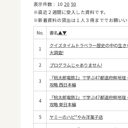
表示件数 :
10
20
50
※直近２週間に受入した資料です。
※新着資料の貸出は１人３冊まででお願いい
No.
書名
▲
▼
クイズタイムトラベラー歴史の中の生き
1
大調査!
2
プログラムじゃありません!
『桃太郎電鉄2』で学ぶ47都道府県地理
3
攻略 西日本編
『桃太郎電鉄2』で学ぶ47都道府県地理
4
攻略 東日本編
5
ヤミーのハピ*やみ洋菓子店