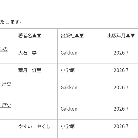
たします。
著者名
▲
▼
出版社
▲
▼
出版年月
▲
▼
もの
大石 学
Gakken
2026.7
葉月 灯里
小学館
2026.7
・歴史
Gakken
2026.7
・歴史
Gakken
2026.7
やすい やくし
小学館
2026.7