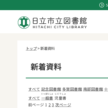
S
トップ
> 新着資料
新着資料
すべて
記念図書館
多賀図書館
南部図書館
十
いっぱんしょ
じどうしょ
すべて
一般書
児童書
前ページ
1
2
3
次ページ