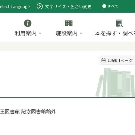
elect Language
文字サイズ・色合い変更
すべて
ページ
PDF
ID
利用案内
施設案内
本を探す・調べ
印刷用ページ
王図書館
記念図書館館外