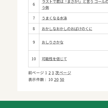
ラストで君は「まさか!」と言う ゴールの向こ
6
う側
7
うまくなる水泳
8
おかしなおかしのおばけのくに
9
おしりさかな
10
可能性を信じて
前ページ
1
2
3
次ページ
表示件数 :
10
20
50