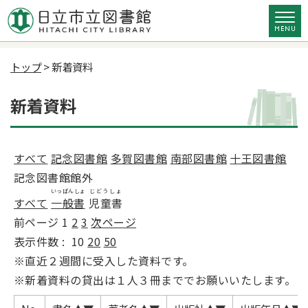
トップ
> 新着資料
新着資料
すべて
記念図書館
多賀図書館
南部図書館
十王図書館
記念図書館館外
いっぱんしょ
じどうしょ
すべて
一般書
児童書
前ページ
1
2
3
次ページ
表示件数 :
10
20
50
※直近２週間に受入した資料です。
※新着資料の貸出は１人３冊まででお願いいたします。