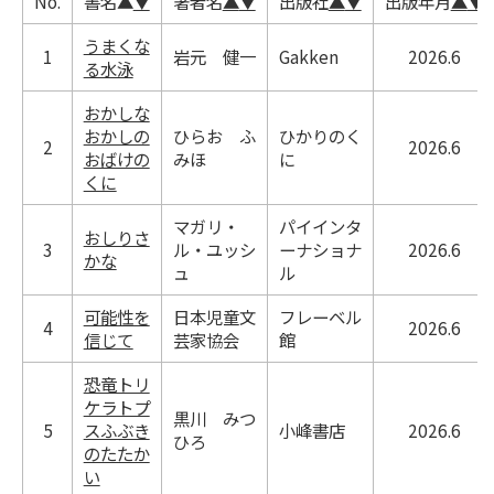
No.
書名
▲
▼
著者名
▲
▼
出版社
▲
▼
出版年月
▲
▼
うまくな
1
岩元 健一
Gakken
2026.6
る水泳
おかしな
おかしの
ひらお ふ
ひかりのく
2
2026.6
おばけの
みほ
に
くに
マガリ・
パイインタ
おしりさ
3
ル・ユッシ
ーナショナ
2026.6
かな
ュ
ル
可能性を
日本児童文
フレーベル
4
2026.6
信じて
芸家協会
館
恐竜トリ
ケラトプ
黒川 みつ
5
スふぶき
小峰書店
2026.6
ひろ
のたたか
い