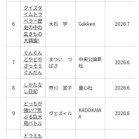
クイズタ
イムトラ
ベラー歴
6
大石 学
Gakken
2026.7
史の中の
生きもの
大調査!
ぐんぐん
どやどや
まつい つ
中央公論新
7
2026.6
ざっそう
ばさ
社
ぐんだん
しかたな
8
市川 宣子
童心社
2026.6
し日記
どっちが
強い!?荒
KADOKAW
9
ヴェズィル
2026.6
ぶる巨大
A
鳥バトル
ドラえも