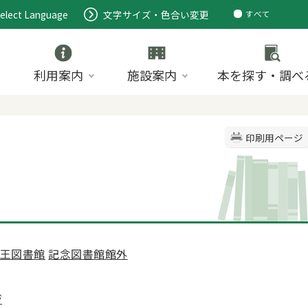
elect Language
文字サイズ・色合い変更
すべて
ページ
PDF
ID
利用案内
施設案内
本を探す・調べ
印刷用ページ
王図書館
記念図書館館外
ジ