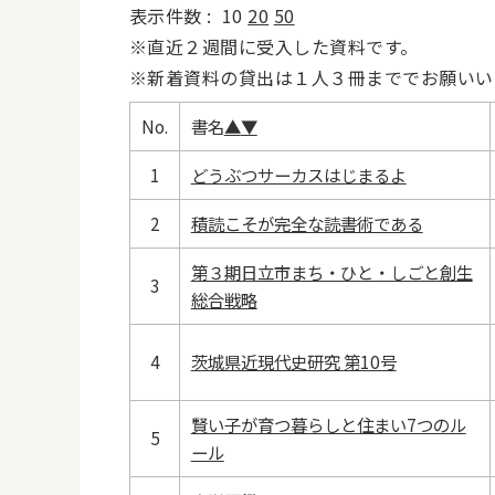
表示件数 :
10
20
50
※直近２週間に受入した資料です。
※新着資料の貸出は１人３冊まででお願いい
No.
書名
▲
▼
1
どうぶつサーカスはじまるよ
2
積読こそが完全な読書術である
第３期日立市まち・ひと・しごと創生
3
総合戦略
4
茨城県近現代史研究 第10号
賢い子が育つ暮らしと住まい7つのル
5
ール