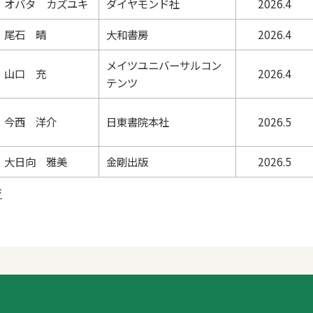
オバタ カズユキ
ダイヤモンド社
2026.4
尾石 晴
大和書房
2026.4
メイツユニバーサルコン
山口 充
2026.4
テンツ
今西 洋介
日東書院本社
2026.5
大日向 雅美
金剛出版
2026.5
ジ