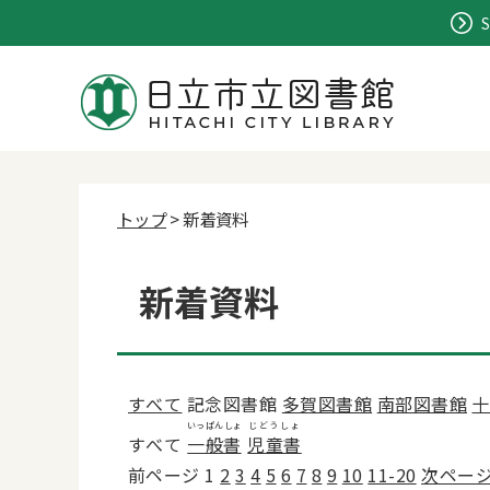
S
トップ
> 新着資料
新着資料
すべて
記念図書館
多賀図書館
南部図書館
十
いっぱんしょ
じどうしょ
すべて
一般書
児童書
前ページ
1
2
3
4
5
6
7
8
9
10
11-20
次ペー