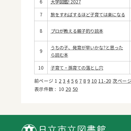
6
大学図鑑! 2027
7
旅をすればするほど子育ては楽になる
8
プロが教える親子釣り読本
うちの子、発育が早いかな?と思った
9
ら読む本
10
子育て・孫育ての落とし穴
前ページ
1
2
3
4
5
6
7
8
9
10
11-20
次ペー
表示件数 :
10
20
50