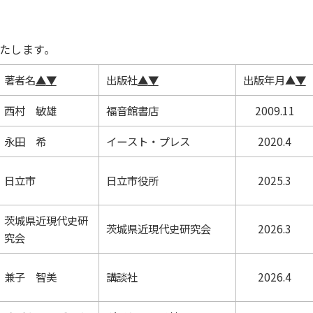
たします。
著者名
▲
▼
出版社
▲
▼
出版年月
▲
▼
西村 敏雄
福音館書店
2009.11
永田 希
イースト・プレス
2020.4
日立市
日立市役所
2025.3
茨城県近現代史研
茨城県近現代史研究会
2026.3
究会
兼子 智美
講談社
2026.4