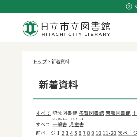
S
トップ
> 新着資料
新着資料
すべて
記念図書館
多賀図書館
南部図書館
十
いっぱんしょ
じどうしょ
すべて
一般書
児童書
前ページ
1
2
3
4
5
6
7
8
9
10
11-20
次ペー