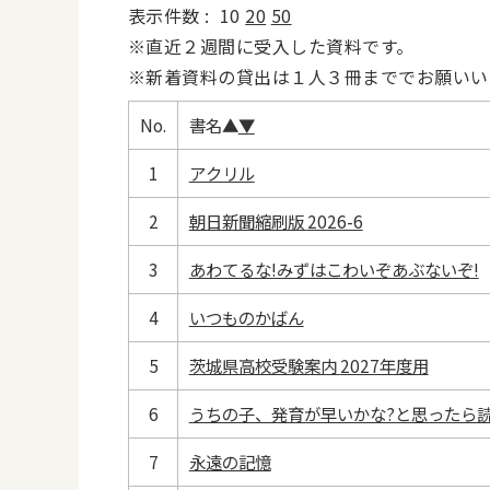
表示件数 :
10
20
50
※直近２週間に受入した資料です。
※新着資料の貸出は１人３冊まででお願いい
No.
書名
▲
▼
1
アクリル
2
朝日新聞縮刷版 2026-6
3
あわてるな!みずはこわいぞあぶないぞ!
4
いつものかばん
5
茨城県高校受験案内 2027年度用
6
うちの子、発育が早いかな?と思ったら
7
永遠の記憶