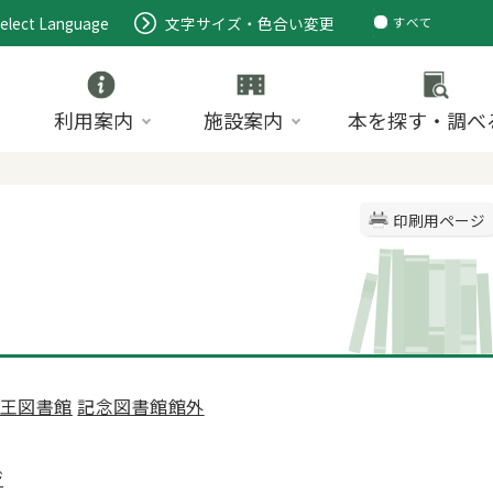
elect Language
文字サイズ・色合い変更
すべて
ページ
PDF
ID
利用案内
施設案内
本を探す・調べ
印刷用ページ
王図書館
記念図書館館外
ジ