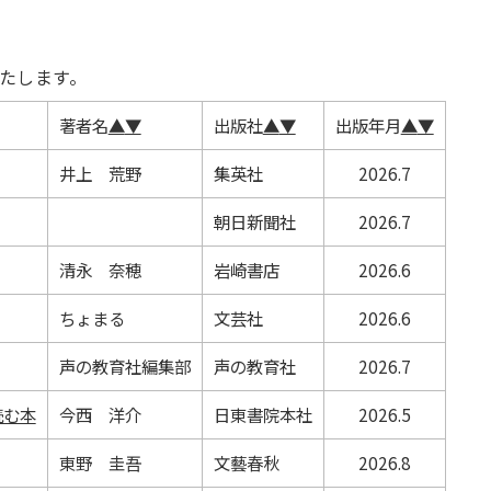
たします。
著者名
▲
▼
出版社
▲
▼
出版年月
▲
▼
井上 荒野
集英社
2026.7
朝日新聞社
2026.7
清永 奈穂
岩崎書店
2026.6
ちょまる
文芸社
2026.6
声の教育社編集部
声の教育社
2026.7
読む本
今西 洋介
日東書院本社
2026.5
東野 圭吾
文藝春秋
2026.8