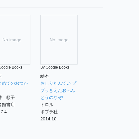
No image
No image
Google Books
By Google Books
本
絵本
じめてのおつか
おしりたんてい プ
プッきえたおべん
井 頼子
とうのなぞ!
音館書店
トロル
7.4
ポプラ社
2014.10