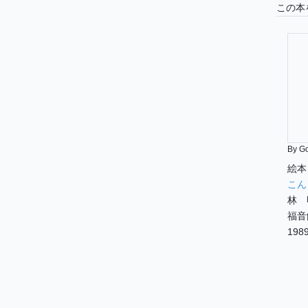
この本
By G
絵本
こん
林 
福音
1989