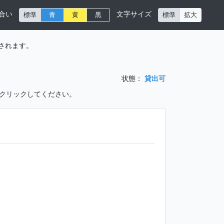
合い
文字サイズ
標準
青
黄
黒
標準
拡大
されます。
状態：
貸出可
をクリックしてください。