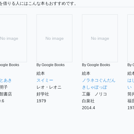
を借りる人にはこんな本もおすすめです。
No image
No image
No image
oogle Books
By Google Books
By Google Books
By 
絵本
絵本
絵
とあき
スイミー
ノラネコぐんだん
は
明子
レオ・レオニ
きしゃぽっぽ
い
館書店
好学社
工藤 ノリコ
筒
.6
1979
白泉社
福
2014.4
197