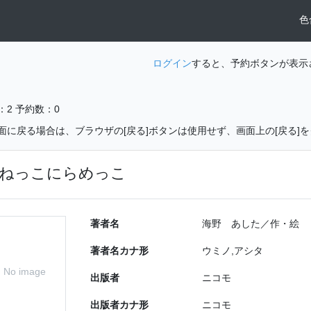
色
ログイン
すると、予約ボタンが表示
：2
予約数：0
面に戻る場合は、ブラウザの[戻る]ボタンは使用せず、画面上の[戻る]
ねっこにらめっこ
著者名
海野 あした／作・絵
著者名カナ形
ウミノ,アシタ
No image
出版者
ニコモ
出版者カナ形
ニコモ